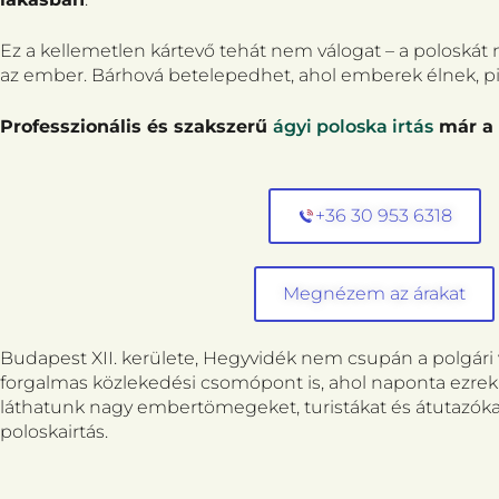
Ez a kellemetlen kártevő tehát nem válogat – a poloská
az ember. Bárhová betelepedhet, ahol emberek élnek, p
Professzionális és szakszerű
ágyi poloska irtás
már a 1
+36 30 953 6318
Megnézem az árakat
Budapest XII. kerülete, Hegyvidék nem csupán a polgári vil
forgalmas közlekedési csomópont is, ahol naponta ezre
láthatunk nagy embertömegeket, turistákat és átutazókat 
poloskairtás.