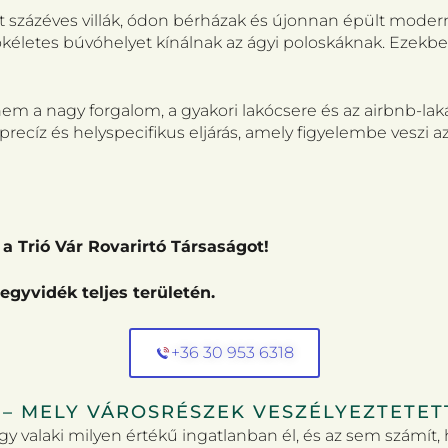
t százéves villák, ódon bérházak és újonnan épült modern l
 tökéletes búvóhelyet kínálnak az ágyi poloskáknak. Ezek
 a nagy forgalom, a gyakori lakócsere és az airbnb-lakás
precíz és helyspecifikus eljárás, amely figyelembe veszi 
a Trió Vár Rovarirtó Társaságot!
Hegyvidék teljes területén.
+36 30 953 6318
N – MELY VÁROSRÉSZEK VESZÉLYEZTETET
y valaki milyen értékű ingatlanban él, és az sem számít, 