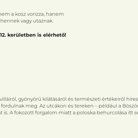
t nem a kosz vonzza, hanem
ihennek vagy utaznak.
2. kerületben is elérhető!
láiról, gyönyörű kilátásáról és természeti értékeiről híre
k fordulnak meg. Az utcákon és tereken – például a Bös
is. A fokozott forgalom miatt a poloska behurcolása itt s