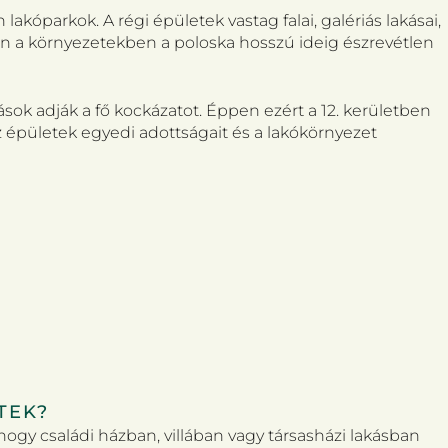
akóparkok. A régi épületek vastag falai, galériás lakásai,
ben a környezetekben a poloska hosszú ideig észrevétlen
ok adják a fő kockázatot. Éppen ezért a 12. kerületben
az épületek egyedi adottságait és a lakókörnyezet
TEK?
hogy családi házban, villában vagy társasházi lakásban