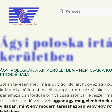
Ágyi poloska irtá
kerületben
ÁGYI POLOSKÁK A XII. KERÜLETBEN – NEM CSAK A 
PROBLÉMÁJA
Sokan tévesen még ma is úgy gondolják, hogy az ágyi po
külvárosi albérletekben, elhanyagolt munkásszállókon 
panelházaiban fordul elő. A valóság azonban egészen más
és alkalmazkodó vérszívók
ugyanúgy megjelenhetnek e
villában, mint egy modern társasházban vagy egy röv
lakásban
.