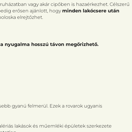
ruházatban vagy akár cipőben is hazaérkezhet. Célszerű
pedig erősen ajánlott, hogy
minden lakócsere után
 poloska elrejtőzhet.
hona nyugalma hosszú távon megőrizhető.
sebb gyanú felmerül. Ezek a rovarok ugyanis
 galériás lakások és műemléki épületek szerkezete