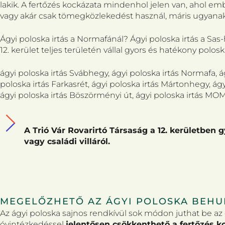
lakik. A fertőzés kockázata mindenhol jelen van, ahol e
vagy akár csak tömegközlekedést használ, máris ugyanakko
Ágyi poloska irtás a Normafánál? Ágyi poloska irtás a 
12. kerület teljes területén vállal gyors és hatékony poloska
ágyi poloska irtás Svábhegy, ágyi poloska irtás Normafa, ág
poloska irtás Farkasrét, ágyi poloska irtás Mártonhegy, ágy
ágyi poloska irtás Böszörményi út, ágyi poloska irtás MOM 
A Trió Vár Rovarirtó Társaság a 12. kerületben 
vagy családi villáról.
MEGELŐZHETŐ AZ ÁGYI POLOSKA BEHUR
Az ágyi poloska sajnos rendkívül sok módon juthat be az
óvintézkedéssel
jelentősen csökkenthető a fertőzés k