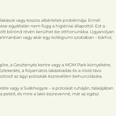
llakások vagy koszos albérletek problémája. Ennél
e egyáltalán nem függ a higiéniai állapottól. Ezt a
őzött bőrönd révén kerülhet be otthonunkba. Ugyanolyan
partmanban vagy akár egy kollégiumi szobában – bárhol,
gőre, a Gesztenyés kertre vagy a MOM Park környékére,
zlekedés, a folyamatos lakáskiadás és a rövid távú
iztosít az ágyi poloskák észrevétlen behurcolására.
öldre vagy a Svábhegyre – a poloskát ruháján, táskájában
a petéit, és mire a lakó észrevenné, már az egész