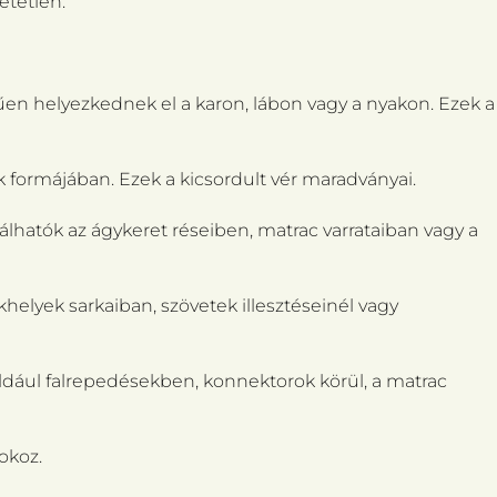
etetlen.
en helyezkednek el a karon, lábon vagy a nyakon. Ezek a
 formájában. Ezek a kicsordult vér maradványai.
lálhatók az ágykeret réseiben, matrac varrataiban vagy a
khelyek sarkaiban, szövetek illesztéseinél vagy
éldául falrepedésekben, konnektorok körül, a matrac
okoz.