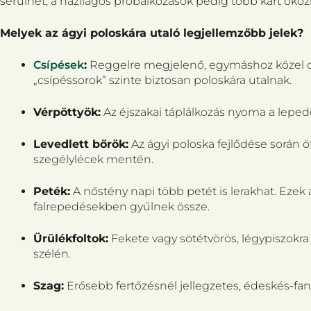
sérülhet, a házilagos próbálkozások pedig több kárt oko
Melyek az ágyi poloskára utaló legjellemzőbb jelek?
Csípések
:
Reggelre megjelenő, egymáshoz közel cso
„csípéssorok” szinte biztosan poloskára utalnak.
Vérpöttyök:
Az éjszakai táplálkozás nyoma a leped
Levedlett bőrök:
Az ágyi poloska fejlődése során ö
szegélylécek mentén.
Peték:
A nőstény napi több petét is lerakhat. Ezek 
falrepedésekben gyűlnek össze.
Ürülékfoltok:
Fekete vagy sötétvörös, légypiszokra
szélén.
Szag:
Erősebb fertőzésnél jellegzetes, édeskés-fan