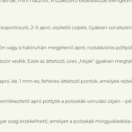
zhatnak, mint hasznot. A szakszerű beavatkozás elengedh
portosuló, 2–5 apró, viszkető csípés. Gyakran vonalszerű
őn vagy a hálóruhán megjelenő apró, rozsdavörös pöttyök
tször vedlik. Ezek az áttetsző, üres „héjak” gyakran megta
apró, kb. 1 mm-es, fehéres-áttetsző pontok, amelyek rejte
 emlékeztető apró pöttyök a poloskák vonulási útjain – p
yar szag érzékelhető, amelyet a poloskák mirigyváladéka 