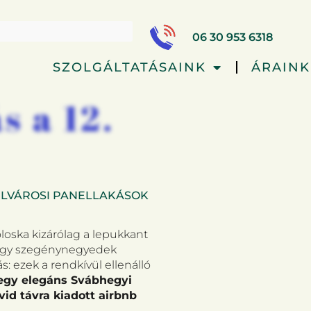
06 30 953 6318
SZOLGÁLTATÁSAINK
ÁRAINK
s a 12.
KÜLVÁROSI PANELLAKÁSOK
loska kizárólag a lepukkant
vagy szegénynegyedek
: ezek a rendkívül ellenálló
gy elegáns Svábhegyi
id távra kiadott airbnb