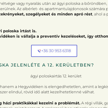
étvége vagy nyaralás után az ágyi poloska a bőröndben, 
 kerülnek. Az albérlet- és apartmantulajdonosok számára 
szekrényeket, szegélyeket és minden apró rést
, ahol a
 poloska irtást is.
idéken is vállalja a preventív kezeléseket, így ott
+36 30 953 6318
KA JELENLÉTE A 12. KERÜLETBEN?
, hanem a Hegyvidéken is elengedhetetlen, amint a legki
er elindul, rövid idő alatt kezelhetetlenné válhat.
g házi praktikákkal kezelni a problémát.
A régi villák,