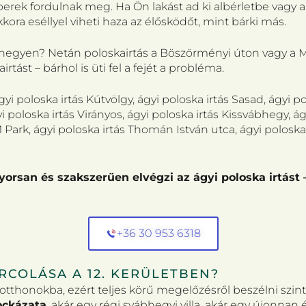
mberek fordulnak meg. Ha Ön lakást ad ki albérletbe vagy
ra eséllyel viheti haza az élősködőt, mint bárki más.
Sas-hegyen? Netán poloskairtás a Böszörményi úton vagy 
irtást – bárhol is üti fel a fejét a probléma.
yi poloska irtás Kútvölgy, ágyi poloska irtás Sasad, ágyi p
i poloska irtás Virányos, ágyi poloska irtás Kissvábhegy, á
Park, ágyi poloska irtás Thomán István utca, ágyi poloska i
gyorsan és szakszerűen elvégzi az ágyi poloska irtást
+36 30 953 6318
COLÁSA A 12. KERÜLETBEN?
 otthonokba, ezért teljes körű megelőzésről beszélni szi
ockázata
, akár egy régi svábhegyi villa, akár egy újonnan 