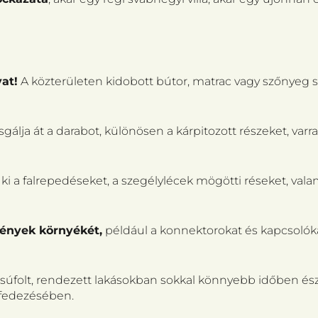
at!
A közterületen kidobott bútor, matrac vagy szőnyeg s
álja át a darabot, különösen a kárpitozott részeket, varrat
ki a falrepedéseket, a szegélylécek mögötti réseket, valam
vények környékét,
például a konnektorokat és kapcsolóka
súfolt, rendezett lakásokban sokkal könnyebb időben észr
lfedezésében.