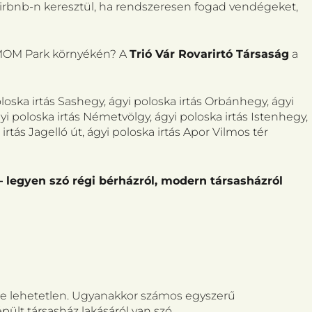
 airbnb-n keresztül, ha rendszeresen fogad vendégeket,
a MOM Park környékén? A
Trió Vár Rovarirtó Társaság
a
oloska irtás Sashegy, ágyi poloska irtás Orbánhegy, ágyi
gyi poloska irtás Németvölgy, ágyi poloska irtás Istenhegy,
rtás Jagelló út, ágyi poloska irtás Apor Vilmos tér
 – legyen szó régi bérházról, modern társasházról
nte lehetetlen. Ugyanakkor számos egyszerű
épült társasház lakásáról van szó.