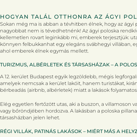
HOGYAN TALÁL OTTHONRA AZ ÁGYI PO
Sokan még ma is abban a tévhitben élnek, hogy az ágyi p
nagyobbat nem is tévedhetnénk! Az ágyi poloska rendkívü
kellemetlen rovart leginkább mi, emberek terjesztjük: 
könnyen felbukkanhat egy elegáns svábhegyi villában, eg
ahol emberek élnek egymás mellett.
TURIZMUS, ALBÉRLETEK ÉS TÁRSASHÁZAK – A POL
A 12. kerület Budapest egyik legzöldebb, mégis legforga
amelyek nemcsak a kerület lakóit, hanem turistákat, kirán
bérbeadás (airbnb, albérletek) miatt a lakások folyamato
Elég egyetlen fertőzött utas, aki a buszon, a villamoson
vagy bőröndjében hordozva. A lakásban a poloska pillanato
társasházban jelen lehet.
RÉGI VILLÁK, PATINÁS LAKÁSOK – MIÉRT MÁS A HEL