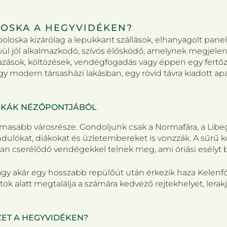
LOSKA A HEGYVIDÉKEN?
oloska kizárólag a lepukkant szállások, elhanyagolt pane
l jól alkalmazkodó, szívós élősködő, amelynek megjelenés
utazások, költözések, vendégfogadás vagy éppen egy fert
y modern társasházi lakásban, egy rövid távra kiadott a
OSKÁK NÉZŐPONTJÁBÓL
lmasabb városrésze. Gondoljunk csak a Normafára, a Libe
dulókat, diákokat és üzletembereket is vonzzák. A sűrű kö
san cserélődő vendégekkel telnek meg, ami óriási esélyt b
 vagy akár egy hosszabb repülőút után érkezik haza Kelenf
k alatt megtalálja a számára kedvező rejtekhelyet, lerakj
YZET A HEGYVIDÉKEN?