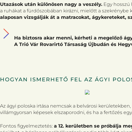
Utazások után különösen nagy a veszély.
Egy hosszú h
a ruhákat a fürdőszobában kirázni, mielőtt a szekrénybe
alaposan vizsgálják át a matracokat, ágykereteket, 
Ha biztosra akar menni, kérheti a megelőző ágyi
A Trió Vár Rovarirtó Társaság Újbudán és Hegyv
HOGYAN ISMERHETŐ FEL AZ ÁGYI POLOS
Az ágyi poloska irtása nemcsak a belvárosi kerületekben
villámgyorsan képesek elszaporodni, és ha a fertőzés egysz
Fontos figyelmeztetés:
a 12. kerületben se próbálja me