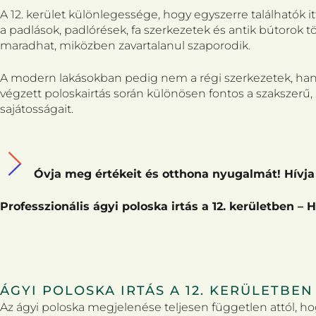
A 12. kerület különlegessége, hogy egyszerre találhatók it
a padlások, padlórések, fa szerkezetek és antik bútorok
maradhat, miközben zavartalanul szaporodik.
A modern lakásokban pedig nem a régi szerkezetek, hanem
végzett poloskairtás során különösen fontos a szakszerű, 
sajátosságait.
Óvja meg értékeit és otthona nyugalmát! Hívja 
Professzionális ágyi poloska irtás a 12. kerületben – 
ÁGYI POLOSKA IRTÁS A 12. KERÜLETBE
Az ágyi poloska megjelenése teljesen független attól, hog