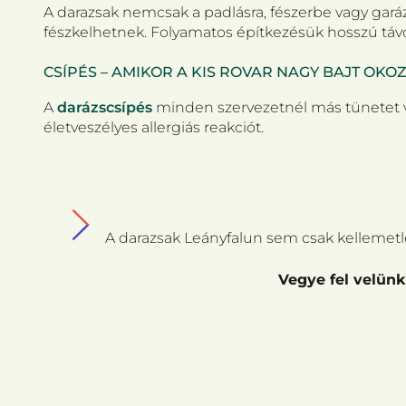
A darazsak nemcsak a padlásra, fészerbe vagy garáz
fészkelhetnek. Folyamatos építkezésük hosszú távon
CSÍPÉS – AMIKOR A KIS ROVAR NAGY BAJT OKO
A
darázscsípés
minden szervezetnél más tünetet vá
életveszélyes allergiás reakciót.
A darazsak Leányfalun sem csak kellemetle
Vegye fel velünk