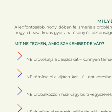
MILY
A legfontosabb, hogy időben felismerje a problémá
hogy a beavatkozás gyors, hatékony és biztonság
MIT NE TEGYEN, AMÍG SZAKEMBERRE VÁR?
NE provokálja a darazsakat – könnyen táma
NE tömítse el a kijáratukat – új utat kereshe
NE próbálkozzon házi vagy bolti vegyszerek
NE titkoljon el semmit kollégáinktól – mind