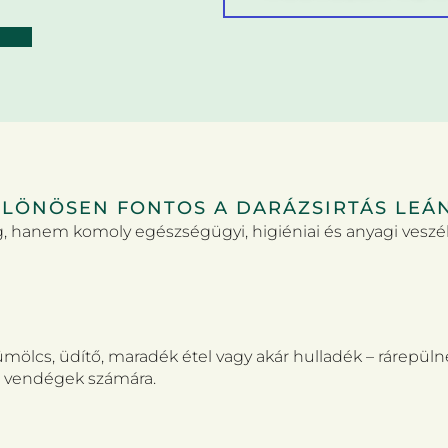
ÜLÖNÖSEN FONTOS A DARÁZSIRTÁS LEÁ
 hanem komoly egészségügyi, higiéniai és anyagi veszély
mölcs, üdítő, maradék étel vagy akár hulladék – rárepül
k, vendégek számára.