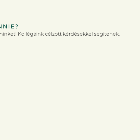
NNIE?
minket! Kollégáink célzott kérdésekkel segítenek,