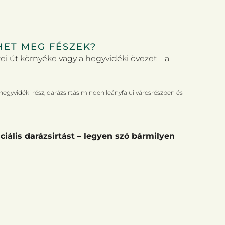
HET MEG FÉSZEK?
ei út környéke vagy a hegyvidéki övezet – a
 hegyvidéki rész, darázsirtás minden leányfalui városrészben és
ciális darázsirtást – legyen szó bármilyen