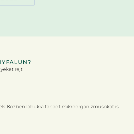
NYFALUN?
eket rejt.
nek. Közben lábukra tapadt mikroorganizmusokat is