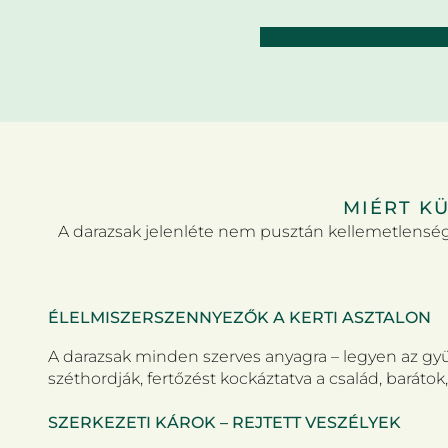
MIÉRT K
A darazsak jelenléte nem pusztán kellemetlenség,
ÉLELMISZERSZENNYEZŐK A KERTI ASZTALON
A darazsak minden szerves anyagra – legyen az gyü
széthordják, fertőzést kockáztatva a család, baráto
SZERKEZETI KÁROK – REJTETT VESZÉLYEK