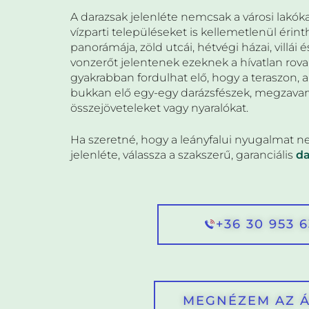
A darazsak jelenléte nemcsak a városi lakók
vízparti településeket is kellemetlenül érint
panorámája, zöld utcái, hétvégi házai, villái és
vonzerőt jelentenek ezeknek a hívatlan rov
gyakrabban fordulhat elő, hogy a teraszon, 
bukkan elő egy-egy darázsfészek, megzavarv
összejöveteleket vagy nyaralókat.
Ha szeretné, hogy a leányfalui nyugalmat ne
jelenléte, válassza a szakszerű, garanciális
da
+36 30 953 
MEGNÉZEM AZ 