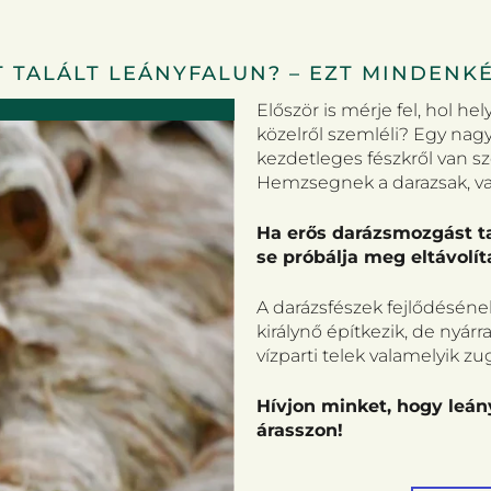
 TALÁLT LEÁNYFALUN? – EZT MINDENKÉ
Először is mérje fel, hol he
közelről szemléli? Egy nagy
kezdetleges fészkről van sz
Hemzsegnek a darazsak, vag
Ha erős darázsmozgást ta
se próbálja meg eltávolít
A darázsfészek fejlődésének
királynő építkezik, de nyár
vízparti telek valamelyik z
Hívjon minket, hogy leán
árasszon!