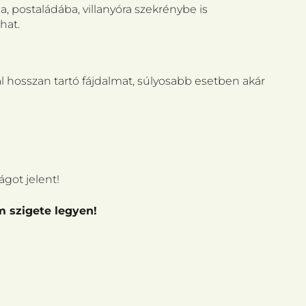
 postaládába, villanyóra szekrénybe is
hat.
l hosszan tartó fájdalmat, súlyosabb esetben akár
got jelent!
m szigete legyen!