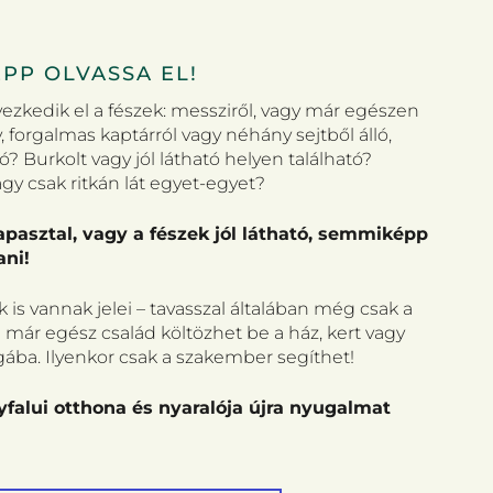
PP OLVASSA EL!
lyezkedik el a fészek: messziről, vagy már egészen
, forgalmas kaptárról vagy néhány sejtből álló,
ó? Burkolt vagy jól látható helyen található?
y csak ritkán lát egyet-egyet?
pasztal, vagy a fészek jól látható, semmiképp
ani!
 is vannak jelei – tavasszal általában még csak a
ra már egész család költözhet be a ház, kert vagy
ugába. Ilyenkor csak a szakember segíthet!
yfalui otthona és nyaralója újra nyugalmat