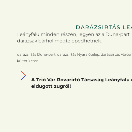
DARÁZSIRTÁS LE
Leányfalu minden részén, legyen az a Duna-part, 
darazsak bárhol megtelepedhetnek.
darázsirtás Duna-part, darázsirtás Nyaralótelep, darázsirtás Vörös
külterületen
A Trió Vár Rovarirtó Társaság Leányfalu 
eldugott zugról!