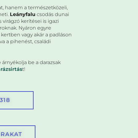
at, hanem a természetközeli,
heti.
Leányfalu
csodás dunai
 virágzó kerítései is igazi
aroknak. Nyáron egyre
a kertben vagy akár a padláson
a a pihenést, családi
 árnyékolja be a darazsak
rázsirtás
t!
6318
ÁRAKAT