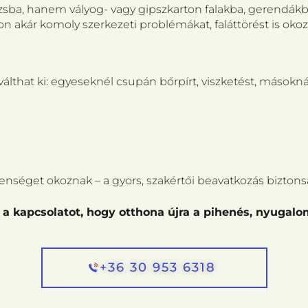
sba, hanem vályog- vagy gipszkarton falakba, gerendákba,
 akár komoly szerkezeti problémákat, faláttörést is okoz
Z
lthat ki: egyeseknél csupán bőrpírt, viszketést, másokná
nséget okoznak – a gyors, szakértői beavatkozás biztonsá
 a kapcsolatot, hogy otthona újra a pihenés, nyugalo
+36 30 953 6318