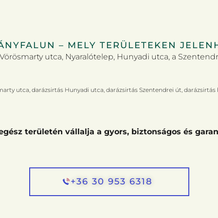
ÁNYFALUN – MELY TERÜLETEKEN JELEN
Vörösmarty utca, Nyaralótelep, Hunyadi utca, a Szentendr
marty utca, darázsirtás Hunyadi utca, darázsirtás Szentendrei út, darázsirtás
egész területén vállalja a gyors, biztonságos és garan
+36 30 953 6318