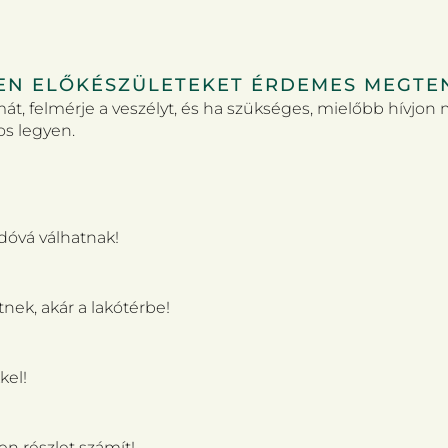
EN ELŐKÉSZÜLETEKET ÉRDEMES MEGTE
t, felmérje a veszélyt, és ha szükséges, mielőbb hívjon 
os legyen.
dóvá válhatnak!
tnek, akár a lakótérbe!
kel!
en részlet számít!