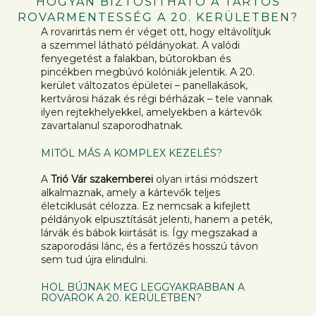
HOGYAN BIZTOSÍTHATÓ A TARTÓS
ROVARMENTESSÉG A 20. KERÜLETBEN?
A rovarirtás nem ér véget ott, hogy eltávolítjuk
a szemmel látható példányokat. A valódi
fenyegetést a falakban, bútorokban és
pincékben megbúvó kolóniák jelentik. A 20.
kerület változatos épületei – panellakások,
kertvárosi házak és régi bérházak – tele vannak
ilyen rejtekhelyekkel, amelyekben a kártevők
zavartalanul szaporodhatnak.
MITŐL MÁS A KOMPLEX KEZELÉS?
A
Trió Vár szakemberei
olyan irtási módszert
alkalmaznak, amely a kártevők teljes
életciklusát célozza. Ez nemcsak a kifejlett
példányok elpusztítását jelenti, hanem a peték,
lárvák és bábok kiirtását is. Így megszakad a
szaporodási lánc, és a fertőzés hosszú távon
sem tud újra elindulni.
HOL BÚJNAK MEG LEGGYAKRABBAN A
ROVAROK A 20. KERÜLETBEN?