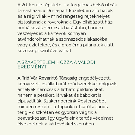
A 20. kerület épületei – a forgalmas belső utcák
társasházai, a Duna-part közelében álló házak
és a régi villák – mind rengeteg rejtekhelyet
biztosítanak a rovaroknak. Egy elhibázott házi
próbálkozás nemcsak hatástalan, hanem
veszélyes is: a kártevők könnyen
átvándorolhatnak a szomszédos lakásokba
vagy üzletekbe, és a probléma pillanatok alatt
közösségi szintűvé válhat.
A SZAKÉRTELEM HOZZA A VALÓDI
EREDMÉNYT
A
Trió Vár Rovarirtó Társaság
engedélyezett,
környezet- és állatbarát módszerekkel dolgozik,
amelyek nemcsak a látható példányokat,
hanem a petéket, lárvákat és bábokat is
elpusztítják. Szakembereink Pesterzsébet
minden részén – a Topánka utcától a János
térig – diszkréten és gyorsan végzik a
beavatkozást. Így ügyfeleink tartós védelmet
élvezhetnek a kártevőkkel szemben.