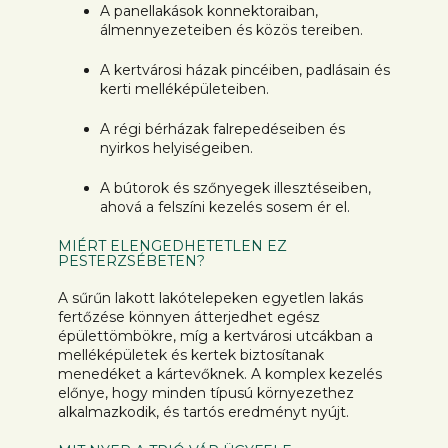
A panellakások konnektoraiban,
álmennyezeteiben és közös tereiben.
A kertvárosi házak pincéiben, padlásain és
kerti melléképületeiben.
A régi bérházak falrepedéseiben és
nyirkos helyiségeiben.
A bútorok és szőnyegek illesztéseiben,
ahová a felszíni kezelés sosem ér el.
MIÉRT ELENGEDHETETLEN EZ
PESTERZSÉBETEN?
A sűrűn lakott lakótelepeken egyetlen lakás
fertőzése könnyen átterjedhet egész
épülettömbökre, míg a kertvárosi utcákban a
melléképületek és kertek biztosítanak
menedéket a kártevőknek. A komplex kezelés
előnye, hogy minden típusú környezethez
alkalmazkodik, és tartós eredményt nyújt.