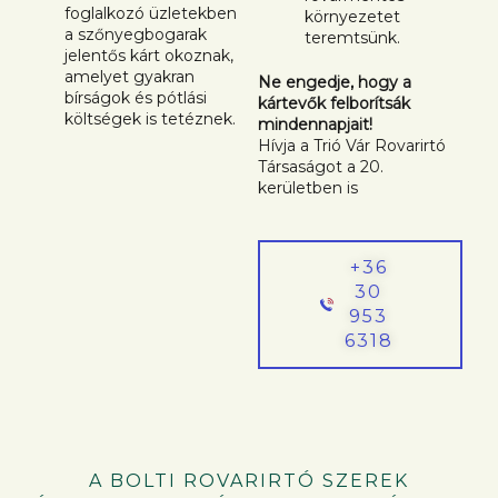
foglalkozó üzletekben
környezetet
a szőnyegbogarak
teremtsünk.
jelentős kárt okoznak,
amelyet gyakran
Ne engedje, hogy a
bírságok és pótlási
kártevők felborítsák
költségek is tetéznek.
mindennapjait!
Hívja a Trió Vár Rovarirtó
Társaságot a 20.
kerületben is
+36
30
953
6318
A BOLTI ROVARIRTÓ SZEREK