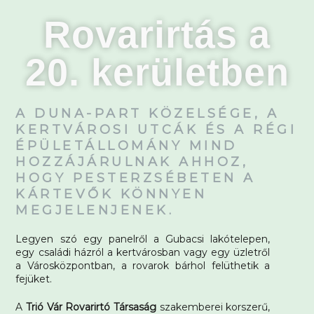
Rovarirtás a
20. kerületben
A DUNA-PART KÖZELSÉGE, A
KERTVÁROSI UTCÁK ÉS A RÉGI
ÉPÜLETÁLLOMÁNY MIND
HOZZÁJÁRULNAK AHHOZ,
HOGY PESTERZSÉBETEN A
KÁRTEVŐK KÖNNYEN
MEGJELENJENEK.
Legyen szó egy panelről a Gubacsi lakótelepen,
egy családi házról a kertvárosban vagy egy üzletről
a Városközpontban, a rovarok bárhol felüthetik a
fejüket.
A
Trió Vár Rovarirtó Társaság
szakemberei korszerű,