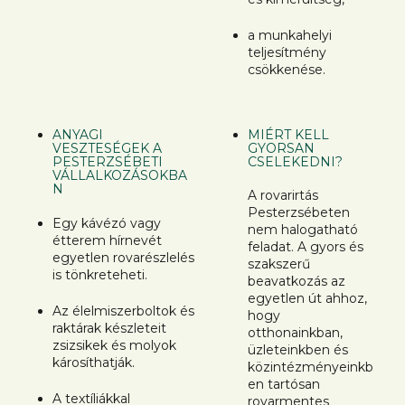
a munkahelyi
teljesítmény
csökkenése.
ANYAGI
MIÉRT KELL
VESZTESÉGEK A
GYORSAN
PESTERZSÉBETI
CSELEKEDNI?
VÁLLALKOZÁSOKBA
N
A rovarirtás
Pesterzsébeten
Egy kávézó vagy
nem halogatható
étterem hírnevét
feladat. A gyors és
egyetlen rovarészlelés
szakszerű
is tönkreteheti.
beavatkozás az
egyetlen út ahhoz,
Az élelmiszerboltok és
hogy
raktárak készleteit
otthonainkban,
zsizsikek és molyok
üzleteinkben és
károsíthatják.
közintézményeinkb
en tartósan
A textíliákkal
rovarmentes