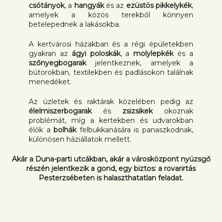
csótányok
, a
hangyák
és az
ezüstös pikkelykék
,
amelyek a közös terekből könnyen
betelepednek a lakásokba.
A kertvárosi házakban és a régi épületekben
gyakran az
ágyi poloskák
, a
molylepkék
és a
szőnyegbogarak
jelentkeznek, amelyek a
bútorokban, textilekben és padlásokon találnak
menedéket.
Az üzletek és raktárak közelében pedig az
élelmiszerbogarak
és
zsizsikek
okoznak
problémát, míg a kertekben és udvarokban
élők a
bolhák
felbukkanására is panaszkodnak,
különösen háziállatok mellett.
Akár a Duna-parti utcákban, akár a városközpont nyüzsgő
részén jelentkezik a gond, egy biztos: a rovarirtás
Pesterzsébeten is halaszthatatlan feladat.