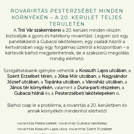
ROVARIRTÁS PESTERZSÉBET MINDEN
KÖRNYÉKÉN – A 20. KERÜLET TELJES
TERÜLETÉN
A
Trió Vár szakemberei
a 20. kerület minden részén
biztosítják a gyors és hatékony rovarirtást. Legyen szó egy
panellakásról a Gubacsi lakótelepen, egy családi házról a
kertvárosban vagy egy forgalmas üzletről a központban – a
kártevők bárhol megjelenhetnek, de a szakszerű megoldás
mindig elérhető.
Szolgáltatásaink igénybe vehetők a
Kossuth Lajos utcában
, a
Szent Erzsébet téren
, a
Jókai Mór utcában
, a
Nagysándor
József utcában
, a
Topánka utcában
, a
Városház utcában
, a
János tér környékén
, valamint a
Duna-parti részeken
, a
Gubacsi hídnál
és a
Pesterzsébeti lakótelepeken
is.
Bárhol csap le a probléma, a rovarirtás a 20. kerületben és
annak környékén mindenhol elérhető!
rovarirtás Pesterzsébet, rovarirtás Gubacsi lakótelep,
rovarirtás Kossuth Lajos utca, rovarirtás Szent Erzsébet