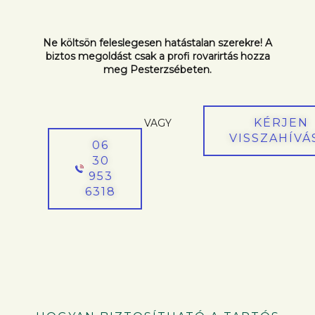
Ne költsön feleslegesen hatástalan szerekre! A
biztos megoldást csak a profi rovarirtás hozza
meg Pesterzsébeten.
KÉRJEN
VAGY
VISSZAHÍVÁ
06
30
953
6318