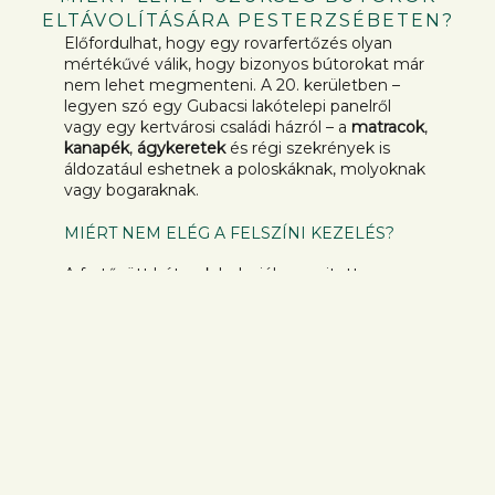
ELTÁVOLÍTÁSÁRA PESTERZSÉBETEN?
Előfordulhat, hogy egy rovarfertőzés olyan
mértékűvé válik, hogy bizonyos bútorokat már
nem lehet megmenteni. A 20. kerületben –
legyen szó egy Gubacsi lakótelepi panelről
vagy egy kertvárosi családi házról – a
matracok
,
kanapék
,
ágykeretek
és régi szekrények is
áldozatául eshetnek a poloskáknak, molyoknak
vagy bogaraknak.
MIÉRT NEM ELÉG A FELSZÍNI KEZELÉS?
A fertőzött bútorok belsejében, rejtett
üregekben élő kolóniákhoz a legerősebb
vegyszerek sem jutnak el. Így hiába tűnik
átmenetileg megoldottnak a helyzet, néhány
hét múlva a rovarok újra elszaporodnak. Ilyen
esetekben az egyetlen tartós megoldás a
bútorok szakszerű elszállítása és
megsemmisítése.
MIÉRT VESZÉLYES A SAJÁT KEZŰ
MEGOLDÁS?