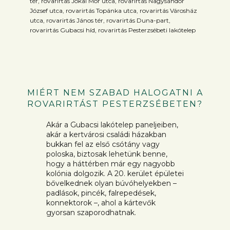
tér, rovarirtás Jókai Mór utca, rovarirtás Nagysándor
József utca, rovarirtás Topánka utca, rovarirtás Városház
utca, rovarirtás János tér, rovarirtás Duna-part,
rovarirtás Gubacsi híd, rovarirtás Pesterzsébeti lakótelep
MIÉRT NEM SZABAD HALOGATNI A
ROVARIRTÁST PESTERZSÉBETEN?
Akár a Gubacsi lakótelep paneljeiben,
akár a kertvárosi családi házakban
bukkan fel az első csótány vagy
poloska, biztosak lehetünk benne,
hogy a háttérben már egy nagyobb
kolónia dolgozik. A 20. kerület épületei
bővelkednek olyan búvóhelyekben –
padlások, pincék, falrepedések,
konnektorok –, ahol a kártevők
gyorsan szaporodhatnak.