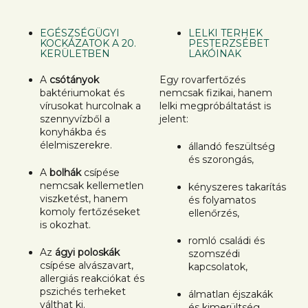
EGÉSZSÉGÜGYI
LELKI TERHEK
KOCKÁZATOK A 20.
PESTERZSÉBET
KERÜLETBEN
LAKÓINAK
A
csótányok
Egy rovarfertőzés
baktériumokat és
nemcsak fizikai, hanem
vírusokat hurcolnak a
lelki megpróbáltatást is
szennyvízből a
jelent:
konyhákba és
élelmiszerekre.
állandó feszültség
és szorongás,
A
bolhák
csípése
nemcsak kellemetlen
kényszeres takarítás
viszketést, hanem
és folyamatos
komoly fertőzéseket
ellenőrzés,
is okozhat.
romló családi és
Az
ágyi poloskák
szomszédi
csípése alvászavart,
kapcsolatok,
allergiás reakciókat és
pszichés terheket
álmatlan éjszakák
válthat ki.
és kimerültség,