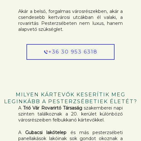
Akár a belső, forgalmas városrészekben, akár a
csendesebb kertvárosi utcákban él valaki, a
rovarirtás Pesterzsébeten nem luxus, hanem
alapvető szükséglet.
+36 30 953 6318
MILYEN KÁRTEVŐK KESERÍTIK MEG
LEGINKÁBB A PESTERZSÉBETIEK ÉLETÉT?
A
Trió Vár Rovarirtó Társaság
szakemberei napi
szinten találkoznak a 20. kerület különböző
városrészeiben felbukkanó kártevőkkel.
A
Gubacsi lakótelep
és más pesterzsébeti
panellakások lakóinak sok gondot okoznak a