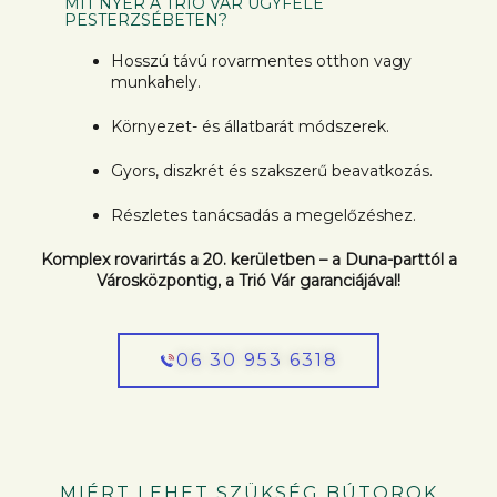
MIT NYER A TRIÓ VÁR ÜGYFELE
PESTERZSÉBETEN?
Hosszú távú rovarmentes otthon vagy
munkahely.
Környezet- és állatbarát módszerek.
Gyors, diszkrét és szakszerű beavatkozás.
Részletes tanácsadás a megelőzéshez.
Komplex rovarirtás a 20. kerületben – a Duna-parttól a
Városközpontig, a Trió Vár garanciájával!
06 30 953 6318
MIÉRT LEHET SZÜKSÉG BÚTOROK