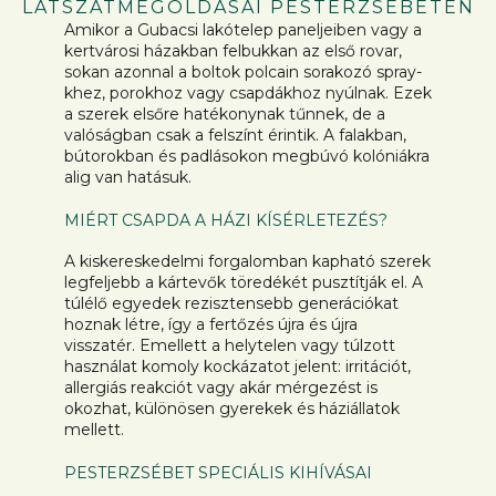
LÁTSZATMEGOLDÁSAI PESTERZSÉBETEN
Amikor a Gubacsi lakótelep paneljeiben vagy a
kertvárosi házakban felbukkan az első rovar,
sokan azonnal a boltok polcain sorakozó spray-
khez, porokhoz vagy csapdákhoz nyúlnak. Ezek
a szerek elsőre hatékonynak tűnnek, de a
valóságban csak a felszínt érintik. A falakban,
bútorokban és padlásokon megbúvó kolóniákra
alig van hatásuk.
MIÉRT CSAPDA A HÁZI KÍSÉRLETEZÉS?
A kiskereskedelmi forgalomban kapható szerek
legfeljebb a kártevők töredékét pusztítják el. A
túlélő egyedek rezisztensebb generációkat
hoznak létre, így a fertőzés újra és újra
visszatér. Emellett a helytelen vagy túlzott
használat komoly kockázatot jelent: irritációt,
allergiás reakciót vagy akár mérgezést is
okozhat, különösen gyerekek és háziállatok
mellett.
PESTERZSÉBET SPECIÁLIS KIHÍVÁSAI