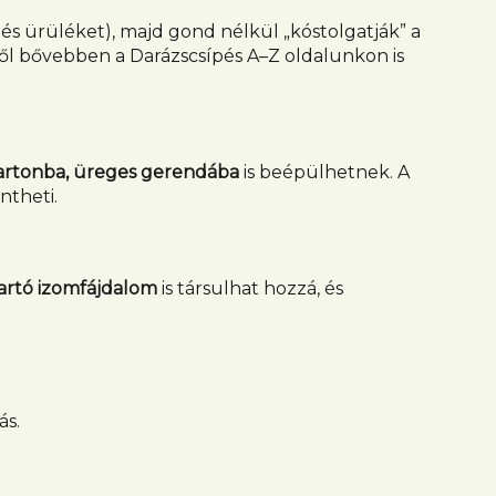
s ürüléket), majd gond nélkül „kóstolgatják” a
ről bővebben a Darázscsípés A–Z oldalunkon is
kartonba, üreges gerendába
is beépülhetnek. A
intheti.
artó izomfájdalom
is társulhat hozzá, és
ás.