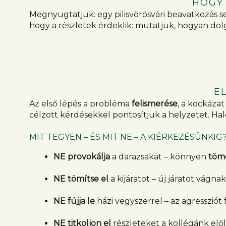
HOGY
Megnyugtatjuk: egy pilisvörösvári beavatkozás
hogy a részletek érdeklik: mutatjuk, hogyan do
E
Az első lépés a probléma
felismerése
, a kockáza
célzott kérdésekkel pontosítjuk a helyzetet. Ha
MIT TEGYEN – ÉS MIT NE – A KIÉRKEZÉSÜNKIG
NE provokálja
a darazsakat – könnyen
töm
NE tömítse el
a kijáratot – új járatot vágn
NE fújja le
házi vegyszerrel – az agressziót
NE titkoljon el
részleteket a kollégánk elől