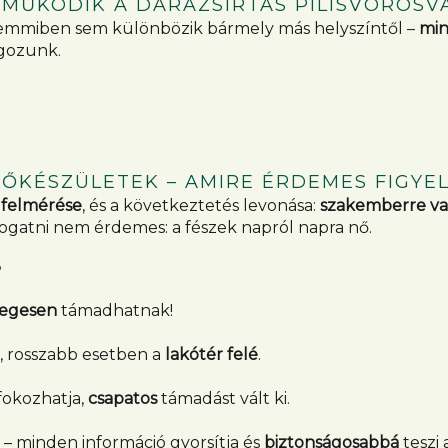
 MŰKÖDIK A DARÁZSIRTÁS PILISVÖRÖSV
 semmiben sem különbözik bármely más helyszíntől –
min
lgozunk.
LŐKÉSZÜLETEK – AMIRE ÉRDEMES FIGYEL
t
felmérése
, és a következtetés levonása:
szakemberre va
logatni nem érdemes: a fészek napról napra nő.
?
egesen
támadhatnak!
ak, rosszabb esetben a
lakótér felé
.
 fokozhatja,
csapatos
támadást vált ki.
 – minden információ gyorsítja és
biztonságosabbá
teszi