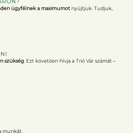
ÁRON?
den ügyfélnek a maximumot
nyújtjuk. Tudjuk,
NI
n szükség
. Ezt követően hívja a Trió Vár számát –
 a munkát.