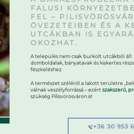
FALUSI KÖRNYEZETB
FEL – PILISVÖRÖSVÁ
ÖVEZETEIBEN ÉS A K
UTCÁKBAN IS EGYAR
OKOZHAT.
A település nem csak burkolt utcákból áll:
domboldalak, bányatavak és kiskertes része
fészkeléshez.
A természet széléről a lakott területre „b
válnak veszélyforrássá – ezért
szakszerű, pr
szükség Pilisvörösváron is!
+36 30 953 