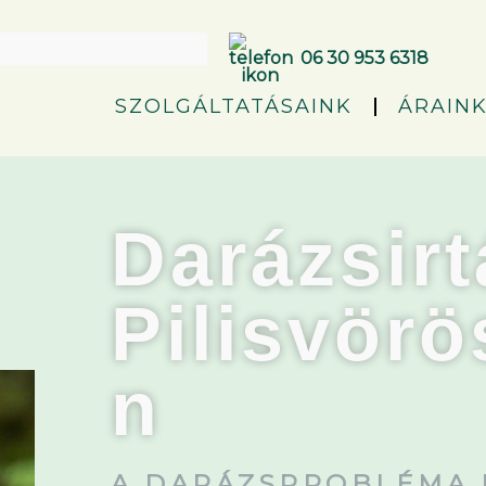
06 30 953 6318
SZOLGÁLTATÁSAINK
ÁRAIN
Darázsirt
Pilisvörö
n
A DARÁZSPROBLÉMA 