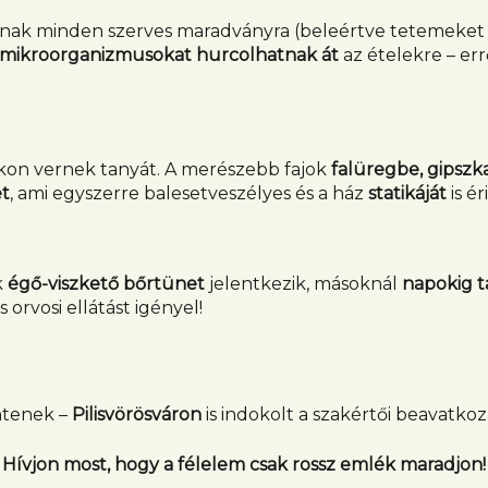
llnak minden szerves maradványra (beleértve tetemeket é
mikroorganizmusokat hurcolhatnak át
az ételekre – er
kon vernek tanyát. A merészebb fajok
falüregbe, gipsz
et
, ami egyszerre balesetveszélyes és a ház
statikáját
is ér
k
égő-viszkető bőrtünet
jelentkezik, másoknál
napokig t
s orvosi ellátást igényel!
ntenek –
Pilisvörösváron
is indokolt a szakértői beavatkoz
Hívjon most, hogy a félelem csak rossz emlék maradjon!