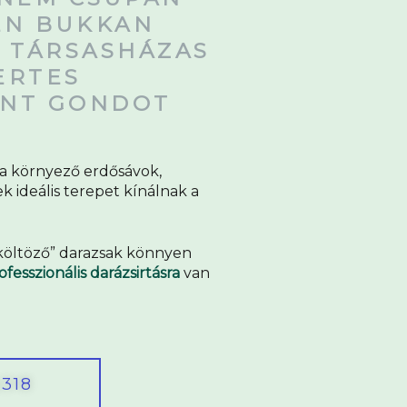
EN BUKKAN
R TÁRSASHÁZAS
ERTES
ÁNT GONDOT
 a környező erdősávok,
k ideális terepet kínálnak a
eköltöző” darazsak könnyen
ofesszionális darázsirtásra
van
6318