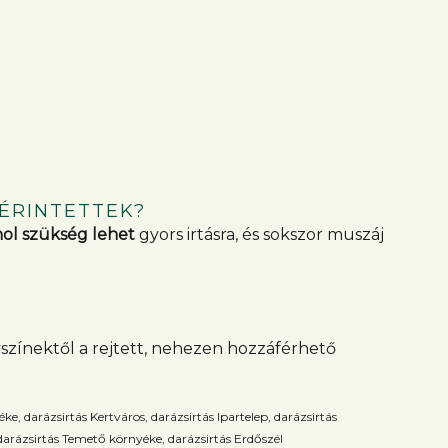
 ÉRINTETTEK?
ol szükség lehet
gyors irtásra, és sokszor muszáj
színektől a rejtett, nehezen hozzáférhető
, darázsirtás Kertváros, darázsirtás Ipartelep, darázsirtás
 darázsirtás Temető környéke, darázsirtás Erdőszél