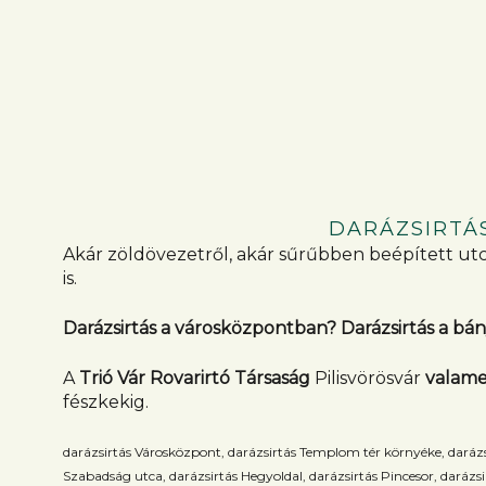
DARÁZSIRTÁS
Akár zöldövezetről, akár sűrűbben beépített utcá
is.
Darázsirtás a városközpontban? Darázsirtás a b
A
Trió Vár Rovarirtó Társaság
Pilisvörösvár
valame
fészkekig.
darázsirtás Városközpont, darázsirtás Templom tér környéke, darázsi
Szabadság utca, darázsirtás Hegyoldal, darázsirtás Pincesor, darázsi