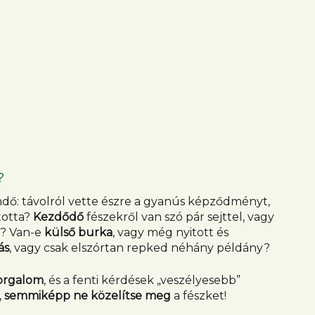
?
dő: távolról vette észre a gyanús képződményt,
totta?
Kezdődő
fészekről van szó pár sejttel, vagy
l? Van-e
külső burka
, vagy még nyitott és
ás
, vagy csak elszórtan repked néhány példány?
forgalom
, és a fenti kérdések „veszélyesebb”
,
semmiképp ne közelítse meg
a fészket!