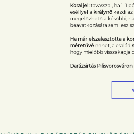
Korai jel:
tavasszal, ha 1–1 p
eséllyel a
királynő
kezdi az 
megelőzhető a későbbi, nag
beavatkozására sem lesz s
Ha már elszalasztotta a kora
méretűvé
nőhet, a család
hogy mielőbb visszakapja 
Darázsirtás Pilisvörösváron i