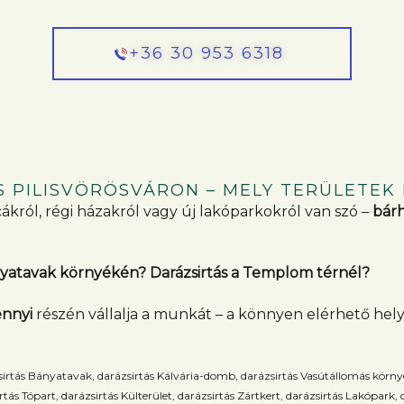
+36 30 953 6318
 PILISVÖRÖSVÁRON – MELY TERÜLETEK
król, régi házakról vagy új lakóparkokról van szó –
bárh
ányatavak környékén? Darázsirtás a Templom térnél?
nnyi
részén vállalja a munkát – a könnyen elérhető hely
rtás Bányatavak, darázsirtás Kálvária-domb, darázsirtás Vasútállomás környéke
rtás Tópart, darázsirtás Külterület, darázsirtás Zártkert, darázsirtás Lakópark,