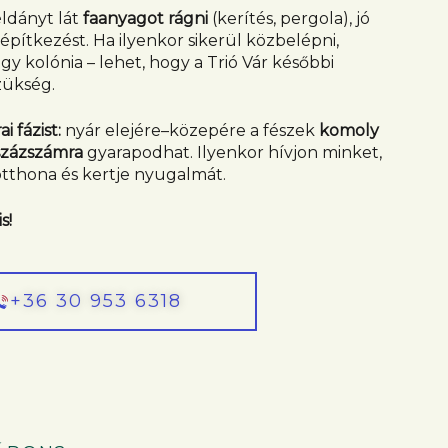
éldányt lát
faanyagot rágni
(kerítés, pergola), jó
építkezést. Ha ilyenkor sikerül közbelépni,
y kolónia – lehet, hogy a Trió Vár későbbi
zükség.
i fázist:
nyár elejére–közepére a fészek
komoly
százszámra
gyarapodhat. Ilyenkor hívjon minket,
otthona és kertje nyugalmát.
s!
+36 30 953 6318