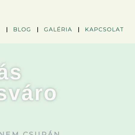
K
BLOG
GALÉRIA
KAPCSOLAT
ás
sváro
NEM CSUPÁN