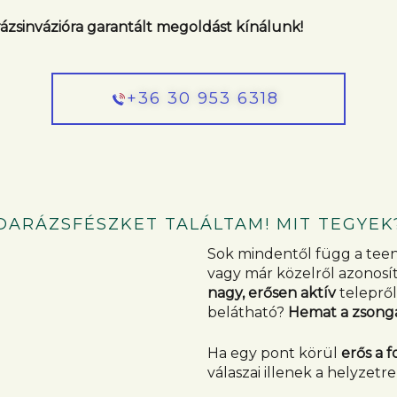
arázsinvázióra garantált megoldást kínálunk!
+36 30 953 6318
DARÁZSFÉSZKET TALÁLTAM! MIT TEGYEK
Sok mindentől függ a teen
vagy már közelről azonosí
nagy, erősen aktív
teleprő
belátható?
Hemat a zsong
Ha egy pont körül
erős a 
válaszai illenek a helyzetre