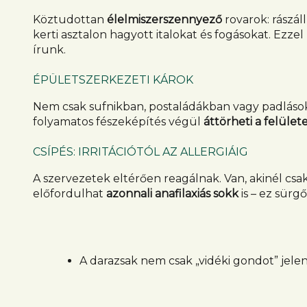
Köztudottan
élelmiszerszennyező
rovarok: rászá
kerti asztalon hagyott italokat és fogásokat. Ezzel
írunk.
ÉPÜLETSZERKEZETI KÁROK
Nem csak sufnikban, postaládákban vagy padláso
folyamatos fészeképítés végül
áttörheti a felület
CSÍPÉS: IRRITÁCIÓTÓL AZ ALLERGIÁIG
A szervezetek eltérően reagálnak. Van, akinél csa
előfordulhat
azonnali anafilaxiás sokk
is – ez sürgő
A darazsak nem csak „vidéki gondot” jele