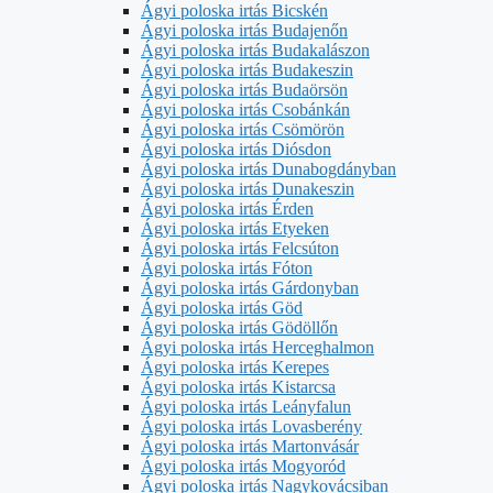
Ágyi poloska irtás Bicskén
Ágyi poloska irtás Budajenőn
Ágyi poloska irtás Budakalászon
Ágyi poloska irtás Budakeszin
Ágyi poloska irtás Budaörsön
Ágyi poloska irtás Csobánkán
Ágyi poloska irtás Csömörön
Ágyi poloska irtás Diósdon
Ágyi poloska irtás Dunabogdányban
Ágyi poloska irtás Dunakeszin
Ágyi poloska irtás Érden
Ágyi poloska irtás Etyeken
Ágyi poloska irtás Felcsúton
Ágyi poloska irtás Fóton
Ágyi poloska irtás Gárdonyban
Ágyi poloska irtás Göd
Ágyi poloska irtás Gödöllőn
Ágyi poloska irtás Herceghalmon
Ágyi poloska irtás Kerepes
Ágyi poloska irtás Kistarcsa
Ágyi poloska irtás Leányfalun
Ágyi poloska irtás Lovasberény
Ágyi poloska irtás Martonvásár
Ágyi poloska irtás Mogyoród
Ágyi poloska irtás Nagykovácsiban