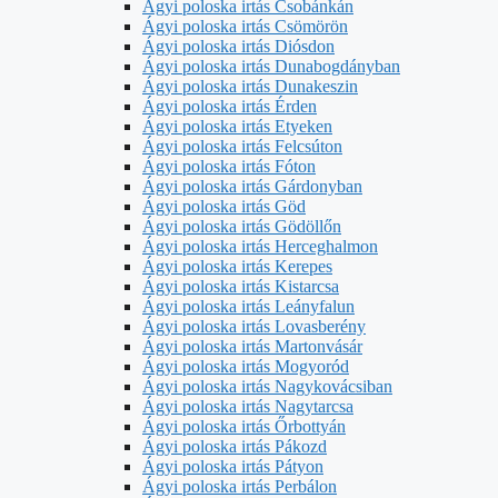
Ágyi poloska irtás Csobánkán
Ágyi poloska irtás Csömörön
Ágyi poloska irtás Diósdon
Ágyi poloska irtás Dunabogdányban
Ágyi poloska irtás Dunakeszin
Ágyi poloska irtás Érden
Ágyi poloska irtás Etyeken
Ágyi poloska irtás Felcsúton
Ágyi poloska irtás Fóton
Ágyi poloska irtás Gárdonyban
Ágyi poloska irtás Göd
Ágyi poloska irtás Gödöllőn
Ágyi poloska irtás Herceghalmon
Ágyi poloska irtás Kerepes
Ágyi poloska irtás Kistarcsa
Ágyi poloska irtás Leányfalun
Ágyi poloska irtás Lovasberény
Ágyi poloska irtás Martonvásár
Ágyi poloska irtás Mogyoród
Ágyi poloska irtás Nagykovácsiban
Ágyi poloska irtás Nagytarcsa
Ágyi poloska irtás Őrbottyán
Ágyi poloska irtás Pákozd
Ágyi poloska irtás Pátyon
Ágyi poloska irtás Perbálon