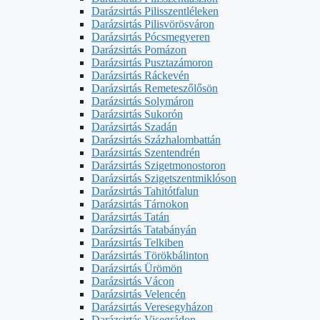
Darázsirtás Pilisszentléleken
Darázsirtás Pilisvörösváron
Darázsirtás Pócsmegyeren
Darázsirtás Pomázon
Darázsirtás Pusztazámoron
Darázsirtás Ráckevén
Darázsirtás Remeteszőlősön
Darázsirtás Solymáron
Darázsirtás Sukorón
Darázsirtás Szadán
Darázsirtás Százhalombattán
Darázsirtás Szentendrén
Darázsirtás Szigetmonostoron
Darázsirtás Szigetszentmiklóson
Darázsirtás Tahitótfalun
Darázsirtás Tárnokon
Darázsirtás Tatán
Darázsirtás Tatabányán
Darázsirtás Telkiben
Darázsirtás Törökbálinton
Darázsirtás Ürömön
Darázsirtás Vácon
Darázsirtás Velencén
Darázsirtás Veresegyházon
Darázsirtás Visegrádon