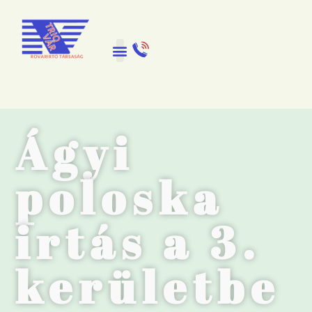
Ágyi
poloska
irtás a 3.
kerületbe