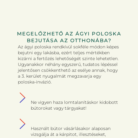
MEGELŐZHETŐ AZ ÁGYI POLOSKA
BEJUTÁSA AZ OTTHONÁBA?
Az ágyi poloska rendkívül sokféle módon képes
bejutni egy lakásba, ezért teljes mértékben
kizárni a fertőzés lehetőségét szinte lehetetlen.
Ugyanakkor néhány egyszerű, tudatos lépéssel
jelentősen csökkenthető az esélye annak, hogy
a 3. kerület nyugalmát megzavarja egy
poloska-invázió.
Ne vigyen haza lomtalanításkor kidobott
bútorokat vagy tárgyakat!
Használt bútor vásárlásakor alaposan
vizsgálja át a kárpitot, illesztéseket,