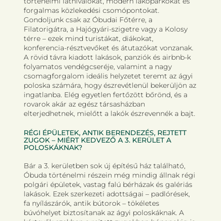
történelmi látnivalókat, modern lakóparkokat és
forgalmas közlekedési csomópontokat.
Gondoljunk csak az Óbudai Főtérre, a
Filatorigátra, a Hajógyári-szigetre vagy a Kolosy
térre – ezek mind turistákat, diákokat,
konferencia-résztvevőket és átutazókat vonzanak.
A rövid távra kiadott lakások, panziók és airbnb-k
folyamatos vendégcseréje, valamint a nagy
csomagforgalom ideális helyzetet teremt az ágyi
poloska számára, hogy észrevétlenül bekerüljön az
ingatlanba. Elég egyetlen fertőzött bőrönd, és a
rovarok akár az egész társasházban
elterjedhetnek, mielőtt a lakók észrevennék a bajt.
RÉGI ÉPÜLETEK, ANTIK BERENDEZÉS, REJTETT
ZUGOK – MIÉRT KEDVEZŐ A 3. KERÜLET A
POLOSKÁKNAK?
Bár a 3. kerületben sok új építésű ház található,
Óbuda történelmi részein még mindig állnak régi
polgári épületek, vastag falú bérházak és galériás
lakások. Ezek szerkezeti adottságai – padlórések,
fa nyílászárók, antik bútorok – tökéletes
búvóhelyet biztosítanak az ágyi poloskáknak. A