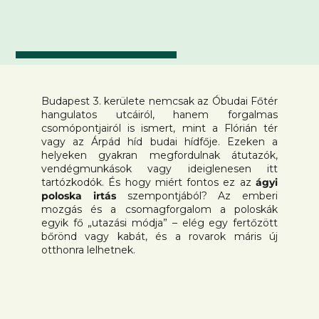
Budapest 3. kerülete nemcsak az Óbudai Főtér
hangulatos utcáiról, hanem forgalmas
csomópontjairól is ismert, mint a Flórián tér
vagy az Árpád híd budai hídfője. Ezeken a
helyeken gyakran megfordulnak átutazók,
vendégmunkások vagy ideiglenesen itt
tartózkodók. És hogy miért fontos ez az
ágyi
poloska irtás
szempontjából? Az emberi
mozgás és a csomagforgalom a poloskák
egyik fő „utazási módja” – elég egy fertőzött
bőrönd vagy kabát, és a rovarok máris új
otthonra lelhetnek.