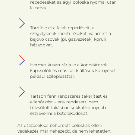
repedéseket az ágyi poloska nyomai után
kutatva.
Tömítse el a falak repedéseit, a
szegélylécek menti réseket, valamint a
bejövő csövek (pl. gázvezeték) körüli
hézagokat.
Hermetikusan zárja le a konnektorok,
kapcsolók és más fali kiállások környékét
például sziloplaszttal.
Tartson fenn rendszeres takarítást és
ellenőrzést – egy rendezett, nem
túlzsúfolt lakásban sokkal könnyebb
észrevenni a betolakodókat.
Az utazásokkal behurcolt poloskák elleni
védekezés már nehezebb, de nem lehetetlen.