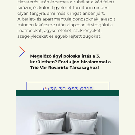
Hazatérés után érdemes a ruhákat a kád felett
kirázni, és külön figyelmet fordítani minden
olyan tárgyra, ami másik ingatlanban járt.
Albérlet- és apartmantulajdonosoknak javasolt
minden lakócsere után alaposan átvizsgálni a
matracokat, ágykereteket, szekrényeket,
szegélyléceket és egyéb rejtett zugokat.
Megelőző ágyi poloska irtás a 3.
kerületben? Forduljon bizalommal a
Trió Vár Rovarirtó Társasághoz!
+36 30 953 6318
HOGY ISMERHETŐ FEL, HOGY ÁGYI