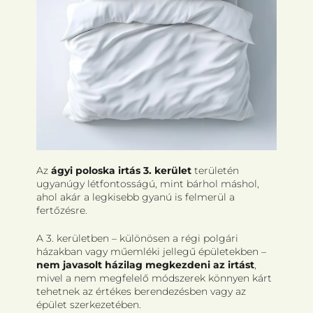
POLOSKÁVAL VAN DOLGUNK?
Az
ágyi poloska irtás 3. kerület
területén
ugyanúgy létfontosságú, mint bárhol máshol,
ahol akár a legkisebb gyanú is felmerül a
fertőzésre.
A 3. kerületben – különösen a régi polgári
házakban vagy műemléki jellegű épületekben –
nem javasolt házilag megkezdeni az irtást
,
mivel a nem megfelelő módszerek könnyen kárt
tehetnek az értékes berendezésben vagy az
épület szerkezetében.