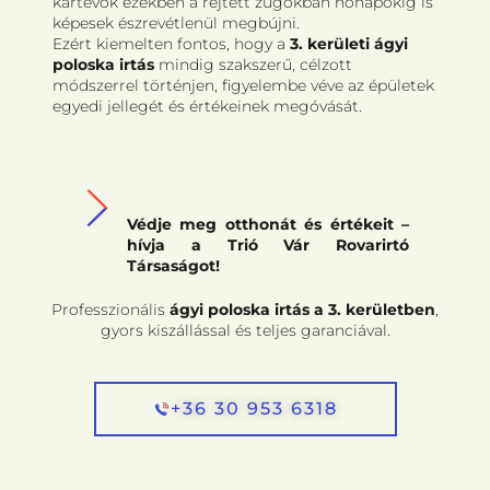
kártevők ezekben a rejtett zugokban hónapokig is
képesek észrevétlenül megbújni.
Ezért kiemelten fontos, hogy a
3. kerületi ágyi
poloska irtás
mindig szakszerű, célzott
módszerrel történjen, figyelembe véve az épületek
egyedi jellegét és értékeinek megóvását.
Védje meg otthonát és értékeit –
hívja a Trió Vár Rovarirtó
Társaságot!
Professzionális
ágyi poloska irtás a 3. kerületben
,
gyors kiszállással és teljes garanciával.
+36 30 953 6318