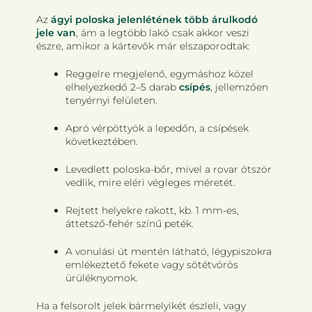
Az
ágyi poloska jelenlétének több árulkodó
jele van
, ám a legtöbb lakó csak akkor veszi
észre, amikor a kártevők már elszaporodtak:
Reggelre megjelenő, egymáshoz közel
elhelyezkedő 2–5 darab
csípés
, jellemzően
tenyérnyi felületen.
Apró vérpöttyök a lepedőn, a csípések
következtében.
Levedlett poloska-bőr, mivel a rovar ötször
vedlik, mire eléri végleges méretét.
Rejtett helyekre rakott, kb. 1 mm-es,
áttetsző-fehér színű peték.
A vonulási út mentén látható, légypiszokra
emlékeztető fekete vagy sötétvörös
ürüléknyomok.
Ha a felsorolt jelek bármelyikét észleli, vagy