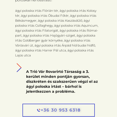
poloskamentesítést!
ágyi poloska irtás Flórián tér, ágyi poloska irtás Kolosy
tér, ágyi poloska irtás Óbudai Főtér, ágyi poloska irtás
Békásmegyer, ágyi poloska irtás Kaszásdűlő, ágyi
poloska irtás Csillaghegy, ágyi poloska irtás Aquincum,
ágyi poloska irtás Filatorigát, ágyi poloska irtás Római-
part, ágyi poloska irtás Hajógyári-sziget, ágyi poloska
irtás Goldberger gyár környéke, ágyi poloska irtás
Vörösvári út, ágyi poloska irtás Árpád híd budai hídfő,
ágyi poloska irtás Harrer Pál utca, ágyi poloska irtás
Lajos utca
A Trió Vár Rovarirtó Társaság a 3.
kerület minden pontján gyorsan,
diszkréten és szakszerűen végzi el az
ágyi poloska irtást – bárhol is
jelentkezzen a probléma.
+36 30 953 6318