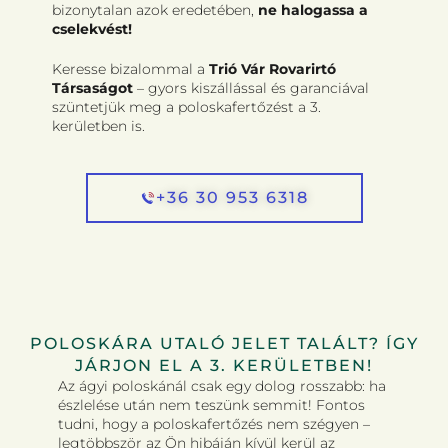
bizonytalan azok eredetében,
ne halogassa a
cselekvést!
Keresse bizalommal a
Trió Vár Rovarirtó
Társaságot
– gyors kiszállással és garanciával
szüntetjük meg a poloskafertőzést a 3.
kerületben is.
+36 30 953 6318
POLOSKÁRA UTALÓ JELET TALÁLT? ÍGY
JÁRJON EL A 3. KERÜLETBEN!
Az ágyi poloskánál csak egy dolog rosszabb: ha
észlelése után nem teszünk semmit! Fontos
tudni, hogy a poloskafertőzés nem szégyen –
legtöbbször az Ön hibáján kívül kerül az