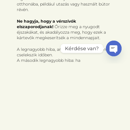
otthonába, például utazás vagy használt bútor
révén.
Ne hagyja, hogy a vérszívók
elszaporodjanak!
Őrizze meg a nyugodt
éjszakákat, és akadályozza meg, hogy ezek a
kártevők megkeserítsék a mindennapjait.
Kérdése van?
A legnagyobb hiba, amit elkövethet: ha nem
cselekszik időben.
Open
A második legnagyobb hiba: ha
chaty
nagytakarításba, bútortologatásba kezd,
ugyanis ezzel megzavarhatja a poloskák
búvóhelyeit, és szétterítheti őket az egész
lakásban.
Ha szakembereink a telefonos egyeztetés vagy
a helyszíni felmérés során úgy találják, hogy
otthona jelenleg poloska-mentes, akkor akár
megelőző poloskairtást
is rendelhet, hogy
hosszú távon biztonságban tudja ingatlanát.