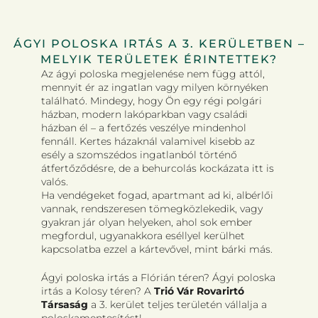
ÁGYI POLOSKA IRTÁS A 3. KERÜLETBEN –
MELYIK TERÜLETEK ÉRINTETTEK?
Az ágyi poloska megjelenése nem függ attól,
mennyit ér az ingatlan vagy milyen környéken
található. Mindegy, hogy Ön egy régi polgári
házban, modern lakóparkban vagy családi
házban él – a fertőzés veszélye mindenhol
fennáll. Kertes házaknál valamivel kisebb az
esély a szomszédos ingatlanból történő
átfertőződésre, de a behurcolás kockázata itt is
valós.
Ha vendégeket fogad, apartmant ad ki, albérlői
vannak, rendszeresen tömegközlekedik, vagy
gyakran jár olyan helyeken, ahol sok ember
megfordul, ugyanakkora eséllyel kerülhet
kapcsolatba ezzel a kártevővel, mint bárki más.
Ágyi poloska irtás a Flórián téren? Ágyi poloska
irtás a Kolosy téren? A
Trió Vár Rovarirtó
Társaság
a 3. kerület teljes területén vállalja a