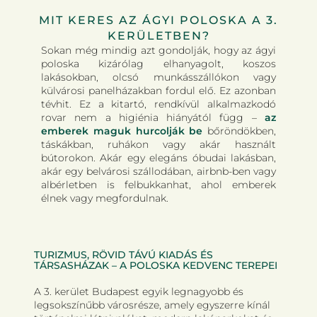
MIT KERES AZ ÁGYI POLOSKA A 3.
KERÜLETBEN?
Sokan még mindig azt gondolják, hogy az ágyi
poloska kizárólag elhanyagolt, koszos
lakásokban, olcsó munkásszállókon vagy
külvárosi panelházakban fordul elő. Ez azonban
tévhit. Ez a kitartó, rendkívül alkalmazkodó
rovar nem a higiénia hiányától függ –
az
emberek maguk hurcolják be
bőröndökben,
táskákban, ruhákon vagy akár használt
bútorokon. Akár egy elegáns óbudai lakásban,
akár egy belvárosi szállodában, airbnb-ben vagy
albérletben is felbukkanhat, ahol emberek
élnek vagy megfordulnak.
TURIZMUS, RÖVID TÁVÚ KIADÁS ÉS
TÁRSASHÁZAK – A POLOSKA KEDVENC TEREPEI
A 3. kerület Budapest egyik legnagyobb és
legsokszínűbb városrésze, amely egyszerre kínál