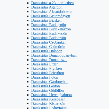
Darázsirtás a 23. kerületben
Darázsirtás Agárdon
Darázsirtás Alcsútdobozon
Darázsirtás Biatorbágyon
Darázsirtás Bicskén
Darázsirtás Budajenőn
Darázsirtás Budakalászon
Darázsirtás Budakeszin
Darázsirtás Budaörsön
Darázsirtás Csobánkán
Darázsirtás Csömörön
Darázsirtás Diósdon
Darázsirtás Dunabogdányban
Darázsirtás Dunakeszin
Darázsirtás Érden
Darázsirtás Etyeken
Darázsirtás Felcsúton
Darázsirtás Fóton
Darázsirtás Gárdonyban
Darázsirtás Gödön
Darázsirtás Gödöllőn
Darázsirtás Herceghalmon
Darázsirtás Kerepesen
Darázsirtás Kistarcsán
Darázsirtás Leányfalun