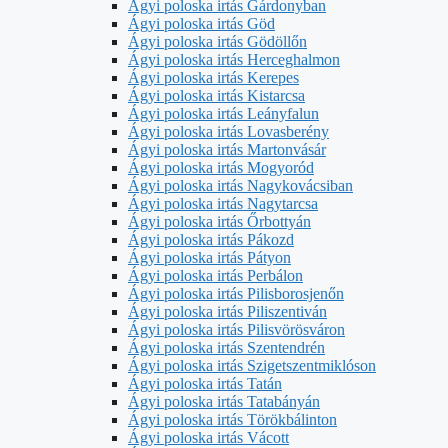
Ágyi poloska irtás Gárdonyban
Ágyi poloska irtás Göd
Ágyi poloska irtás Gödöllőn
Ágyi poloska irtás Herceghalmon
Ágyi poloska irtás Kerepes
Ágyi poloska irtás Kistarcsa
Ágyi poloska irtás Leányfalun
Ágyi poloska irtás Lovasberény
Ágyi poloska irtás Martonvásár
Ágyi poloska irtás Mogyoród
Ágyi poloska irtás Nagykovácsiban
Ágyi poloska irtás Nagytarcsa
Ágyi poloska irtás Őrbottyán
Ágyi poloska irtás Pákozd
Ágyi poloska irtás Pátyon
Ágyi poloska irtás Perbálon
Ágyi poloska irtás Pilisborosjenőn
Ágyi poloska irtás Piliszentiván
Ágyi poloska irtás Pilisvörösváron
Ágyi poloska irtás Szentendrén
Ágyi poloska irtás Szigetszentmiklóson
Ágyi poloska irtás Tatán
Ágyi poloska irtás Tatabányán
Ágyi poloska irtás Törökbálinton
Ágyi poloska irtás Vácott