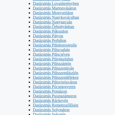
Darázsirtás Lovasberényben
Darázsirtás Martonvásáron
Darázsirtás Mogyoródon
Darázsirtás Nagykovácsiban
Darázsirtás Nagytarcsán
Darázsirtás Őrbottyánban
Darázsirtás Pákozdon
Darázsirtás Pátyon
Darázsirtás Perbálon
Darázsirtás Pilisborosjenőn
Darázsirtás Piliscsabán
Darázsirtás Piliscséven
Darázsirtás Pilisjászfalun
Darázsirtás Pilisszántón
Darázsirtás Pilisszentiván
Darázsirtás Pilisszentlászlón
Darázsirtás Pilisszentléleken
Darázsirtás Pilisvörösváron
Darázsirtás Pócsmegyeren
Darázsirtás Pomázon
Darázsirtás Pusztazámoron
Darázsirtás Ráckevén
Darázsirtás Remeteszőlősön
Darázsirtás Solymáron
Darázsirtás Sukorón