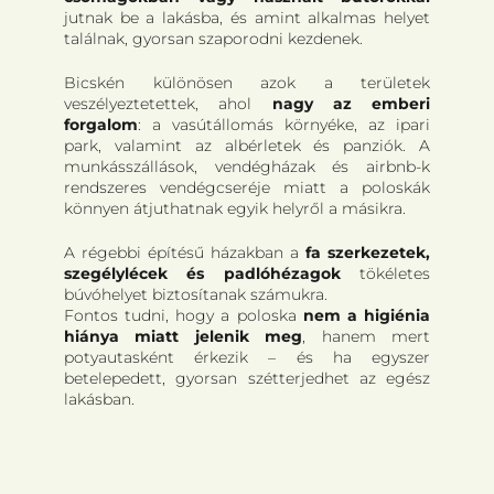
jutnak be a lakásba, és amint alkalmas helyet
találnak, gyorsan szaporodni kezdenek.
Bicskén különösen azok a területek
veszélyeztetettek, ahol
nagy az emberi
forgalom
: a vasútállomás környéke, az ipari
park, valamint az albérletek és panziók. A
munkásszállások, vendégházak és airbnb-k
rendszeres vendégcseréje miatt a poloskák
könnyen átjuthatnak egyik helyről a másikra.
A régebbi építésű házakban a
fa szerkezetek,
szegélylécek és padlóhézagok
tökéletes
búvóhelyet biztosítanak számukra.
Fontos tudni, hogy a poloska
nem a higiénia
hiánya miatt jelenik meg
, hanem mert
potyautasként érkezik – és ha egyszer
betelepedett, gyorsan szétterjedhet az egész
lakásban.