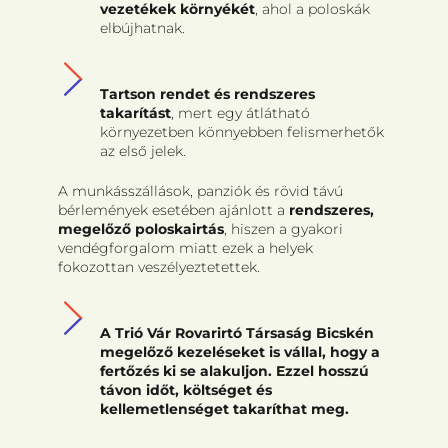
vezetékek környékét
, ahol a poloskák
elbújhatnak.
Tartson rendet és rendszeres
takarítást
, mert egy átlátható
környezetben könnyebben felismerhetők
az első jelek.
A munkásszállások, panziók és rövid távú
bérlemények esetében ajánlott a
rendszeres,
megelőző poloskairtás
, hiszen a gyakori
vendégforgalom miatt ezek a helyek
fokozottan veszélyeztetettek.
A Trió Vár Rovarirtó Társaság Bicskén
megelőző kezeléseket is vállal, hogy a
fertőzés ki se alakuljon. Ezzel hosszú
távon időt, költséget és
kellemetlenséget takaríthat meg.