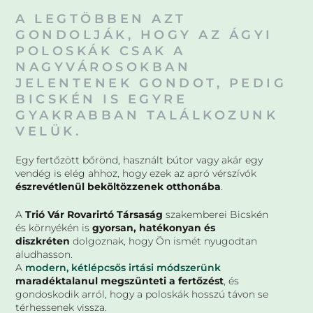
A LEGTÖBBEN AZT
GONDOLJÁK, HOGY AZ ÁGYI
POLOSKÁK CSAK A
NAGYVÁROSOKBAN
JELENTENEK GONDOT, PEDIG
BICSKÉN IS EGYRE
GYAKRABBAN TALÁLKOZUNK
VELÜK.
Egy fertőzött bőrönd, használt bútor vagy akár egy
vendég is elég ahhoz, hogy ezek az apró vérszívók
észrevétlenül beköltözzenek otthonába
.
A
Trió Vár Rovarirtó Társaság
szakemberei Bicskén
és környékén is
gyorsan, hatékonyan és
diszkréten
dolgoznak, hogy Ön ismét nyugodtan
aludhasson.
A
modern, kétlépcsős irtási módszerünk
maradéktalanul megszünteti a fertőzést
, és
gondoskodik arról, hogy a poloskák hosszú távon se
térhessenek vissza.