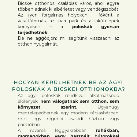
Bicske otthonos, családias város, ahol egyre
többen adnak ki albérletet vagy vendégszobát.
Az ilyen forgalmas helyeken – főként a
vasútállomás, az ipari park és a lakótelepek
környékén – a
poloskák gyorsan
terjedhetnek
.
De ne aggódjon: mi segítünk visszaadni az
otthon nyugalmát.
HOGYAN KERÜLHETNEK BE AZ ÁGYI
POLOSKÁK A BICSKEI OTTHONOKBA?
Az ágyi poloskák rendkívül alkalmazkodó
élőlények:
nem válogatnak sem otthon, sem
környezet szerint
. Ugyanúgy
megtelepedhetnek egy modern társasházban,
mint egy régebbi családi házban vagy
panzióban.
A rovarok leggyakrabban
ruhákban,
csomagokban vagy használt bútorokkal