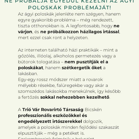
NE PRÓBÁLJA EGYEDÜL KEZELNI AZ ÁGYI
POLOSKÁK PROBLÉMÁJÁT!
Az ágyi poloskák jelenléte nem szégyen, hanem
egyre gyakoribb probléma – még rendezett,
tiszta otthonokban is. A legfontosabb, hogy
ne
várjon
, és
ne próbálkozzon házilagos irtással
,
mert ezzel csak ront a helyzeten.
Az interneten található házi praktikák – mint a
gőzölés, illóolaj, alkoholos permetezés vagy a
bútorok tologatása –
nem pusztítják el a
poloskákat
, hanem
szétkergetik őket
a
lakásban.
Egy-egy rossz módszer miatt a rovarok
mélyebb résekbe, falüregekbe vagy akár a
szomszédos lakásokba menekülnek, így később
a fertőzés
sokkal nehezebben kezelhető
.
A
Trió Vár Rovarirtó Társaság
Bicskén
professzionális eszközökkel és
engedélyezett irtószerekkel
dolgozik,
amelyek a poloskák minden fejlődési szakaszát
elpusztítják – még a petéket is.