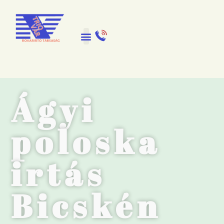
Ágyi
poloska
irtás
Bicskén