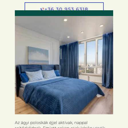
+36 30 953 6318
HOGYAN ISMERHETI FEL AZ ÁGYI
POLOSKÁK JELENLÉTÉT BICSKÉN?
Az ágyi poloskák éjjel aktívak, nappal