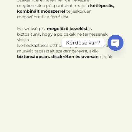
Szakembereink felmérik a helyszínt,
megkeresik a gócpontokat, majd a
kétlépcsős,
kombinált módszerrel
teljeskörűen
megszüntetik a fertőzést.
Ha szükséges,
megelőző kezelést
is
biztosítunk, hogy a poloskák ne térhessenek
vissza.
Kérdése van?
Ne kockáztassa otthona nyugalmát – bízza a
munkát tapasztalt szakemberekre, akik
Open
biztonságosan, diszkréten és gyorsan
oldják
chaty
meg a problémát.
Trió Vár Rovarirtó Társaság Bicskén:
garantált, szakszerű megoldás az ágyi
poloskák ellen.
MEGNÉZEM AZ ÁRAKAT