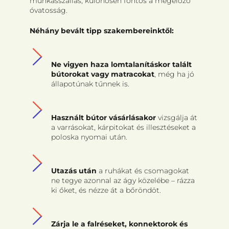
munkásszállás, különösen fontos a megelőző
óvatosság.
Néhány bevált tipp szakembereinktől:
Ne vigyen haza lomtalanításkor talált
bútorokat vagy matracokat
, még ha jó
állapotúnak tűnnek is.
Használt bútor vásárlásakor
vizsgálja át
a varrásokat, kárpitokat és illesztéseket a
poloska nyomai után.
Utazás után
a ruhákat és csomagokat
ne tegye azonnal az ágy közelébe – rázza
ki őket, és nézze át a bőröndöt.
Zárja le a falréseket, konnektorok és