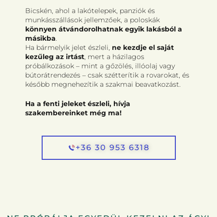
Bicskén, ahol a lakótelepek, panziók és
munkásszállások jellemzőek, a poloskák
könnyen átvándorolhatnak egyik lakásból a
másikba
.
Ha bármelyik jelet észleli,
ne kezdje el saját
kezűleg az irtást
, mert a házilagos
próbálkozások – mint a gőzölés, illóolaj vagy
bútorátrendezés – csak szétterítik a rovarokat, és
később megnehezítik a szakmai beavatkozást.
Ha a fenti jeleket észleli, hívja
szakembereinket még ma!
+36 30 953 6318