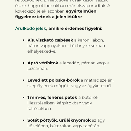
rejtőzködnek. Emiatt sokan csak későn veszik
észre, hogy otthonukban már elszaporodtak. A
következő jelek azonban
egyértelműen
figyelmeztetnek a jelenlétükre
:
Árulkodó jelek
, amikre érdemes figyelni:
Kis, viszkető csípések
a karon, lábon,
háton vagy nyakon – többnyire sorban
elhelyezkedve.
Apró vérfoltok
a lepedőn, párnán vagy a
pizsamán.
Levedlett poloska-bőrök
a matrac szélén,
szegélylécek mögött vagy az ágykeretnél.
1 mm-es, fehéres peték
a bútorok
illesztéseiben, kárpitokban vagy
falrésekben.
Sötét pöttyök, ürüléknyomok
az ágy
közelében, bútorokon vagy tapétán.