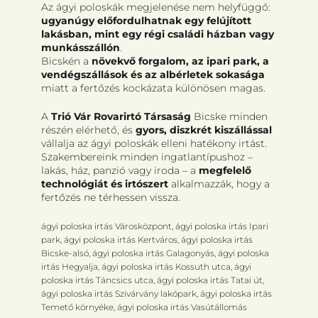
Az ágyi poloskák megjelenése nem helyfüggő:
ugyanúgy előfordulhatnak egy felújított
lakásban, mint egy régi családi házban vagy
munkásszállón
.
Bicskén a
növekvő forgalom, az ipari park, a
vendégszállások és az albérletek sokasága
miatt a fertőzés kockázata különösen magas.
A
Trió Vár Rovarirtó Társaság
Bicske minden
részén elérhető, és
gyors, diszkrét kiszállással
vállalja az ágyi poloskák elleni hatékony irtást.
Szakembereink minden ingatlantípushoz –
lakás, ház, panzió vagy iroda – a
megfelelő
technológiát és irtószert
alkalmazzák, hogy a
fertőzés ne térhessen vissza.
ágyi poloska irtás Városközpont, ágyi poloska irtás Ipari
park, ágyi poloska irtás Kertváros, ágyi poloska irtás
Bicske-alsó, ágyi poloska irtás Galagonyás, ágyi poloska
irtás Hegyalja, ágyi poloska irtás Kossuth utca, ágyi
poloska irtás Táncsics utca, ágyi poloska irtás Tatai út,
ágyi poloska irtás Szivárvány lakópark, ágyi poloska irtás
Temető környéke, ágyi poloska irtás Vasútállomás