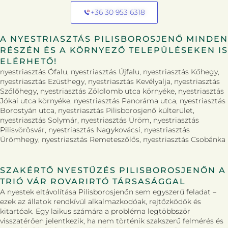
+36 30 953 6318
A NYESTRIASZTÁS PILISBOROSJENŐ MINDEN
RÉSZÉN ÉS A KÖRNYEZŐ TELEPÜLÉSEKEN IS
ELÉRHETŐ!
nyestriasztás Ófalu, nyestriasztás Újfalu, nyestriasztás Kőhegy,
nyestriasztás Ezüsthegy, nyestriasztás Kevélyalja, nyestriasztás
Szőlőhegy, nyestriasztás Zöldlomb utca környéke, nyestriasztás
Jókai utca környéke, nyestriasztás Panoráma utca, nyestriasztás
Borostyán utca, nyestriasztás Pilisborosjenő külterület,
nyestriasztás Solymár, nyestriasztás Üröm, nyestriasztás
Pilisvörösvár, nyestriasztás Nagykovácsi, nyestriasztás
Ürömhegy, nyestriasztás Remeteszőlős, nyestriasztás Csobánka
SZAKÉRTŐ NYESTŰZÉS PILISBOROSJENŐN A
TRIÓ VÁR ROVARIRTÓ TÁRSASÁGGAL
A nyestek eltávolítása Pilisborosjenőn sem egyszerű feladat –
ezek az állatok rendkívül alkalmazkodóak, rejtőzködők és
kitartóak. Egy laikus számára a probléma legtöbbször
visszatérően jelentkezik, ha nem történik szakszerű felmérés és