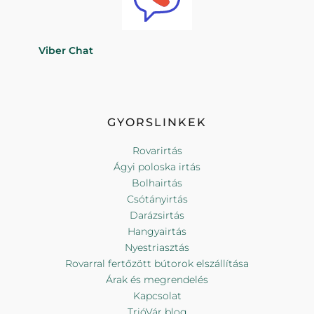
Viber Chat
GYORSLINKEK
Rovarirtás
Ágyi poloska irtás
Bolhairtás
Csótányirtás
Darázsirtás
Hangyairtás
Nyestriasztás
Rovarral fertőzött bútorok elszállítása
Árak és megrendelés
Kapcsolat
TrióVár blog