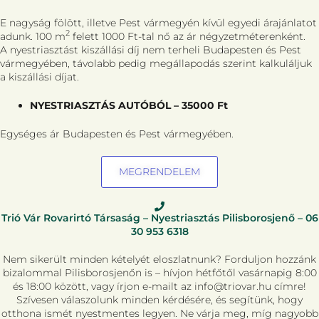
E nagyság fölött, illetve Pest vármegyén kívül egyedi árajánlatot
2
adunk. 100 m
felett 1000 Ft-tal nő az ár négyzetméterenként.
A nyestriasztást kiszállási díj nem terheli Budapesten és Pest
vármegyében, távolabb pedig megállapodás szerint kalkuláljuk
a kiszállási díjat.
NYESTRIASZTÁS AUTÓBÓL – 35000 Ft
Egységes ár Budapesten és Pest vármegyében.
MEGRENDELEM
Trió Vár Rovarirtó Társaság – Nyestriasztás Pilisborosjenő –
06
30 953 6318
Nem sikerült minden kételyét eloszlatnunk? Forduljon hozzánk
bizalommal Pilisborosjenőn is – hívjon hétfőtől vasárnapig 8:00
és 18:00 között, vagy írjon e-mailt az info@triovar.hu címre!
Szívesen válaszolunk minden kérdésére, és segítünk, hogy
otthona ismét nyestmentes legyen. Ne várja meg, míg nagyobb