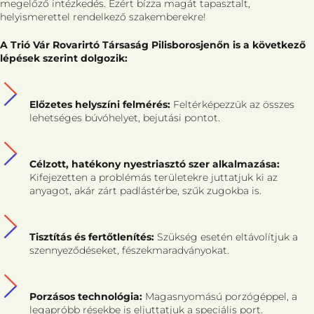
megelőző intézkedés. Ezért bízza magát tapasztalt,
helyismerettel rendelkező szakemberekre!
A Trió Vár Rovarirtó Társaság Pilisborosjenőn is a következő
lépések szerint dolgozik:
Előzetes helyszíni felmérés:
Feltérképezzük az összes
lehetséges búvóhelyet, bejutási pontot.
Célzott, hatékony nyestriasztó szer alkalmazása:
Kifejezetten a problémás területekre juttatjuk ki az
anyagot, akár zárt padlástérbe, szűk zugokba is.
Tisztítás és fertőtlenítés:
Szükség esetén eltávolítjuk a
szennyeződéseket, fészekmaradványokat.
Porzásos technológia:
Magasnyomású porzógéppel, a
legapróbb résekbe is eljuttatjuk a speciális port.