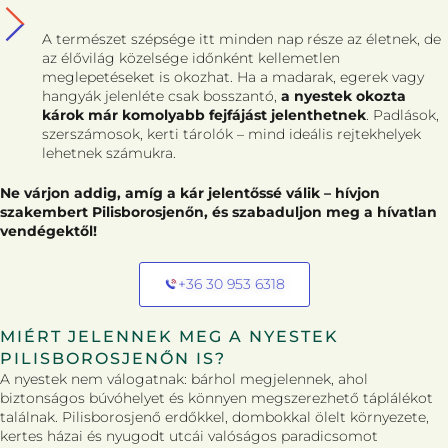
A természet szépsége itt minden nap része az életnek, de
az élővilág közelsége időnként kellemetlen
meglepetéseket is okozhat. Ha a madarak, egerek vagy
hangyák jelenléte csak bosszantó,
a nyestek okozta
károk már komolyabb fejfájást jelenthetnek
. Padlások,
szerszámosok, kerti tárolók – mind ideális rejtekhelyek
lehetnek számukra.
Ne várjon addig, amíg a kár jelentőssé válik – hívjon
szakembert Pilisborosjenőn, és szabaduljon meg a hívatlan
vendégektől!
+36 30 953 6318
MIÉRT JELENNEK MEG A NYESTEK
PILISBOROSJENŐN IS?
A nyestek nem válogatnak: bárhol megjelennek, ahol
biztonságos búvóhelyet és könnyen megszerezhető táplálékot
találnak. Pilisborosjenő erdőkkel, dombokkal ölelt környezete,
kertes házai és nyugodt utcái valóságos paradicsomot