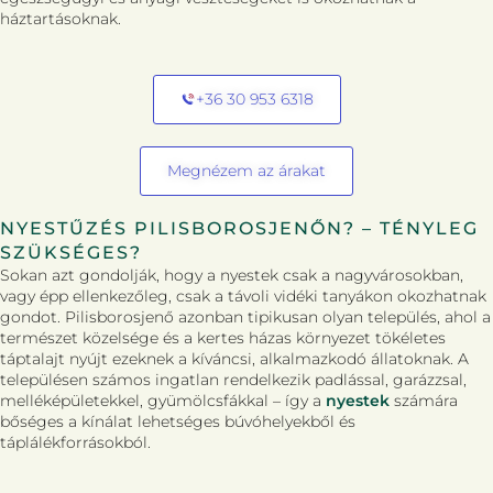
háztartásoknak.
+36 30 953 6318
Megnézem az árakat
NYESTŰZÉS PILISBOROSJENŐN? – TÉNYLEG
SZÜKSÉGES?
Sokan azt gondolják, hogy a nyestek csak a nagyvárosokban,
vagy épp ellenkezőleg, csak a távoli vidéki tanyákon okozhatnak
gondot. Pilisborosjenő azonban tipikusan olyan település, ahol a
természet közelsége és a kertes házas környezet tökéletes
táptalajt nyújt ezeknek a kíváncsi, alkalmazkodó állatoknak. A
településen számos ingatlan rendelkezik padlással, garázzsal,
melléképületekkel, gyümölcsfákkal – így a
nyestek
számára
bőséges a kínálat lehetséges búvóhelyekből és
táplálékforrásokból.