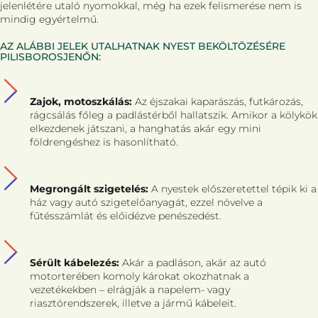
jelenlétére utaló nyomokkal, még ha ezek felismerése nem is
mindig egyértelmű.
AZ ALÁBBI JELEK UTALHATNAK NYEST BEKÖLTÖZÉSÉRE
PILISBOROSJENŐN:
Zajok, motoszkálás:
Az éjszakai kaparászás, futkározás,
rágcsálás főleg a padlástérből hallatszik. Amikor a kölykök
elkezdenek játszani, a hanghatás akár egy mini
földrengéshez is hasonlítható.
Megrongált szigetelés:
A nyestek előszeretettel tépik ki a
ház vagy autó szigetelőanyagát, ezzel növelve a
fűtésszámlát és előidézve penészedést.
Sérült kábelezés:
Akár a padláson, akár az autó
motorterében komoly károkat okozhatnak a
vezetékekben – elrágják a napelem- vagy
riasztórendszerek, illetve a jármű kábeleit.