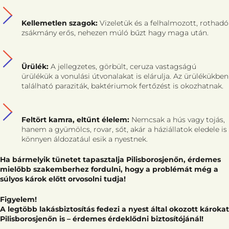
Kellemetlen szagok:
Vizeletük és a felhalmozott, rothadó
zsákmány erős, nehezen múló bűzt hagy maga után.
Ürülék:
A jellegzetes, görbült, ceruza vastagságú
ürülékük a vonulási útvonalakat is elárulja. Az ürülékükben
található paraziták, baktériumok fertőzést is okozhatnak.
Feltört kamra, eltűnt élelem:
Nemcsak a hús vagy tojás,
hanem a gyümölcs, rovar, sőt, akár a háziállatok eledele is
könnyen áldozatául esik a nyestnek.
Ha bármelyik tünetet tapasztalja Pilisborosjenőn, érdemes
mielőbb szakemberhez fordulni, hogy a problémát még a
súlyos károk előtt orvosolni tudja!
Figyelem!
A legtöbb lakásbiztosítás fedezi a nyest által okozott károkat
Pilisborosjenőn is – érdemes érdeklődni biztosítójánál!