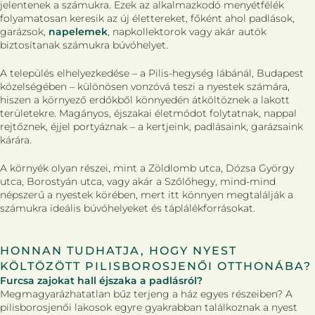
jelentenek a számukra. Ezek az alkalmazkodó menyétfélék
folyamatosan keresik az új élettereket, főként ahol padlások,
garázsok,
napelemek
, napkollektorok vagy akár autók
biztosítanak számukra búvóhelyet.
A település elhelyezkedése – a Pilis-hegység lábánál, Budapest
közelségében – különösen vonzóvá teszi a nyestek számára,
hiszen a környező erdőkből könnyedén átköltöznek a lakott
területekre. Magányos, éjszakai életmódot folytatnak, nappal
rejtőznek, éjjel portyáznak – a kertjeink, padlásaink, garázsaink
kárára.
A környék olyan részei, mint a Zöldlomb utca, Dózsa György
utca, Borostyán utca, vagy akár a Szőlőhegy, mind-mind
népszerű a nyestek körében, mert itt könnyen megtalálják a
számukra ideális búvóhelyeket és táplálékforrásokat.
HONNAN TUDHATJA, HOGY NYEST
KÖLTÖZÖTT PILISBOROSJENŐI OTTHONÁBA?
Furcsa zajokat hall éjszaka a padlásról?
Megmagyarázhatatlan bűz terjeng a ház egyes részeiben? A
pilisborosjenői lakosok egyre gyakrabban találkoznak a nyest