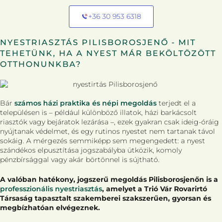
+36 30 953 6318
NYESTRIASZTÁS PILISBOROSJENŐ - MIT
TEHETÜNK, HA A NYEST MÁR BEKÖLTÖZÖTT
OTTHONUNKBA?
Bár
számos házi praktika és népi megoldás
terjedt el a
településen is – például különböző illatok, házi barkácsolt
riasztók vagy bejáratok lezárása –, ezek gyakran csak ideig-óráig
nyújtanak védelmet, és egy rutinos nyestet nem tartanak távol
sokáig. A mérgezés semmiképp sem megengedett: a nyest
szándékos elpusztítása jogszabályba ütközik, komoly
pénzbírsággal vagy akár börtönnel is sújtható.
A valóban hatékony, jogszerű megoldás Pilisborosjenőn is a
professzionális nyestriasztás
, amelyet a Trió Vár Rovarirtó
Társaság tapasztalt szakemberei szakszerűen, gyorsan és
megbízhatóan elvégeznek.