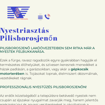
Nyestriasztás
Pilisborosjenőn
PILISBOROSJENŐ LAKÓÖVEZETEIBEN SEM RITKA MÁR A
NYESTEK FELBUKKANÁSA.
Ezek a fürge, ravasz ragadozók egyre gyakrabban hagyják el
természetes élőhelyüket, és szívesen keresnek menedéket a
házak padlásán, a garázsokban, vagy akár a
gépkocsik
motorterében
is. Tojásokat lopnak, élelmiszert dézsmálnak,
vezetékeket rágnak.
PROFESSZIONÁLIS NYESTŰZÉS PILISBOROSJENŐN!
Az erdők közelségéből a településre betévedő nyestek nem
csupán az éjszakai nyugalmat zavarják meg, hanem jelentős
egészségügyi és anyagi veszteségeket is okozhatnak a