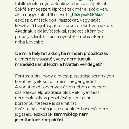
találkoznak a nyestek okozta bosszúságokkal.
Sokféle módszert kipróbáltak már a lakók: van,
aki a nagyszülőktől ellesett „
házi praktikákra
”
esküszik, mások bolti riasztókat, vagy saját
készítésű bejutásgátló szerkezeteket vetnek be.
Akadnak, akik javításokkal, réseket eltömítve
próbálják kint tartani a nyestet – néha sikerrel,
néha kevésbé.
De mi a helyzet akkor, ha minden próbálkozás
ellenére is visszatér, vagy nem tudjuk
maradéktalanul kiűzni a hívatlan vendéget?
Fontos tudni, hogy a nyest pusztítása semmilyen
körülmények között nem megengedett!
A vonatkozó törvények értelmében a nyestek
szándékos elpusztítása tilos – aki ilyet tesz,
nemcsak súlyos pénzbírságra, de akár
börtönbüntetésre is számíthat.
Ezért a házi mérgek, csapdák és hasonló, nem
jogszerű eszközök
semmiképp nem
jelenthetnek megoldást
!