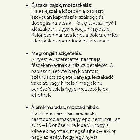
Éjszakai zajok, motoszkálás:
Ha az éjszaka közepén a padlásról
szokatlan kaparászás, szaladgálás,
dobogás hallatszik – főleg tavaszi, nyári
időszakban –, gyanakodjunk nyestre.
Különösen hangos lehet a dolog, amikor
a kölykök cseperednek és játszanak.
Megrongált szigetelés:
A nyest előszeretettel használja
fészekanyagnak a ház szigetelését. A
padláson, tetőtérben kibontott,
széthúzott szigetelőanyag, leszakadó
vakolat, vagy hirtelen megjelenő
penészfoltok is figyelmeztető jelek
lehetnek.
Áramkimaradás, műszaki hibák:
Ha hirtelen áramkimaradások,
riasztóproblémák vagy épp nem indul az
autó – különösen, ha kiderül, hogy a
kábelek rágottak, megsérültek –, akkor
nagy az esély, hogy egy nyest