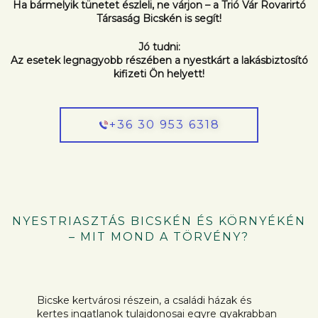
Ha bármelyik tünetet észleli, ne várjon – a Trió Vár Rovarirtó
Társaság Bicskén is segít!
Jó tudni:
Az esetek legnagyobb részében a nyestkárt a lakásbiztosító
kifizeti Ön helyett!
+36 30 953 6318
NYESTRIASZTÁS BICSKÉN ÉS KÖRNYÉKÉN
– MIT MOND A TÖRVÉNY?
Bicske kertvárosi részein, a családi házak és
kertes ingatlanok tulajdonosai egyre gyakrabban