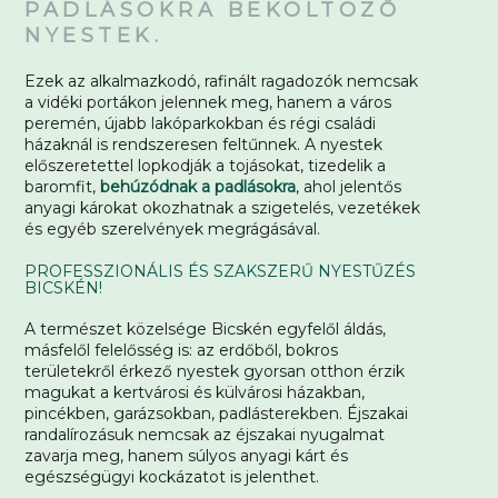
PADLÁSOKRA BEKÖLTÖZŐ
NYESTEK.
Ezek az alkalmazkodó, rafinált ragadozók nemcsak
a vidéki portákon jelennek meg, hanem a város
peremén, újabb lakóparkokban és régi családi
házaknál is rendszeresen feltűnnek. A nyestek
előszeretettel lopkodják a tojásokat, tizedelik a
baromfit,
behúzódnak a padlásokra
, ahol jelentős
anyagi károkat okozhatnak a szigetelés, vezetékek
és egyéb szerelvények megrágásával.
PROFESSZIONÁLIS ÉS SZAKSZERŰ NYESTŰZÉS
BICSKÉN!
A természet közelsége Bicskén egyfelől áldás,
másfelől felelősség is: az erdőből, bokros
területekről érkező nyestek gyorsan otthon érzik
magukat a kertvárosi és külvárosi házakban,
pincékben, garázsokban, padlásterekben. Éjszakai
randalírozásuk nemcsak az éjszakai nyugalmat
zavarja meg, hanem súlyos anyagi kárt és
egészségügyi kockázatot is jelenthet.