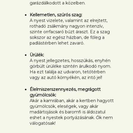
garázdálkodott a közelben.
Kellemetlen, szúrós szag:
A nyest vizelete, valamint az elrejtett,
rothadó zsákmány nagyon intenzív,
szinte orrfacsaró bűzt áraszt. Ez a szag
sokszor az egész házban, de főleg a
padlástérben lehet zavaró.
Ürülék:
A nyest jellegzetes, hosszúkás, enyhén
görbült ürüléke szintén árulkodó nyom.
Ha ezt találja az udvaron, tetőtérben
vagy az autó környékén, az intő jel!
Élelmiszerszennyezés, megrágott
gyümölcsök:
Akár a kamrában, akár a kertben hagyott
gyümölcsök, eleségek, vagy akár
madártojások és baromfi is áldozatul
eshet a nyestek portyázásának. Ők nem
válogatósak!