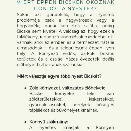
MIÉRT ÉPPEN BICSKÉN OKOZNAK
GONDOT A NYESTEK?
Sokan azt gondolnák, hogy a nyestek
problémája csak a nagyvárosok vagy a
hegyvidéki, budai kerületek sajátja, pedig
Bicske sem kivétel! A valóság az, hogy ezek a
találékony, ragadozó kisemlősök mindenhol ott
vannak, ahol az ember és a természet határai
elmosódnak – és a településünk éppen ilyen
hely. A környező erdők, parkok, bokros
területek és a családi házas övezetek ideális
élőhelyet biztosítanak számukra.
Miért választja egyre több nyest Bicskét?
Zöld környezet, változatos élőhelyek:
Bicske környéke tele van
zöldterületekkel, kiskertekkel,
gyümölcsösökkel, amelyek bőséges
táplálékot és búvóhelyet kínálnak.
Könnyű zsákmány:
A nyestek imádják a könnyen