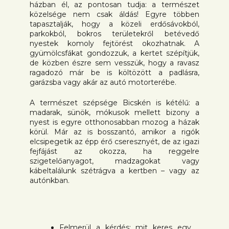
házban él, az pontosan tudja: a természet
közelsége nem csak áldás! Egyre többen
tapasztalják, hogy a közeli erdősávokból,
parkokból, bokros területekről betévedő
nyestek komoly fejtörést okozhatnak. A
gyümölcsfákat gondozzuk, a kertet szépítjük,
de közben észre sem vesszük, hogy a ravasz
ragadozó már be is költözött a padlásra,
garázsba vagy akár az autó motorterébe.
A természet szépsége Bicskén is kétélű: a
madarak, sünök, mókusok mellett bizony a
nyest is egyre otthonosabban mozog a házak
körül. Már az is bosszantó, amikor a rigók
elcsipegetik az épp érő cseresznyét, de az igazi
fejfájást az okozza, ha reggelre
szigetelőanyagot, madzagokat vagy
kábeltalálunk szétrágva a kertben – vagy az
autónkban.
Felmerül a kérdés: mit keres egy