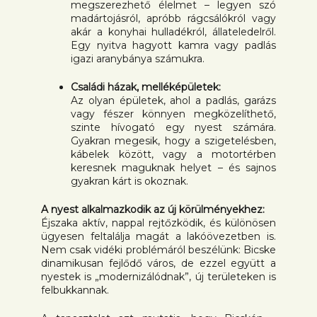
megszerezhető élelmet – legyen szó
madártojásról, apróbb rágcsálókról vagy
akár a konyhai hulladékról, állateledelről.
Egy nyitva hagyott kamra vagy padlás
igazi aranybánya számukra.
Családi házak, melléképületek:
Az olyan épületek, ahol a padlás, garázs
vagy fészer könnyen megközelíthető,
szinte hívogató egy nyest számára.
Gyakran megesik, hogy a szigetelésben,
kábelek között, vagy a motortérben
keresnek maguknak helyet – és sajnos
gyakran kárt is okoznak.
A nyest alkalmazkodik az új körülményekhez:
Éjszaka aktív, nappal rejtőzködik, és különösen
ügyesen feltalálja magát a lakóövezetben is.
Nem csak vidéki problémáról beszélünk: Bicske
dinamikusan fejlődő város, de ezzel együtt a
nyestek is „modernizálódnak”, új területeken is
felbukkannak.