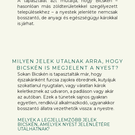
A tapasztalat azt mutatja, hogy Bicskén –
hasonlóan más zöldterületekkel szegélyezett
településekhez – a nyestek jelenléte nemcsak
bosszantó, de anyagi és egészségügyi károkkal
is járhat.
MILYEN JELEK UTALNAK ARRA, HOGY
BICSKÉN IS MEGJELENT A NYEST?
Sokan Bicskén is tapasztalták már, hogy
éjszakánként furcsa zajokra ébrednek, kutyájuk
szokatlanul nyugtalan, vagy váratlan károk
keletkeznek az udvaron, a padláson vagy akár
az autóban. Ezek a tünetek sajnos gyakran
egyetlen, rendkívül alkalmazkodó, ugyanakkor
bosszantó állatra vezethetők vissza: a nyestre.
MELYEK A LEGJELLEMZŐBB JELEK
BICSKÉN, AMELYEK NYEST JELENLÉTÉRE
UTALHATNAK?