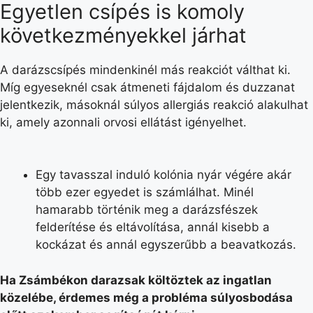
Egyetlen csípés is komoly
következményekkel járhat
A darázscsípés mindenkinél más reakciót válthat ki.
Míg egyeseknél csak átmeneti fájdalom és duzzanat
jelentkezik, másoknál súlyos allergiás reakció alakulhat
ki, amely azonnali orvosi ellátást igényelhet.
Egy tavasszal induló kolónia nyár végére akár
több ezer egyedet is számlálhat. Minél
hamarabb történik meg a darázsfészek
felderítése és eltávolítása, annál kisebb a
kockázat és annál egyszerűbb a beavatkozás.
Ha Zsámbékon darazsak költöztek az ingatlan
közelébe, érdemes még a probléma súlyosbodása