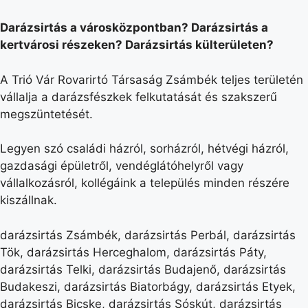
Darázsirtás a városközpontban? Darázsirtás a
kertvárosi részeken? Darázsirtás külterületen?
A Trió Vár Rovarirtó Társaság Zsámbék teljes területén
vállalja a darázsfészkek felkutatását és szakszerű
megszüntetését.
Legyen szó családi házról, sorházról, hétvégi házról,
gazdasági épületről, vendéglátóhelyről vagy
vállalkozásról, kollégáink a település minden részére
kiszállnak.
darázsirtás Zsámbék, darázsirtás Perbál, darázsirtás
Tök, darázsirtás Herceghalom, darázsirtás Páty,
darázsirtás Telki, darázsirtás Budajenő, darázsirtás
Budakeszi, darázsirtás Biatorbágy, darázsirtás Etyek,
darázsirtás Bicske, darázsirtás Sóskút, darázsirtás