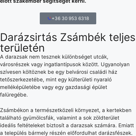
előtt szakember segítségét kérni.
+36 30 953 6318
Darázsirtás Zsámbék teljes
területén
A darazsak nem tesznek különbséget utcák,
városrészek vagy ingatlantípusok között. Ugyanolyan
szívesen költöznek be egy belvárosi családi ház
tetőszerkezetébe, mint egy külterületi nyaraló
melléképületébe vagy egy gazdasági épület
falüregébe.
Zsámbékon a természetközeli környezet, a kertekben
található gyümölcsfák, valamint a sok zöldterület
ideális feltételeket biztosít a darazsak számára. Emiatt
a település bármely részén előfordulhat darázsfészek.