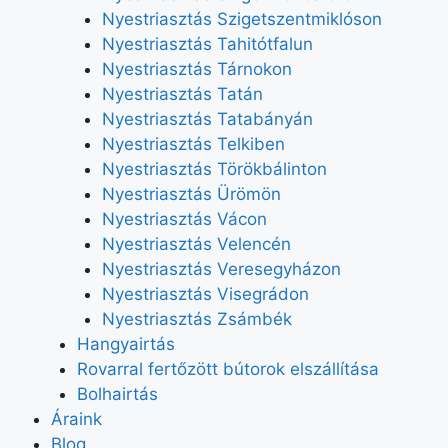
Nyestriasztás Szigetszentmiklóson
Nyestriasztás Tahitótfalun
Nyestriasztás Tárnokon
Nyestriasztás Tatán
Nyestriasztás Tatabányán
Nyestriasztás Telkiben
Nyestriasztás Törökbálinton
Nyestriasztás Ürömön
Nyestriasztás Vácon
Nyestriasztás Velencén
Nyestriasztás Veresegyházon
Nyestriasztás Visegrádon
Nyestriasztás Zsámbék
Hangyairtás
Rovarral fertőzött bútorok elszállítása
Bolhairtás
Áraink
Blog