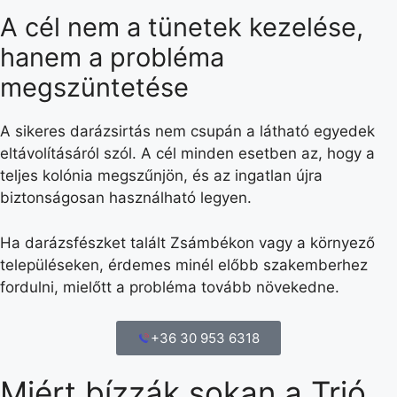
A cél nem a tünetek kezelése,
hanem a probléma
megszüntetése
A sikeres darázsirtás nem csupán a látható egyedek
eltávolításáról szól. A cél minden esetben az, hogy a
teljes kolónia megszűnjön, és az ingatlan újra
biztonságosan használható legyen.
Ha darázsfészket talált Zsámbékon vagy a környező
településeken, érdemes minél előbb szakemberhez
fordulni, mielőtt a probléma tovább növekedne.
+36 30 953 6318
Miért bízzák sokan a Trió