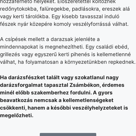
hozzáférhető helyeket. Előszeretettel költöznek
redőnytokokba, falüregekbe, padlásokra, ereszek alá
vagy kerti tárolókba. Egy kisebb tavasszal induló
fészek nyár közepére komoly veszélyforrássá válhat.
A csípések mellett a darazsak jelenléte a
mindennapokat is megnehezítheti. Egy családi ebéd,
grillezés vagy egyszerű kerti pihenés is kellemetlenné
válhat, ha folyamatosan a környezetünkben repkednek.
Ha darázsfészket talált vagy szokatlanul nagy
darázsforgalmat tapasztal Zsámbékon, érdemes
minél előbb szakemberhez fordulni. A gyors
beavatkozás nemcsak a kellemetlenségeket
csökkenti, hanem a későbbi veszélyhelyzeteket is
megelőzheti.