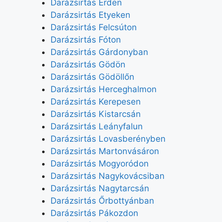
Darázsirtás Érden
Darázsirtás Etyeken
Darázsirtás Felcsúton
Darázsirtás Fóton
Darázsirtás Gárdonyban
Darázsirtás Gödön
Darázsirtás Gödöllőn
Darázsirtás Herceghalmon
Darázsirtás Kerepesen
Darázsirtás Kistarcsán
Darázsirtás Leányfalun
Darázsirtás Lovasberényben
Darázsirtás Martonvásáron
Darázsirtás Mogyoródon
Darázsirtás Nagykovácsiban
Darázsirtás Nagytarcsán
Darázsirtás Őrbottyánban
Darázsirtás Pákozdon