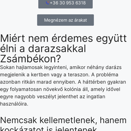
+36 30 953 6318
Megnézem az árakat
Miért nem érdemes együtt
élni a darazsakkal
Zsámbékon?
Sokan hajlamosak legyinteni, amikor néhány darázs
megjelenik a kertben vagy a teraszon. A probléma
azonban ritkán marad ennyiben. A háttérben gyakran
egy folyamatosan növekvő kolónia áll, amely idővel
egyre nagyobb veszélyt jelenthet az ingatlan
használóira.
Nemcsak kellemetlenek, hanem
kockázatot is jelentenek