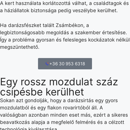
A kert használata korlátozottá válhat, a családtagok és
a háziállatok biztonsága pedig veszélybe kerülhet.
Ha darázsfészket talált Zsámbékon, a
legbiztonságosabb megoldás a szakember értesítése.
Így a probléma gyorsan és felesleges kockázatok nélkül
megszüntethető.
+36 30 953 6318
Egy rossz mozdulat száz
csípésbe kerülhet
Sokan azt gondolják, hogy a darázsirtás egy gyors
mozdulatból és egy flakon rovarirtóból áll. A
valóságban azonban minden eset más, ezért a sikeres
beavatkozás alapja a megfelelő felmérés és a célzott
technológia kiválasztása.