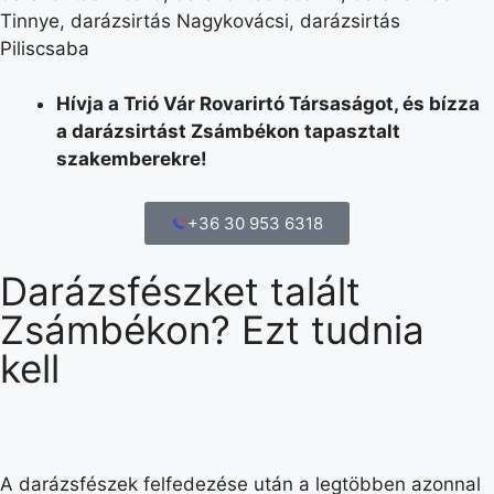
Tinnye, darázsirtás Nagykovácsi, darázsirtás
Piliscsaba
Hívja a Trió Vár Rovarirtó Társaságot, és bízza
a darázsirtást Zsámbékon tapasztalt
szakemberekre!
+36 30 953 6318
Darázsfészket talált
Zsámbékon? Ezt tudnia
kell
A darázsfészek felfedezése után a legtöbben azonnal