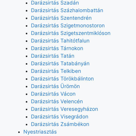
Darázsirtás Szadán
Darázsirtás Százhalombattán
Darázsirtás Szentendrén
Darázsirtás Szigetmonostoron
Darázsirtás Szigetszentmiklóson
Darázsirtás Tahitótfalun
Darázsirtás Tárnokon
Darázsirtás Tatán
Darázsirtás Tatabányán
Darázsirtás Telkiben
Darázsirtás Törökbálinton
Darázsirtás Ürömön
Darázsirtás Vácon
Darázsirtás Velencén
Darázsirtás Veresegyházon
Darázsirtás Visegrádon
Darázsirtás Zsámbékon
Nyestriasztás