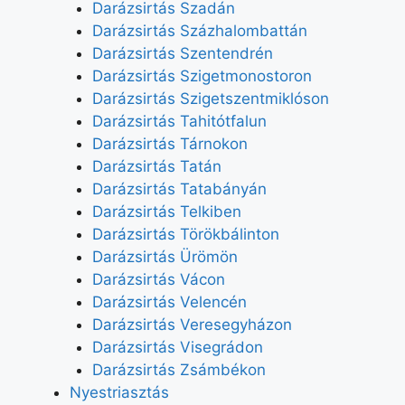
Darázsirtás Szadán
Darázsirtás Százhalombattán
Darázsirtás Szentendrén
Darázsirtás Szigetmonostoron
Darázsirtás Szigetszentmiklóson
Darázsirtás Tahitótfalun
Darázsirtás Tárnokon
Darázsirtás Tatán
Darázsirtás Tatabányán
Darázsirtás Telkiben
Darázsirtás Törökbálinton
Darázsirtás Ürömön
Darázsirtás Vácon
Darázsirtás Velencén
Darázsirtás Veresegyházon
Darázsirtás Visegrádon
Darázsirtás Zsámbékon
Nyestriasztás