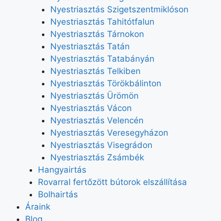
Nyestriasztás Szigetszentmiklóson
Nyestriasztás Tahitótfalun
Nyestriasztás Tárnokon
Nyestriasztás Tatán
Nyestriasztás Tatabányán
Nyestriasztás Telkiben
Nyestriasztás Törökbálinton
Nyestriasztás Ürömön
Nyestriasztás Vácon
Nyestriasztás Velencén
Nyestriasztás Veresegyházon
Nyestriasztás Visegrádon
Nyestriasztás Zsámbék
Hangyairtás
Rovarral fertőzött bútorok elszállítása
Bolhairtás
Áraink
Blog