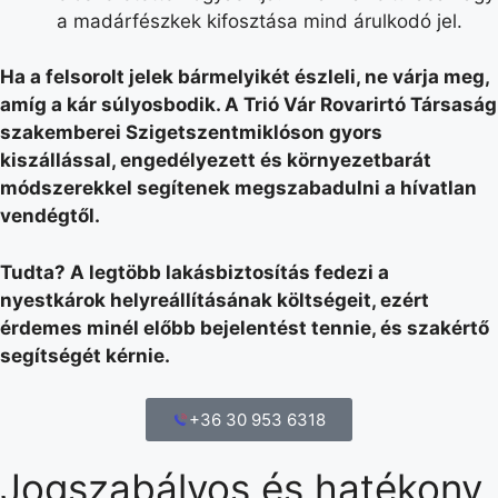
a madárfészkek kifosztása mind árulkodó jel.
Ha a felsorolt jelek bármelyikét észleli, ne várja meg,
amíg a kár súlyosbodik. A Trió Vár Rovarirtó Társaság
szakemberei Szigetszentmiklóson gyors
kiszállással, engedélyezett és környezetbarát
módszerekkel segítenek megszabadulni a hívatlan
vendégtől.
Tudta? A legtöbb lakásbiztosítás fedezi a
nyestkárok helyreállításának költségeit, ezért
érdemes minél előbb bejelentést tennie, és szakértő
segítségét kérnie.
+36 30 953 6318
Jogszabályos és hatékony