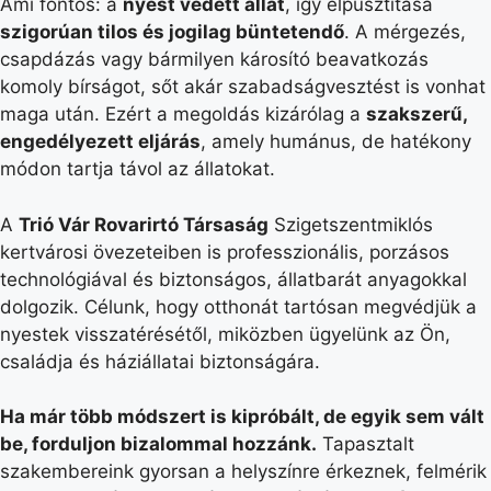
Ami fontos: a
nyest védett állat
, így elpusztítása
szigorúan tilos és jogilag büntetendő
. A mérgezés,
csapdázás vagy bármilyen károsító beavatkozás
komoly bírságot, sőt akár szabadságvesztést is vonhat
maga után. Ezért a megoldás kizárólag a
szakszerű,
engedélyezett eljárás
, amely humánus, de hatékony
módon tartja távol az állatokat.
A
Trió Vár Rovarirtó Társaság
Szigetszentmiklós
kertvárosi övezeteiben is professzionális, porzásos
technológiával és biztonságos, állatbarát anyagokkal
dolgozik. Célunk, hogy otthonát tartósan megvédjük a
nyestek visszatérésétől, miközben ügyelünk az Ön,
családja és háziállatai biztonságára.
Ha már több módszert is kipróbált, de egyik sem vált
be, forduljon bizalommal hozzánk.
Tapasztalt
szakembereink gyorsan a helyszínre érkeznek, felmérik