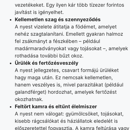
vezetékeket. Egy ilyen kár több tízezer forintos
javítást is igényelhet.
Kellemetlen szag és szennyeződés
A nyest vizelete átitatja a födémet, amelyet
nehéz szagtalanítani. Emellett gyakran halmoz
fel zsákmányt a fészkében – például
madármaradványokat vagy tojásokat –, amelyek
rothadása további bűzt okoz.
Ürülék és fertőzésveszély
A nyest jellegzetes, csavart formájú ürüléket
hagy maga után. Ez nemcsak kellemetlen,
hanem veszélyes is, mivel parazitákat (például
galandférget) hordozhat, amelyek fertőzést
okozhatnak.
Feltört kamra és eltűnt élelmiszer
A nyest nem válogat: gyümölcsöket, tojásokat,
kisebb rágcsálókat és háziállatok eledelét is
előszeretettel fogyasztja. A kamra feltúrása vagy