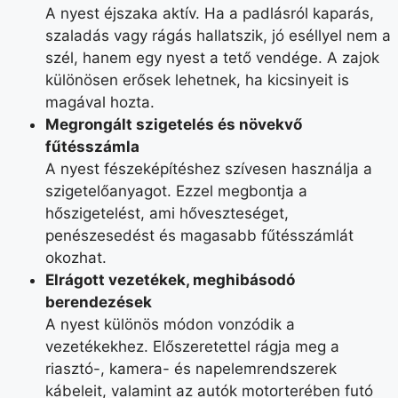
A nyest éjszaka aktív. Ha a padlásról kaparás,
szaladás vagy rágás hallatszik, jó eséllyel nem a
szél, hanem egy nyest a tető vendége. A zajok
különösen erősek lehetnek, ha kicsinyeit is
magával hozta.
Megrongált szigetelés és növekvő
fűtésszámla
A nyest fészeképítéshez szívesen használja a
szigetelőanyagot. Ezzel megbontja a
hőszigetelést, ami hőveszteséget,
penészesedést és magasabb fűtésszámlát
okozhat.
Elrágott vezetékek, meghibásodó
berendezések
A nyest különös módon vonzódik a
vezetékekhez. Előszeretettel rágja meg a
riasztó-, kamera- és napelemrendszerek
kábeleit, valamint az autók motorterében futó