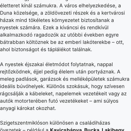
életteret kínál számukra. A város elhelyezkedése, a
Duna közelsége, a zöldövezeti részek és a kertvárosi
házak mind tökéletes környezetet biztosítanak a
nyestek számára. Ezek a kíváncsi és rendkívül
alkalmazkodó ragadozók az utóbbi években egyre
bátrabban költöznek be az emberi lakóterekbe – ott,
ahol biztonságot és táplálékot találnak.
A nyestek éjszakai életmódot folytatnak, nappal
rejtőzködnek, éjjel pedig élelem után portyáznak. A
meleg padlások, garázsok és melléképületek számukra
ideális búvóhelyek. Különös szokásuk, hogy szívesen
rágcsálják a kábeleket, napelemek vezetékeit vagy az
autók motorterében futó vezetékeket – ami súlyos
anyagi károkat okozhat.
Szigetszentmiklóson különösen a családiházas
övezetek – például a
Kavicsbánya, Bucka, Lakihegy