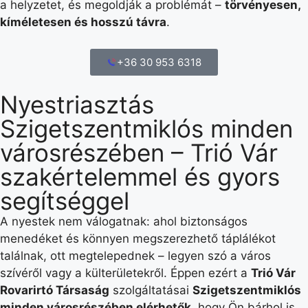
a helyzetet, és megoldják a problémát –
törvényesen,
kíméletesen és hosszú távra
.
+36 30 953 6318
Nyestriasztás
Szigetszentmiklós minden
városrészében – Trió Vár
szakértelemmel és gyors
segítséggel
A nyestek nem válogatnak: ahol biztonságos
menedéket és könnyen megszerezhető táplálékot
találnak, ott megtelepednek – legyen szó a város
szívéről vagy a külterületekről. Éppen ezért a
Trió Vár
Rovarirtó Társaság
szolgáltatásai
Szigetszentmiklós
minden városrészében elérhetők
, hogy Ön bárhol is