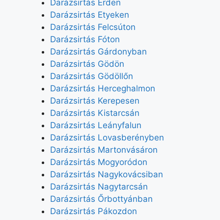
Darázsirtás Érden
Darázsirtás Etyeken
Darázsirtás Felcsúton
Darázsirtás Fóton
Darázsirtás Gárdonyban
Darázsirtás Gödön
Darázsirtás Gödöllőn
Darázsirtás Herceghalmon
Darázsirtás Kerepesen
Darázsirtás Kistarcsán
Darázsirtás Leányfalun
Darázsirtás Lovasberényben
Darázsirtás Martonvásáron
Darázsirtás Mogyoródon
Darázsirtás Nagykovácsiban
Darázsirtás Nagytarcsán
Darázsirtás Őrbottyánban
Darázsirtás Pákozdon