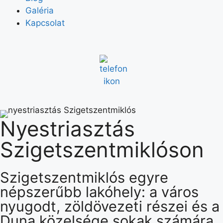
Galéria
Kapcsolat
Nyestriasztás
Szigetszentmiklóson
Szigetszentmiklós egyre
népszerűbb lakóhely: a város
nyugodt, zöldövezeti részei és a
Duna közelsége sokak számára