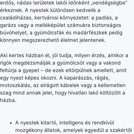
erdős, nádas területek lakói időnként „vendégségbe”
érkeznek. A nyestek különösen kedvelik a
családiházas, kertvárosi környezetet: a padlás, a
garázs vagy a melléképület számukra biztonságos
búvóhelyet, a gyümölcsfák és madárfészkek pedig
könnyen megszerezhető élelmet jelentenek.
Aki kertes házban él, jól tudja, milyen érzés, amikor a
rigók megdézsmálják a gyümölcsöt vagy a vakond
feltúrja a gyepet – de ezek eltörpülnek amellett, amit
egy nyest képes okozni. A kaparászás, rágás,
motoszkálás, az elrágott kábelek vagy a kellemetlen
szag mind annak jelei, hogy hívatlan lakó költözött a
házba.
A nyestek kitartó, intelligens és rendkívül
mozgékony állatok, amelyek egyedül a szakértői