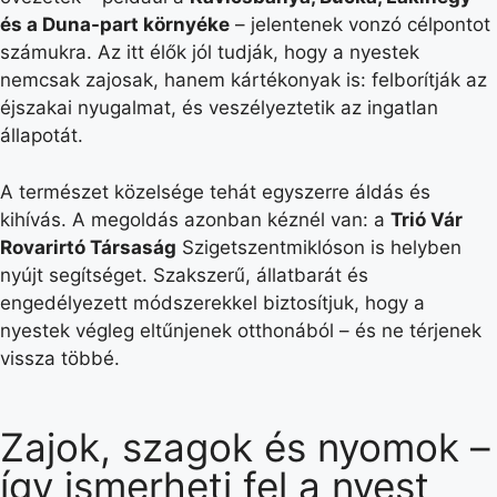
és a Duna-part környéke
– jelentenek vonzó célpontot
számukra. Az itt élők jól tudják, hogy a nyestek
nemcsak zajosak, hanem kártékonyak is: felborítják az
éjszakai nyugalmat, és veszélyeztetik az ingatlan
állapotát.
A természet közelsége tehát egyszerre áldás és
kihívás. A megoldás azonban kéznél van: a
Trió Vár
Rovarirtó Társaság
Szigetszentmiklóson is helyben
nyújt segítséget. Szakszerű, állatbarát és
engedélyezett módszerekkel biztosítjuk, hogy a
nyestek végleg eltűnjenek otthonából – és ne térjenek
vissza többé.
Zajok, szagok és nyomok –
így ismerheti fel a nyest