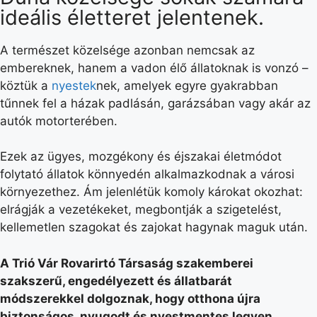
ideális életteret jelentenek.
A természet közelsége azonban nemcsak az
embereknek, hanem a vadon élő állatoknak is vonzó –
köztük a
nyestek
nek, amelyek egyre gyakrabban
tűnnek fel a házak padlásán, garázsában vagy akár az
autók motorterében.
Ezek az ügyes, mozgékony és éjszakai életmódot
folytató állatok könnyedén alkalmazkodnak a városi
környezethez. Ám jelenlétük komoly károkat okozhat:
elrágják a vezetékeket, megbontják a szigetelést,
kellemetlen szagokat és zajokat hagynak maguk után.
A Trió Vár Rovarirtó Társaság szakemberei
szakszerű, engedélyezett és állatbarát
módszerekkel dolgoznak, hogy otthona újra
biztonságos, nyugodt és nyestmentes legyen.