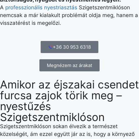
A
professzionális nyestriasztás
Szigetszentmiklóson
nemcsak a már kialakult problémát oldja meg, hanem a
visszatérést is megelőzi.
+36 30 953 6318
Megnézem az árakat
Amikor az éjszakai csendet
furcsa zajok törik meg –
nyestűzés
Szigetszentmiklóson
Szigetszentmiklóson sokan élvezik a természet
közelségét, ám ezzel együtt jár az is, hogy a környező