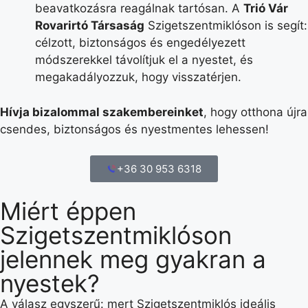
beavatkozásra reagálnak tartósan. A
Trió Vár
Rovarirtó Társaság
Szigetszentmiklóson is segít:
célzott, biztonságos és engedélyezett
módszerekkel távolítjuk el a nyestet, és
megakadályozzuk, hogy visszatérjen.
Hívja bizalommal szakembereinket
, hogy otthona újra
csendes, biztonságos és nyestmentes lehessen!
+36 30 953 6318
Miért éppen
Szigetszentmiklóson
jelennek meg gyakran a
nyestek?
A válasz egyszerű: mert Szigetszentmiklós ideális