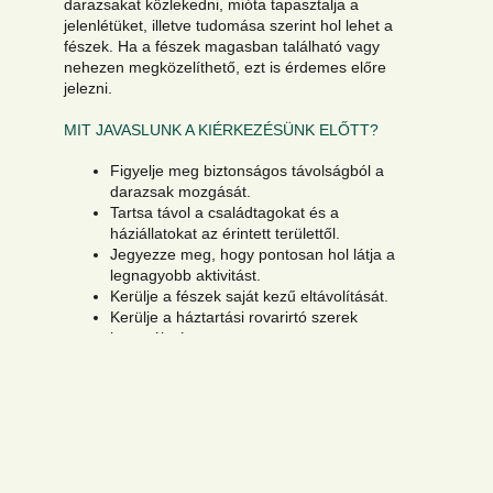
darazsakat közlekedni, mióta tapasztalja a
jelenlétüket, illetve tudomása szerint hol lehet a
fészek. Ha a fészek magasban található vagy
nehezen megközelíthető, ezt is érdemes előre
jelezni.
MIT JAVASLUNK A KIÉRKEZÉSÜNK ELŐTT?
Figyelje meg biztonságos távolságból a
darazsak mozgását.
Tartsa távol a családtagokat és a
háziállatokat az érintett területtől.
Jegyezze meg, hogy pontosan hol látja a
legnagyobb aktivitást.
Kerülje a fészek saját kezű eltávolítását.
Kerülje a háztartási rovarirtó szerek
használatát.
Kerülje a kijáratok lezárását vagy eltömítését.
Kerülje a tetőszerkezet, falburkolat vagy
redőnytok megbontását.
Kerülje a darazsak szándékos zavarását vagy
provokálását.
A helyszínre érkezve szakembereink felmérik a