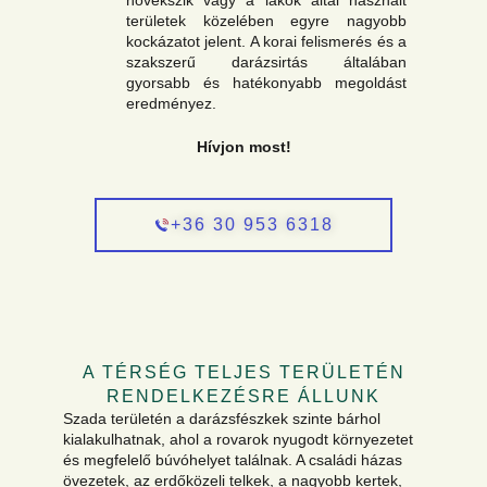
növekszik vagy a lakók által használt
területek közelében egyre nagyobb
kockázatot jelent. A korai felismerés és a
szakszerű darázsirtás általában
gyorsabb és hatékonyabb megoldást
eredményez.
Hívjon most!
+36 30 953 6318
A TÉRSÉG TELJES TERÜLETÉN
RENDELKEZÉSRE ÁLLUNK
Szada területén a darázsfészkek szinte bárhol
kialakulhatnak, ahol a rovarok nyugodt környezetet
és megfelelő búvóhelyet találnak. A családi házas
övezetek, az erdőközeli telkek, a nagyobb kertek,