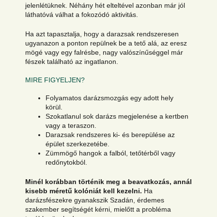
jelenlétüknek. Néhány hét elteltével azonban már jól
láthatóvá válhat a fokozódó aktivitás.
Ha azt tapasztalja, hogy a darazsak rendszeresen
ugyanazon a ponton repülnek be a tető alá, az eresz
mögé vagy egy falrésbe, nagy valószínűséggel már
fészek található az ingatlanon.
MIRE FIGYELJEN?
Folyamatos darázsmozgás egy adott hely
körül.
Szokatlanul sok darázs megjelenése a kertben
vagy a teraszon.
Darazsak rendszeres ki- és berepülése az
épület szerkezetébe.
Zümmögő hangok a falból, tetőtérből vagy
redőnytokból.
Minél korábban történik meg a beavatkozás, annál
kisebb méretű kolóniát kell kezelni.
Ha
darázsfészekre gyanakszik Szadán, érdemes
szakember segítségét kérni, mielőtt a probléma