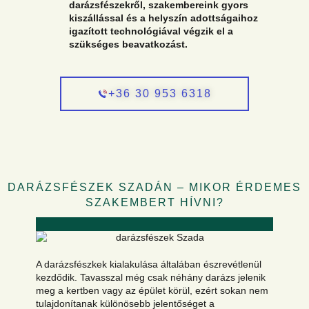
darázsfészekről, szakembereink gyors
kiszállással és a helyszín adottságaihoz
igazított technológiával végzik el a
szükséges beavatkozást.
+36 30 953 6318
DARÁZSFÉSZEK SZADÁN – MIKOR ÉRDEMES
SZAKEMBERT HÍVNI?
A darázsfészkek kialakulása általában észrevétlenül
kezdődik. Tavasszal még csak néhány darázs jelenik
meg a kertben vagy az épület körül, ezért sokan nem
tulajdonítanak különösebb jelentőséget a