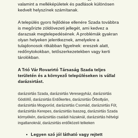
valamint a melléképületek és padlások különösen
kedvelt helyszínek számítanak.
A település gyors fejlődése ellenére Szada továbbra
is megőrizte zöldövezeti jellegét, ami kedvez a
darazsak megtelepedésének. A problémák gyakran
olyan helyeken jelentkeznek, amelyekre a
tulajdonosok ritkábban figyelnek: ereszek alatt,
redőnytokokban, tetőszerkezetekben vagy kerti
tárolókban.
A Trió Vár Rovarirtó Társaság Szada teljes
területén és a környező településeken is vállal
darázsirtást.
darázsirtás Szada, darázsirtás Veresegyház, darázsirtás
Gödöllő, darázsirtás Erdőkertes, darázsirtás Őrbottyán,
darázsirtás Mogyoród, darázsirtás Csomád, darázsirtás Fót,
darázsirtás Kerepes, darázsirtás Isaszeg, darázsirtás Szada
környékén, darázsirtás családi házaknál, darázsirtás hétvégi
ingatlanoknál, darázsirtás erdőközeli telkeken
Legyen szó jól látható vagy rejtett