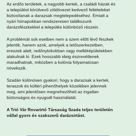
Az erdős területek, a nagyobb kertek, a családi házak és
a települést körülvevő zöldövezet kedvező feltételeket
biztosítanak a darazsak megtelepedéséhez. Emiatt a
nyári hónapokban rendszeresen találkozunk
darázsfészkekkel a település különböző részein.
A problémát sok esetben nem a szem előtt lévő fészkek
jelentik, hanem azok, amelyek a tetőszerkezetben,
ereszek alatt, redőnytokokban vagy melléképületekben
alakulnak ki. Ezek hosszabb ideig észrevétlenek
maradhatnak, miközben a kolónia folyamatosan
növekszik.
Szadán különösen gyakori, hogy a darazsak a kertek,
teraszok és kültéri pihenőhelyek közelében jelennek
meg, ami jelentősen megnehezítheti az ingatlan
biztonságos és nyugodt használatát.
A Trió Vár Rovarirtó Társaság Szada teljes területén
vállal gyors és szakszerű darázsirtást.