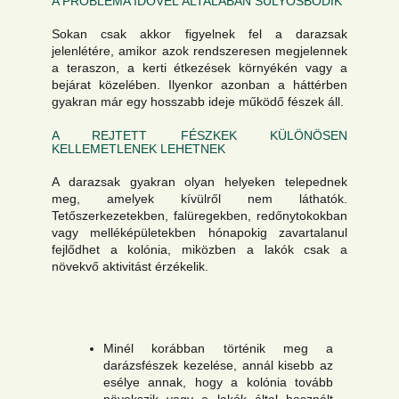
A PROBLÉMA IDŐVEL ÁLTALÁBAN SÚLYOSBODIK
Sokan csak akkor figyelnek fel a darazsak
jelenlétére, amikor azok rendszeresen megjelennek
a teraszon, a kerti étkezések környékén vagy a
bejárat közelében. Ilyenkor azonban a háttérben
gyakran már egy hosszabb ideje működő fészek áll.
A REJTETT FÉSZKEK KÜLÖNÖSEN
KELLEMETLENEK LEHETNEK
A darazsak gyakran olyan helyeken telepednek
meg, amelyek kívülről nem láthatók.
Tetőszerkezetekben, falüregekben, redőnytokokban
vagy melléképületekben hónapokig zavartalanul
fejlődhet a kolónia, miközben a lakók csak a
növekvő aktivitást érzékelik.
Minél korábban történik meg a
darázsfészek kezelése, annál kisebb az
esélye annak, hogy a kolónia tovább