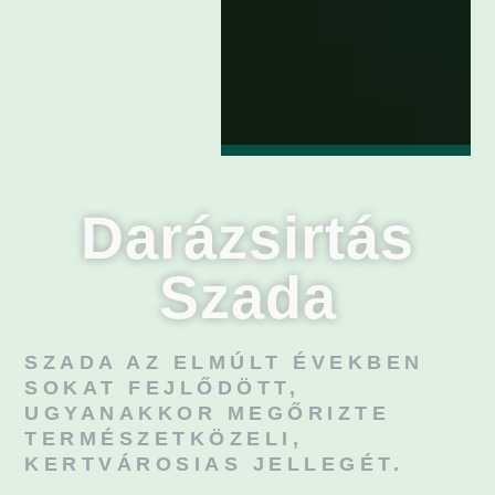
Darázsirtás
Szada
SZADA AZ ELMÚLT ÉVEKBEN
SOKAT FEJLŐDÖTT,
UGYANAKKOR MEGŐRIZTE
TERMÉSZETKÖZELI,
KERTVÁROSIAS JELLEGÉT.