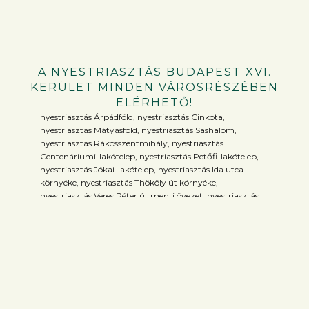
A NYESTRIASZTÁS BUDAPEST XVI.
KERÜLET MINDEN VÁROSRÉSZÉBEN
ELÉRHETŐ!
nyestriasztás Árpádföld, nyestriasztás Cinkota,
nyestriasztás Mátyásföld, nyestriasztás Sashalom,
nyestriasztás Rákosszentmihály, nyestriasztás
Centenáriumi-lakótelep, nyestriasztás Petőfi-lakótelep,
nyestriasztás Jókai-lakótelep, nyestriasztás Ida utca
környéke, nyestriasztás Thököly út környéke,
nyestriasztás Veres Péter út menti övezet, nyestriasztás
Vidámvásár utca környéke, nyestriasztás Ostoros út
környéke, nyestriasztás Futórózsa utca környéke,
nyestriasztás Irinyi utca környéke, nyestriasztás Hermina
út környéke, nyestriasztás József utca környéke,
nyestriasztás Batthyány utca környéke, nyestriasztás
Mészáros utca környéke, nyestriasztás Simongát utca
környéke, nyestriasztás Lándzsa utca környéke,
nyestriasztás Hunyadvár utca környéke, nyestriasztás