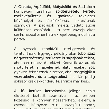
A
Cinkota, Árpádföld, Mátyásföld és Sashalom
környékén található
zöldterületek, kertek,
melléképületek és garázsok
tökéletes
búvóhelyet és táplálékforrást biztosítanak
számukra. A padlások meleg, védett zugai
különösen csábítóak – itt nem zavarja őket
senki, nappal pihenhetnek, éjjel pedig indulhat a
portya.
A nyestek rendkívül intelligensek és
territoriálisak. Egy-egy példány akár
több száz
négyzetméternyi területet is sajátjának tekint
,
ahonnan nehéz őt elűzni. Kedvelik az autók
motorterét, a napelemek alatti réseket, sőt,
gyakran felmásznak a tetőre, ahol
megrágják a
vezetékeket és a szigetelést
– a kár pedig
sokszor csak akkor derül ki, amikor már késő.
A
16. kerület kertvárosias jellege
ideális
életteret biztosít számukra – az emberi
közelség, a könnyen hozzáférhető élelem, a
csendes környezet mind hozzájárul ahhoz,