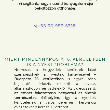
mi segítünk, hogy a csend és nyugalom újra
beköltözzön otthonába.
+36 30 953 6318
MIÉRT MINDENNAPOS A 16. KERÜLETBEN
IS A NYESTPROBLÉMA?
Nemcsak a hegyvidéki kerületek lakói
szembesülnek a nyestek kártevésével –
Budapest 16. kerületében
is egyre több
bejelentés érkezik ezekről a ravasz,
alkalmazkodó menyétfélékről. Az ok egyszerű:
az ember fokozatosan benyomul az állatok
természetes élőhelyére
, így a nyestek
kénytelenek a város peremén, kertvárosi
övezetekben keresni új otthont.