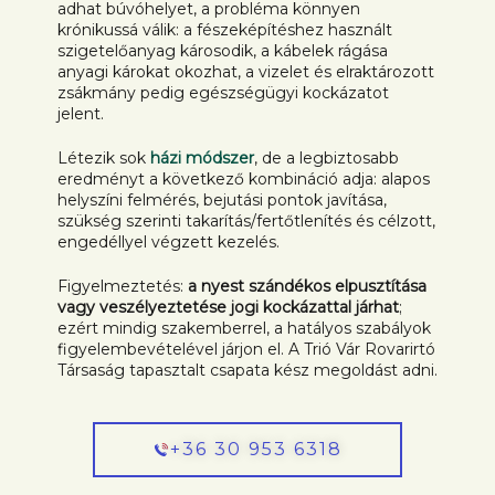
adhat búvóhelyet, a probléma könnyen
krónikussá válik: a fészeképítéshez használt
szigetelőanyag károsodik, a kábelek rágása
anyagi károkat okozhat, a vizelet és elraktározott
zsákmány pedig egészségügyi kockázatot
jelent.
Létezik sok
házi módszer
, de a legbiztosabb
eredményt a következő kombináció adja: alapos
helyszíni felmérés, bejutási pontok javítása,
szükség szerinti takarítás/fertőtlenítés és célzott,
engedéllyel végzett kezelés.
Figyelmeztetés:
a nyest szándékos elpusztítása
vagy veszélyeztetése jogi kockázattal járhat
;
ezért mindig szakemberrel, a hatályos szabályok
figyelembevételével járjon el. A Trió Vár Rovarirtó
Társaság tapasztalt csapata kész megoldást adni.
+36 30 953 6318