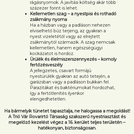
rágásnyomok. A javítási költség akár több
százezer forint is lehet.
Kellemetlen szag – a nyestpisi és rothadó
zsákmány nyoma
Ha a házban vagy a padláson nehezen
elviselhető bűz terjeng, az gyakran a
nyest vizeletétől vagy az elrejtett
zsákmánytól származik. A szag nemcsak
kellemetlen, hanem egészségügyi
kockázatot is hordoz.
Ürülék és élelmiszerszennyezés – komoly
fertőzésveszély
A jellegzetes, csavart formájú
nyestürülék gyakran az autó tetején, a
garázsban vagy a padláson bukkan fel.
Parazitákat és baktériumokat hordozhat,
így a fertőtlenítés ilyenkor
elengedhetetlen.
Ha bármelyik tünetet tapasztalja, ne halogassa a megoldást!
A Trió Vár Rovarirtó Társaság szakszerű nyestriasztást és
megelőző kezelést végez a 16. kerület teljes területén –
hatékonyan, biztonságosan.