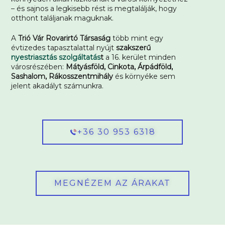
– és sajnos a legkisebb rést is megtalálják, hogy
otthont találjanak maguknak.
A
Trió Vár Rovarirtó Társaság
több mint egy
évtizedes tapasztalattal nyújt
szakszerű
nyestriasztás szolgáltatás
t
a 16. kerület minden
városrészében:
Mátyásföld, Cinkota, Árpádföld,
Sashalom, Rákosszentmihály
és környéke sem
jelent akadályt számunkra.
+36 30 953 6318
MEGNÉZEM AZ ÁRAKAT