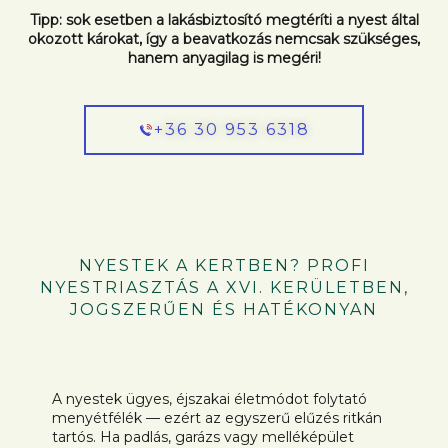
Tipp: sok esetben a lakásbiztosító megtéríti a nyest által
okozott károkat, így a beavatkozás nemcsak szükséges,
hanem anyagilag is megéri!
+36 30 953 6318
NYESTEK A KERTBEN? PROFI
NYESTRIASZTÁS A XVI. KERÜLETBEN,
JOGSZERŰEN ÉS HATÉKONYAN
A nyestek ügyes, éjszakai életmódot folytató
menyétfélék — ezért az egyszerű elűzés ritkán
tartós. Ha padlás, garázs vagy melléképület