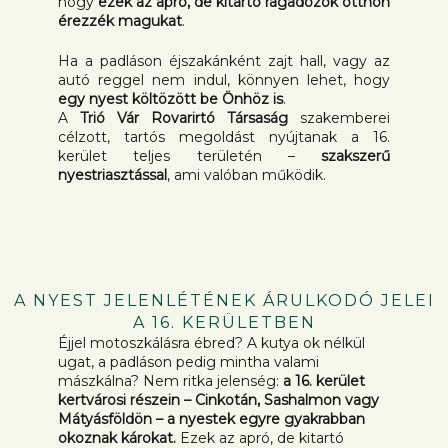
hogy
ezek az apró, de kitartó ragadozók otthon
érezzék magukat
.
Ha a padláson éjszakánként zajt hall, vagy az
autó reggel nem indul, könnyen lehet, hogy
egy nyest költözött be Önhöz is
.
A
Trió Vár Rovarirtó Társaság
szakemberei
célzott, tartós megoldást nyújtanak a 16.
kerület teljes területén –
szakszerű
nyestriasztással
, ami valóban működik.
A NYEST JELENLÉTÉNEK ÁRULKODÓ JELEI
A 16. KERÜLETBEN
Éjjel motoszkálásra ébred? A kutya ok nélkül
ugat, a padláson pedig mintha valami
mászkálna? Nem ritka jelenség:
a 16. kerület
kertvárosi részein – Cinkotán, Sashalmon vagy
Mátyásföldön – a nyestek egyre gyakrabban
okoznak károkat.
Ezek az apró, de kitartó