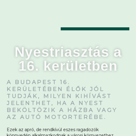
Nyestriasztás a
16. kerületben
A BUDAPEST 16.
KERÜLETÉBEN ÉLŐK JÓL
TUDJÁK, MILYEN KIHÍVÁST
JELENTHET, HA A NYEST
BEKÖLTÖZIK A HÁZBA VAGY
AZ AUTÓ MOTORTERÉBE.
Ezek az apró, de rendkívül eszes ragadozók
könnyedén alkalmazkodnak a városi környezethez