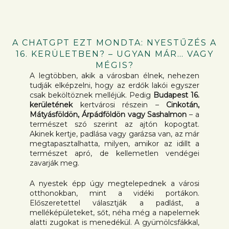
A CHATGPT EZT MONDTA: NYESTŰZÉS A
16. KERÜLETBEN? – UGYAN MÁR… VAGY
MÉGIS?
A legtöbben, akik a városban élnek, nehezen
tudják elképzelni, hogy az erdők lakói egyszer
csak beköltöznek melléjük. Pedig
Budapest 16.
kerületének
kertvárosi részein –
Cinkotán,
Mátyásföldön, Árpádföldön vagy Sashalmon
– a
természet szó szerint az ajtón kopogtat.
Akinek kertje, padlása vagy garázsa van, az már
megtapasztalhatta, milyen, amikor az idillt a
természet apró, de kellemetlen vendégei
zavarják meg.
A nyestek épp úgy megtelepednek a városi
otthonokban, mint a vidéki portákon.
Előszeretettel választják a padlást, a
melléképületeket, sőt, néha még a napelemek
alatti zugokat is menedékül. A gyümölcsfákkal,