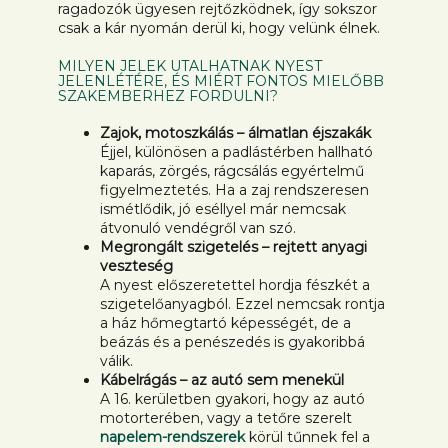
ragadozók ügyesen rejtőzködnek, így sokszor
csak a kár nyomán derül ki, hogy velünk élnek.
MILYEN JELEK UTALHATNAK NYEST
JELENLÉTÉRE, ÉS MIÉRT FONTOS MIELŐBB
SZAKEMBERHEZ FORDULNI?
Zajok, motoszkálás – álmatlan éjszakák
Éjjel, különösen a padlástérben hallható
kaparás, zörgés, rágcsálás egyértelmű
figyelmeztetés. Ha a zaj rendszeresen
ismétlődik, jó eséllyel már nemcsak
átvonuló vendégről van szó.
Megrongált szigetelés – rejtett anyagi
veszteség
A nyest előszeretettel hordja fészkét a
szigetelőanyagból. Ezzel nemcsak rontja
a ház hőmegtartó képességét, de a
beázás és a penészedés is gyakoribbá
válik.
Kábelrágás – az autó sem menekül
A 16. kerületben gyakori, hogy az autó
motorterében, vagy a tetőre szerelt
napelem-rendszerek
körül tűnnek fel a