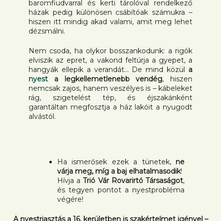
baromfiudvarral és kerti tárolóval rendelkező
házak pedig különösen csábítóak számukra –
hiszen itt mindig akad valami, amit meg lehet
dézsmálni.
Nem csoda, ha olykor bosszankodunk: a rigók
elviszik az epret, a vakond feltúrja a gyepet, a
hangyák ellepik a verandát… De mind közül
a
nyest
a legkellemetlenebb vendég
, hiszen
nemcsak zajos, hanem veszélyes is – kábeleket
rág, szigetelést tép, és éjszakánként
garantáltan megfosztja a ház lakóit a nyugodt
alvástól.
Ha ismerősek ezek a tünetek,
ne
várja meg, míg a baj elhatalmasodik
!
Hívja a
Trió Vár Rovarirtó Társaságot
,
és tegyen pontot a nyestprobléma
végére!
A nyestriasztás a 16. kerületben is szakértelmet igényel –