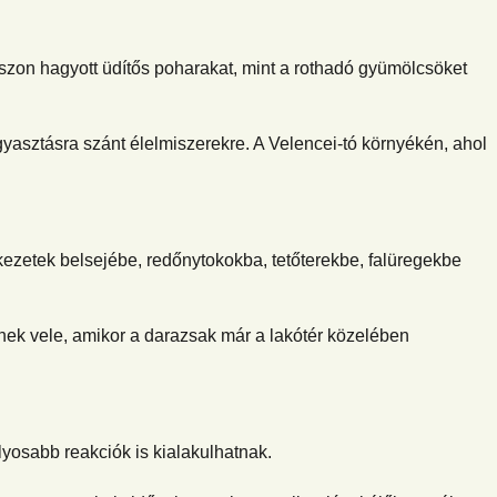
aszon hagyott üdítős poharakat, mint a rothadó gyümölcsöket
yasztásra szánt élelmiszerekre. A Velencei-tó környékén, ahol
kezetek belsejébe, redőnytokokba, tetőterekbe, falüregekbe
lnek vele, amikor a darazsak már a lakótér közelében
yosabb reakciók is kialakulhatnak.