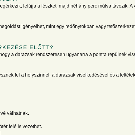
egérkezik, lefújja a fészket, majd néhány perc múlva távozik. A
s megoldást igényelhet, mint egy redőnytokban vagy tetőszerke
RKEZÉSE ELŐTT?
a, hogy a darazsak rendszeresen ugyanarra a pontra repülnek v
esznek fel a helyszínnel, a darazsak viselkedésével és a feltét
vé válhatnak.
tér felé is vezethet.
!