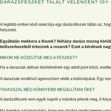
DARÁZSFÉSZKET TALÁLT VELENCÉN? ÍGY 
A legtöbb ember első reakciója egy darázsfészek láttán az, ho
helyzetet.
Egyáltalán mekkora a fészek? Néhány darázs mozog körülötte
tetőszerkezetből érkeznek a rovarok? Ezek a kérdések nag
MIKOR NE KÖZELÍTSE MEG A FÉSZKET?
Ha a darazsak aktívan közlekednek egy adott pont körül, esetle
A darazsak rendkívül agresszíven védik a kolóniájukat. Egy r
TAVASSZAL MÉG KÖNNYEBB MEGÁLLÍTANI ŐKET
A darázsfészek nem egyik napról a másikra jelenik meg. A folyam
Ha ilyenkor azt tapasztalja, hogy egy darázs rendszeresen ugyan