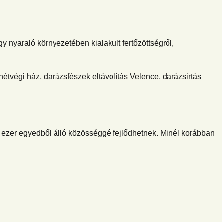
y nyaraló környezetében kialakult fertőzöttségről,
 hétvégi ház, darázsfészek eltávolítás Velence, darázsirtás
 ezer egyedből álló közösséggé fejlődhetnek. Minél korábban