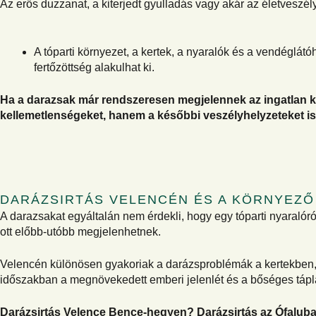
Az erős duzzanat, a kiterjedt gyulladás vagy akár az életveszél
A tóparti környezet, a kertek, a nyaralók és a vendéglát
fertőzöttség alakulhat ki.
Ha a darazsak már rendszeresen megjelennek az ingatlan kö
kellemetlenségeket, hanem a későbbi veszélyhelyzeteket is
DARÁZSIRTÁS VELENCÉN ÉS A KÖRNYEZŐ
A darazsakat egyáltalán nem érdekli, hogy egy tóparti nyaralór
ott előbb-utóbb megjelenhetnek.
Velencén különösen gyakoriak a darázsproblémák a kertekben, 
időszakban a megnövekedett emberi jelenlét és a bőséges táplá
Darázsirtás Velence Bence-hegyen? Darázsirtás az Ófaluban