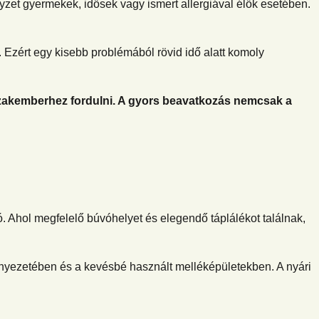
lyzet gyermekek, idősek vagy ismert allergiával élők esetében.
. Ezért egy kisebb problémából rövid idő alatt komoly
 szakemberhez fordulni. A gyors beavatkozás nemcsak a
ó. Ahol megfelelő búvóhelyet és elegendő táplálékot találnak,
rnyezetében és a kevésbé használt melléképületekben. A nyári