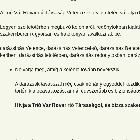
A Trió Vár Rovarirtó Társaság Velence teljes területén vállalja
Legyen szó tetőtérben megbúvó kolóniáról, redőnytokban kialaku
szakembereink gyorsan és hatékonyan avatkoznak be.
darázsirtás Velence, darázsirtás Velencei-tó, darázsirtás Bence-
kertben, darázsirtás tetőtérben, darázsirtás redőnytokban, dar
Ne várja meg, amíg a kolónia tovább növekszik!
A darazsak tavasszal még csak néhány egyeddel kezdik 
történik a beavatkozás, annál egyszerűbb és biztonság
Hívja a Trió Vár Rovarirtó Társaságot, és bízza szak