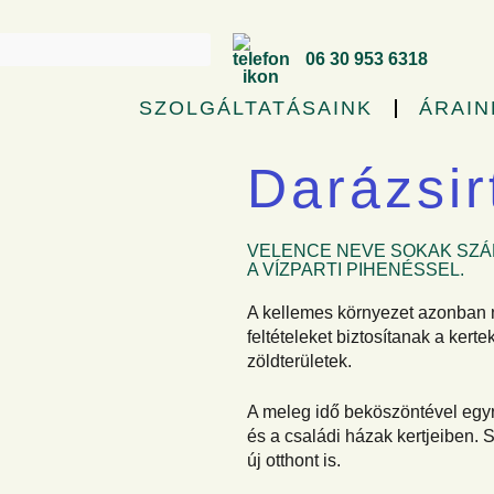
06 30 953 6318
SZOLGÁLTATÁSAINK
ÁRAIN
Darázsir
VELENCE NEVE SOKAK SZÁM
A VÍZPARTI PIHENÉSSEL.
A kellemes környezet azonban 
feltételeket biztosítanak a kert
zöldterületek.
A meleg idő beköszöntével egyr
és a családi házak kertjeiben
új otthont is.