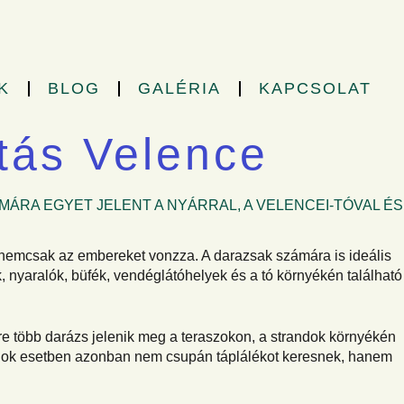
K
BLOG
GALÉRIA
KAPCSOLAT
tás Velence
ÁRA EGYET JELENT A NYÁRRAL, A VELENCEI-TÓVAL ÉS
nemcsak az embereket vonzza. A darazsak számára is ideális
ek, nyaralók, büfék, vendéglátóhelyek és a tó környékén található
e több darázs jelenik meg a teraszokon, a strandok környékén
. Sok esetben azonban nem csupán táplálékot keresnek, hanem