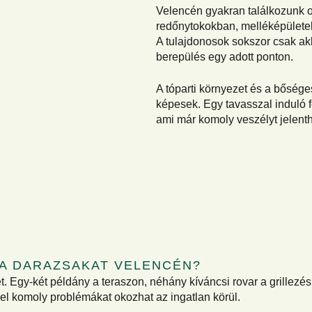
Velencén gyakran találkozunk o
redőnytokokban, melléképületek
A tulajdonosok sokszor csak akk
berepülés egy adott ponton.
A tóparti környezet és a bősége
képesek. Egy tavasszal induló 
ami már komoly veszélyt jelenth
 A DARAZSAKAT VELENCÉN?
t. Egy-két példány a teraszon, néhány kíváncsi rovar a grillez
l komoly problémákat okozhat az ingatlan körül.