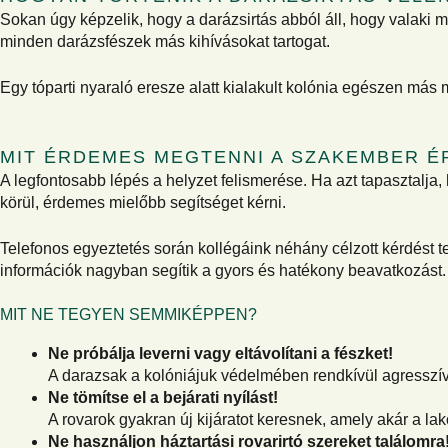
Sokan úgy képzelik, hogy a darázsirtás abból áll, hogy valaki m
minden darázsfészek más kihívásokat tartogat.
Egy tóparti nyaraló eresze alatt kialakult kolónia egészen má
MIT ÉRDEMES MEGTENNI A SZAKEMBER É
A legfontosabb lépés a helyzet felismerése. Ha azt tapasztalj
körül, érdemes mielőbb segítséget kérni.
Telefonos egyeztetés során kollégáink néhány célzott kérdést t
információk nagyban segítik a gyors és hatékony beavatkozást.
MIT NE TEGYEN SEMMIKÉPPEN?
Ne próbálja leverni vagy eltávolítani a fészket!
A darazsak a kolóniájuk védelmében rendkívül agresszív
Ne tömítse el a bejárati nyílást!
A rovarok gyakran új kijáratot keresnek, amely akár a lakó
Ne használjon háztartási rovarirtó szereket találomra