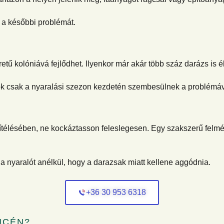
a későbbi problémát.
etű kolóniává fejlődhet. Ilyenkor már akár több száz darázs is 
k csak a nyaralási szezon kezdetén szembesülnek a problémával
gítélésében, ne kockáztasson feleslegesen. Egy szakszerű felmé
 a nyaralót anélkül, hogy a darazsak miatt kellene aggódnia.
+36 30 953 6318
NCÉN?