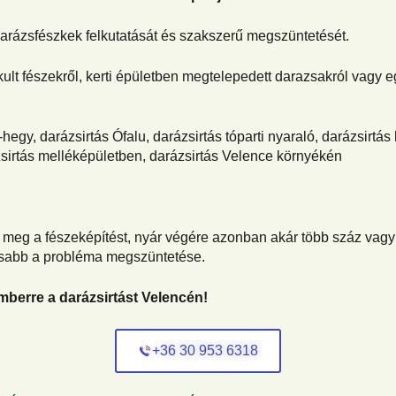
 darázsfészkek felkutatását és szakszerű megszüntetését.
lt fészekről, kerti épületben megtelepedett darazsakról vagy eg
hegy, darázsirtás Ófalu, darázsirtás tóparti nyaraló, darázsirtás
ázsirtás melléképületben, darázsirtás Velence környékén
meg a fészeképítést, nyár végére azonban akár több száz vagy
osabb a probléma megszüntetése.
emberre a darázsirtást Velencén!
+36 30 953 6318