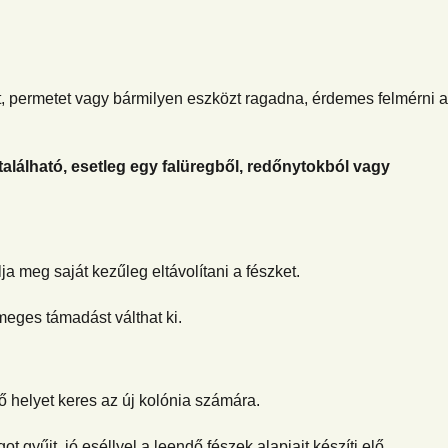
t, permetet vagy bármilyen eszközt ragadna, érdemes felmérni a
alálható, esetleg egy falüregből, redőnytokból vagy
a meg saját kezűleg eltávolítani a fészket.
eges támadást válthat ki.
ő helyet keres az új kolónia számára.
yűjt, jó eséllyel a leendő fészek alapjait készíti elő.