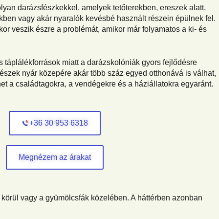
lyan darázsfészkekkel, amelyek tetőterekben, ereszek alatt,
ben vagy akár nyaralók kevésbé használt részein épülnek fel.
or veszik észre a problémát, amikor már folyamatos a ki- és
s táplálékforrások miatt a darázskolóniák gyors fejlődésre
fészek nyár közepére akár több száz egyed otthonává is válhat,
et a családtagokra, a vendégekre és a háziállatokra egyaránt.
+36 30 953 6318
Megnézem az árakat
és körül vagy a gyümölcsfák közelében. A háttérben azonban