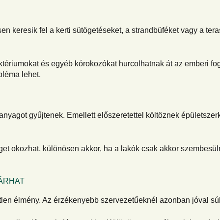
 keresik fel a kerti sütögetéseket, a strandbüféket vagy a ter
ktériumokat és egyéb kórokozókat hurcolhatnak át az emberi fog
bléma lehet.
nyagot gyűjtenek. Emellett előszeretettel költöznek épületszer
séget okozhat, különösen akkor, ha a lakók csak akkor szembesü
JÁRHAT
len élmény. Az érzékenyebb szervezetűeknél azonban jóval súl