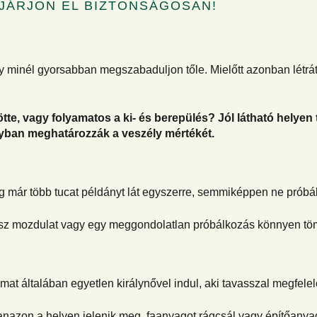
JÁRJON EL BIZTONSÁGOSAN!
gy minél gyorsabban megszabaduljon tőle. Mielőtt azonban létrá
, vagy folyamatos a ki- és berepülés? Jól látható helyen t
yban meghatározzák a veszély mértékét.
g már több tucat példányt lát egyszerre, semmiképpen ne próbálj
ossz mozdulat vagy egy meggondolatlan próbálkozás könnyen töm
at általában egyetlen királynővel indul, aki tavasszal megfelel
azon a helyen jelenik meg, faanyagot rágcsál vagy építőanyagot g