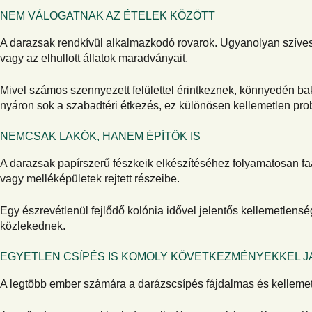
NEM VÁLOGATNAK AZ ÉTELEK KÖZÖTT
A darazsak rendkívül alkalmazkodó rovarok. Ugyanolyan szívesen
vagy az elhullott állatok maradványait.
Mivel számos szennyezett felülettel érintkeznek, könnyedén ba
nyáron sok a szabadtéri étkezés, ez különösen kellemetlen pro
NEMCSAK LAKÓK, HANEM ÉPÍTŐK IS
A darazsak papírszerű fészkeik elkészítéséhez folyamatosan faa
vagy melléképületek rejtett részeibe.
Egy észrevétlenül fejlődő kolónia idővel jelentős kellemetlen
közlekednek.
EGYETLEN CSÍPÉS IS KOMOLY KÖVETKEZMÉNYEKKEL 
A legtöbb ember számára a darázscsípés fájdalmas és kellemet