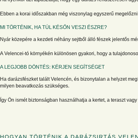
Ebben a korai időszakban még viszonylag egyszerű megelőzni 
MI TÖRTÉNIK, HA TÚL KÉSŐN VESZI ÉSZRE?
Nyár közepére a kezdeti néhány sejtből álló fészek jelentős mér
A Velencei-tó környékén különösen gyakori, hogy a tulajdonoso
A LEGJOBB DÖNTÉS: KÉRJEN SEGÍTSÉGET
Ha darázsfészket talált Velencén, és bizonytalan a helyzet me
milyen beavatkozás szükséges.
Így Ön ismét biztonságban használhatja a kertet, a teraszt vagy
HOGYAN TÖRTÉNIK A DARÁZSIRTÁS VELE