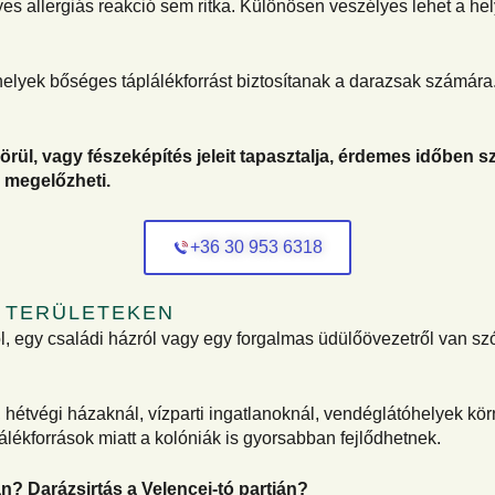
yes allergiás reakció sem ritka. Különösen veszélyes lehet a he
óhelyek bőséges táplálékforrást biztosítanak a darazsak számára
rül, vagy fészeképítés jeleit tapasztalja, érdemes időben
 megelőzheti.
+36 30 953 6318
 TERÜLETEKEN
ól, egy családi házról vagy egy forgalmas üdülőövezetről van sz
hétvégi házaknál, vízparti ingatlanoknál, vendéglátóhelyek kö
lékforrások miatt a kolóniák is gyorsabban fejlődhetnek.
? Darázsirtás a Velencei-tó partján?