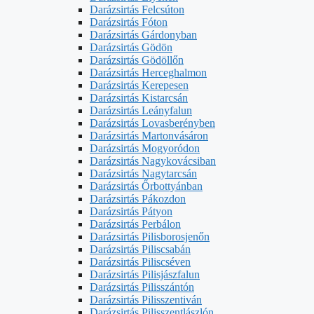
Darázsirtás Felcsúton
Darázsirtás Fóton
Darázsirtás Gárdonyban
Darázsirtás Gödön
Darázsirtás Gödöllőn
Darázsirtás Herceghalmon
Darázsirtás Kerepesen
Darázsirtás Kistarcsán
Darázsirtás Leányfalun
Darázsirtás Lovasberényben
Darázsirtás Martonvásáron
Darázsirtás Mogyoródon
Darázsirtás Nagykovácsiban
Darázsirtás Nagytarcsán
Darázsirtás Őrbottyánban
Darázsirtás Pákozdon
Darázsirtás Pátyon
Darázsirtás Perbálon
Darázsirtás Pilisborosjenőn
Darázsirtás Piliscsabán
Darázsirtás Piliscséven
Darázsirtás Pilisjászfalun
Darázsirtás Pilisszántón
Darázsirtás Pilisszentiván
Darázsirtás Pilisszentlászlón