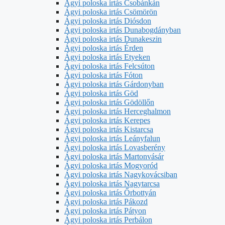
Ágyi poloska irtás Csobánkán
Ágyi poloska irtás Csömörön
Ágyi poloska irtás Diósdon
Ágyi poloska irtás Dunabogdányban
Ágyi poloska irtás Dunakeszin
Ágyi poloska irtás Érden
Ágyi poloska irtás Etyeken
Ágyi poloska irtás Felcsúton
Ágyi poloska irtás Fóton
Ágyi poloska irtás Gárdonyban
Ágyi poloska irtás Göd
Ágyi poloska irtás Gödöllőn
Ágyi poloska irtás Herceghalmon
Ágyi poloska irtás Kerepes
Ágyi poloska irtás Kistarcsa
Ágyi poloska irtás Leányfalun
Ágyi poloska irtás Lovasberény
Ágyi poloska irtás Martonvásár
Ágyi poloska irtás Mogyoród
Ágyi poloska irtás Nagykovácsiban
Ágyi poloska irtás Nagytarcsa
Ágyi poloska irtás Őrbottyán
Ágyi poloska irtás Pákozd
Ágyi poloska irtás Pátyon
Ágyi poloska irtás Perbálon