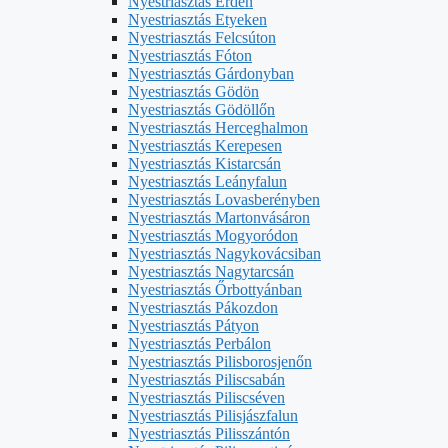
Nyestriasztás Érden
Nyestriasztás Etyeken
Nyestriasztás Felcsúton
Nyestriasztás Fóton
Nyestriasztás Gárdonyban
Nyestriasztás Gödön
Nyestriasztás Gödöllőn
Nyestriasztás Herceghalmon
Nyestriasztás Kerepesen
Nyestriasztás Kistarcsán
Nyestriasztás Leányfalun
Nyestriasztás Lovasberényben
Nyestriasztás Martonvásáron
Nyestriasztás Mogyoródon
Nyestriasztás Nagykovácsiban
Nyestriasztás Nagytarcsán
Nyestriasztás Őrbottyánban
Nyestriasztás Pákozdon
Nyestriasztás Pátyon
Nyestriasztás Perbálon
Nyestriasztás Pilisborosjenőn
Nyestriasztás Piliscsabán
Nyestriasztás Piliscséven
Nyestriasztás Pilisjászfalun
Nyestriasztás Pilisszántón