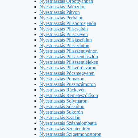
Nyestriasztás Őrbottyánban
Nyestriasztás Pákozdon
Nyestriasztás Pátyon
Nyestriasztás Perbálon
Nyestriasztás Pilisborosjenőn
Nyestriasztás Piliscsabán
Nyestriasztás Piliscséven
Nyestriasztás Pilisjászfalun
Nyestriasztás Pilisszántón
Nyestriasztás Pilisszentivánon
Nyestriasztás Pilisszentlászlón
Nyestriasztás Pilisszentléleken
Nyestriasztás Pilisvörösváron
Nyestriasztás Pócsmegyeren
Nyestriasztás Pomázon
Nyestriasztás Pusztazámoron
Nyestriasztás Ráckevén
Nyestriasztás Remeteszőlősön
Nyestriasztás Solymáron
Nyestriasztás Sóskúton
Nyestriasztás Sukorón
Nyestriasztás Szadán
Nyestriasztás Százhalombatta
Nyestriasztás Szentendrén
Nyestriasztás Szigetmonostoron