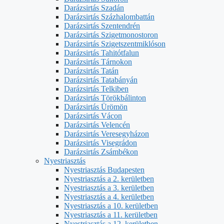
Darázsirtás Szadán
Darázsirtás Százhalombattán
Darázsirtás Szentendrén
Darázsirtás Szigetmonostoron
Darázsirtás Szigetszentmiklóson
Darázsirtás Tahitótfalun
Darázsirtás Tárnokon
Darázsirtás Tatán
Darázsirtás Tatabányán
Darázsirtás Telkiben
Darázsirtás Törökbálinton
Darázsirtás Ürömön
Darázsirtás Vácon
Darázsirtás Velencén
Darázsirtás Veresegyházon
Darázsirtás Visegrádon
Darázsirtás Zsámbékon
Nyestriasztás
Nyestriasztás Budapesten
Nyestriasztás a 2. kerületben
Nyestriasztás a 3. kerületben
Nyestriasztás a 4. kerületben
Nyestriasztás a 10. kerületben
Nyestriasztás a 11. kerületben
Nyestriasztás a 12. kerületben