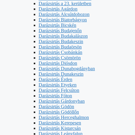
Darázsirtás a 23. kerületben
Darázsirtás Agárdon
Darázsirtás Alcsútdobozon
Darázsirtás Biatorbágyon
Darázsirtás Bicskén
Darázsirtás Budajenőn
Darázsirtás Budakalászon
Darázsirtás Budakeszin
Darázsirtás Budaörsön
Darázsirtás Csobánkán
Darázsirtás Csömörön
Darázsirtás Diósdon
Darázsirtás Dunabogdányban
Darázsirtás Dunakeszin
Darázsirtás Érden
Darázsirtás Etyeken
Darázsirtás Felcsúton
Darázsirtás Fóton
Darázsirtás Gárdonyban
Darázsirtás Gödön
Darázsirtás Gödöllőn
Darázsirtás Herceghalmon
Darázsirtás Kerepesen
Darázsirtás Kistarcsán
Darázsirtás Leányfalun