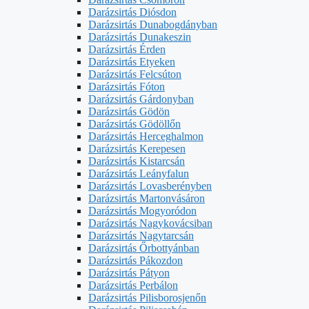
Darázsirtás Diósdon
Darázsirtás Dunabogdányban
Darázsirtás Dunakeszin
Darázsirtás Érden
Darázsirtás Etyeken
Darázsirtás Felcsúton
Darázsirtás Fóton
Darázsirtás Gárdonyban
Darázsirtás Gödön
Darázsirtás Gödöllőn
Darázsirtás Herceghalmon
Darázsirtás Kerepesen
Darázsirtás Kistarcsán
Darázsirtás Leányfalun
Darázsirtás Lovasberényben
Darázsirtás Martonvásáron
Darázsirtás Mogyoródon
Darázsirtás Nagykovácsiban
Darázsirtás Nagytarcsán
Darázsirtás Őrbottyánban
Darázsirtás Pákozdon
Darázsirtás Pátyon
Darázsirtás Perbálon
Darázsirtás Pilisborosjenőn