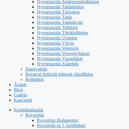
Nyestriasztás Szigetszentmiklóson
Nyestriasztás Tahitótfalun
Nyestriasztás Tárnokon
Nyestriasztás Tatán
Nyestriasztás Tatabányán
Nyestriasztás Telkiben
Nyestriasztás Törökbálinton
Nyestriasztás Ürömön
Nyestriasztás Vácon
Nyestriasztás Velencén
Nyestriasztás Veresegyházon
Nyestriasztás Visegrádon
Nyestriasztás Zsámbék
Hangyairtás
Rovarral fertőzött bútorok elszállítása
Bolhairtás
Áraink
Blog
Galéria
Kapcsolat
Szolgáltatásaink
Rovarirtás
Rovarirtás Budapesten
Rovarirtás az 1. kerületben