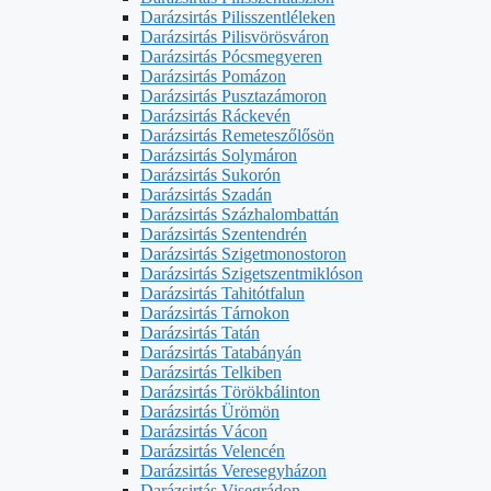
Darázsirtás Pilisszentléleken
Darázsirtás Pilisvörösváron
Darázsirtás Pócsmegyeren
Darázsirtás Pomázon
Darázsirtás Pusztazámoron
Darázsirtás Ráckevén
Darázsirtás Remeteszőlősön
Darázsirtás Solymáron
Darázsirtás Sukorón
Darázsirtás Szadán
Darázsirtás Százhalombattán
Darázsirtás Szentendrén
Darázsirtás Szigetmonostoron
Darázsirtás Szigetszentmiklóson
Darázsirtás Tahitótfalun
Darázsirtás Tárnokon
Darázsirtás Tatán
Darázsirtás Tatabányán
Darázsirtás Telkiben
Darázsirtás Törökbálinton
Darázsirtás Ürömön
Darázsirtás Vácon
Darázsirtás Velencén
Darázsirtás Veresegyházon
Darázsirtás Visegrádon