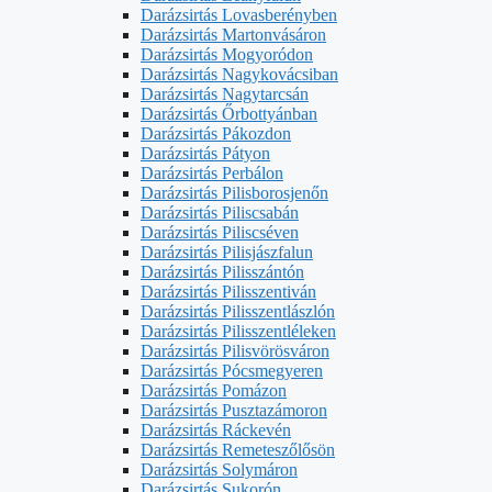
Darázsirtás Lovasberényben
Darázsirtás Martonvásáron
Darázsirtás Mogyoródon
Darázsirtás Nagykovácsiban
Darázsirtás Nagytarcsán
Darázsirtás Őrbottyánban
Darázsirtás Pákozdon
Darázsirtás Pátyon
Darázsirtás Perbálon
Darázsirtás Pilisborosjenőn
Darázsirtás Piliscsabán
Darázsirtás Piliscséven
Darázsirtás Pilisjászfalun
Darázsirtás Pilisszántón
Darázsirtás Pilisszentiván
Darázsirtás Pilisszentlászlón
Darázsirtás Pilisszentléleken
Darázsirtás Pilisvörösváron
Darázsirtás Pócsmegyeren
Darázsirtás Pomázon
Darázsirtás Pusztazámoron
Darázsirtás Ráckevén
Darázsirtás Remeteszőlősön
Darázsirtás Solymáron
Darázsirtás Sukorón