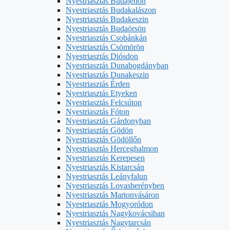
Nyestriasztás Budajenőn
Nyestriasztás Budakalászon
Nyestriasztás Budakeszin
Nyestriasztás Budaörsön
Nyestriasztás Csobánkán
Nyestriasztás Csömörön
Nyestriasztás Diósdon
Nyestriasztás Dunabogdányban
Nyestriasztás Dunakeszin
Nyestriasztás Érden
Nyestriasztás Etyeken
Nyestriasztás Felcsúton
Nyestriasztás Fóton
Nyestriasztás Gárdonyban
Nyestriasztás Gödön
Nyestriasztás Gödöllőn
Nyestriasztás Herceghalmon
Nyestriasztás Kerepesen
Nyestriasztás Kistarcsán
Nyestriasztás Leányfalun
Nyestriasztás Lovasberényben
Nyestriasztás Martonvásáron
Nyestriasztás Mogyoródon
Nyestriasztás Nagykovácsiban
Nyestriasztás Nagytarcsán