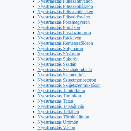
Nyestriasztás Pilisszentivánon
Nyestriasztás Pilisszentlászlón
Nyestriasztás Pilisszentléleken
Nyestriasztás Pilisvörösváron
Nyestriasztás Pócsmegyeren
Nyestriasztás Pomázon
Nyestriasztás Pusztazámoron
Nyestriasztás Ráckevén
Nyestriasztás Remeteszőlősön
Nyestriasztás Solymáron
Nyestriasztás Sóskúton
Nyestriasztás Sukorón
Nyestriasztás Szadán
Nyestriasztás Százhalombatta
Nyestriasztás Szentendrén
Nyestriasztás Szigetmonostoron
Nyestriasztás Szigetszentmiklóson
Nyestriasztás Tahitótfalun
Nyestriasztás Tárnokon
Nyestriasztás Tatán
Nyestriasztás Tatabányán
Nyestriasztás Telkiben
Nyestriasztás Törökbálinton
Nyestriasztás Ürömön
Nyestriasztás Vácon