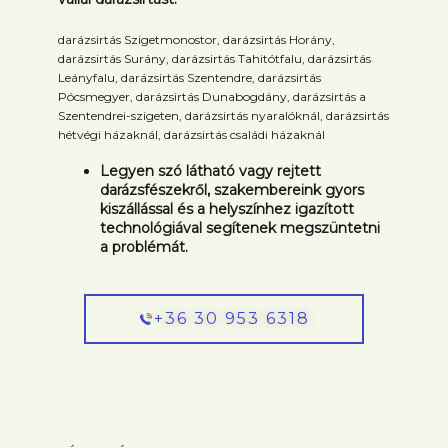
darázsirtás Szigetmonostor, darázsirtás Horány,
darázsirtás Surány, darázsirtás Tahitótfalu, darázsirtás
Leányfalu, darázsirtás Szentendre, darázsirtás
Pócsmegyer, darázsirtás Dunabogdány, darázsirtás a
Szentendrei-szigeten, darázsirtás nyaralóknál, darázsirtás
hétvégi házaknál, darázsirtás családi házaknál
Legyen szó látható vagy rejtett
darázsfészekről, szakembereink gyors
kiszállással és a helyszínhez igazított
technológiával segítenek megszüntetni
a problémát.
+36 30 953 6318