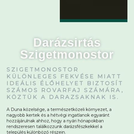
Darázsirtás
Szigetmonostor
SZIGETMONOSTOR
KÜLÖNLEGES FEKVÉSE MIATT
IDEÁLIS ÉLŐHELYET BIZTOSÍT
SZÁMOS ROVARFAJ SZÁMÁRA,
KÖZTÜK A DARAZSAKNAK IS.
A Duna közelsége, a természetközeli környezet, a
nagyobb kertek és a hétvégi ingatlanok egyaránt
hozzájárulnak ahhoz, hogy a nyári hónapokban
rendszeresen találkozzunk darázsfészkekkel a
település különböző részein.