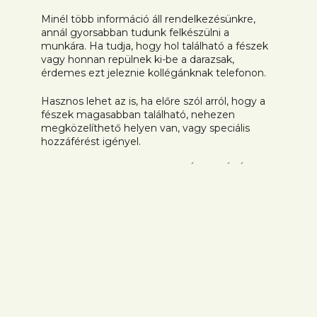
Minél több információ áll rendelkezésünkre,
annál gyorsabban tudunk felkészülni a
munkára. Ha tudja, hogy hol található a fészek
vagy honnan repülnek ki-be a darazsak,
érdemes ezt jeleznie kollégánknak telefonon.
Hasznos lehet az is, ha előre szól arról, hogy a
fészek magasabban található, nehezen
megközelíthető helyen van, vagy speciális
hozzáférést igényel.
MIT TEGYEN A SZAKEMBER ÉRKEZÉSÉIG?
Tartsa távol a gyerekeket és a
háziállatokat az érintett területtől.
Figyelje meg biztonságos távolságból a
darazsak mozgását.
Jegyezze meg, hogy pontosan hol látja a
legnagyobb aktivitást.
MIT NE TEGYEN?
Ne próbálja meg eltávolítani a fészket