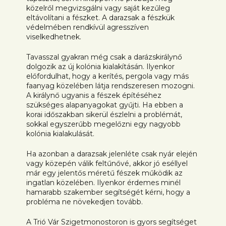
közelről megvizsgálni vagy saját kezűleg
eltávolítani a fészket. A darazsak a fészkük
védelmében rendkívül agresszíven
viselkedhetnek.
Tavasszal gyakran még csak a darázskirálynő
dolgozik az új kolónia kialakításán. Ilyenkor
előfordulhat, hogy a kerítés, pergola vagy más
faanyag közelében látja rendszeresen mozogni.
A királynő ugyanis a fészek építéséhez
szükséges alapanyagokat gyűjti. Ha ebben a
korai időszakban sikerül észlelni a problémát,
sokkal egyszerűbb megelőzni egy nagyobb
kolónia kialakulását.
Ha azonban a darazsak jelenléte csak nyár elején
vagy közepén válik feltűnővé, akkor jó eséllyel
már egy jelentős méretű fészek működik az
ingatlan közelében. Ilyenkor érdemes minél
hamarabb szakember segítségét kérni, hogy a
probléma ne növekedjen tovább.
A Trió Vár Szigetmonostoron is gyors segítséget