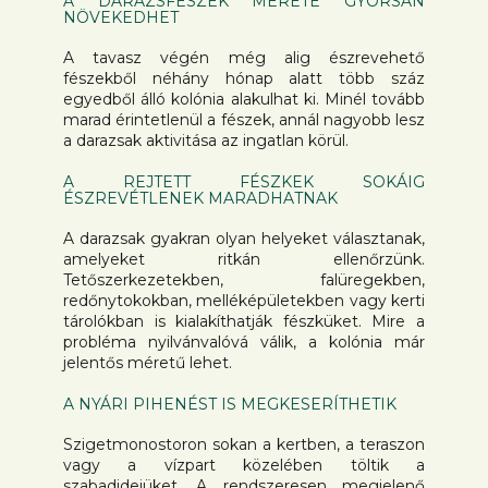
A DARÁZSFÉSZEK MÉRETE GYORSAN
NÖVEKEDHET
A tavasz végén még alig észrevehető
fészekből néhány hónap alatt több száz
egyedből álló kolónia alakulhat ki. Minél tovább
marad érintetlenül a fészek, annál nagyobb lesz
a darazsak aktivitása az ingatlan körül.
A REJTETT FÉSZKEK SOKÁIG
ÉSZREVÉTLENEK MARADHATNAK
A darazsak gyakran olyan helyeket választanak,
amelyeket ritkán ellenőrzünk.
Tetőszerkezetekben, falüregekben,
redőnytokokban, melléképületekben vagy kerti
tárolókban is kialakíthatják fészküket. Mire a
probléma nyilvánvalóvá válik, a kolónia már
jelentős méretű lehet.
A NYÁRI PIHENÉST IS MEGKESERÍTHETIK
Szigetmonostoron sokan a kertben, a teraszon
vagy a vízpart közelében töltik a
szabadidejüket. A rendszeresen megjelenő