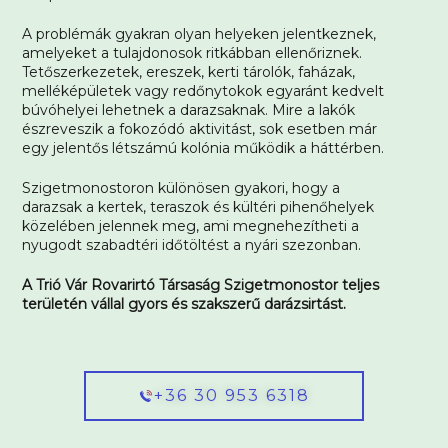
A problémák gyakran olyan helyeken jelentkeznek,
amelyeket a tulajdonosok ritkábban ellenőriznek.
Tetőszerkezetek, ereszek, kerti tárolók, faházak,
melléképületek vagy redőnytokok egyaránt kedvelt
búvóhelyei lehetnek a darazsaknak. Mire a lakók
észreveszik a fokozódó aktivitást, sok esetben már
egy jelentős létszámú kolónia működik a háttérben.
Szigetmonostoron különösen gyakori, hogy a
darazsak a kertek, teraszok és kültéri pihenőhelyek
közelében jelennek meg, ami megnehezítheti a
nyugodt szabadtéri időtöltést a nyári szezonban.
A Trió Vár Rovarirtó Társaság Szigetmonostor teljes
területén vállal gyors és szakszerű darázsirtást.
+36 30 953 6318