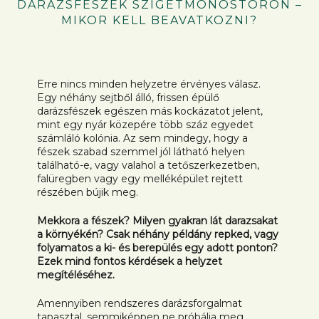
DARÁZSFÉSZEK SZIGETMONOSTORON –
MIKOR KELL BEAVATKOZNI?
Erre nincs minden helyzetre érvényes válasz.
Egy néhány sejtből álló, frissen épülő
darázsfészek egészen más kockázatot jelent,
mint egy nyár közepére több száz egyedet
számláló kolónia. Az sem mindegy, hogy a
fészek szabad szemmel jól látható helyen
található-e, vagy valahol a tetőszerkezetben,
falüregben vagy egy melléképület rejtett
részében bújik meg.
Mekkora a fészek? Milyen gyakran lát darazsakat
a környékén? Csak néhány példány repked, vagy
folyamatos a ki- és berepülés egy adott ponton?
Ezek mind fontos kérdések a helyzet
megítéléséhez.
Amennyiben rendszeres darázsforgalmat
tapasztal, semmiképpen ne próbálja meg