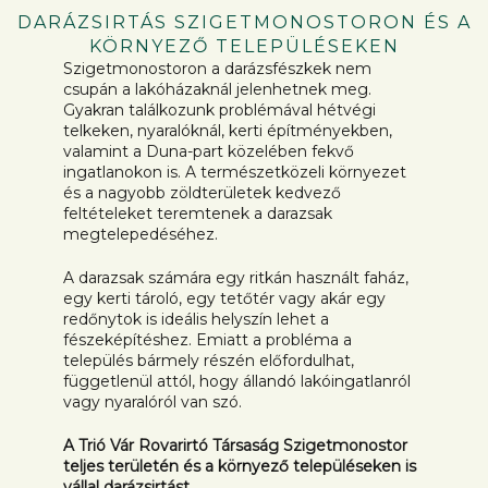
DARÁZSIRTÁS SZIGETMONOSTORON ÉS A
KÖRNYEZŐ TELEPÜLÉSEKEN
Szigetmonostoron a darázsfészkek nem
csupán a lakóházaknál jelenhetnek meg.
Gyakran találkozunk problémával hétvégi
telkeken, nyaralóknál, kerti építményekben,
valamint a Duna-part közelében fekvő
ingatlanokon is. A természetközeli környezet
és a nagyobb zöldterületek kedvező
feltételeket teremtenek a darazsak
megtelepedéséhez.
A darazsak számára egy ritkán használt faház,
egy kerti tároló, egy tetőtér vagy akár egy
redőnytok is ideális helyszín lehet a
fészeképítéshez. Emiatt a probléma a
település bármely részén előfordulhat,
függetlenül attól, hogy állandó lakóingatlanról
vagy nyaralóról van szó.
A Trió Vár Rovarirtó Társaság Szigetmonostor
teljes területén és a környező településeken is
vállal darázsirtást.