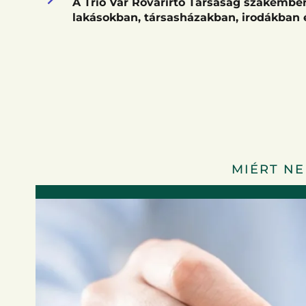
A Trió Vár Rovarirtó Társaság szakembere
lakásokban, társasházakban, irodákban 
MIÉRT NE