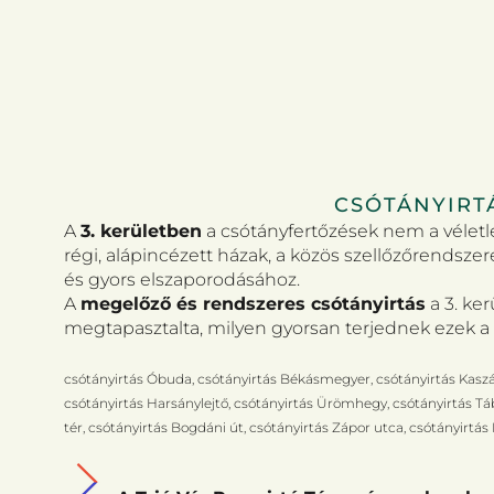
CSÓTÁNYIRTÁ
A
3. kerületben
a csótányfertőzések nem a véletl
régi, alápincézett házak, a közös szellőzőrendsze
és gyors elszaporodásához.
A
megelőző és rendszeres csótányirtás
a 3. ke
megtapasztalta, milyen gyorsan terjednek ezek a 
csótányirtás Óbuda, csótányirtás Békásmegyer, csótányirtás Kaszás
csótányirtás Harsánylejtő, csótányirtás Ürömhegy, csótányirtás Tábo
tér, csótányirtás Bogdáni út, csótányirtás Zápor utca, csótányirtás