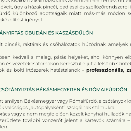
nyok kiválóan alkalmazkodtak az emberi élettérhez: ott éln
eit, úgy a házak pincéi, padlásai és szellőzőrendszerei is
rdő különböző adottságaik miatt más-más módon seg
özelítést igényel.
ÓTÁNYIRTÁS ÓBUDÁN ÉS KASZÁSDŰLŐN
jedt pincék, raktárak és csőhálózatok húzódnak, amel
sen kedveli a meleg, párás helyeket, ahol könnyen elb
 és vezetékcsatornákon keresztül eljut a felsőbb szintek
 és bolti irtószerek hatástalanok –
professzionális, 
 CSÓTÁNYIRTÁS BÉKÁSMEGYEREN ÉS RÓMAIFÜRDŐN
nt amilyen Békásmegyer vagy Rómaifürdő, a csótányok k
ók valóságos „autópályaként” szolgálnak számukra.
őzőrács vagy a nem megfelelően kezelt konyhai hulladék n
erüzlete további vonzerőt jelent a kártevők számára –
len.