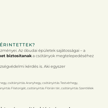
 ÉRINTETTEK?
zményei. Az óbudai épületek sajátosságai – a
eket biztosítanak
a csótányok megtelepedéséhez
ségvédelmi kérdés is. Aki egyszer
egy, csótányirtás Aranyhegy, csótányirtás Testvérhegy,
rtás Filatorigát, csótányirtás Flórián tér, csótányirtás Szentlélek