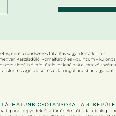
s, mint a rendszeres takarítás vagy a fertőtlenítés.
megyer, Kaszásdűlő, Rómaifürdő és Aquincum – különösen
dszerek ideális életfeltételeket kínálnak a kártevők számá
kulcsfontosságú a lakó- és üzleti ingatlanokban egyaránt.
 LÁTHATUNK CSÓTÁNYOKAT A 3. KERÜL
arti panelnegyedektől a történelmi óbudai utcákig – ne