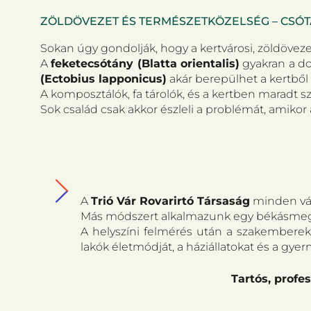
ZÖLDÖVEZET ÉS TERMÉSZETKÖZELSÉG – CSÓ
Sokan úgy gondolják, hogy a kertvárosi, zöldövez
A
feketecsótány (Blatta orientalis)
gyakran a do
(Ectobius lapponicus)
akár berepülhet a kertből 
A komposztálók, fa tárolók, és a kertben maradt 
Sok család csak akkor észleli a problémát, amiko
A
Trió Vár Rovarirtó Társaság
minden vár
Más módszert alkalmazunk egy békásmegy
A helyszíni felmérés után a szakembere
lakók életmódját, a háziállatokat és a gyer
Tartós, profes