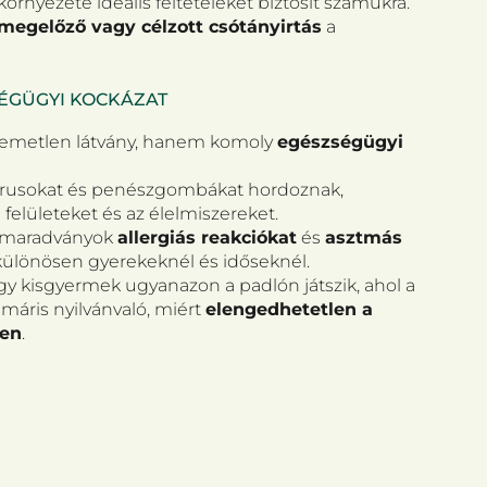
örnyezete ideális feltételeket biztosít számukra.
megelőző vagy célzott csótányirtás
a
SÉGÜGYI KOCKÁZAT
lemetlen látvány, hanem komoly
egészségügyi
írusokat és penészgombákat hordoznak,
felületeket és az élelmiszereket.
i maradványok
allergiás reakciókat
és
asztmás
 különösen gyerekeknél és időseknél.
y kisgyermek ugyanazon a padlón játszik, ahol a
máris nyilvánvaló, miért
elengedhetetlen a
ben
.