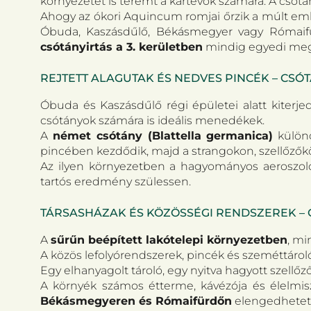
környezetet is teremt a kártevők számára. A csótá
Ahogy az ókori Aquincum romjai őrzik a múlt emlék
Óbuda, Kaszásdűlő, Békásmegyer vagy Rómaifü
csótányirtás a 3. kerületben
mindig egyedi megk
REJTETT ALAGUTAK ÉS NEDVES PINCÉK – CS
Óbuda és Kaszásdűlő régi épületei alatt kiter
csótányok számára is ideális menedékek.
A
német csótány (Blattella germanica)
különö
pincében kezdődik, majd a strangokon, szellőzőkön
Az ilyen környezetben a hagyományos aeroszolok
tartós eredmény szülessen.
TÁRSASHÁZAK ÉS KÖZÖSSÉGI RENDSZEREK –
A
sűrűn beépített lakótelepi környezetben
, mi
A közös lefolyórendszerek, pincék és szeméttárol
Egy elhanyagolt tároló, egy nyitva hagyott szell
A környék számos étterme, kávézója és élelmisz
Békásmegyeren és Rómaifürdőn
elengedhetet