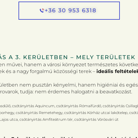
+36 30 953 6318
S A 3. KERÜLETBEN – MELY TERÜLETEK
en művei, hanem a városi környezet természetes követke
rek és a nagy forgalmú közösségi terek –
ideális feltétel
rületben nem pusztán kényelmi, hanem higiéniai és egész
rovarok, tudja: nem érdemes halogatni a beavatkozást.
dűlő, csótányirtás Aquincum, csótányirtás Rómaifürdő, csótányirtás Csillagh
rhegy, csótányirtás Remetehegy, csótányirtás Kórház utcai lakótelep, csótányi
 Lajos utca, csótányirtás Amfiteátrum tér, csótányirtás Vörösvári út