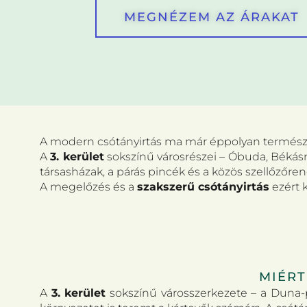
MEGNÉZEM AZ ÁRAKAT
A modern csótányirtás ma már éppolyan természete
A
3. kerület
sokszínű városrészei – Óbuda, Békás
társasházak, a párás pincék és a közös szellőzőren
A megelőzés és a
szakszerű csótányirtás
ezért 
MIÉRT
A
3. kerület
sokszínű városszerkezete – a Duna-p