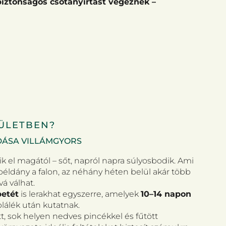
 biztonságos csótányirtást végeznek –
RÜLETBEN?
DÁSA VILLÁMGYORS
k el magától – sőt, napról napra súlyosbodik. Ami
ldány a falon, az néhány héten belül akár több
vá válhat.
petét
is lerakhat egyszerre, amelyek
10–14 napon
lálék után kutatnak.
, sok helyen nedves pincékkel és fűtött