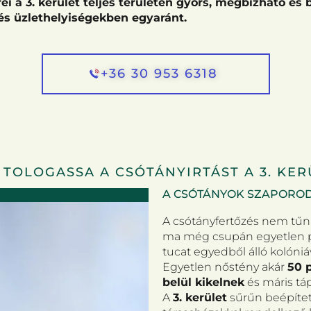
i a 3. kerület teljes területén gyors, megbízható és
és üzlethelyiségekben egyaránt.
+36 30 953 6318
 TOLOGASSA A CSÓTÁNYIRTÁST A 3. KE
A CSÓTÁNYOK SZAPORO
A csótányfertőzés nem tűni
ma még csupán egyetlen pé
tucat egyedből álló kolóniá
Egyetlen nőstény akár
50 
belül kikelnek
és máris táp
A
3. kerület
sűrűn beépített