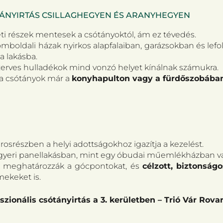
TÁNYIRTÁS CSILLAGHEGYEN ÉS ARANYHEGYEN
eti részek mentesek a csótányoktól, ám ez tévedés.
mboldali házak nyirkos alapfalaiban, garázsokban és lef
a lakásba.
szerves hulladékok mind vonzó helyet kínálnak számukra.
r a csótányok már a
konyhapulton vagy a fürdőszobába
osrészben a helyi adottságokhoz igazítja a kezelést.
eri panellakásban, mint egy óbudai műemlékházban vagy
k meghatározzák a gócpontokat, és
célzott, biztonságo
mekeket is.
szionális csótányirtás a 3. kerületben – Trió Vár Rova