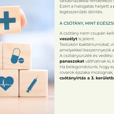
társasházakkal rendelkező k
Ezért a halogatás helyett a
legésszerűbb döntés.
A CSÓTÁNY, MINT EGÉSZ
A csótány nem csupán kel
veszélyt
is jelent.
Testükön baktériumokat, v
amelyekkel beszennyezik a 
A csótányürülék és vedlés
panaszokat
válthatnak ki,
Ha belegondolunk, hogy eg
rovarok éjszaka mozognak, 
csótányirtás a 3. kerület