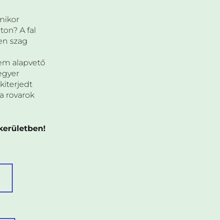
mikor
lton? A fal
en szag
em alapvető
egyer
 kiterjedt
a rovarok
 kerületben!