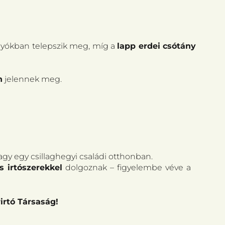
olyókban telepszik meg, míg a
lapp erdei csótány
n
jelennek meg.
 egy csillaghegyi családi otthonban.
s irtószerekkel
dolgoznak – figyelembe véve a
rirtó Társaság!