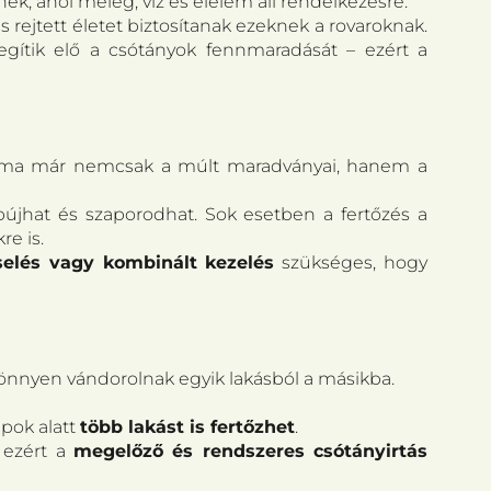
ek, ahol meleg, víz és élelem áll rendelkezésre.
 rejtett életet biztosítanak ezeknek a rovaroknak.
ítik elő a csótányok fennmaradását – ezért a
yek ma már nemcsak a múlt maradványai, hanem a
újhat és szaporodhat. Sok esetben a fertőzés a
re is.
zselés vagy kombinált kezelés
szükséges, hogy
önnyen vándorolnak egyik lakásból a másikba.
apok alatt
több lakást is fertőzhet
.
 ezért a
megelőző és rendszeres csótányirtás