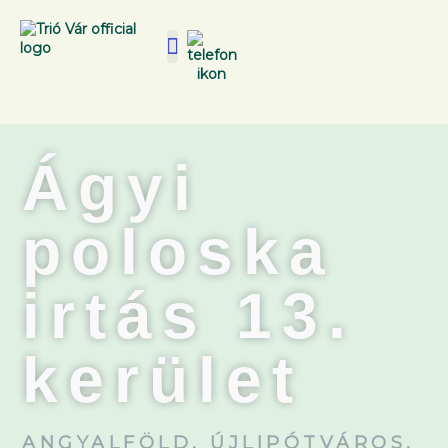
Ágyi
poloska
irtás 13.
kerület
ANGYALFÖLD, ÚJLIPÓTVÁROS,