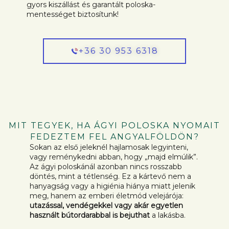
gyors kiszállást és garantált poloska-
mentességet biztosítunk!
+36 30 953 6318
MIT TEGYEK, HA ÁGYI POLOSKA NYOMAIT
FEDEZTEM FEL ANGYALFÖLDÖN?
Sokan az első jeleknél hajlamosak legyinteni,
vagy reménykedni abban, hogy „majd elmúlik”.
Az ágyi poloskánál azonban nincs rosszabb
döntés, mint a tétlenség. Ez a kártevő nem a
hanyagság vagy a higiénia hiánya miatt jelenik
meg, hanem az emberi életmód velejárója:
utazással, vendégekkel vagy akár egyetlen
használt bútordarabbal is bejuthat
a lakásba.