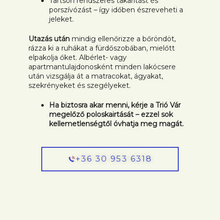
Tartson rendszeres takarítást és
porszívózást – így időben észreveheti a
jeleket.
Utazás után
mindig ellenőrizze a bőröndöt,
rázza ki a ruhákat a fürdőszobában, mielőtt
elpakolja őket. Albérlet- vagy
apartmantulajdonosként minden lakócsere
után vizsgálja át a matracokat, ágyakat,
szekrényeket és szegélyeket.
Ha biztosra akar menni, kérje a Trió Vár
megelőző poloskairtását – ezzel sok
kellemetlenségtől óvhatja meg magát.
+36 30 953 6318