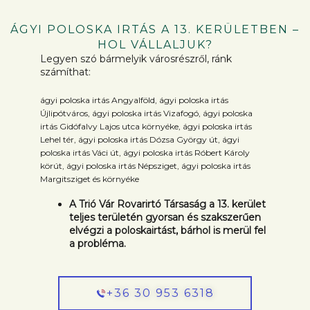
ÁGYI POLOSKA IRTÁS A 13. KERÜLETBEN –
HOL VÁLLALJUK?
Legyen szó bármelyik városrészről, ránk
számíthat:
ágyi poloska irtás Angyalföld, ágyi poloska irtás
Újlipótváros, ágyi poloska irtás Vizafogó, ágyi poloska
irtás Gidófalvy Lajos utca környéke, ágyi poloska irtás
Lehel tér, ágyi poloska irtás Dózsa György út, ágyi
poloska irtás Váci út, ágyi poloska irtás Róbert Károly
körút, ágyi poloska irtás Népsziget, ágyi poloska irtás
Margitsziget és környéke
A Trió Vár Rovarirtó Társaság a 13. kerület
teljes területén gyorsan és szakszerűen
elvégzi a poloskairtást, bárhol is merül fel
a probléma.
+36 30 953 6318