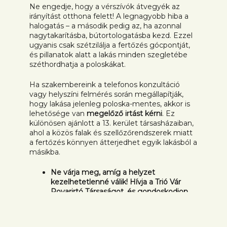
Ne engedje, hogy a vérszívók átvegyék az
irányítást otthona felett! A legnagyobb hiba a
halogatás – a második pedig az, ha azonnal
nagytakarításba, bútortologatásba kezd. Ezzel
ugyanis csak szétzilálja a fertőzés gócpontját,
és pillanatok alatt a lakás minden szegletébe
széthordhatja a poloskákat.
Ha szakembereink a telefonos konzultáció
vagy helyszíni felmérés során megállapítják,
hogy lakása jelenleg poloska-mentes, akkor is
lehetősége van
megelőző irtást kérni
. Ez
különösen ajánlott a 13. kerület társasházaiban,
ahol a közös falak és szellőzőrendszerek miatt
a fertőzés könnyen átterjedhet egyik lakásból a
másikba.
Ne várja meg, amíg a helyzet
kezelhetetlenné válik! Hívja a Trió Vár
Rovarirtó Társaságot, és gondoskodjon
róla, hogy otthona a 13. kerületben is
poloska-mentes maradjon!