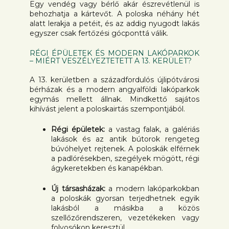
Egy vendég vagy bérlő akár észrevétlenül is
behozhatja a kártevőt. A poloska néhány hét
alatt lerakja a petéit, és az addig nyugodt lakás
egyszer csak fertőzési gócponttá válik.
RÉGI ÉPÜLETEK ÉS MODERN LAKÓPARKOK
– MIÉRT VESZÉLYEZTETETT A 13. KERÜLET?
A 13. kerületben a századfordulós újlipótvárosi
bérházak és a modern angyalföldi lakóparkok
egymás mellett állnak. Mindkettő sajátos
kihívást jelent a poloskairtás szempontjából.
Régi épületek:
a vastag falak, a galériás
lakások és az antik bútorok rengeteg
búvóhelyet rejtenek. A poloskák elférnek
a padlórésekben, szegélyek mögött, régi
ágykeretekben és kanapékban.
Új társasházak:
a modern lakóparkokban
a poloskák gyorsan terjedhetnek egyik
lakásból a másikba a közös
szellőzőrendszeren, vezetékeken vagy
folyosókon keresztül.