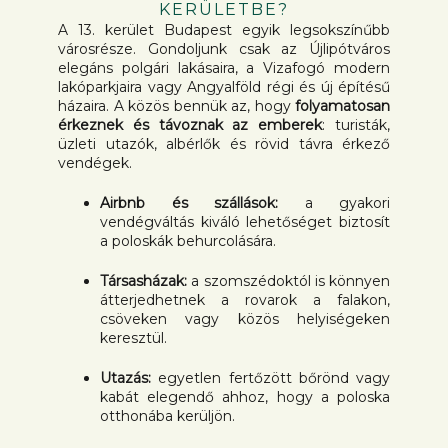
KERÜLETBE?
A 13. kerület Budapest egyik legsokszínűbb
városrésze. Gondoljunk csak az Újlipótváros
elegáns polgári lakásaira, a Vizafogó modern
lakóparkjaira vagy Angyalföld régi és új építésű
házaira. A közös bennük az, hogy
folyamatosan
érkeznek és távoznak az emberek
: turisták,
üzleti utazók, albérlők és rövid távra érkező
vendégek.
Airbnb és szállások:
a gyakori
vendégváltás kiváló lehetőséget biztosít
a poloskák behurcolására.
Társasházak:
a szomszédoktól is könnyen
átterjedhetnek a rovarok a falakon,
csöveken vagy közös helyiségeken
keresztül.
Utazás:
egyetlen fertőzött bőrönd vagy
kabát elegendő ahhoz, hogy a poloska
otthonába kerüljön.