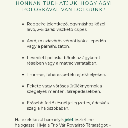
HONNAN TUDHATJUK, HOGY ÁGYI
POLOSKÁVAL VAN DOLGUNK?
Reggelre jelentkező, egymáshoz közel
lévő, 2–5 darab viszkető csípés.
Apró, rozsdavörös vérpöttyök a lepedőn
vagy a párnahuzaton.
Levedlett poloska-bőrök az ágykeret
réseiben vagy a matrac varrataiban.
1 mm-es, fehéres peték rejtekhelyeken.
Fekete vagy vöröses ürüléknyomok a
szegélyek mentén, falrepedésekben.
Erősebb fertőzésnél jellegzetes, édeskés
szag a hálószobában.
Ha ezek közül bármelyik
jelet
észleli, ne
halogassa! Hívja a Trió Vár Rovarirtó Társaságot –