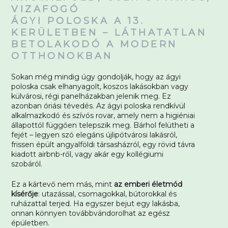
VIZAFOGÓ
ÁGYI POLOSKA A 13.
KERÜLETBEN – LÁTHATATLAN
BETOLAKODÓ A MODERN
OTTHONOKBAN
Sokan még mindig úgy gondolják, hogy az ágyi
poloska csak elhanyagolt, koszos lakásokban vagy
külvárosi, régi panelházakban jelenik meg. Ez
azonban óriási tévedés. Az ágyi poloska rendkívül
alkalmazkodó és szívós rovar, amely nem a higiéniai
állapottól függően telepszik meg. Bárhol felütheti a
fejét – legyen szó elegáns újlipótvárosi lakásról,
frissen épült angyalföldi társasházról, egy rövid távra
kiadott airbnb-ről, vagy akár egy kollégiumi
szobáról.
Ez a kártevő nem más, mint
az emberi életmód
kísérője
: utazással, csomagokkal, bútorokkal és
ruházattal terjed. Ha egyszer bejut egy lakásba,
onnan könnyen továbbvándorolhat az egész
épületben.