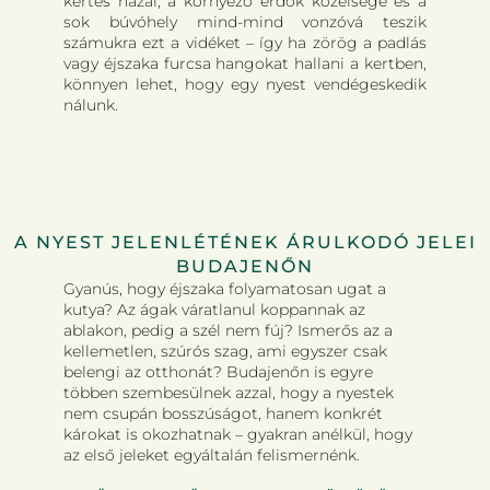
kertes házai, a környező erdők közelsége és a
sok búvóhely mind-mind vonzóvá teszik
számukra ezt a vidéket – így ha zörög a padlás
vagy éjszaka furcsa hangokat hallani a kertben,
könnyen lehet, hogy egy nyest vendégeskedik
nálunk.
A NYEST JELENLÉTÉNEK ÁRULKODÓ JELEI
BUDAJENŐN
Gyanús, hogy éjszaka folyamatosan ugat a
kutya? Az ágak váratlanul koppannak az
ablakon, pedig a szél nem fúj? Ismerős az a
kellemetlen, szúrós szag, ami egyszer csak
belengi az otthonát? Budajenőn is egyre
többen szembesülnek azzal, hogy a nyestek
nem csupán bosszúságot, hanem konkrét
károkat is okozhatnak – gyakran anélkül, hogy
az első jeleket egyáltalán felismernénk.