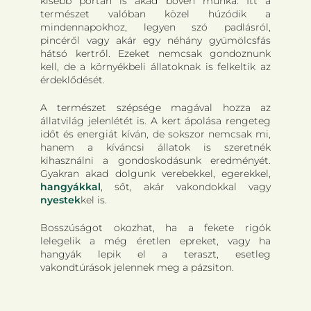
kisebb portán is akad bőven munka. Itt a
természet valóban közel húzódik a
mindennapokhoz, legyen szó padlásról,
pincéről vagy akár egy néhány gyümölcsfás
hátsó kertről. Ezeket nemcsak gondoznunk
kell, de a környékbeli állatoknak is felkeltik az
érdeklődését.
A természet szépsége magával hozza az
állatvilág jelenlétét is. A kert ápolása rengeteg
időt és energiát kíván, de sokszor nemcsak mi,
hanem a kíváncsi állatok is szeretnék
kihasználni a gondoskodásunk eredményét.
Gyakran akad dolgunk verebekkel, egerekkel,
hangyákkal
, sőt, akár vakondokkal vagy
nyestek
kel is.
Bosszúságot okozhat, ha a fekete rigók
lelegelik a még éretlen epreket, vagy ha
hangyák lepik el a teraszt, esetleg
vakondtúrások jelennek meg a pázsiton.