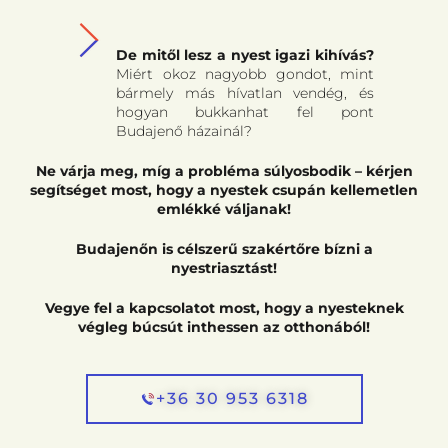
De mitől lesz a nyest igazi kihívás?
Miért okoz nagyobb gondot, mint
bármely más hívatlan vendég, és
hogyan bukkanhat fel pont
Budajenő házainál?
Ne várja meg, míg a probléma súlyosbodik – kérjen
segítséget most, hogy a nyestek csupán kellemetlen
emlékké váljanak!
Budajenőn is célszerű szakértőre bízni a
nyestriasztást!
Vegye fel a kapcsolatot most, hogy a nyesteknek
végleg búcsút inthessen az otthonából!
+36 30 953 6318