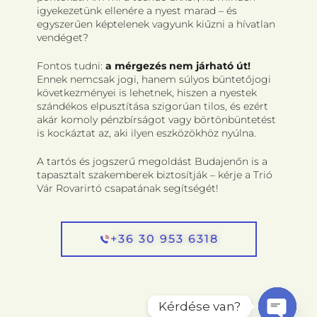
igyekezetünk ellenére a nyest marad – és
egyszerűen képtelenek vagyunk kiűzni a hívatlan
vendéget?
Fontos tudni:
a mérgezés nem járható út!
Ennek nemcsak jogi, hanem súlyos büntetőjogi
következményei is lehetnek, hiszen a nyestek
szándékos elpusztítása szigorúan tilos, és ezért
akár komoly pénzbírságot vagy börtönbüntetést
is kockáztat az, aki ilyen eszközökhöz nyúlna.
A tartós és jogszerű megoldást Budajenőn is a
tapasztalt szakemberek biztosítják – kérje a Trió
Vár Rovarirtó csapatának segítségét!
+36 30 953 6318
Kérdése van?