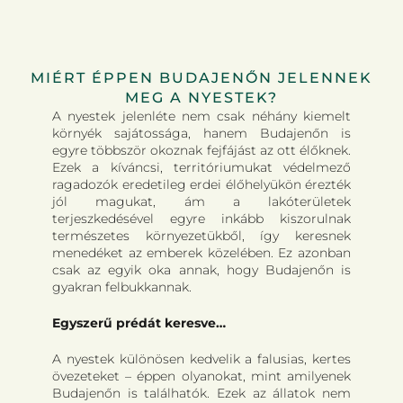
MIÉRT ÉPPEN BUDAJENŐN JELENNEK
MEG A NYESTEK?
A nyestek jelenléte nem csak néhány kiemelt
környék sajátossága, hanem Budajenőn is
egyre többször okoznak fejfájást az ott élőknek.
Ezek a kíváncsi, territóriumukat védelmező
ragadozók eredetileg erdei élőhelyükön érezték
jól magukat, ám a lakóterületek
terjeszkedésével egyre inkább kiszorulnak
természetes környezetükből, így keresnek
menedéket az emberek közelében. Ez azonban
csak az egyik oka annak, hogy Budajenőn is
gyakran felbukkannak.
Egyszerű prédát keresve…
A nyestek különösen kedvelik a falusias, kertes
övezeteket – éppen olyanokat, mint amilyenek
Budajenőn is találhatók. Ezek az állatok nem