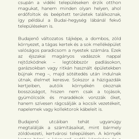
csupán a vidéki településeken érzik otthon
magukat, hanem minden olyan helyen, ahol
erdőfoltok és beépített területek találkoznak,
így például a Budai-hegység lábánál fekvő
településeken is.
Budajenő változatos tájképe, a dombos, zöld
környezet, a tágas kertek és a sok melléképület
valóságos paradicsom a nyestek számára. Ezek
az éjszakai magányos vadászok nappal
rejtőzködnek – legtöbbször padlásokon,
garázsokban vagy ritkán használt épületekben
bújnak meg –, majd sötétedés után indulnak
útnak, élelmet keresve. Sokszor a házigazdák
kertjeiben, autóik környékén okoznak
bosszúságot, hiszen nem csak a tojások,
gyümölcsök és maradékok vonzzák őket,
hanem szívesen rágcsálják a kocsik vezetékeit,
napelemek vagy kollektorok kábeleit is.
Budajenő utcáiban tehát ugyanúgy
megtalálják a számításaikat, mint bármely
zöldövezeti, kertvárosi településen. A környék