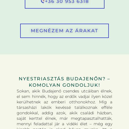
+36 30 953 6318
MEGNÉZEM AZ ÁRAKAT
NYESTRIASZTÁS BUDAJENŐN? –
KOMOLYAN GONDOLJUK!
Sokan, akik Budajenő csendes utcáiban élnek,
el sem hinnék, hogy az erdők vadjai ilyen közel
kerülhetnek az emberi otthonokhoz. Míg a
társasházi lakók kevéssé találkoznak efféle
gondokkal, addig azok, akik családi házban,
saját kerttel élnek, már megtapasztalhatták,
mennyi feladattal jár a vidéki élet – még egy