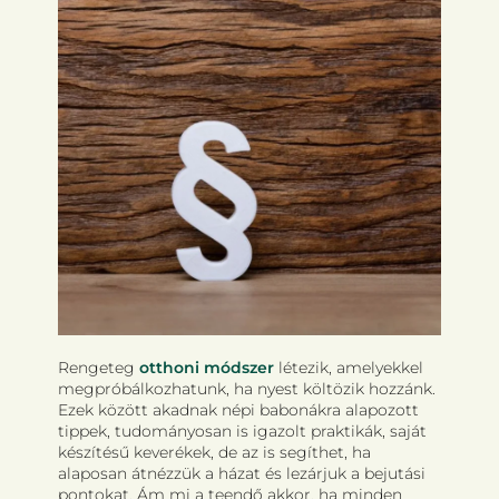
Rengeteg
otthoni módszer
létezik, amelyekkel
megpróbálkozhatunk, ha nyest költözik hozzánk.
Ezek között akadnak népi babonákra alapozott
tippek, tudományosan is igazolt praktikák, saját
készítésű keverékek, de az is segíthet, ha
alaposan átnézzük a házat és lezárjuk a bejutási
pontokat. Ám mi a teendő akkor, ha minden