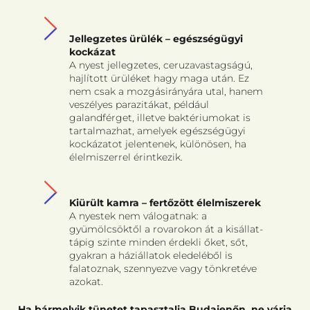
Jellegzetes ürülék – egészségügyi
kockázat
A nyest jellegzetes, ceruzavastagságú,
hajlított ürüléket hagy maga után. Ez
nem csak a mozgásirányára utal, hanem
veszélyes parazitákat, például
galandférget, illetve baktériumokat is
tartalmazhat, amelyek egészségügyi
kockázatot jelentenek, különösen, ha
élelmiszerrel érintkezik.
Kiürült kamra – fertőzött élelmiszerek
A nyestek nem válogatnak: a
gyümölcsöktől a rovarokon át a kisállat-
tápig szinte minden érdekli őket, sőt,
gyakran a háziállatok eledeléből is
falatoznak, szennyezve vagy tönkretéve
azokat.
Ha bármelyik tünetet tapasztalja Budajenőn, ne várja