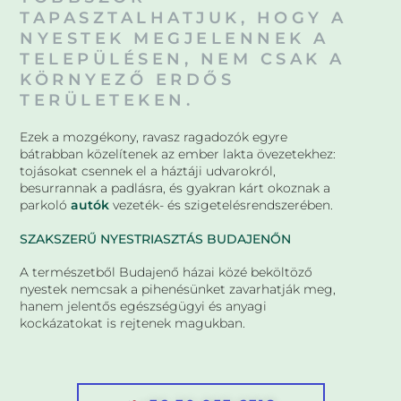
TAPASZTALHATJUK, HOGY A
NYESTEK MEGJELENNEK A
TELEPÜLÉSEN, NEM CSAK A
KÖRNYEZŐ ERDŐS
TERÜLETEKEN.
Ezek a mozgékony, ravasz ragadozók egyre
bátrabban közelítenek az ember lakta övezetekhez:
tojásokat csennek el a háztáji udvarokról,
besurrannak a padlásra, és gyakran kárt okoznak a
parkoló
autók
vezeték- és szigetelésrendszerében.
SZAKSZERŰ NYESTRIASZTÁS BUDAJENŐN
A természetből Budajenő házai közé beköltöző
nyestek nemcsak a pihenésünket zavarhatják meg,
hanem jelentős egészségügyi és anyagi
kockázatokat is rejtenek magukban.