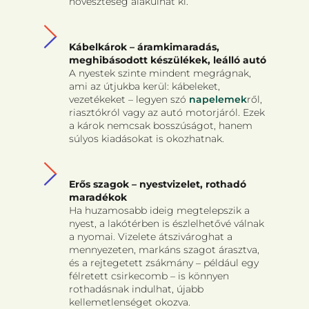
hőveszteség alakulhat ki.
Kábelkárok – áramkimaradás,
meghibásodott készülékek, leálló autó
A nyestek szinte mindent megrágnak,
ami az útjukba kerül: kábeleket,
vezetékeket – legyen szó
napelemek
ről,
riasztókról vagy az autó motorjáról. Ezek
a károk nemcsak bosszúságot, hanem
súlyos kiadásokat is okozhatnak.
Erős szagok – nyestvizelet, rothadó
maradékok
Ha huzamosabb ideig megtelepszik a
nyest, a lakótérben is észlelhetővé válnak
a nyomai. Vizelete átszivároghat a
mennyezeten, markáns szagot árasztva,
és a rejtegetett zsákmány – például egy
félretett csirkecomb – is könnyen
rothadásnak indulhat, újabb
kellemetlenséget okozva.