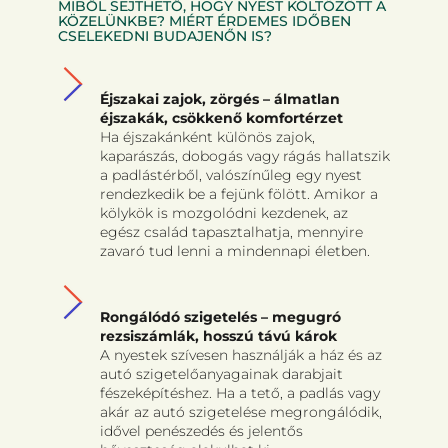
MIBŐL SEJTHETŐ, HOGY NYEST KÖLTÖZÖTT A
KÖZELÜNKBE? MIÉRT ÉRDEMES IDŐBEN
CSELEKEDNI BUDAJENŐN IS?
Éjszakai zajok, zörgés – álmatlan
éjszakák, csökkenő komfortérzet
Ha éjszakánként különös zajok,
kaparászás, dobogás vagy rágás hallatszik
a padlástérből, valószínűleg egy nyest
rendezkedik be a fejünk fölött. Amikor a
kölykök is mozgolódni kezdenek, az
egész család tapasztalhatja, mennyire
zavaró tud lenni a mindennapi életben.
Rongálódó szigetelés – megugró
rezsiszámlák, hosszú távú károk
A nyestek szívesen használják a ház és az
autó szigetelőanyagainak darabjait
fészeképítéshez. Ha a tető, a padlás vagy
akár az autó szigetelése megrongálódik,
idővel penészedés és jelentős