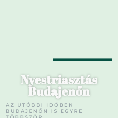
Nyestriasztás
Budajenőn
AZ UTÓBBI IDŐBEN
BUDAJENŐN IS EGYRE
TÖBBSZÖR