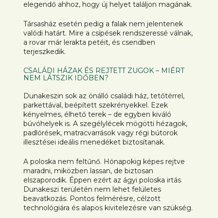
elegendő ahhoz, hogy új helyet találjon magának.
Társasház esetén pedig a falak nem jelentenek
valódi határt. Mire a csípések rendszeressé válnak,
a rovar már lerakta petéit, és csendben
terjeszkedik.
CSALÁDI HÁZAK ÉS REJTETT ZUGOK – MIÉRT
NEM LÁTSZIK IDŐBEN?
Dunakeszin sok az önálló családi ház, tetőtérrel,
parkettával, beépített szekrényekkel. Ezek
kényelmes, élhető terek – de egyben kiváló
búvóhelyek is. A szegélylécek mögötti hézagok,
padlórések, matracvarrások vagy régi bútorok
illesztései ideális menedéket biztosítanak.
A poloska nem feltűnő. Hónapokig képes rejtve
maradni, miközben lassan, de biztosan
elszaporodik. Éppen ezért az ágyi poloska irtás
Dunakeszi területén nem lehet felületes
beavatkozás. Pontos felmérésre, célzott
technológiára és alapos kivitelezésre van szükség.