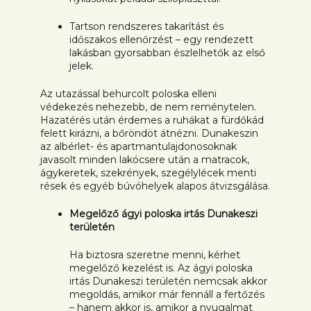
Tartson rendszeres takarítást és
időszakos ellenőrzést – egy rendezett
lakásban gyorsabban észlelhetők az első
jelek.
Az utazással behurcolt poloska elleni
védekezés nehezebb, de nem reménytelen.
Hazatérés után érdemes a ruhákat a fürdőkád
felett kirázni, a bőröndöt átnézni. Dunakeszin
az albérlet- és apartmantulajdonosoknak
javasolt minden lakócsere után a matracok,
ágykeretek, szekrények, szegélylécek menti
rések és egyéb búvóhelyek alapos átvizsgálása.
Megelőző ágyi poloska irtás Dunakeszi
területén
Ha biztosra szeretne menni, kérhet
megelőző kezelést is. Az ágyi poloska
irtás Dunakeszi területén nemcsak akkor
megoldás, amikor már fennáll a fertőzés
– hanem akkor is, amikor a nyugalmat