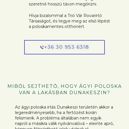
szeretné hosszú távon megőrizni.
Hívja bizalommal a Trió Vár Rovarirtó
Társaságot, és tegye meg az első lépést
a poloskamentes otthonért.
+36 30 953 6318
MIBŐL SEJTHETŐ, HOGY ÁGYI POLOSKA
VAN A LAKÁSBAN DUNAKESZIN?
Az ágyi poloska irtás Dunakeszi területén akkor a
legeredményesebb, ha a fertőzést korán
felismerik. A probléma általában nem egyik
napról a másikra válik nyilvánvalóvá – eleinte apró,
könnyen félreérthető jelek utalnak rá.