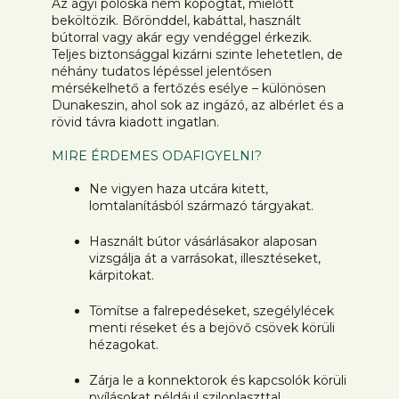
Az ágyi poloska nem kopogtat, mielőtt
beköltözik. Bőrönddel, kabáttal, használt
bútorral vagy akár egy vendéggel érkezik.
Teljes biztonsággal kizárni szinte lehetetlen, de
néhány tudatos lépéssel jelentősen
mérsékelhető a fertőzés esélye – különösen
Dunakeszin, ahol sok az ingázó, az albérlet és a
rövid távra kiadott ingatlan.
MIRE ÉRDEMES ODAFIGYELNI?
Ne vigyen haza utcára kitett,
lomtalanításból származó tárgyakat.
Használt bútor vásárlásakor alaposan
vizsgálja át a varrásokat, illesztéseket,
kárpitokat.
Tömítse a falrepedéseket, szegélylécek
menti réseket és a bejövő csövek körüli
hézagokat.
Zárja le a konnektorok és kapcsolók körüli
nyílásokat például sziloplaszttal.