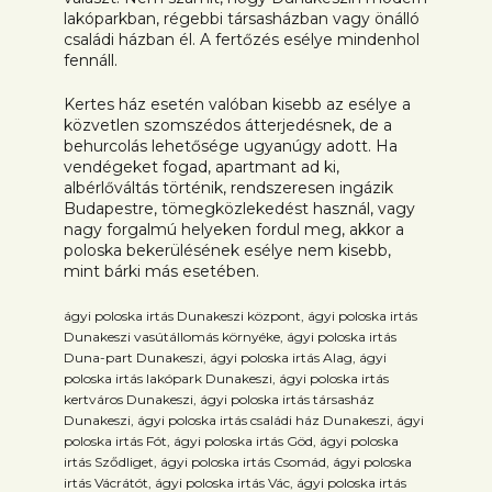
lakóparkban, régebbi társasházban vagy önálló
családi házban él. A fertőzés esélye mindenhol
fennáll.
Kertes ház esetén valóban kisebb az esélye a
közvetlen szomszédos átterjedésnek, de a
behurcolás lehetősége ugyanúgy adott. Ha
vendégeket fogad, apartmant ad ki,
albérlőváltás történik, rendszeresen ingázik
Budapestre, tömegközlekedést használ, vagy
nagy forgalmú helyeken fordul meg, akkor a
poloska bekerülésének esélye nem kisebb,
mint bárki más esetében.
ágyi poloska irtás Dunakeszi központ, ágyi poloska irtás
Dunakeszi vasútállomás környéke, ágyi poloska irtás
Duna-part Dunakeszi, ágyi poloska irtás Alag, ágyi
poloska irtás lakópark Dunakeszi, ágyi poloska irtás
kertváros Dunakeszi, ágyi poloska irtás társasház
Dunakeszi, ágyi poloska irtás családi ház Dunakeszi, ágyi
poloska irtás Fót, ágyi poloska irtás Göd, ágyi poloska
irtás Sződliget, ágyi poloska irtás Csomád, ágyi poloska
irtás Vácrátót, ágyi poloska irtás Vác, ágyi poloska irtás