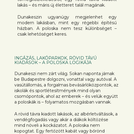
lakás – és máris új életteret talál magának.
Dunakeszin ugyanúgy megjelenhet egy
modern lakásban, mint egy régebbi építésű
házban. A poloska nem tesz különbséget –
csak lehetőséget keres.
INGÁZÁS, LAKÓPARKOK, RÖVID TÁVÚ
KIADÁSOK – A POLOSKA LOGIKÁJA
Dunakeszi nem zárt világ. Sokan naponta járnak
be Budapestre dolgozni, vonattal vagy autóval. A
vasútállomás, a forgalmas bevásárlóközpontok, az
iskolák és sportlétesítmények mind olyan
csomópontok, ahol az emberek – és velük együtt
a poloskák is – folyamatos mozgásban vannak.
A rövid távra kiadott lakások, az albérletváltások, a
vendégfogadás vagy akár a diákok költözése
mind növeli a kockázatot. A poloska nem
kopogtat. Egy fertőzött kabát vagy bőrönd