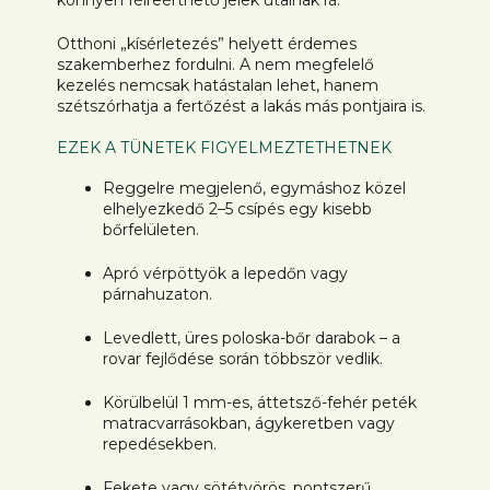
Otthoni „kísérletezés” helyett érdemes
szakemberhez fordulni. A nem megfelelő
kezelés nemcsak hatástalan lehet, hanem
szétszórhatja a fertőzést a lakás más pontjaira is.
EZEK A TÜNETEK FIGYELMEZTETHETNEK
Reggelre megjelenő, egymáshoz közel
elhelyezkedő 2–5 csípés egy kisebb
bőrfelületen.
Apró vérpöttyök a lepedőn vagy
párnahuzaton.
Levedlett, üres poloska-bőr darabok – a
rovar fejlődése során többször vedlik.
Körülbelül 1 mm-es, áttetsző-fehér peték
matracvarrásokban, ágykeretben vagy
repedésekben.
Fekete vagy sötétvörös, pontszerű