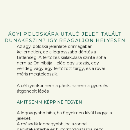
ÁGYI POLOSKÁRA UTALÓ JELET TALÁLT
DUNAKESZIN? ÍGY REAGÁLJON HELYESEN
Az ágyi poloska jelenléte önmagában
kellemetlen, de a legrosszabb döntés a
tétlenség. A fertőzés kialakulása szinte soha
nem az Ön hibája – elég egy utazás, egy
vendég vagy egy fertőzött tárgy, és a rovar
máris megtelepszik.
A cél ilyenkor nem a pánik, hanem a gyors és
átgondolt lépés.
AMIT SEMMIKÉPP NE TEGYEN
A legnagyobb hiba, ha figyelmen kívül hagyja a
jeleket.
A második legnagyobb, ha azonnal
nagytakarításba és bútormozgatásba kezd.