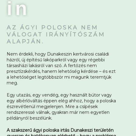
in
AZ ÁGYI POLOSKA NEM
VÁLOGAT IRÁNYÍTÓSZÁM
ALAPJÁN.
Nem érdekli, hogy Dunakeszin kertvárosi családi
házról, új építésű lakóparkról vagy egy régebbi
társasházi lakásról van szó. A fertőzés nem
presztízskérdés, hanem lehetőség kérdése – és ezt
a lehetőséget legtöbbször mi magunk teremtjük
meg.
Egy utazás, egy vendég, egy használt bútor vagy
egy albérlőváltás éppen elég ahhoz, hogy a poloska
észrevétlenül megjelenjen. Mire a csípések
rendszeressé válnak, gyakran már nem egyetlen
példányról beszélünk.
A szakszerű ágyi poloska irtás Dunakeszi területén
gyorsan és hatékonyan elérhető – hogy a probléma