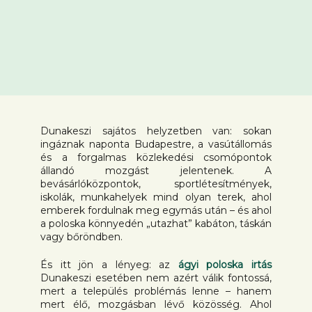
Dunakeszi sajátos helyzetben van: sokan
ingáznak naponta Budapestre, a vasútállomás
és a forgalmas közlekedési csomópontok
állandó mozgást jelentenek. A
bevásárlóközpontok, sportlétesítmények,
iskolák, munkahelyek mind olyan terek, ahol
emberek fordulnak meg egymás után – és ahol
a poloska könnyedén „utazhat” kabáton, táskán
vagy bőröndben.
És itt jön a lényeg: az
ágyi poloska irtás
Dunakeszi esetében nem azért válik fontossá,
mert a település problémás lenne – hanem
mert élő, mozgásban lévő közösség. Ahol