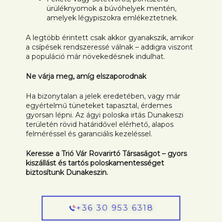
ürüléknyomok a búvóhelyek mentén,
amelyek légypiszokra emlékeztetnek.
A legtöbb érintett csak akkor gyanakszik, amikor
a csípések rendszeressé válnak – addigra viszont
a populáció már növekedésnek indulhat.
Ne várja meg, amíg elszaporodnak
Ha bizonytalan a jelek eredetében, vagy már
egyértelmű tüneteket tapasztal, érdemes
gyorsan lépni. Az ágyi poloska irtás Dunakeszi
területén rövid határidővel elérhető, alapos
felméréssel és garanciális kezeléssel.
Keresse a Trió Vár Rovarirtó Társaságot – gyors
kiszállást és tartós poloskamentességet
biztosítunk Dunakeszin.
+36 30 953 6318