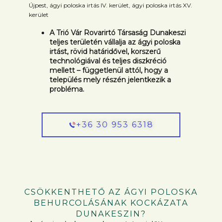
Újpest, ágyi poloska irtás IV. kerület, ágyi poloska irtás XV.
kerület
A Trió Vár Rovarirtó Társaság Dunakeszi
teljes területén vállalja az ágyi poloska
irtást, rövid határidővel, korszerű
technológiával és teljes diszkréció
mellett – függetlenül attól, hogy a
település mely részén jelentkezik a
probléma.
+36 30 953 6318
CSÖKKENTHETŐ AZ ÁGYI POLOSKA
BEHURCOLÁSÁNAK KOCKÁZATA
DUNAKESZIN?