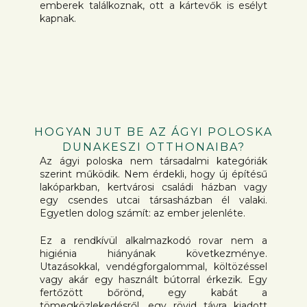
emberek találkoznak, ott a kártevők is esélyt
kapnak.
HOGYAN JUT BE AZ ÁGYI POLOSKA
DUNAKESZI OTTHONAIBA?
Az ágyi poloska nem társadalmi kategóriák
szerint működik. Nem érdekli, hogy új építésű
lakóparkban, kertvárosi családi házban vagy
egy csendes utcai társasházban él valaki.
Egyetlen dolog számít: az ember jelenléte.
Ez a rendkívül alkalmazkodó rovar nem a
higiénia hiányának következménye.
Utazásokkal, vendégforgalommal, költözéssel
vagy akár egy használt bútorral érkezik. Egy
fertőzött bőrönd, egy kabát a
tömegközlekedésről, egy rövid távra kiadott