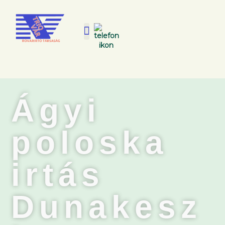
Ágyi
poloska
irtás
Dunakesz