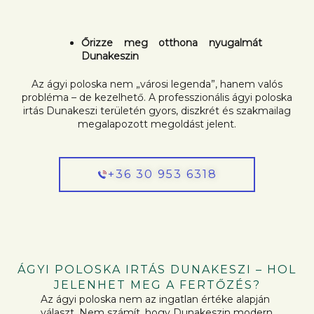
Őrizze meg otthona nyugalmát
Dunakeszin
Az ágyi poloska nem „városi legenda”, hanem valós
probléma – de kezelhető. A professzionális ágyi poloska
irtás Dunakeszi területén gyors, diszkrét és szakmailag
megalapozott megoldást jelent.
+36 30 953 6318
ÁGYI POLOSKA IRTÁS DUNAKESZI – HOL
JELENHET MEG A FERTŐZÉS?
Az ágyi poloska nem az ingatlan értéke alapján
választ. Nem számít, hogy Dunakeszin modern