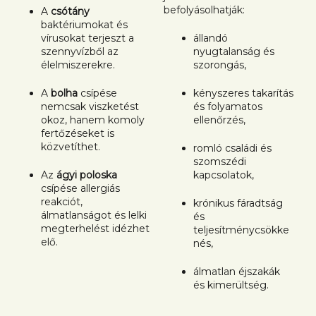
befolyásolhatják:
A
csótány
baktériumokat és
vírusokat terjeszt a
állandó
szennyvízből az
nyugtalanság és
élelmiszerekre.
szorongás,
A
bolha
csípése
kényszeres takarítás
nemcsak viszketést
és folyamatos
okoz, hanem komoly
ellenőrzés,
fertőzéseket is
közvetíthet.
romló családi és
szomszédi
Az
ágyi poloska
kapcsolatok,
csípése allergiás
reakciót,
krónikus fáradtság
álmatlanságot és lelki
és
megterhelést idézhet
teljesítménycsökke
elő.
nés,
álmatlan éjszakák
és kimerültség.