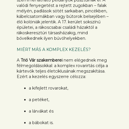
valódi fenyegetést a rejtett zugokban – falak
mélyén, padlások sötét sarkaiban, pincékben,
kábelcsatornákban vagy bútorok belsejében –
élő kolóniák jelentik. A 17. kerület sokszínű
épületei, a rákoscsabai családi házaktól a
rákoskeresztúri társasházakig, mind
bővelkednek ilyen búvóhelyekben.
MIÉRT MÁS A KOMPLEX KEZELÉS?
A
Trió Vár szakemberei
nem elégednek meg
félmegoldásokkal: a komplex rovarirtás célja a
kártevők teljes életciklusának megszakítása.
Ezért a kezelés egyszerre célozza:
a kifejlett rovarokat,
a petéket,
a lárvákat és
a bábokat is.