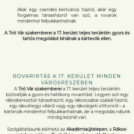
Akár egy csendes kertvárosi házról, akár egy
forgalmas társasházról van szó, a rovarok
mindenhol felbukkanhatnak.
A Trió Vár szakemberei a 17. kerület teljes területén gyors és
tartós megoldást kínálnak a kártevők ellen.
ROVARIRTÁS A 17. KERÜLET MINDEN
VÁROSRÉSZÉBEN
A
Trió Vár szakemberei
a 17. kerület teljes területén
biztosítják a gyors és hatékony rovarirtást. Legyen szó egy
rákoskeresztúri társasházról, egy rákoscsabai családi házról,
egy rákoshegyi villáról vagy egy rákosligeti otthonról – a
kártevők mindenhol felbukkanhatnak, de a megoldás nálunk
mindig kéznél van.
Szolgáltatásunk elérhető az
Akadémiaújtelepen
, a
Rákos-