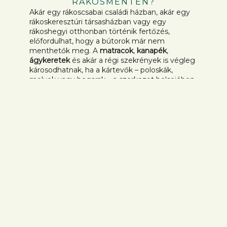
RÁKOSMENTÉN?
Akár egy rákoscsabai családi házban, akár egy
rákoskeresztúri társasházban vagy egy
rákoshegyi otthonban történik fertőzés,
előfordulhat, hogy a bútorok már nem
menthetők meg. A
matracok
,
kanapék
,
ágykeretek
és akár a régi szekrények is végleg
károsodhatnak, ha a kártevők – poloskák,
molyok vagy bogarak – a szerkezet belsejében
telepednek meg. Ezekbe az üregekbe a
legerősebb vegyszerek sem képesek eljutni.
MIÉRT NEM SEGÍT A FELSZÍNI KEZELÉS?
Egy gyors permetezés legfeljebb átmenetileg
csökkenti a rovarok számát, de a bútor
belsejében megbúvó kolóniákat nem éri el. Így
pár hét vagy hónap elteltével a kártevők ismét
felbukkannak, és újra megkeserítik a lakók
életét. Ilyen helyzetben az egyetlen
biztonságos megoldás a fertőzött bútor
szakszerű elszállítása és ártalmatlanítása.
MIÉRT VESZÉLYES A SAJÁT KEZŰ