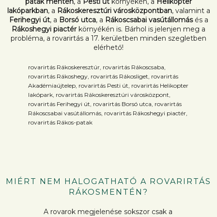
patak mentén
, a
Pesti út
környékén, a
Helikopter
lakóparkban
, a
Rákoskeresztúri városközpontban
, valamint a
Ferihegyi út
, a
Borsó utca
, a
Rákoscsabai vasútállomás
és a
Rákoshegyi piactér
környékén is. Bárhol is jelenjen meg a
probléma, a rovarirtás a 17. kerületben minden szegletben
elérhető!
rovarirtás Rákoskeresztúr, rovarirtás Rákoscsaba,
rovarirtás Rákoshegy, rovarirtás Rákosliget, rovarirtás
Akadémiaújtelep, rovarirtás Pesti út, rovarirtás Helikopter
lakópark, rovarirtás Rákoskeresztúri városközpont,
rovarirtás Ferihegyi út, rovarirtás Borsó utca, rovarirtás
Rákoscsabai vasútállomás, rovarirtás Rákoshegyi piactér,
rovarirtás Rákos-patak
MIÉRT NEM HALOGATHATÓ A ROVARIRTÁS
RÁKOSMENTÉN?
A rovarok megjelenése sokszor csak a