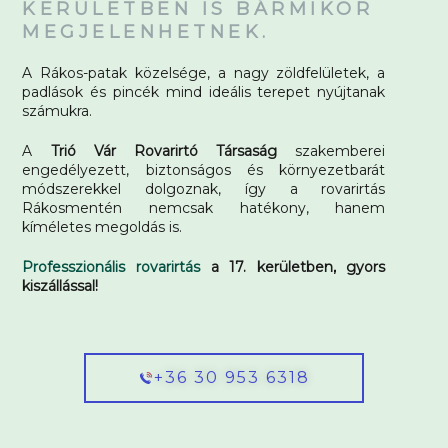
KERÜLETBEN IS BÁRMIKOR
MEGJELENHETNEK.
A Rákos-patak közelsége, a nagy zöldfelületek, a
padlások és pincék mind ideális terepet nyújtanak
számukra.
A
Trió Vár Rovarirtó Társaság
szakemberei
engedélyezett, biztonságos és környezetbarát
módszerekkel dolgoznak, így a rovarirtás
Rákosmentén nemcsak hatékony, hanem
kíméletes megoldás is.
Professzionális rovarirtás
a 17. kerületben, gyors
kiszállással!
+36 30 953 6318