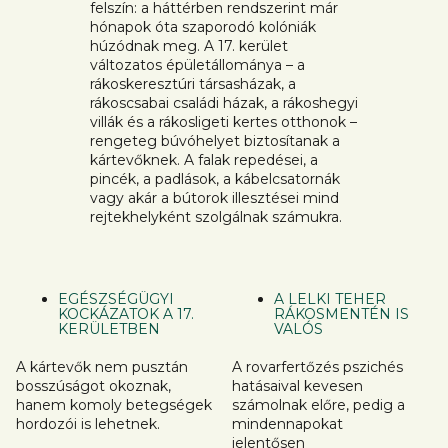
felszín: a háttérben rendszerint már
hónapok óta szaporodó kolóniák
húzódnak meg. A 17. kerület
változatos épületállománya – a
rákoskeresztúri társasházak, a
rákoscsabai családi házak, a rákoshegyi
villák és a rákosligeti kertes otthonok –
rengeteg búvóhelyet biztosítanak a
kártevőknek. A falak repedései, a
pincék, a padlások, a kábelcsatornák
vagy akár a bútorok illesztései mind
rejtekhelyként szolgálnak számukra.
EGÉSZSÉGÜGYI
A LELKI TEHER
KOCKÁZATOK A 17.
RÁKOSMENTÉN IS
KERÜLETBEN
VALÓS
A kártevők nem pusztán
A rovarfertőzés pszichés
bosszúságot okoznak,
hatásaival kevesen
hanem komoly betegségek
számolnak előre, pedig a
hordozói is lehetnek.
mindennapokat
jelentősen