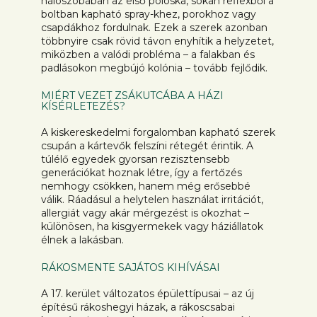
hálószobában az első poloska, sokan reflexből a
boltban kapható spray-khez, porokhoz vagy
csapdákhoz fordulnak. Ezek a szerek azonban
többnyire csak rövid távon enyhítik a helyzetet,
miközben a valódi probléma – a falakban és
padlásokon megbújó kolónia – tovább fejlődik.
MIÉRT VEZET ZSÁKUTCÁBA A HÁZI
KÍSÉRLETEZÉS?
A kiskereskedelmi forgalomban kapható szerek
csupán a kártevők felszíni rétegét érintik. A
túlélő egyedek gyorsan rezisztensebb
generációkat hoznak létre, így a fertőzés
nemhogy csökken, hanem még erősebbé
válik. Ráadásul a helytelen használat irritációt,
allergiát vagy akár mérgezést is okozhat –
különösen, ha kisgyermekek vagy háziállatok
élnek a lakásban.
RÁKOSMENTE SAJÁTOS KIHÍVÁSAI
A 17. kerület változatos épülettípusai – az új
építésű rákoshegyi házak, a rákoscsabai