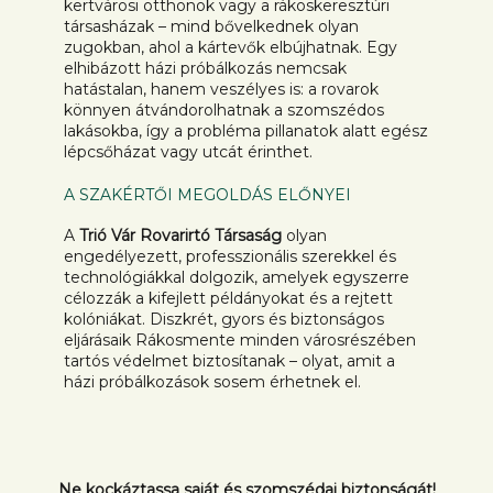
kertvárosi otthonok vagy a rákoskeresztúri
társasházak – mind bővelkednek olyan
zugokban, ahol a kártevők elbújhatnak. Egy
elhibázott házi próbálkozás nemcsak
hatástalan, hanem veszélyes is: a rovarok
könnyen átvándorolhatnak a szomszédos
lakásokba, így a probléma pillanatok alatt egész
lépcsőházat vagy utcát érinthet.
A SZAKÉRTŐI MEGOLDÁS ELŐNYEI
A
Trió Vár Rovarirtó Társaság
olyan
engedélyezett, professzionális szerekkel és
technológiákkal dolgozik, amelyek egyszerre
célozzák a kifejlett példányokat és a rejtett
kolóniákat. Diszkrét, gyors és biztonságos
eljárásaik Rákosmente minden városrészében
tartós védelmet biztosítanak – olyat, amit a
házi próbálkozások sosem érhetnek el.
Ne kockáztassa saját és szomszédai biztonságát!