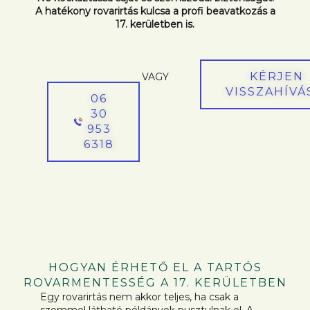
A hatékony rovarirtás kulcsa a profi beavatkozás a
17. kerületben is.
KÉRJEN
VAGY
VISSZAHÍVÁ
06
30
953
6318
HOGYAN ÉRHETŐ EL A TARTÓS
ROVARMENTESSÉG A 17. KERÜLETBEN
Egy rovarirtás nem akkor teljes, ha csak a
szemmel látható példányok pusztulnak el. A