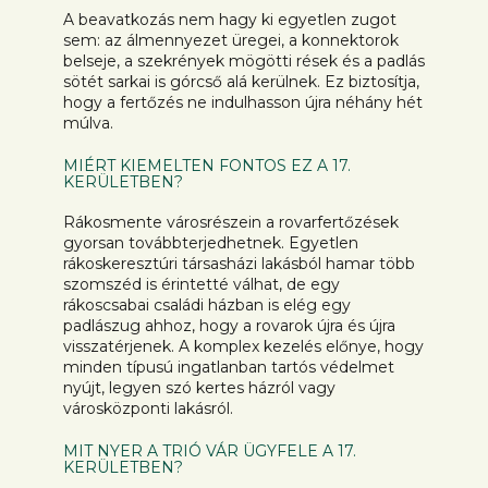
A beavatkozás nem hagy ki egyetlen zugot
sem: az álmennyezet üregei, a konnektorok
belseje, a szekrények mögötti rések és a padlás
sötét sarkai is górcső alá kerülnek. Ez biztosítja,
hogy a fertőzés ne indulhasson újra néhány hét
múlva.
MIÉRT KIEMELTEN FONTOS EZ A 17.
KERÜLETBEN?
Rákosmente városrészein a rovarfertőzések
gyorsan továbbterjedhetnek. Egyetlen
rákoskeresztúri társasházi lakásból hamar több
szomszéd is érintetté válhat, de egy
rákoscsabai családi házban is elég egy
padlászug ahhoz, hogy a rovarok újra és újra
visszatérjenek. A komplex kezelés előnye, hogy
minden típusú ingatlanban tartós védelmet
nyújt, legyen szó kertes házról vagy
városközponti lakásról.
MIT NYER A TRIÓ VÁR ÜGYFELE A 17.
KERÜLETBEN?