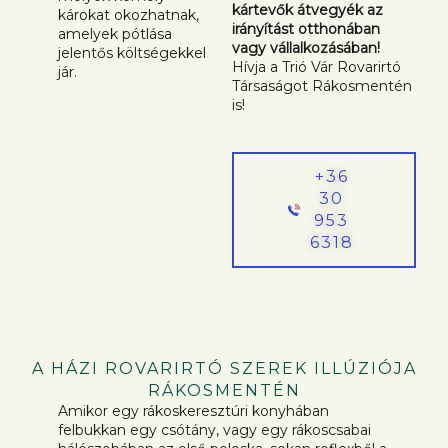
kártevők átvegyék az
károkat okozhatnak,
irányítást otthonában
amelyek pótlása
vagy vállalkozásában!
jelentős költségekkel
Hívja a Trió Vár Rovarirtó
jár.
Társaságot Rákosmentén
is!
+36
30
953
6318
A HÁZI ROVARIRTÓ SZEREK ILLÚZIÓJA
RÁKOSMENTÉN
Amikor egy rákoskeresztúri konyhában
felbukkan egy csótány, vagy egy rákoscsabai