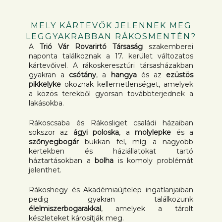
MELY KÁRTEVŐK JELENNEK MEG
LEGGYAKRABBAN RÁKOSMENTÉN?
A
Trió Vár Rovarirtó Társaság
szakemberei
naponta találkoznak a 17. kerület változatos
kártevőivel. A rákoskeresztúri társasházakban
gyakran a
csótány
, a
hangya
és az
ezüstös
pikkelyke
okoznak kellemetlenséget, amelyek
a közös terekből gyorsan továbbterjednek a
lakásokba.
Rákoscsaba és Rákosliget családi házaiban
sokszor az
ágyi poloska
, a
molylepke
és a
szőnyegbogár
bukkan fel, míg a nagyobb
kertekben és háziállatokat tartó
háztartásokban a
bolha
is komoly problémát
jelenthet.
Rákoshegy és Akadémiaújtelep ingatlanjaiban
pedig gyakran találkozunk
élelmiszerbogarakkal
, amelyek a tárolt
készleteket károsítják meg.