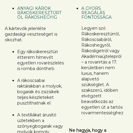
ANYAGI KÁROK
A GYORS
RÁKOSKERESZTÚRT
REAGÁLÁS
ÓL RÁKOSHEGYIG
FONTOSSÁGA
Legyen szó
A kártevők jelenléte
Rákoskeresztúrról,
gazdasági veszteséget is
Rákoscsabáról,
okozhat.
Rákoshegyről,
Rákosligetről vagy
Egy rákoskeresztúri
Akadémiaújtelepről
étterem hírnevét
– a rovarirtás a 17.
egyetlen rovarészlelés
kerületben nem
is romba döntheti.
luxus, hanem
alapvető
A rákoscsabai
szükséglet. A
raktárakban a molyok,
szakszerű, időben
bogarak és zsizsikek
elvégzett
teljes készleteket
beavatkozás az
pusztíthatnak el.
egyetlen út a tartós
rovarmentességhez
A textíliákat árusító
.
üzletekben a
szőnyegbogarak vagy
Ne hagyja, hogy a
molyok komoly