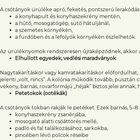
A csótányok ürüléke apró, feketés, pontszerű lerakódás
a konyhapult és konyhaszekrény mentén,
a hűtő, mosogatógép, sütő hátuljánál,
a szemetes környékén,
a fürdőben és a lefolyók környékén észlelhetők.
Az ürüléknyomok rendszeresen újraképződnek, akkor a
Elhullott egyedek, vedlési maradványok
Nagytakarításkor vagy kamratakarításkor előfordulhat,
jelenti „volt, nincs”. A kolónia működik tovább, pusztán 
vékony, barnás, rovarformájú „héjak” biztos jelei annak, 
Petetokok (ootékák)
A csótányok tokban rakják le petéiket. Ezek barnás, 5–8
konyhaszekrény zsanérjába,
mosogató alatti csőáttörés mellé,
padló és fal találkozásához, sarkokba,
pincében lévő polcok réseibe