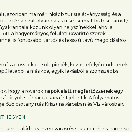
lt, azonban ma már inkább turistalátványosság és a
utó csőhálózat olyan párás mikroklímát biztosít, amely
yakran találkozunk olyan helyszínekkel, ahol a
özött
a hagyományos, felületi rovarirtó szerek
 ennél is fontosabb: tartós és hosszú távú megoldáshoz.
ymással összekapcsolt pincék, közös lefolyórendszerek
 épületéből a másikba, egyik lakásból a szomszédba
hoz, hogy a rovarok
napok alatt megfertőzzenek egy
sótányok számára a kánaánt jelentik. A folyamatos
előző csótányirtás Krisztinavárosban és Vízivárosban.
ÉRTHEGYEN
rmekes családnak. Ezen városrészek említése során első