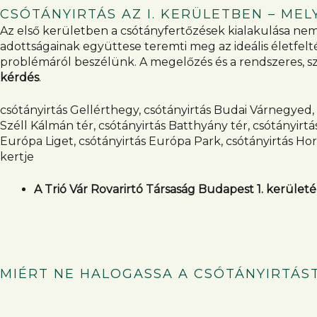
CSÓTÁNYIRTÁS AZ I. KERÜLETBEN – MEL
Az első kerületben a csótányfertőzések kialakulása n
adottságainak együttese teremti meg az ideális életfel
problémáról beszélünk. A megelőzés és a rendszeres, 
kérdés
.
csótányirtás Gellérthegy, csótányirtás Budai Várnegyed, c
Széll Kálmán tér, csótányirtás Batthyány tér, csótányirt
Európa Liget, csótányirtás Európa Park, csótányirtás Horv
kertje
A Trió Vár Rovarirtó Társaság Budapest 1. kerületéb
MIÉRT NE HALOGASSA A CSÓTÁNYIRTÁS