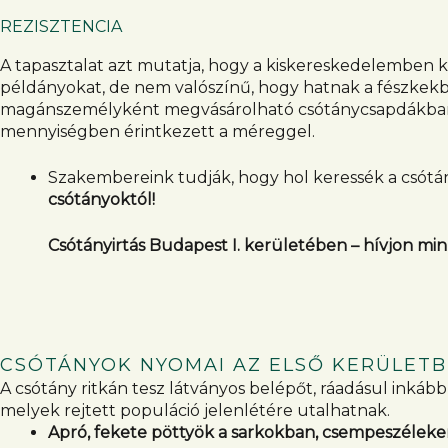
REZISZTENCIA
A tapasztalat azt mutatja, hogy a kiskereskedelemben k
példányokat, de nem valószínű, hogy hatnak a fészkekbe
magánszemélyként megvásárolható csótánycsapdákban lév
mennyiségben érintkezett a méreggel.
Szakembereink tudják, hogy hol keressék a csótán
csótányoktól!
Csótányirtás Budapest I. kerületében – hívjon min
CSÓTÁNYOK NYOMAI AZ ELSŐ KERÜLETB
A csótány ritkán tesz látványos belépőt, ráadásul inká
melyek rejtett populáció jelenlétére utalhatnak.
Apró, fekete pöttyök a sarkokban, csempeszélek