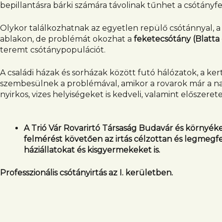
bepillantásra bárki számára távolinak tűnhet a csótányf
Olykor találkozhatnak az egyetlen repülő csótánnyal, 
ablakon, de problémát okozhat a
feketecsótány (Blatta 
teremt csótánypopulációt.
A családi házak és sorházak között futó hálózatok, a kert
szembesülnek a problémával, amikor a rovarok már a n
nyirkos, vizes helyiségeket is kedveli, valamint előszere
A Trió Vár Rovarirtó Társaság Budavár és környéke 
felmérést követően az irtás célzottan és legmegfe
háziállatokat és kisgyermekeket is.
Professzionális csótányirtás az I. kerületben.