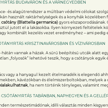
NYIRTÁS BUDAVÁRON ÉS A VÁRNEGYEDBEN
nce- és alagútrendszer a múltban védelmi célokat szolgá
tkán használt raktárhelyiségek és a konyhák közelében f
csótány (Blattella germanica)
gyors elszaporodásának. G
tül jutott el a lakásokba. Ilyen környezeti feltételek k
lés vagy kombinált kezelés vezet eredményhez – ami pedig
ÓTÁNYIRTÁS KRISZTINAVÁROSBAN ÉS VÍZIVÁROSBAN
-hátán vannak a házak. A sűrű beépítésű utcák alatt eg
tlan „folyosók” lehetővé teszik, hogy a csótányok egyik
rács vagy a hanyagul kezelt ételmaradék is elegendő ah
mekben, kávézókban és élelmiszerboltokban, melyek a c
kialakulhatnak
, ha nem történik tényleges, valamint meg
– CSÓTÁNYIRTÁS TABÁNBAN, NAPHEGYEN ÉS A GELL
inden természetimádónak, idilli választás minden kisgye