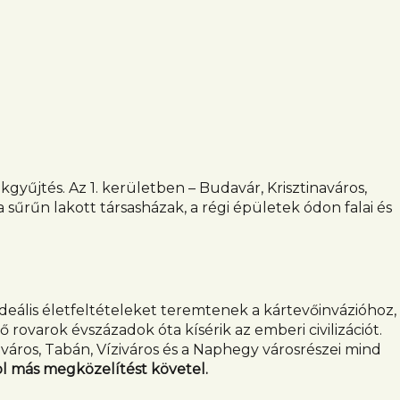
gyűjtés. Az 1. kerületben – Budavár, Krisztinaváros,
sűrűn lakott társasházak, a régi épületek ódon falai és
ideális életfeltételeket teremtenek a kártevőinvázióhoz,
rovarok évszázadok óta kísérik az emberi civilizációt.
áros, Tabán, Víziváros és a Naphegy városrészei mind
l más megközelítést követel.