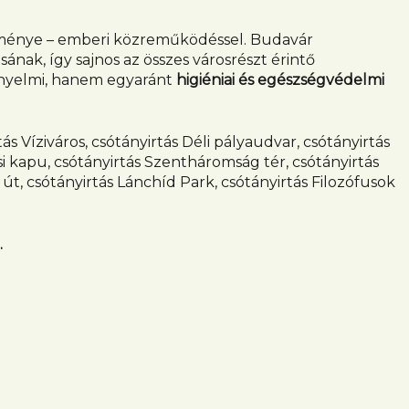
ezménye – emberi közreműködéssel. Budavár
nak, így sajnos az összes városrészt érintő
yelmi, hanem egyaránt
higiéniai és egészségvédelmi
ás Víziváros, csótányirtás Déli pályaudvar, csótányirtás
si kapu, csótányirtás Szentháromság tér, csótányirtás
a út, csótányirtás Lánchíd Park, csótányirtás Filozófusok
.