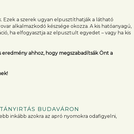
. Ezek a szerek ugyan elpusztíthatják a látható
 rovar alkalmazkodó készsége okozza. A kis hatóanyagú,
 ha elfogyasztja az elpusztult egyedet – vagy ha kis
s eredmény ahhoz, hogy megszabadítsák Önt a
nek!
ÓTÁNYIRTÁS BUDAVÁRON
sebb inkább azokra az apró nyomokra odafigyelni,