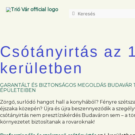
Csótányirtás az 1
kerületben
GARANTÁLT ÉS BIZTONSÁGOS MEGOLDÁS BUDAVÁR 
ÉPÜLETEIBEN
Zörgő, surlódó hangot hall a konyhából? Fényre szétsza
éjszaka közepén? Újra és újra beszennyeződik a szegély
csótányirtás nem presztízskérdés Budaváron sem – a tö
környezetet biztosítanak a rovaroknak!