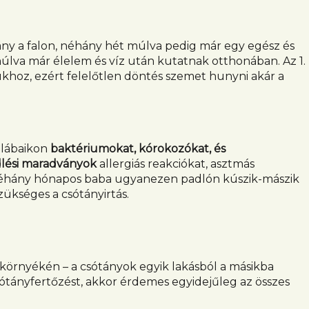
ny a falon, néhány hét múlva pedig már egy egész és
úlva már élelem és víz után kutatnak otthonában. Az 1.
sukhoz, ezért felelőtlen döntés szemet hunyni akár a
 lábaikon
baktériumokat, kórokozókat, és
dlési maradványok
allergiás reakciókat, asztmás
néhány hónapos baba ugyanezen padlón kúszik-mászik
ükséges a csótányirtás.
 környékén – a csótányok egyik lakásból a másikba
sótányfertőzést, akkor érdemes egyidejűleg az összes