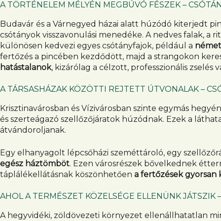
A TÖRTÉNELEM MÉLYÉN MEGBÚVÓ FÉSZEK – CSÓTÁ
Budavár és a Várnegyed házai alatt húzódó kiterjedt pi
csótányok visszavonulási menedéke. A nedves falak, a ri
különösen kedvezi egyes csótányfajok, például a
német 
fertőzés a pincében kezdődött, majd a strangokon keresz
hatástalanok
, kizárólag a célzott, professzionális zse
A TÁRSASHÁZAK KÖZÖTTI REJTETT ÚTVONALAK – CS
Krisztinavárosban és Vízivárosban szinte egymás hegyén
és szerteágazó szellőzőjáratok húzódnak. Ezek a láthata
átvándoroljanak.
Egy elhanyagolt lépcsőházi szeméttároló, egy szellőző
egész háztömböt
. Ezen városrészek bővelkednek étter
táplálékellátásnak köszönhetően
a fertőzések gyorsan 
AHOL A TERMÉSZET KÖZELSÉGE ELLENÜNK JÁTSZIK 
A hegyvidéki, zöldövezeti környezet ellenállhatatlan m