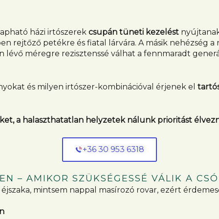
apható házi irtószerek
csupán tüneti kezelést
nyújtanak
n rejtőző petékre és fiatal lárvára. A másik nehézség a
ő méregre rezisztenssé válhat a fennmaradt generáció,
yokat és milyen irtószer-kombinációval érjenek el
tartó
ket, a halaszthatatlan helyzetek nálunk prioritást élvez
+36 30 953 6318
EN – AMIKOR SZÜKSÉGESSÉ VÁLIK A CS
bb éjszaka, mintsem nappal masírozó rovar, ezért érdeme
en