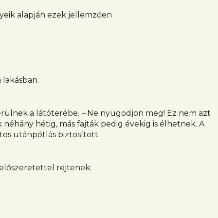
yeik alapján ezek jellemzően
 lakásban.
rülnek a látóterébe.
–
Ne nyugodjon meg!
Ez nem azt
k néhány hétig, más fajták pedig évekig is élhetnek.
A
tos utánpótlás biztosított.
előszeretettel rejtenek: