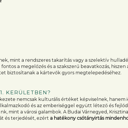
!
k, mint a rendszeres takarítás vagy a szelektív hulladék
ontos a megelőzés és a szakszerű beavatkozás, hiszen a 
zetet biztosítanak a kártevők gyors megtelepedéséhez.
1. KERÜLETBEN?
erkezete nemcsak kulturális értéket képviselnek, hanem 
lkalmazkodó és az emberiséggel együtt létező és fejlődő 
 mint a városi galambok. A Budai Várnegyed, Krisztinav
t és terjedését, ezért
a hatékony csótányirtás mindenho