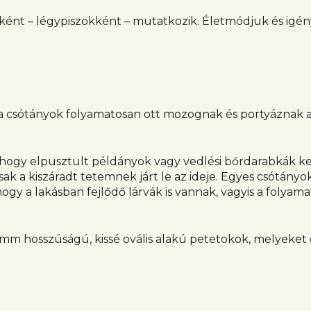
ként – légypiszokként – mutatkozik. Életmódjuk és igén
 csótányok folyamatosan ott mozognak és portyáznak a
 hogy elpusztult példányok vagy vedlési bőrdarabkák ke
csak a kiszáradt tetemnek járt le az ideje. Egyes csótányo
hogy a lakásban fejlődő lárvák is vannak, vagyis a folyama
 mm hosszúságú, kissé ovális alakú petetokok, melyeket 