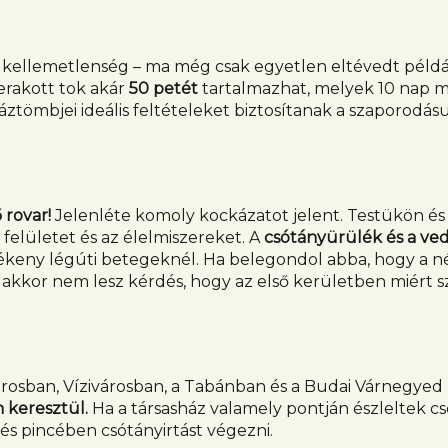
 kellemetlenség – ma még csak egyetlen eltévedt példá
erakott tok akár
50 petét
tartalmazhat, melyek 10 nap m
áztömbjei ideális feltételeket biztosítanak a szaporodá
 rovar!
Jelenléte komoly kockázatot jelent. Testükön és
felületet és az élelmiszereket. A
csótányürülék és a ve
ékeny légúti betegeknél.
Ha belegondol abba, hogy a 
akkor nem lesz kérdés, hogy az első kerületben miért sz
városban, Vízivárosban, a Tabánban és a Budai Várnegyed
 keresztül.
Ha a társasház valamely pontján észleltek c
 és pincében csótányirtást végezni.