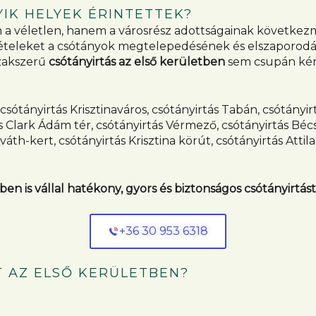
YIK HELYEK ÉRINTETTEK?
em a véletlen, hanem a városrész adottságainak követk
tételeket a csótányok megtelepedésének és elszaporodásá
szakszerű
csótányirtás az első kerületben
sem csupán kén
sótányirtás Krisztinaváros, csótányirtás Tabán, csótányirt
ás Clark Ádám tér, csótányirtás Vérmező, csótányirtás Béc
áth-kert, csótányirtás Krisztina körút, csótányirtás Attil
en is vállal hatékony, gyors és biztonságos csótányirtást
+36 30 953 6318
T AZ ELSŐ KERÜLETBEN?