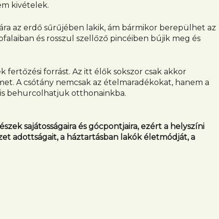
em kivételek.
ára az erdő sűrűjében lakik, ám bármikor berepülhet az
pfalaiban és rosszul szellőző pincéiben bújik meg és
fertőzési forrást. Az itt élők sokszor csak akkor
met. A csótány nemcsak az ételmaradékokat, hanem a
ul is behurcolhatjuk otthonainkba.
zek sajátosságaira és gócpontjaira, ezért a helyszíni
t adottságait, a háztartásban lakók életmódját, a