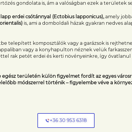
ertőzés gondolata is, ám a valóságban ezek a területek s
a
lapp erdei csótánnyal (Ectobius lapponicus),
amely jobb
orientalis)
is, ami a domboldali házak gyakran nedves ala
be telepített komposztálók vagy a garázsok is rejthetnek 
appaliban vagy a konyhapulton néznek velük farkassze
tettel rak petét erdei és kerti növényeinkre, így óvatlan
egész területén külön figyelmet fordít az egyes városrés
lelőbb módszerrel történik – figyelembe véve a környeze
+36 30 953 6318