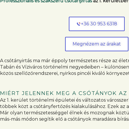
Professzionális és szakszerű csótányirtás
az I. kerületben
+36 30 953 6318
Megnézem az árakat
A csótányirtás ma már éppoly természetes része az életne
Tabán és Víziváros történelmi negyedeiben – különösen f
közös szellőzőrendszerei, nyirkos pincéi kiváló környe
MIÉRT JELENNEK MEG A CSÓTÁNYOK AZ 
Az 1. kerület történelmi épületei és változatos várossz
többek közt a csótányfertőzés kialakulásához. Ezek az a
Már olyan természetességgel élnek és mozognak köztünk,
más-más módon segítik elő a csótányok maradásra bírásá