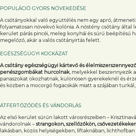
POPULÁCIÓ GYORS NÖVEKEDÉSE
A csótányokkal való együttélés nem egy apró, átmeneti
folyamatosan növekvő kolónia. A nőstény csótány által l
kerület párás pincéi, meleg konyhái és sűrű beépítésű h
megelőző, akár a valós csótányirtás felett.
EGÉSZSÉGÜGYI KOCKÁZAT
A csótány egészségügyi kártevő és élelmiszerszennyező
penészgombákat hurcolnak
, melyekkel beszennyezik a 
panaszokat okozhatnak, különösen gyerekeknél és érz
és közben a mocorgó fogacskák miatt a szájában turkál, 
ÁTFERTŐZŐDÉS ÉS VÁNDORLÁS
Az első kerület sűrűn lakott városrészeiben – Krisztina
vándorolnak –
strangokon, szellőzőkön, csővezetékeken
lakásban, közös helyiségekben, liftaknában, lichthofban