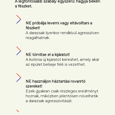
A legfontosabb szabály egyszerű: hagyja békén
a fészket.
NE próbálja leverni vagy eltávolítani a
fészket!
A darazsak ilyenkor rendkívül agresszíven
reagálhatnak.
NE tömítse el a kijáratot!
A kolónia új kijáratot kereshet, amely akár
az épület belseje felé is vezethet.
NE használjon háztartási rovarirtó
szereket!
Ezek gyakran csak részleges eredményt
hoznak, miközben jelentősen növelhetik
a darazsak agresszivitását.