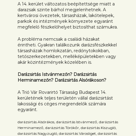
A 14. kerület változatos beépítettsége miatt a
darazsak szinte bárhol megjelenhetnek. A
kertvárosi övezetek, társasházak, lakótelepek,
parkok és intézmények környezete egyaránt
megfelelő fészkelőhelyet biztosíthat számukra.
A probléma nemcsak a családi házakat
érintheti. Gyakran találkozunk darázsfészkekkel
társasházak homlokzatán, redőnytokokban,
tetőszerkezetekben, melléképületekben vagy
akár közintézmények közelében is.
Darázsirtás Istvánmezőn? Darázsirtás
Herminamezőn? Darázsirtás Alsórákoson?
A Trió Vár Rovarirtó Társaság Budapest 14.
kerületének teljes területén vállal darázsirtást
lakossági és céges megrendelők számára
egyaránt.
darázsirtás Alsórákos, darázsirtás Istvánmező, darázsirtás
Herminamező, darázsirtás Törökőr, darázsirtás Kiszugló,
darázsirtás Nagyzugló, darázsirtás Városliget, darázsirtás