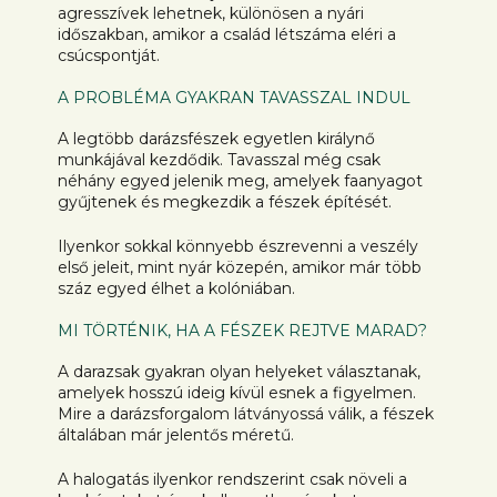
agresszívek lehetnek, különösen a nyári
időszakban, amikor a család létszáma eléri a
csúcspontját.
A PROBLÉMA GYAKRAN TAVASSZAL INDUL
A legtöbb darázsfészek egyetlen királynő
munkájával kezdődik. Tavasszal még csak
néhány egyed jelenik meg, amelyek faanyagot
gyűjtenek és megkezdik a fészek építését.
Ilyenkor sokkal könnyebb észrevenni a veszély
első jeleit, mint nyár közepén, amikor már több
száz egyed élhet a kolóniában.
MI TÖRTÉNIK, HA A FÉSZEK REJTVE MARAD?
A darazsak gyakran olyan helyeket választanak,
amelyek hosszú ideig kívül esnek a figyelmen.
Mire a darázsforgalom látványossá válik, a fészek
általában már jelentős méretű.
A halogatás ilyenkor rendszerint csak növeli a