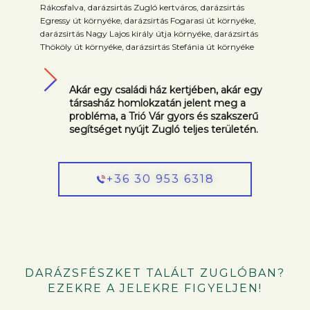
Rákosfalva, darázsirtás Zugló kertváros, darázsirtás
Egressy út környéke, darázsirtás Fogarasi út környéke,
darázsirtás Nagy Lajos király útja környéke, darázsirtás
Thököly út környéke, darázsirtás Stefánia út környéke
Akár egy családi ház kertjében, akár egy
társasház homlokzatán jelent meg a
probléma, a Trió Vár gyors és szakszerű
segítséget nyújt Zugló teljes területén.
+36 30 953 6318
DARÁZSFÉSZKET TALÁLT ZUGLÓBAN?
EZEKRE A JELEKRE FIGYELJEN!