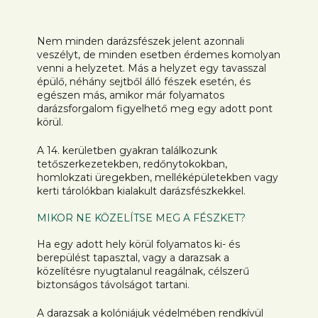
Nem minden darázsfészek jelent azonnali
veszélyt, de minden esetben érdemes komolyan
venni a helyzetet. Más a helyzet egy tavasszal
épülő, néhány sejtből álló fészek esetén, és
egészen más, amikor már folyamatos
darázsforgalom figyelhető meg egy adott pont
körül.
A 14. kerületben gyakran találkozunk
tetőszerkezetekben, redőnytokokban,
homlokzati üregekben, melléképületekben vagy
kerti tárolókban kialakult darázsfészkekkel.
MIKOR NE KÖZELÍTSE MEG A FÉSZKET?
Ha egy adott hely körül folyamatos ki- és
berepülést tapasztal, vagy a darazsak a
közelítésre nyugtalanul reagálnak, célszerű
biztonságos távolságot tartani.
A darazsak a kolóniájuk védelmében rendkívül