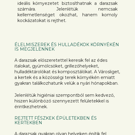
ideális környezetet biztosíthatnak a darazsak
számára. Jelenlétük nemcsak
kellemetlenséget okozhat, hanem komoly
kockázatokat is rejthet.
ÉLELMISZEREK ÉS HULLADÉKOK KÖRNYÉKÉN
IS MEGJELENNEK
A darazsak előszeretettel keresik fel az édes
italokat, gyümölcsöket, grillezőhelyeket,
hulladéktárolókat és komposztálókat. A Városliget,
a kertek és a közösségi terek környékén emiatt
gyakran találkozhatunk velük a nyári hónapokban.
Jelenlétük higiéniai szempontból sem kedvező,
hiszen különböző szennyezett felületekkel is
érintkezhetnek.
REJTETT FÉSZKEK ÉPÜLETEKBEN ÉS
KERTEKBEN
A darazsak gyakran olyan helyeken építik fel