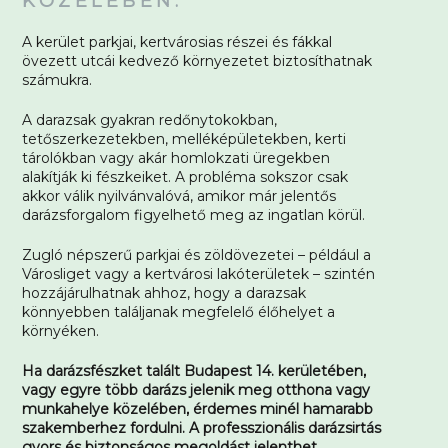
KÖZELÉBEN.
A kerület parkjai, kertvárosias részei és fákkal
övezett utcái kedvező környezetet biztosíthatnak
számukra.
A darazsak gyakran redőnytokokban,
tetőszerkezetekben, melléképületekben, kerti
tárolókban vagy akár homlokzati üregekben
alakítják ki fészkeiket. A probléma sokszor csak
akkor válik nyilvánvalóvá, amikor már jelentős
darázsforgalom figyelhető meg az ingatlan körül.
Zugló népszerű parkjai és zöldövezetei – például a
Városliget vagy a kertvárosi lakóterületek – szintén
hozzájárulhatnak ahhoz, hogy a darazsak
könnyebben találjanak megfelelő élőhelyet a
környéken.
Ha darázsfészket talált Budapest 14. kerületében,
vagy egyre több darázs jelenik meg otthona vagy
munkahelye közelében, érdemes minél hamarabb
szakemberhez fordulni. A professzionális darázsirtás
gyors és biztonságos megoldást jelenthet.