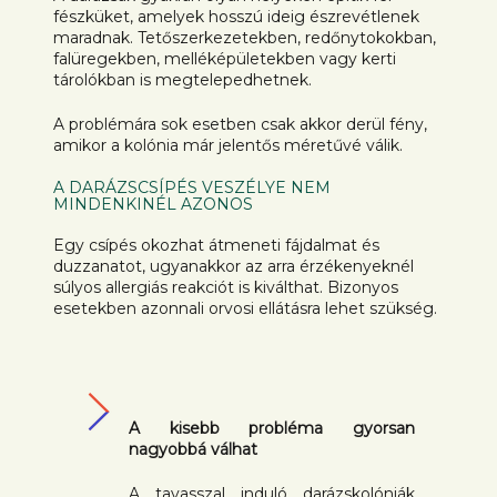
fészküket, amelyek hosszú ideig észrevétlenek
maradnak. Tetőszerkezetekben, redőnytokokban,
falüregekben, melléképületekben vagy kerti
tárolókban is megtelepedhetnek.
A problémára sok esetben csak akkor derül fény,
amikor a kolónia már jelentős méretűvé válik.
A DARÁZSCSÍPÉS VESZÉLYE NEM
MINDENKINÉL AZONOS
Egy csípés okozhat átmeneti fájdalmat és
duzzanatot, ugyanakkor az arra érzékenyeknél
súlyos allergiás reakciót is kiválthat. Bizonyos
esetekben azonnali orvosi ellátásra lehet szükség.
A kisebb probléma gyorsan
nagyobbá válhat
A tavasszal induló darázskolóniák