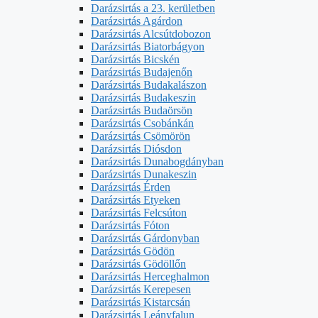
Darázsirtás a 23. kerületben
Darázsirtás Agárdon
Darázsirtás Alcsútdobozon
Darázsirtás Biatorbágyon
Darázsirtás Bicskén
Darázsirtás Budajenőn
Darázsirtás Budakalászon
Darázsirtás Budakeszin
Darázsirtás Budaörsön
Darázsirtás Csobánkán
Darázsirtás Csömörön
Darázsirtás Diósdon
Darázsirtás Dunabogdányban
Darázsirtás Dunakeszin
Darázsirtás Érden
Darázsirtás Etyeken
Darázsirtás Felcsúton
Darázsirtás Fóton
Darázsirtás Gárdonyban
Darázsirtás Gödön
Darázsirtás Gödöllőn
Darázsirtás Herceghalmon
Darázsirtás Kerepesen
Darázsirtás Kistarcsán
Darázsirtás Leányfalun