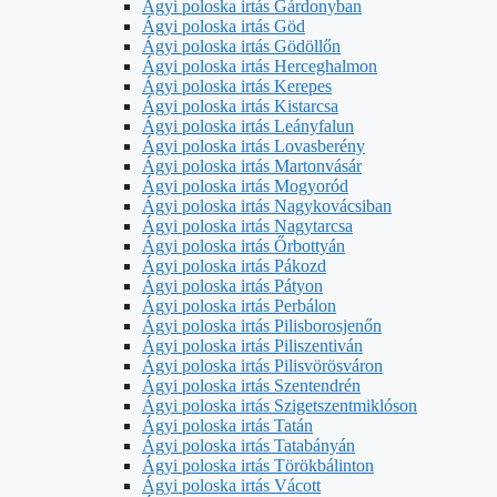
Ágyi poloska irtás Gárdonyban
Ágyi poloska irtás Göd
Ágyi poloska irtás Gödöllőn
Ágyi poloska irtás Herceghalmon
Ágyi poloska irtás Kerepes
Ágyi poloska irtás Kistarcsa
Ágyi poloska irtás Leányfalun
Ágyi poloska irtás Lovasberény
Ágyi poloska irtás Martonvásár
Ágyi poloska irtás Mogyoród
Ágyi poloska irtás Nagykovácsiban
Ágyi poloska irtás Nagytarcsa
Ágyi poloska irtás Őrbottyán
Ágyi poloska irtás Pákozd
Ágyi poloska irtás Pátyon
Ágyi poloska irtás Perbálon
Ágyi poloska irtás Pilisborosjenőn
Ágyi poloska irtás Piliszentiván
Ágyi poloska irtás Pilisvörösváron
Ágyi poloska irtás Szentendrén
Ágyi poloska irtás Szigetszentmiklóson
Ágyi poloska irtás Tatán
Ágyi poloska irtás Tatabányán
Ágyi poloska irtás Törökbálinton
Ágyi poloska irtás Vácott