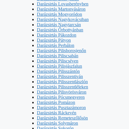
Darázsirtás Lovasberényben
Darázsirtás Martonvásáron
Darázsirtás Mogyoródon
Darázsirtás Nagykovácsiban
Darázsirtás Nagytarcsán
Darázsirtás Őrbottyánban
Darázsirtás Pákozdon
Darázsirtás Pátyon
Darázsirtás Perbálon
Darázsirtás Pilisborosjenőn
Darázsirtás Piliscsabán
Darázsirtás Piliscséven
Darázsirtás Pilisjászfalun
Darázsirtás Pilisszántón
Darázsirtás Pilisszentiván
Darázsirtás Pilisszentlászlón
Darázsirtás Pilisszentléleken
Darázsirtás Pilisvörösváron
Darázsirtás Pócsmegyeren
Darázsirtás Pomázon
Darázsirtás Pusztazámoron
Darázsirtás Ráckevén
Darázsirtás Remeteszőlősön
Darázsirtás Solymáron
Darázsirtás Sukorón