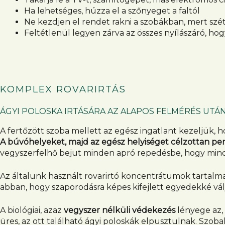
Ha lehetséges, húzza el a szőnyeget a faltól
Ne kezdjen el rendet rakni a szobákban, mert szét
Feltétlenül legyen zárva az összes nyílászáró, hog
KOMPLEX ROVARIRTÁS
ÁGYI POLOSKA IRTÁSÁRA AZ ALAPOS FELMÉRÉS UT
A fertőzött szoba mellett az egész ingatlant kezeljük, 
A búvóhelyeket, majd az egész helyiséget célzottan p
vegyszerfelhő bejut minden apró repedésbe, hogy minden
Az általunk használt rovarirtó koncentrátumok tartal
abban, hogy szaporodásra képes kifejlett egyedekké vál
A biológiai, azaz
vegyszer nélküli védekezés
lényege az, 
üres, az ott található ágyi poloskák elpusztulnak. Szo