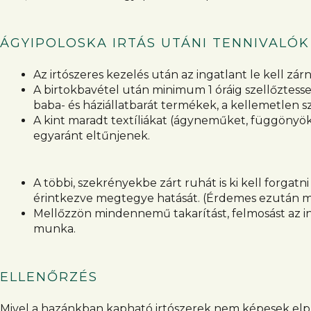
ÁGYIPOLOSKA IRTÁS UTÁNI TENNIVALÓK
Az irtószeres kezelés után az ingatlant le kell zá
A birtokbavétel után minimum 1 óráig szellőztess
baba- és háziállatbarát termékek, a kellemetlen sza
A kint maradt textíliákat (ágyneműket, függönyöke
egyaránt eltűnjenek.
A többi, szekrényekbe zárt ruhát is ki kell forgat
érintkezve megtegye hatását. (Érdemes ezután m
Mellőzzön mindennemű takarítást, felmosást az ing
munka.
ELLENŐRZÉS
Mivel a hazánkban kapható irtószerek nem képesek elpusz