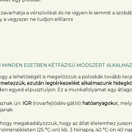
zavarhatja a vérszívókat és ne vigyen ki semmit a szobá
y a vegyszer ne tudjon elillanni
ÁN MINDEN ESETBEN KÉTFÁZISÚ MÓDSZERT ALKALMA
hogy a lehetőségét is megelőzzük a poloskák tovább terj
ermetezzük, ezután legtérkezelést alkalmazunk hidegk
 egyed elpusztuljon. Ez a munkafolyamat egy átlagos la
maznak ún.
IGR
(rovarfejlődés-gátló)
hatóanyagok
at, mel
janak.
hogy megakadályozzuk, hogy az állat élelemhez jusson. 
bahőmérsékleten (25 °C-on) kb. 3 hónapra, 40 °C-on 40 n