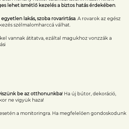
es lehet ismétlő kezelés a biztos hatás érdekében
.
egyetlen lakás, szoba rovarirtása
. A rovarok az egész
dekezés szélmalomharccá válhat.
kel vannak átitatva, ezáltal magukhoz vonzzák a
ási
 viszünk be az otthonunkba
! Ha új bútor, dekoráció,
kkor ne vigyük haza!
ség esetén a monitoringra. Ha megfelelően gondoskodunk