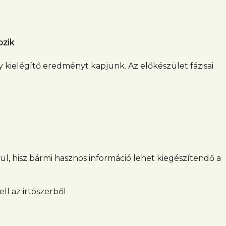
ozik
.
gy kielégítő eredményt kapjunk. Az előkészület fázisai
ül, hisz bármi hasznos információ lehet kiegészítendő a
ll az irtószerből