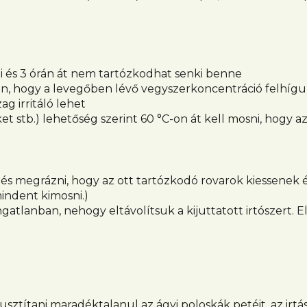
rni és 3 órán át nem tartózkodhat senki benne
en, hogy a levegőben lévő vegyszerkoncentráció felhígul
g irritáló lehet
t stb.) lehetőség szerint 60 °C-on át kell mosni, hogy a
ni és megrázni, hogy az ott tartózkodó rovarok kiessenek
indent kimosni.)
atlanban, nehogy eltávolítsuk a kijuttatott irtószert. 
títani maradéktalanul az ágyi poloskák petéit, az irtás