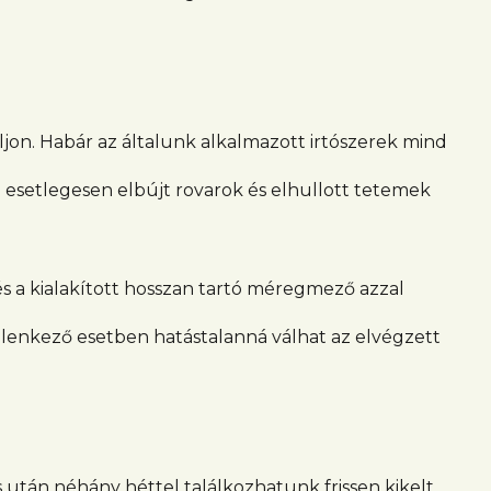
jon. Habár az általunk alkalmazott irtószerek mind
z esetlegesen elbújt rovarok és elhullott tetemek
 és a kialakított hosszan tartó méregmező azzal
Ellenkező esetben hatástalanná válhat az elvégzett
 után néhány héttel találkozhatunk frissen kikelt