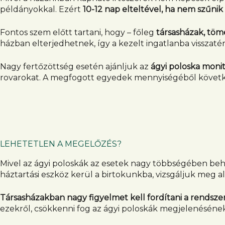
példányokkal. Ezért
10-12 nap elteltével, ha nem szűni
Fontos szem előtt tartani, hogy – főleg
társasházak, töm
házban elterjedhetnek, így a kezelt ingatlanba visszaté
Nagy fertőzöttség esetén ajánljuk az
ágyi poloska moni
rovarokat. A megfogott egyedek mennyiségéből következte
LEHETETLEN A MEGELŐZÉS?
Mivel az ágyi poloskák az esetek nagy többségében beh
háztartási eszköz kerül a birtokunkba, vizsgáljuk meg al
Társasházakban nagy figyelmet kell fordítani a rendsz
ezekről, csökkenni fog az ágyi poloskák megjelenésének