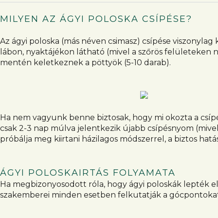
MILYEN AZ ÁGYI POLOSKA CSÍPÉSE?
Az ágyi poloska (más néven csimasz) csípése viszonylag 
lábon, nyaktájékon látható (mivel a szőrös felületeken
mentén keletkeznek a pöttyök (5-10 darab).
Ha nem vagyunk benne biztosak, hogy mi okozta a csípés
csak 2-3 nap múlva jelentkezik újabb csípésnyom (mive
próbálja meg kiirtani házilagos módszerrel, a biztos h
ÁGYI POLOSKAIRTÁS FOLYAMATA
Ha megbizonyosodott róla, hogy ágyi poloskák lepték el 
szakemberei minden esetben felkutatják a gócpontokat, 