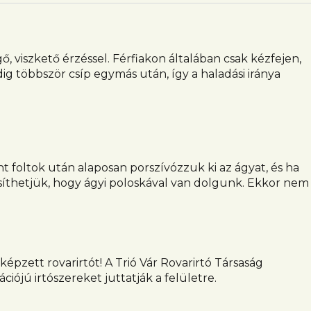
, viszkető érzéssel. Férfiakon általában csak kézfejen,
g többször csíp egymás után, így a haladási iránya
 foltok után alaposan porszívózzuk ki az ágyat, és ha
síthetjük, hogy ágyi poloskával van dolgunk. Ekkor nem
pzett rovarirtót! A Trió Vár Rovarirtó Társaság
ójú irtószereket juttatják a felületre.