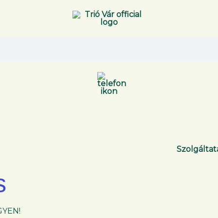
Szolgáltat
s
GYEN!