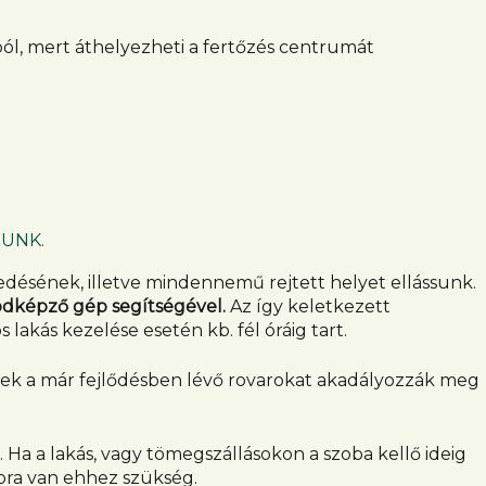
ból, mert áthelyezheti a fertőzés centrumát
ZUNK.
edésének, illetve mindennemű rejtett helyet ellássunk.
ödképző gép segítségével.
Az így keletkezett
kás kezelése esetén kb. fél óráig tart.
yek a már fejlődésben lévő rovarokat akadályozzák meg
Ha a lakás, vagy tömegszállásokon a szoba kellő ideig
apra van ehhez szükség.