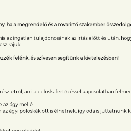
ony, ha a megrendelő és a rovarirtó szakember összedolg
nia az ingatlan tulajdonosának az irtás előtt és után, ho
sz rájuk.
ezzék felénk, és szívesen segítünk a kivitelezésben!
észletről, ami a poloskafertőzéssel kapcsolatban felmer
e az ágy mellé
 ágyi poloskák ott is élhetnek, így oda is juttatnunk ke
ikket egy pléddel