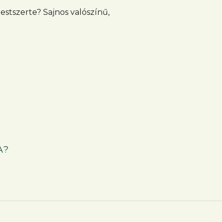
testszerte? Sajnos valószínű,
A?