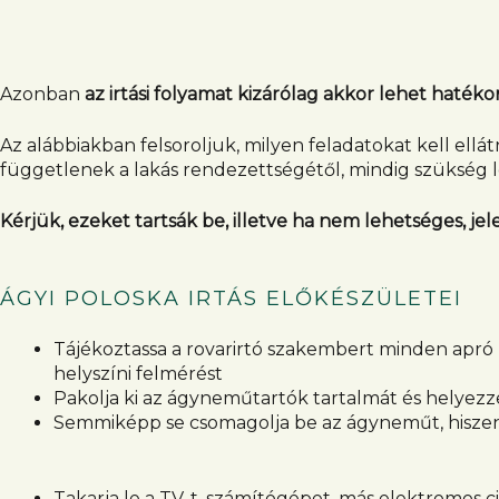
Azonban
az irtási folyamat kizárólag akkor lehet haték
Az alábbiakban felsoroljuk, milyen feladatokat kell ellát
függetlenek a lakás rendezettségétől, mindig szükség le
Kérjük, ezeket tartsák be, illetve ha nem lehetséges, jel
ÁGYI POLOSKA IRTÁS ELŐKÉSZÜLETEI
Tájékoztassa a rovarirtó szakembert minden apró r
helyszíni felmérést
Pakolja ki az ágyneműtartók tartalmát és helyezz
Semmiképp se csomagolja be az ágyneműt, hiszen az
Takarja le a TV-t, számítógépet, más elektromos c