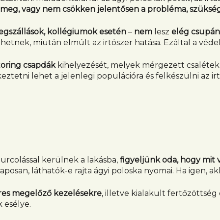
k meg, vagy nem csökken jelentősen a probléma, szükség
egszállások, kollégiumok esetén
–
nem
lesz
elég csupán 
rhetnek, miután elmúlt az irtószer hatása. Ezáltal a vé
toring csapdák
kihelyezését, melyek mérgezett csalétek
tni lehet a jelenlegi populációra és felkészülni az irt
urcolással kerülnek a lakásba,
figyeljünk oda, hogy mit
aposan, láthatók-e rajta ágyi poloska nyomai. Ha igen, a
eres megelőző kezelésekre
, illetve kialakult fertőzött
 esélye.