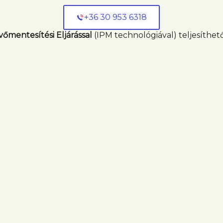
+36 30 953 6318
vőmentesítési Eljárással
(IPM technológiával) teljesíthető