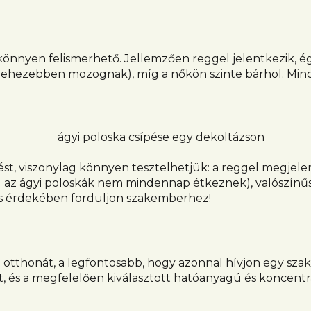
könnyen felismerhető. Jellemzően reggel jelentkezik, égő
 nehezebben mozognak), míg a nőkön szinte bárhol. Mindi
t, viszonylag könnyen tesztelhetjük: a reggel megjelent
l az ágyi poloskák nem mindennap étkeznek), valószínű
atás érdekében forduljon szakemberhez!
otthonát, a legfontosabb, hogy azonnal hívjon egy szakké
és a megfelelően kiválasztott hatóanyagú és koncentráci