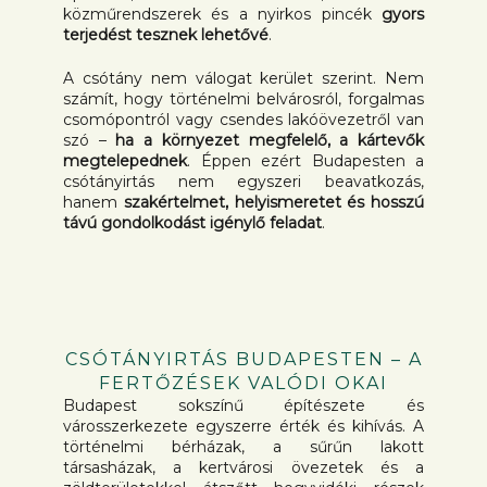
közműrendszerek és a nyirkos pincék
gyors
terjedést tesznek lehetővé
.
A csótány nem válogat kerület szerint. Nem
számít, hogy történelmi belvárosról, forgalmas
csomópontról vagy csendes lakóövezetről van
szó –
ha a környezet megfelelő, a kártevők
megtelepednek
. Éppen ezért Budapesten a
csótányirtás nem egyszeri beavatkozás,
hanem
szakértelmet, helyismeretet és hosszú
távú gondolkodást igénylő feladat
.
CSÓTÁNYIRTÁS BUDAPESTEN – A
FERTŐZÉSEK VALÓDI OKAI
Budapest sokszínű építészete és
városszerkezete egyszerre érték és kihívás. A
történelmi bérházak, a sűrűn lakott
társasházak, a kertvárosi övezetek és a