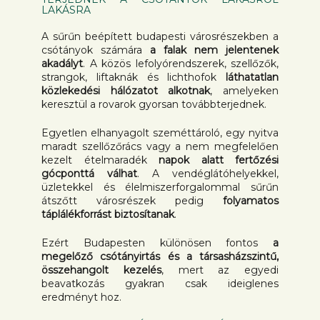
LAKÁSRA
A sűrűn beépített budapesti városrészekben a
csótányok számára
a falak nem jelentenek
akadályt
. A közös lefolyórendszerek, szellőzők,
strangok, liftaknák és lichthofok
láthatatlan
közlekedési hálózatot alkotnak
, amelyeken
keresztül a rovarok gyorsan továbbterjednek.
Egyetlen elhanyagolt szeméttároló, egy nyitva
maradt szellőzőrács vagy a nem megfelelően
kezelt ételmaradék
napok alatt fertőzési
gócponttá válhat
. A vendéglátóhelyekkel,
üzletekkel és élelmiszerforgalommal sűrűn
átszőtt városrészek pedig
folyamatos
táplálékforrást biztosítanak
.
Ezért Budapesten különösen fontos
a
megelőző csótányirtás és a társasházszintű,
összehangolt kezelés
, mert az egyedi
beavatkozás gyakran csak ideiglenes
eredményt hoz.