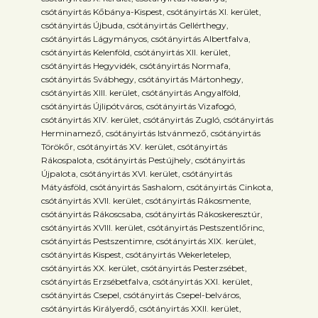
csótányirtás Kőbánya-Kispest, csótányirtás XI. kerület,
csótányirtás Újbuda, csótányirtás Gellérthegy,
csótányirtás Lágymányos, csótányirtás Albertfalva,
csótányirtás Kelenföld, csótányirtás XII. kerület,
csótányirtás Hegyvidék, csótányirtás Normafa,
csótányirtás Svábhegy, csótányirtás Mártonhegy,
csótányirtás XIII. kerület, csótányirtás Angyalföld,
csótányirtás Újlipótváros, csótányirtás Vizafogó,
csótányirtás XIV. kerület, csótányirtás Zugló, csótányirtás
Herminamező, csótányirtás Istvánmező, csótányirtás
Törökőr, csótányirtás XV. kerület, csótányirtás
Rákospalota, csótányirtás Pestújhely, csótányirtás
Újpalota, csótányirtás XVI. kerület, csótányirtás
Mátyásföld, csótányirtás Sashalom, csótányirtás Cinkota,
csótányirtás XVII. kerület, csótányirtás Rákosmente,
csótányirtás Rákoscsaba, csótányirtás Rákoskeresztúr,
csótányirtás XVIII. kerület, csótányirtás Pestszentlőrinc,
csótányirtás Pestszentimre, csótányirtás XIX. kerület,
csótányirtás Kispest, csótányirtás Wekerletelep,
csótányirtás XX. kerület, csótányirtás Pesterzsébet,
csótányirtás Erzsébetfalva, csótányirtás XXI. kerület,
csótányirtás Csepel, csótányirtás Csepel-belváros,
csótányirtás Királyerdő, csótányirtás XXII. kerület,