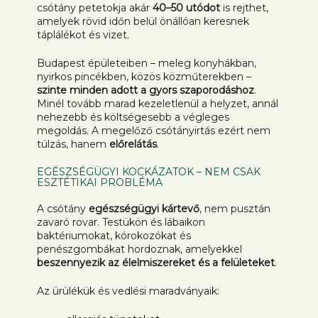
csótány petetokja akár
40–50 utódot
is rejthet,
amelyek rövid időn belül önállóan keresnek
táplálékot és vizet.
Budapest épületeiben – meleg konyhákban,
nyirkos pincékben, közös közműterekben –
szinte minden adott a gyors szaporodáshoz
.
Minél tovább marad kezeletlenül a helyzet, annál
nehezebb és költségesebb a végleges
megoldás. A megelőző csótányirtás ezért nem
túlzás, hanem
előrelátás
.
EGÉSZSÉGÜGYI KOCKÁZATOK – NEM CSAK
ESZTÉTIKAI PROBLÉMA
A csótány
egészségügyi kártevő
, nem pusztán
zavaró rovar. Testükön és lábaikon
baktériumokat, kórokozókat és
penészgombákat hordoznak, amelyekkel
beszennyezik az élelmiszereket és a felületeket
.
Az ürülékük és vedlési maradványaik: