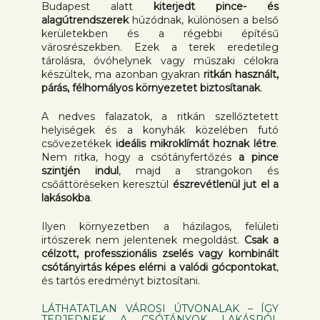
Budapest alatt
kiterjedt pince- és
alagútrendszerek
húzódnak, különösen a belső
kerületekben és a régebbi építésű
városrészekben. Ezek a terek eredetileg
tárolásra, óvóhelynek vagy műszaki célokra
készültek, ma azonban gyakran
ritkán használt,
párás, félhomályos környezetet biztosítanak
.
A nedves falazatok, a ritkán szellőztetett
helyiségek és a konyhák közelében futó
csővezetékek
ideális mikroklímát hoznak létre
.
Nem ritka, hogy a csótányfertőzés
a pince
szintjén indul
, majd a strangokon és
csőáttöréseken keresztül
észrevétlenül jut el a
lakásokba
.
Ilyen környezetben a házilagos, felületi
irtószerek nem jelentenek megoldást.
Csak a
célzott, professzionális zselés vagy kombinált
csótányirtás képes elérni a valódi gócpontokat
,
és tartós eredményt biztosítani.
LÁTHATATLAN VÁROSI ÚTVONALAK – ÍGY
TERJEDNEK A CSÓTÁNYOK LAKÁSRÓL