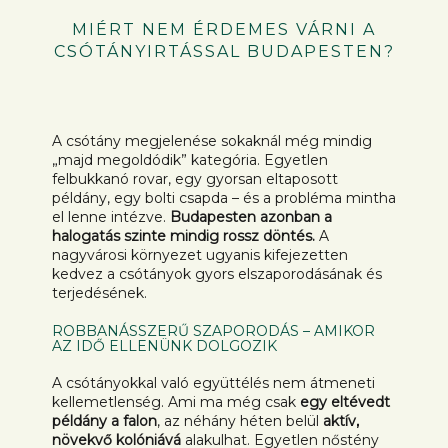
MIÉRT NEM ÉRDEMES VÁRNI A
CSÓTÁNYIRTÁSSAL BUDAPESTEN?
A csótány megjelenése sokaknál még mindig
„majd megoldódik” kategória. Egyetlen
felbukkanó rovar, egy gyorsan eltaposott
példány, egy bolti csapda – és a probléma mintha
el lenne intézve.
Budapesten azonban a
halogatás szinte mindig rossz döntés.
A
nagyvárosi környezet ugyanis kifejezetten
kedvez a csótányok gyors elszaporodásának és
terjedésének.
ROBBANÁSSZERŰ SZAPORODÁS – AMIKOR
AZ IDŐ ELLENÜNK DOLGOZIK
A csótányokkal való együttélés nem átmeneti
kellemetlenség. Ami ma még csak
egy eltévedt
példány a falon
, az néhány héten belül
aktív,
növekvő kolóniává
alakulhat. Egyetlen nőstény