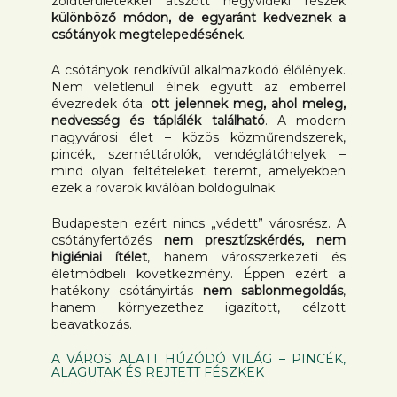
zöldterületekkel átszőtt hegyvidéki részek
különböző módon, de egyaránt kedveznek a
csótányok megtelepedésének
.
A csótányok rendkívül alkalmazkodó élőlények.
Nem véletlenül élnek együtt az emberrel
évezredek óta:
ott jelennek meg, ahol meleg,
nedvesség és táplálék található
. A modern
nagyvárosi élet – közös közműrendszerek,
pincék, szeméttárolók, vendéglátóhelyek –
mind olyan feltételeket teremt, amelyekben
ezek a rovarok kiválóan boldogulnak.
Budapesten ezért nincs „védett” városrész. A
csótányfertőzés
nem presztízskérdés, nem
higiéniai ítélet
, hanem városszerkezeti és
életmódbeli következmény. Éppen ezért a
hatékony csótányirtás
nem sablonmegoldás
,
hanem környezethez igazított, célzott
beavatkozás.
A VÁROS ALATT HÚZÓDÓ VILÁG – PINCÉK,
ALAGUTAK ÉS REJTETT FÉSZKEK