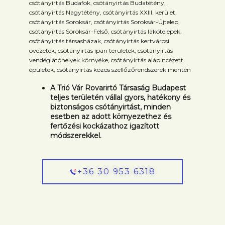
csótányirtás Budafok, csótányirtás Budatétény,
csótányirtás Nagytétény, csótányirtás XXIII. kerület,
csótányirtás Soroksár, csótányirtás Soroksár-Újtelep,
csótányirtás Soroksár-Felső, csótányirtás lakótelepek,
csótányirtás társasházak, csótányirtás kertvárosi
övezetek, csótányirtás ipari területek, csótányirtás
vendéglátóhelyek környéke, csótányirtás alápincézett
épületek, csótányirtás közös szellőzőrendszerek mentén
A
Trió Vár Rovarirtó Társaság
Budapest
teljes területén vállal gyors, hatékony és
biztonságos csótányirtást, minden
esetben az adott környezethez és
fertőzési kockázathoz igazított
módszerekkel.
+36 30 953 6318