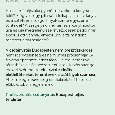
KÁRTEVŐKNEK KEDVEZ
Hallott már éjszaka gyanús neszeket a konyha
felől? Elég volt egy pillanatra felkapcsolni a villanyt,
és a sötétben mozgó árnyak szinte egyszerre
tűntek el? A szegélyek mentén és a konyhapulton
újra és újra megjelenő szennyeződések pedig már
akkor is ott vannak, amikor úgy érzi, mindent
megtett a tisztaságért?
A
csótányirtás Budapesten nem presztízskérdés
,
nem igénytelenség és nem „más problémája”. A
főváros építészeti adottságai – a régi bérházak,
társasházak, alápincézett épületek, közös strangok
és szellőzőrendszerek –
szinte ideális
életfeltételeket teremtenek a csótányok számára
.
Ahol meleg, nedvesség és táplálék található, ott
előbb-utóbb megjelennek.
Professzionális csótányirtás
Budapest teljes
területén