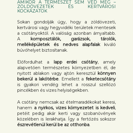
AMIKOR A TERMÉSZET SEM VÉD MEG –
ZÖLDÖVEZETEK ÉS KERTVÁROSI
KOCKÁZATOK
Sokan gondolják úgy, hogy a zöldövezeti,
kertvárosi vagy hegyvidéki területek mentesek
a csótányoktól. A valóság azonban árnyaltabb.
A
komposztálók, garázsok, tárolók,
melléképületek és nedves alapfalak
kiváló
búvóhelyet biztosítanak.
Előfordulhat a
lapp erdei csótány
, amely
alapvetően természetes környezetben él, de
nyitott ablakon vagy ajtón keresztül
könnyen
bekerül a lakótérbe
. Emellett a
feketecsótány
is gyakori vendég lehet a rosszul szellőző
pincékben és vizes helyiségekben.
A csótány nemcsak az ételmaradékokat keresi,
hanem
a nyirkos, vizes környezetet is kedveli
,
petéit pedig akár kerti vagy szobanövények
közelében is lerakhatja. Így a fertőzés sokszor
észrevétlenül kerül be az otthonba
.