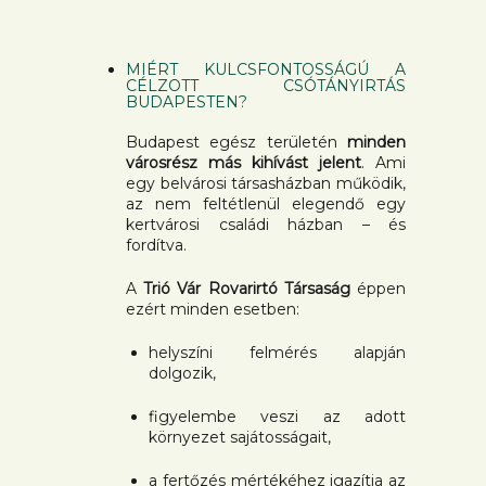
MIÉRT KULCSFONTOSSÁGÚ A
CÉLZOTT CSÓTÁNYIRTÁS
BUDAPESTEN?
Budapest egész területén
minden
városrész más kihívást jelent
. Ami
egy belvárosi társasházban működik,
az nem feltétlenül elegendő egy
kertvárosi családi házban – és
fordítva.
A
Trió Vár Rovarirtó Társaság
éppen
ezért minden esetben:
helyszíni felmérés alapján
dolgozik,
figyelembe veszi az adott
környezet sajátosságait,
a fertőzés mértékéhez igazítja az