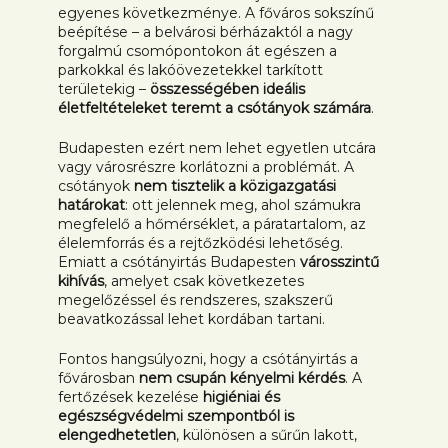
egyenes következménye. A főváros sokszínű
beépítése – a belvárosi bérházaktól a nagy
forgalmú csomópontokon át egészen a
parkokkal és lakóövezetekkel tarkított
területekig –
összességében ideális
életfeltételeket teremt a csótányok számára
.
Budapesten ezért nem lehet egyetlen utcára
vagy városrészre korlátozni a problémát. A
csótányok
nem tisztelik a közigazgatási
határokat
: ott jelennek meg, ahol számukra
megfelelő a hőmérséklet, a páratartalom, az
élelemforrás és a rejtőzködési lehetőség.
Emiatt a csótányirtás Budapesten
városszintű
kihívás
, amelyet csak következetes
megelőzéssel és rendszeres, szakszerű
beavatkozással lehet kordában tartani.
Fontos hangsúlyozni, hogy a csótányirtás a
fővárosban
nem csupán kényelmi kérdés
. A
fertőzések kezelése
higiéniai és
egészségvédelmi szempontból is
elengedhetetlen
, különösen a sűrűn lakott,