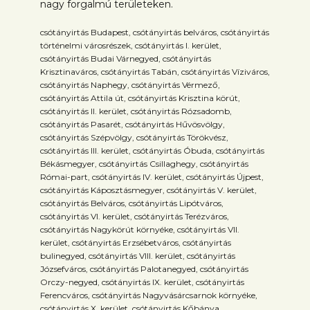
nagy forgalmú területeken.
csótányirtás Budapest, csótányirtás belváros, csótányirtás
történelmi városrészek, csótányirtás I. kerület,
csótányirtás Budai Várnegyed, csótányirtás
Krisztinaváros, csótányirtás Tabán, csótányirtás Víziváros,
csótányirtás Naphegy, csótányirtás Vérmező,
csótányirtás Attila út, csótányirtás Krisztina körút,
csótányirtás II. kerület, csótányirtás Rózsadomb,
csótányirtás Pasarét, csótányirtás Hűvösvölgy,
csótányirtás Szépvölgy, csótányirtás Törökvész,
csótányirtás III. kerület, csótányirtás Óbuda, csótányirtás
Békásmegyer, csótányirtás Csillaghegy, csótányirtás
Római-part, csótányirtás IV. kerület, csótányirtás Újpest,
csótányirtás Káposztásmegyer, csótányirtás V. kerület,
csótányirtás Belváros, csótányirtás Lipótváros,
csótányirtás VI. kerület, csótányirtás Terézváros,
csótányirtás Nagykörút környéke, csótányirtás VII.
kerület, csótányirtás Erzsébetváros, csótányirtás
bulinegyed, csótányirtás VIII. kerület, csótányirtás
Józsefváros, csótányirtás Palotanegyed, csótányirtás
Orczy-negyed, csótányirtás IX. kerület, csótányirtás
Ferencváros, csótányirtás Nagyvásárcsarnok környéke,
csótányirtás X. kerület, csótányirtás Kőbánya,