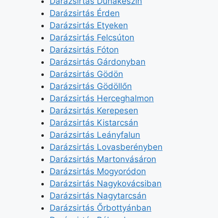
Darázsirtás Dunakeszin
Darázsirtás Érden
Darázsirtás Etyeken
Darázsirtás Felcsúton
Darázsirtás Fóton
Darázsirtás Gárdonyban
Darázsirtás Gödön
Darázsirtás Gödöllőn
Darázsirtás Herceghalmon
Darázsirtás Kerepesen
Darázsirtás Kistarcsán
Darázsirtás Leányfalun
Darázsirtás Lovasberényben
Darázsirtás Martonvásáron
Darázsirtás Mogyoródon
Darázsirtás Nagykovácsiban
Darázsirtás Nagytarcsán
Darázsirtás Őrbottyánban