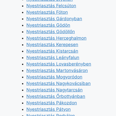
Nyestriasztás Felcsúton
Nyestriasztás Fóton
Nyestriasztás Gárdonyban
Nyestriasztás Gödön
Nyestriasztás Gödöllőn
Nyestriasztás Herceghalmon
Nyestriasztás Kerepesen
Nyestriasztás Kistarcsán
Nyestriasztás Leányfalun
Nyestriasztás Lovasberényben
Nyestriasztás Martonvásáron
Nyestriasztás Mogyoródon
Nyestriasztás Nagykovácsiban
Nyestriasztás Nagytarcsán
Nyestriasztás Őrbottyánban
Nyestriasztás Pákozdon
Nyestriasztás Pátyon
Nyestriasztás Perbálon