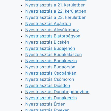
Nyestriasztás a 21. kerületben
Nyestriasztás a 22. kerületben
Nyestriasztás a 23. kerületben
Nyestriasztás Agárdon
Nyestriasztás Alcsútdoboz
Nyestriasztás Biatorbágyon
Nyestriasztás Bicskén
Nyestriasztás Budajenőn
Nyestriasztás Budakalászon
Nyestriasztás Budakeszin
Nyestriasztás Budaörsön
Nyestriasztás Csobánkán
Nyestriasztás Csömörön
Nyestriasztás Diósdon
Nyestriasztás Dunabogdányban
Nyestriasztás Dunakeszin
Nyestriasztás Érden
Nyestriasztás Etyeken