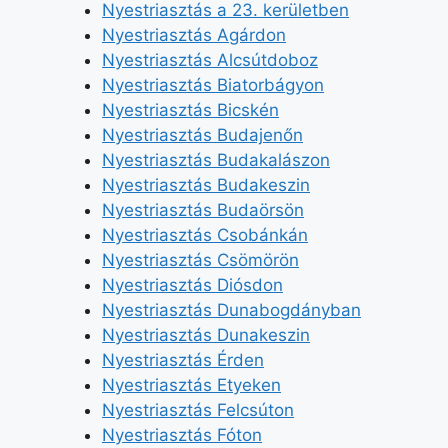
Nyestriasztás a 23. kerületben
Nyestriasztás Agárdon
Nyestriasztás Alcsútdoboz
Nyestriasztás Biatorbágyon
Nyestriasztás Bicskén
Nyestriasztás Budajenőn
Nyestriasztás Budakalászon
Nyestriasztás Budakeszin
Nyestriasztás Budaörsön
Nyestriasztás Csobánkán
Nyestriasztás Csömörön
Nyestriasztás Diósdon
Nyestriasztás Dunabogdányban
Nyestriasztás Dunakeszin
Nyestriasztás Érden
Nyestriasztás Etyeken
Nyestriasztás Felcsúton
Nyestriasztás Fóton