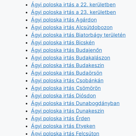
Ágyi poloska irtás a 22. kerületben
Ágyi poloska irtás a 23. kerületben
Ágyi poloska irtás Agárdon
Ágyi poloska irtás Alcsútdobozon
Ágyi poloska irtás Biatorbágy területén
Ágyi poloska irtás Bicskén
Ágyi poloska irtás Budajenőn
Ágyi poloska irtás Budakalászon
Ágyi poloska irtás Budakeszin
Ágyi poloska irtás Budaörsön
Ágyi poloska irtás Csobánkán
Ágyi poloska irtás Csömörön
Ágyi poloska irtás Diósdon
Ágyi poloska irtás Dunabogdányban
Ágyi poloska irtás Dunakeszin
Ágyi poloska irtás Érden
Ágyi poloska irtás Etyeken
Ágyi poloska irtás Felcsúton