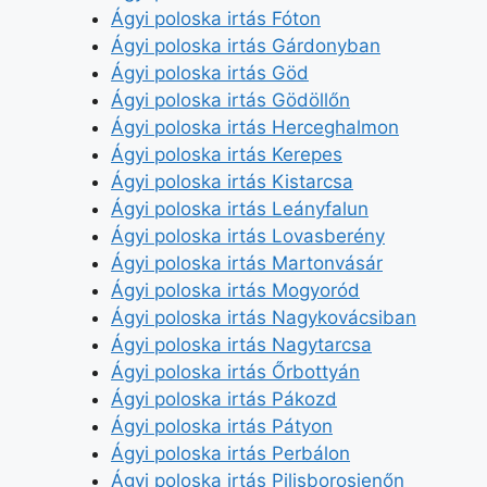
Ágyi poloska irtás Fóton
Ágyi poloska irtás Gárdonyban
Ágyi poloska irtás Göd
Ágyi poloska irtás Gödöllőn
Ágyi poloska irtás Herceghalmon
Ágyi poloska irtás Kerepes
Ágyi poloska irtás Kistarcsa
Ágyi poloska irtás Leányfalun
Ágyi poloska irtás Lovasberény
Ágyi poloska irtás Martonvásár
Ágyi poloska irtás Mogyoród
Ágyi poloska irtás Nagykovácsiban
Ágyi poloska irtás Nagytarcsa
Ágyi poloska irtás Őrbottyán
Ágyi poloska irtás Pákozd
Ágyi poloska irtás Pátyon
Ágyi poloska irtás Perbálon
Ágyi poloska irtás Pilisborosjenőn