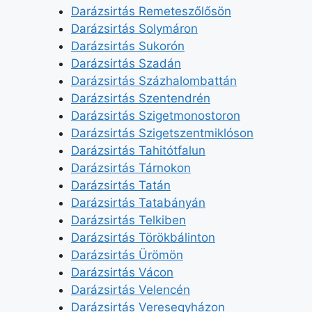
Darázsirtás Remeteszőlősön
Darázsirtás Solymáron
Darázsirtás Sukorón
Darázsirtás Szadán
Darázsirtás Százhalombattán
Darázsirtás Szentendrén
Darázsirtás Szigetmonostoron
Darázsirtás Szigetszentmiklóson
Darázsirtás Tahitótfalun
Darázsirtás Tárnokon
Darázsirtás Tatán
Darázsirtás Tatabányán
Darázsirtás Telkiben
Darázsirtás Törökbálinton
Darázsirtás Ürömön
Darázsirtás Vácon
Darázsirtás Velencén
Darázsirtás Veresegyházon