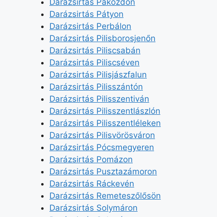
Darázsirtás Pákozdon
Darázsirtás Pátyon
Darázsirtás Perbálon
Darázsirtás Pilisborosjenőn
Darázsirtás Piliscsabán
Darázsirtás Piliscséven
Darázsirtás Pilisjászfalun
Darázsirtás Pilisszántón
Darázsirtás Pilisszentiván
Darázsirtás Pilisszentlászlón
Darázsirtás Pilisszentléleken
Darázsirtás Pilisvörösváron
Darázsirtás Pócsmegyeren
Darázsirtás Pomázon
Darázsirtás Pusztazámoron
Darázsirtás Ráckevén
Darázsirtás Remeteszőlősön
Darázsirtás Solymáron