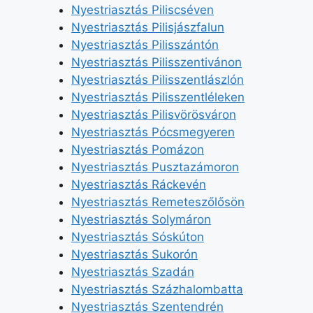
Nyestriasztás Piliscséven
Nyestriasztás Pilisjászfalun
Nyestriasztás Pilisszántón
Nyestriasztás Pilisszentivánon
Nyestriasztás Pilisszentlászlón
Nyestriasztás Pilisszentléleken
Nyestriasztás Pilisvörösváron
Nyestriasztás Pócsmegyeren
Nyestriasztás Pomázon
Nyestriasztás Pusztazámoron
Nyestriasztás Ráckevén
Nyestriasztás Remeteszőlősön
Nyestriasztás Solymáron
Nyestriasztás Sóskúton
Nyestriasztás Sukorón
Nyestriasztás Szadán
Nyestriasztás Százhalombatta
Nyestriasztás Szentendrén