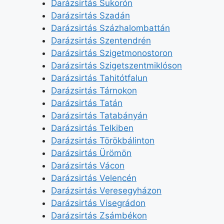
Darázsirtás Sukorón
Darázsirtás Szadán
Darázsirtás Százhalombattán
Darázsirtás Szentendrén
Darázsirtás Szigetmonostoron
Darázsirtás Szigetszentmiklóson
Darázsirtás Tahitótfalun
Darázsirtás Tárnokon
Darázsirtás Tatán
Darázsirtás Tatabányán
Darázsirtás Telkiben
Darázsirtás Törökbálinton
Darázsirtás Ürömön
Darázsirtás Vácon
Darázsirtás Velencén
Darázsirtás Veresegyházon
Darázsirtás Visegrádon
Darázsirtás Zsámbékon