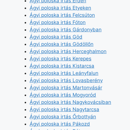
Ágyi poloska irtás Érden
Ágyi poloska irtás Etyeken
Ágyi poloska irtás Felcsúton
Ágyi poloska irtás Fóton
Ágyi poloska irtás Gárdonyban
Ágyi poloska irtás Göd
Ágyi poloska irtás Gödöllőn
Ágyi poloska irtás Herceghalmon
Ágyi poloska irtás Kerepes
Ágyi poloska irtás Kistarcsa
Ágyi poloska irtás Leányfalun
Ágyi poloska irtás Lovasberény
Ágyi poloska irtás Martonvásár
Ágyi poloska irtás Mogyoród
Ágyi poloska irtás Nagykovácsiban
Ágyi poloska irtás Nagytarcsa
Ágyi poloska irtás Őrbottyán
Ágyi poloska irtás Pákozd