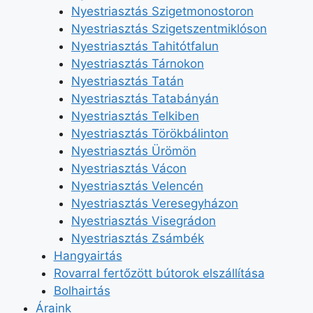
Nyestriasztás Szigetmonostoron
Nyestriasztás Szigetszentmiklóson
Nyestriasztás Tahitótfalun
Nyestriasztás Tárnokon
Nyestriasztás Tatán
Nyestriasztás Tatabányán
Nyestriasztás Telkiben
Nyestriasztás Törökbálinton
Nyestriasztás Ürömön
Nyestriasztás Vácon
Nyestriasztás Velencén
Nyestriasztás Veresegyházon
Nyestriasztás Visegrádon
Nyestriasztás Zsámbék
Hangyairtás
Rovarral fertőzött bútorok elszállítása
Bolhairtás
Áraink