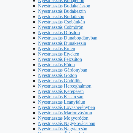
Nyestriasztás Budajenőn
Nyestriasztás Budakalászon
Nyestriasztás Budakeszin
Nyestriasztás Budaörsön
Nyestriasztás Csobánkán
Nyestriasztás Csömörön
Nyestriasztás Diósdon
Nyestriasztás Dunabogdányban
Nyestriasztás Dunakeszin
Nyestriasztás Érden
Nyestriasztás Etyeken
Nyestriasztás Felcsúton
Nyestriasztás Fóton
Nyestriasztás Gárdonyban
Nyestriasztás Gödön
Nyestriasztás Gödöllőn
Nyestriasztás Herceghalmon
Nyestriasztás Kerepesen
Nyestriasztás Kistarcsán
Nyestriasztás Leányfalun
Nyestriasztás Lovasberényben
Nyestriasztás Martonvásáron
Nyestriasztás Mogyoródon
Nyestriasztás Nagykovácsiban
Nyestriasztás Nagytarcsán