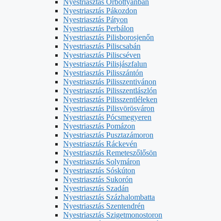
Nyestriasztás Őrbottyánban
Nyestriasztás Pákozdon
Nyestriasztás Pátyon
Nyestriasztás Perbálon
Nyestriasztás Pilisborosjenőn
Nyestriasztás Piliscsabán
Nyestriasztás Piliscséven
Nyestriasztás Pilisjászfalun
Nyestriasztás Pilisszántón
Nyestriasztás Pilisszentivánon
Nyestriasztás Pilisszentlászlón
Nyestriasztás Pilisszentléleken
Nyestriasztás Pilisvörösváron
Nyestriasztás Pócsmegyeren
Nyestriasztás Pomázon
Nyestriasztás Pusztazámoron
Nyestriasztás Ráckevén
Nyestriasztás Remeteszőlősön
Nyestriasztás Solymáron
Nyestriasztás Sóskúton
Nyestriasztás Sukorón
Nyestriasztás Szadán
Nyestriasztás Százhalombatta
Nyestriasztás Szentendrén
Nyestriasztás Szigetmonostoron