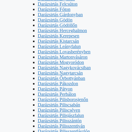
Darázsirtás Felcsúton
Darázsirtás Fóton
Darázsirtás Gárdonyban
Darázsirtás Gödön
Darázsirtás Gödöllőn
Darázsirtás Herceghalmon
Darázsirtás Kerepesen
Darázsirtás Kistarcsán
Darázsirtás Leányfalun
Darázsirtás Lovasberényben
Darázsirtás Martonvásáron
Darázsirtás Mogyoródon
Darázsirtás Nagykovácsiban
Darázsirtás Nagytarcsán
Darázsirtás Őrbottyánban
Darázsirtás Pákozdon
Darázsirtás Pátyon
Darázsirtás Perbálon
Darázsirtás Pilisborosjenőn
Darázsirtás Piliscsabán
Darázsirtás Piliscséven
Darázsirtás Pilisjászfalun
Darázsirtás Pilisszántón
Darázsirtás Pilisszentiván
Darázsirtás Pilisszentlászlón