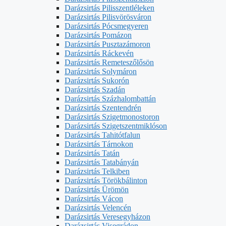
Darázsirtás Pilisszentléleken
Darázsirtás Pilisvörösváron
Darázsirtás Pócsmegyeren
Darázsirtás Pomázon
Darázsirtás Pusztazámoron
Darázsirtás Ráckevén
Darázsirtás Remeteszőlősön
Darázsirtás Solymáron
Darázsirtás Sukorón
Darázsirtás Szadán
Darázsirtás Százhalombattán
Darázsirtás Szentendrén
Darázsirtás Szigetmonostoron
Darázsirtás Szigetszentmiklóson
Darázsirtás Tahitótfalun
Darázsirtás Tárnokon
Darázsirtás Tatán
Darázsirtás Tatabányán
Darázsirtás Telkiben
Darázsirtás Törökbálinton
Darázsirtás Ürömön
Darázsirtás Vácon
Darázsirtás Velencén
Darázsirtás Veresegyházon
Darázsirtás Visegrádon