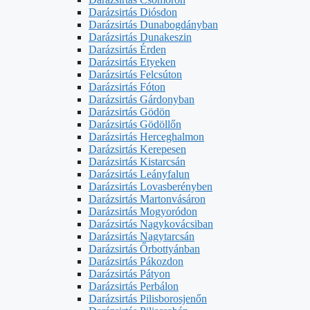
Darázsirtás Diósdon
Darázsirtás Dunabogdányban
Darázsirtás Dunakeszin
Darázsirtás Érden
Darázsirtás Etyeken
Darázsirtás Felcsúton
Darázsirtás Fóton
Darázsirtás Gárdonyban
Darázsirtás Gödön
Darázsirtás Gödöllőn
Darázsirtás Herceghalmon
Darázsirtás Kerepesen
Darázsirtás Kistarcsán
Darázsirtás Leányfalun
Darázsirtás Lovasberényben
Darázsirtás Martonvásáron
Darázsirtás Mogyoródon
Darázsirtás Nagykovácsiban
Darázsirtás Nagytarcsán
Darázsirtás Őrbottyánban
Darázsirtás Pákozdon
Darázsirtás Pátyon
Darázsirtás Perbálon
Darázsirtás Pilisborosjenőn