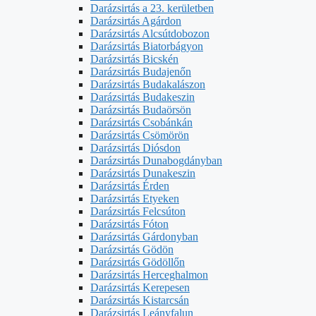
Darázsirtás a 23. kerületben
Darázsirtás Agárdon
Darázsirtás Alcsútdobozon
Darázsirtás Biatorbágyon
Darázsirtás Bicskén
Darázsirtás Budajenőn
Darázsirtás Budakalászon
Darázsirtás Budakeszin
Darázsirtás Budaörsön
Darázsirtás Csobánkán
Darázsirtás Csömörön
Darázsirtás Diósdon
Darázsirtás Dunabogdányban
Darázsirtás Dunakeszin
Darázsirtás Érden
Darázsirtás Etyeken
Darázsirtás Felcsúton
Darázsirtás Fóton
Darázsirtás Gárdonyban
Darázsirtás Gödön
Darázsirtás Gödöllőn
Darázsirtás Herceghalmon
Darázsirtás Kerepesen
Darázsirtás Kistarcsán
Darázsirtás Leányfalun