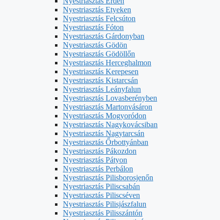
Nyestriasztás Érden
Nyestriasztás Etyeken
Nyestriasztás Felcsúton
Nyestriasztás Fóton
Nyestriasztás Gárdonyban
Nyestriasztás Gödön
Nyestriasztás Gödöllőn
Nyestriasztás Herceghalmon
Nyestriasztás Kerepesen
Nyestriasztás Kistarcsán
Nyestriasztás Leányfalun
Nyestriasztás Lovasberényben
Nyestriasztás Martonvásáron
Nyestriasztás Mogyoródon
Nyestriasztás Nagykovácsiban
Nyestriasztás Nagytarcsán
Nyestriasztás Őrbottyánban
Nyestriasztás Pákozdon
Nyestriasztás Pátyon
Nyestriasztás Perbálon
Nyestriasztás Pilisborosjenőn
Nyestriasztás Piliscsabán
Nyestriasztás Piliscséven
Nyestriasztás Pilisjászfalun
Nyestriasztás Pilisszántón