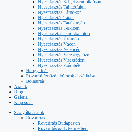
Nyestriasztás Szigetszentmiklóson
Nyestriasztás Tahitótfalun
Nyestriasztás Tárnokon
Nyestriasztás Tatán
Nyestriasztás Tatabányán
Nyestriasztás Telkiben
Nyestriasztás Törökbálinton
Nyestriasztás Ürömön
Nyestriasztás Vácon
Nyestriasztás Velencén
Nyestriasztás Veresegyházon
Nyestriasztás Visegrádon
Nyestriasztás Zsámbék
Hangyairtás
Rovarral fertőzött bútorok elszállítása
Bolhairtás
Áraink
Blog
Galéria
Kapcsolat
Szolgáltatásaink
Rovarirtás
Rovarirtás Budapesten
Rovarirtás az 1. kerületben