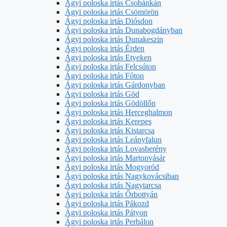
Ágyi poloska irtás Csobánkán
Ágyi poloska irtás Csömörön
Ágyi poloska irtás Diósdon
Ágyi poloska irtás Dunabogdányban
Ágyi poloska irtás Dunakeszin
Ágyi poloska irtás Érden
Ágyi poloska irtás Etyeken
Ágyi poloska irtás Felcsúton
Ágyi poloska irtás Fóton
Ágyi poloska irtás Gárdonyban
Ágyi poloska irtás Göd
Ágyi poloska irtás Gödöllőn
Ágyi poloska irtás Herceghalmon
Ágyi poloska irtás Kerepes
Ágyi poloska irtás Kistarcsa
Ágyi poloska irtás Leányfalun
Ágyi poloska irtás Lovasberény
Ágyi poloska irtás Martonvásár
Ágyi poloska irtás Mogyoród
Ágyi poloska irtás Nagykovácsiban
Ágyi poloska irtás Nagytarcsa
Ágyi poloska irtás Őrbottyán
Ágyi poloska irtás Pákozd
Ágyi poloska irtás Pátyon
Ágyi poloska irtás Perbálon