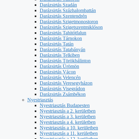
Darázsirtás Szadán
Darázsirtás Százhalombattán
Darázsirtás Szentendrén
Darázsirtás Szigetmonostoron
Darázsirtás Szigetszentmiklóson
Darázsirtás Tahitótfalun
Darázsirtás Tárnokon
Darázsirtás Tatán
Darázsirtás Tatabányán
Darázsirtás Telkiben
Darázsirtás Törökbálinton
Darázsirtás Ürömön
Darázsirtás Vácon
Darázsirtás Velencén
Darázsirtás Veresegyházon
Darázsirtás Visegrádon
Darázsirtás Zsámbékon
Nyestriasztás
Nyestriasztás Budapesten
Nyestriasztás a 2. kerületben
Nyestriasztás a 3. kerületben
Nyestriasztás a 4. kerületben
Nyestriasztás a 10. kerületben
Nyestriasztás a 11. kerületben
Nyestriasztás a 12. kerületben