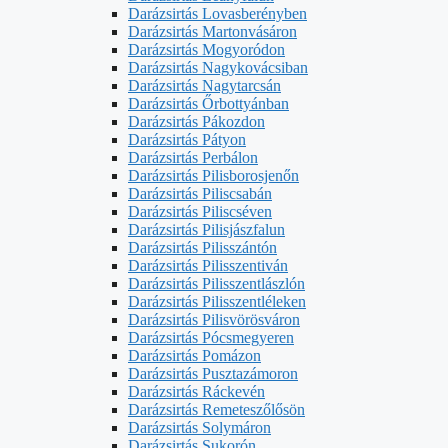
Darázsirtás Lovasberényben
Darázsirtás Martonvásáron
Darázsirtás Mogyoródon
Darázsirtás Nagykovácsiban
Darázsirtás Nagytarcsán
Darázsirtás Őrbottyánban
Darázsirtás Pákozdon
Darázsirtás Pátyon
Darázsirtás Perbálon
Darázsirtás Pilisborosjenőn
Darázsirtás Piliscsabán
Darázsirtás Piliscséven
Darázsirtás Pilisjászfalun
Darázsirtás Pilisszántón
Darázsirtás Pilisszentiván
Darázsirtás Pilisszentlászlón
Darázsirtás Pilisszentléleken
Darázsirtás Pilisvörösváron
Darázsirtás Pócsmegyeren
Darázsirtás Pomázon
Darázsirtás Pusztazámoron
Darázsirtás Ráckevén
Darázsirtás Remeteszőlősön
Darázsirtás Solymáron
Darázsirtás Sukorón