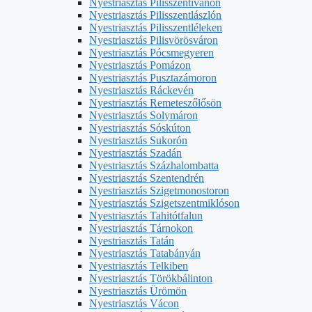
Nyestriasztás Pilisszentivánon
Nyestriasztás Pilisszentlászlón
Nyestriasztás Pilisszentléleken
Nyestriasztás Pilisvörösváron
Nyestriasztás Pócsmegyeren
Nyestriasztás Pomázon
Nyestriasztás Pusztazámoron
Nyestriasztás Ráckevén
Nyestriasztás Remeteszőlősön
Nyestriasztás Solymáron
Nyestriasztás Sóskúton
Nyestriasztás Sukorón
Nyestriasztás Szadán
Nyestriasztás Százhalombatta
Nyestriasztás Szentendrén
Nyestriasztás Szigetmonostoron
Nyestriasztás Szigetszentmiklóson
Nyestriasztás Tahitótfalun
Nyestriasztás Tárnokon
Nyestriasztás Tatán
Nyestriasztás Tatabányán
Nyestriasztás Telkiben
Nyestriasztás Törökbálinton
Nyestriasztás Ürömön
Nyestriasztás Vácon