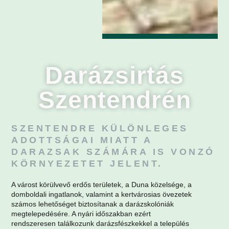
Darázsirtás
Szentendrén
SZENTENDRE KÜLÖNLEGES
ADOTTSÁGAI MIATT A
DARAZSAK SZÁMÁRA IS VONZÓ
KÖRNYEZETET JELENT.
A várost körülvevő erdős területek, a Duna közelsége, a
domboldali ingatlanok, valamint a kertvárosias övezetek
számos lehetőséget biztosítanak a darázskolóniák
megtelepedésére. A nyári időszakban ezért
rendszeresen találkozunk darázsfészkekkel a település