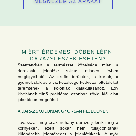
MEGNÉZEM AZ ÁRAKAT
MIÉRT ÉRDEMES IDŐBEN LÉPNI
DARÁZSFÉSZEK ESETÉN?
Szentendrén a természet közelsége miatt a
darazsak jelenléte szinte minden évben
megfigyelhető. Az erdős területek, a kertek, a
gyümölcsfák és a víz közelsége kedvező feltételeket
teremtenek a kolóniák kialakulásához. Egy
kisebbnek tűnő probléma azonban rövid idő alatt
jelentősen megnőhet.
A DARÁZSKOLÓNIÁK GYORSAN FEJLŐDNEK
Tavasszal még csak néhány darázs jelenik meg a
környéken, ezért sokan nem tulajdonítanak
különösebb jelentőséget a jelenlétüknek. A nyár