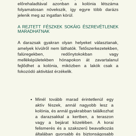
előrehaladtával azonban a kolónia létszáma
folyamatosan növekszik, így egyre több darázs
jelenik meg az ingatlan körül.
A REJTETT FÉSZKEK SOKÁIG ÉSZREVÉTLENEK
MARADHATNAK
A darazsak gyakran olyan helyeket választanak,
amelyek kívülről nem láthatók. Tetőszerkezetekben,
falüregekben, redőnytokokban vagy
melléképületekben hónapokon át zavartalanul
fejlődhet a kolónia, miközben a lakók csak a
fokozódó aktivitást érzékelik.
Minél tovább marad érintetlenül egy
aktív fészek, annál nagyobb lesz a
kolónia, és annál gyakrabban találkozhat
a darazsakkal a kertben, a teraszon
vagy a bejárat közelében. A korai
felismerés és a szakszerű beavatkozás
általában gyorsabb és biztonságosabb