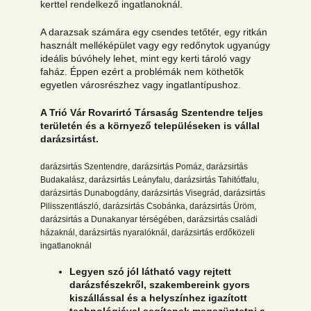
kerttel rendelkező ingatlanoknál.
A darazsak számára egy csendes tetőtér, egy ritkán
használt melléképület vagy egy redőnytok ugyanúgy
ideális búvóhely lehet, mint egy kerti tároló vagy
faház. Éppen ezért a problémák nem köthetők
egyetlen városrészhez vagy ingatlantípushoz.
A Trió Vár Rovarirtó Társaság Szentendre teljes
területén és a környező településeken is vállal
darázsirtást.
darázsirtás Szentendre, darázsirtás Pomáz, darázsirtás
Budakalász, darázsirtás Leányfalu, darázsirtás Tahitótfalu,
darázsirtás Dunabogdány, darázsirtás Visegrád, darázsirtás
Pilisszentlászló, darázsirtás Csobánka, darázsirtás Üröm,
darázsirtás a Dunakanyar térségében, darázsirtás családi
házaknál, darázsirtás nyaralóknál, darázsirtás erdőközeli
ingatlanoknál
Legyen szó jól látható vagy rejtett
darázsfészekről, szakembereink gyors
kiszállással és a helyszínhez igazított