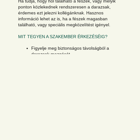
Ha tudja, hogy hol található a fészek, vagy melyik
ponton közlekednek rendszeresen a darazsak,
érdemes ezt jelezni kollégánknak. Hasznos
információ lehet az is, ha a fészek magasban
található, vagy speciális megközelítést igényel.
MIT TEGYEN A SZAKEMBER ÉRKEZÉSÉIG?
Figyelje meg biztonságos távolságból a
darazsak mozgását.
Tartsa távol a gyerekeket és a háziállatokat
az érintett területtől.
Jegyezze meg, hogy melyik napszakban a
legaktívabbak a darazsak.
Ne próbálja saját maga eltávolítani a fészket.
Ne használjon háztartási rovarirtó szereket.
Ne tömítse el a darazsak kijáratát.
Ne bontsa meg az épület szerkezeteit a
fészek keresése érdekében.
A helyszínen szakembereink felmérik a
körülményeket, majd az adott problémához
legjobban illeszkedő technológiával végzik el a
kezelést.
Célunk minden esetben a teljes kolónia