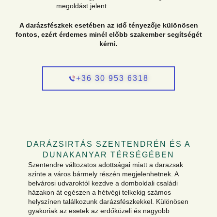
megoldást jelent.
A darázsfészkek esetében az idő tényezője különösen
fontos, ezért érdemes minél előbb szakember segítségét
kérni.
+36 30 953 6318
DARÁZSIRTÁS SZENTENDRÉN ÉS A
DUNAKANYAR TÉRSÉGÉBEN
Szentendre változatos adottságai miatt a darazsak
szinte a város bármely részén megjelenhetnek. A
belvárosi udvaroktól kezdve a domboldali családi
házakon át egészen a hétvégi telkekig számos
helyszínen találkozunk darázsfészkekkel. Különösen
gyakoriak az esetek az erdőközeli és nagyobb