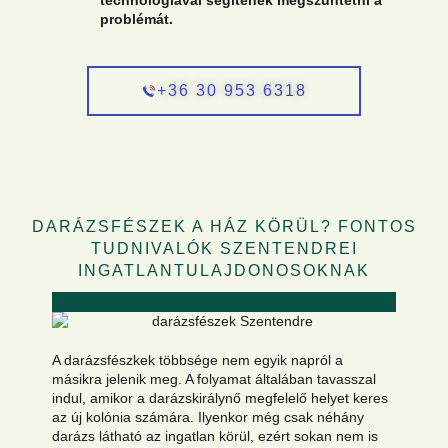
technológiával segítenek megszüntetni a
problémát.
+36 30 953 6318
DARÁZSFÉSZEK A HÁZ KÖRÜL? FONTOS
TUDNIVALÓK SZENTENDREI
INGATLANTULAJDONOSOKNAK
A darázsfészkek többsége nem egyik napról a
másikra jelenik meg. A folyamat általában tavasszal
indul, amikor a darázskirálynő megfelelő helyet keres
az új kolónia számára. Ilyenkor még csak néhány
darázs látható az ingatlan körül, ezért sokan nem is