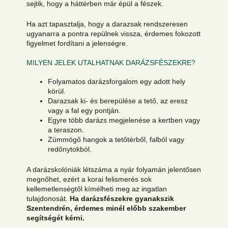
sejtik, hogy a háttérben már épül a fészek.
Ha azt tapasztalja, hogy a darazsak rendszeresen
ugyanarra a pontra repülnek vissza, érdemes fokozott
figyelmet fordítani a jelenségre.
MILYEN JELEK UTALHATNAK DARÁZSFÉSZEKRE?
Folyamatos darázsforgalom egy adott hely
körül.
Darazsak ki- és berepülése a tető, az eresz
vagy a fal egy pontján.
Egyre több darázs megjelenése a kertben vagy
a teraszon.
Zümmögő hangok a tetőtérből, falból vagy
redőnytokból.
A darázskolóniák létszáma a nyár folyamán jelentősen
megnőhet, ezért a korai felismerés sok
kellemetlenségtől kímélheti meg az ingatlan
tulajdonosát.
Ha darázsfészekre gyanakszik
Szentendrén, érdemes minél előbb szakember
segítségét kérni.