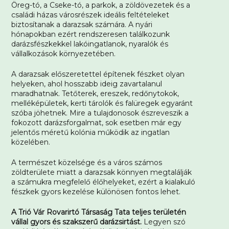
Öreg-tó, a Cseke-tó, a parkok, a zöldövezetek és a
családi házas városrészek ideális feltételeket
biztosítanak a darazsak számára. A nyári
hónapokban ezért rendszeresen találkozunk
darázsfészkekkel lakóingatlanok, nyaralók és
vállalkozások környezetében.
A darazsak előszeretettel építenek fészket olyan
helyeken, ahol hosszabb ideig zavartalanul
maradhatnak. Tetőterek, ereszek, redőnytokok,
melléképületek, kerti tárolók és falüregek egyaránt
szóba jöhetnek. Mire a tulajdonosok észreveszik a
fokozott darázsforgalmat, sok esetben már egy
jelentős méretű kolónia működik az ingatlan
közelében.
A természet közelsége és a város számos
zöldterülete miatt a darazsak könnyen megtalálják
a számukra megfelelő élőhelyeket, ezért a kialakuló
fészkek gyors kezelése különösen fontos lehet.
A Trió Vár Rovarirtó Társaság Tata teljes területén
vállal gyors és szakszerű darázsirtást.
Legyen szó