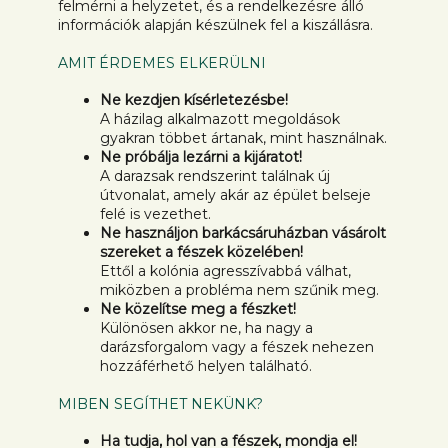
felmérni a helyzetet, és a rendelkezésre álló
információk alapján készülnek fel a kiszállásra.
AMIT ÉRDEMES ELKERÜLNI
Ne kezdjen kísérletezésbe!
A házilag alkalmazott megoldások
gyakran többet ártanak, mint használnak.
Ne próbálja lezárni a kijáratot!
A darazsak rendszerint találnak új
útvonalat, amely akár az épület belseje
felé is vezethet.
Ne használjon barkácsáruházban vásárolt
szereket a fészek közelében!
Ettől a kolónia agresszívabbá válhat,
miközben a probléma nem szűnik meg.
Ne közelítse meg a fészket!
Különösen akkor ne, ha nagy a
darázsforgalom vagy a fészek nehezen
hozzáférhető helyen található.
MIBEN SEGÍTHET NEKÜNK?
Ha tudja, hol van a fészek, mondja el!