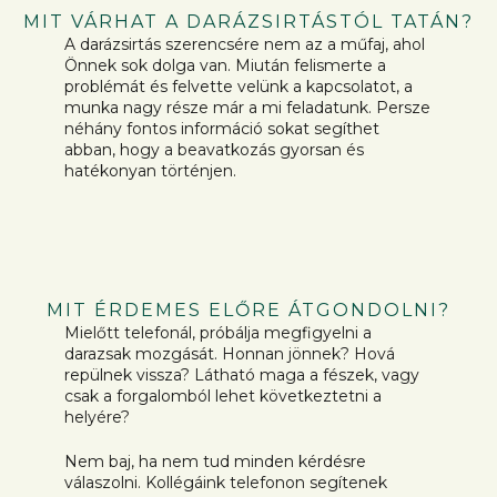
MIT VÁRHAT A DARÁZSIRTÁSTÓL TATÁN?
A darázsirtás szerencsére nem az a műfaj, ahol
Önnek sok dolga van. Miután felismerte a
problémát és felvette velünk a kapcsolatot, a
munka nagy része már a mi feladatunk. Persze
néhány fontos információ sokat segíthet
abban, hogy a beavatkozás gyorsan és
hatékonyan történjen.
MIT ÉRDEMES ELŐRE ÁTGONDOLNI?
Mielőtt telefonál, próbálja megfigyelni a
darazsak mozgását. Honnan jönnek? Hová
repülnek vissza? Látható maga a fészek, vagy
csak a forgalomból lehet következtetni a
helyére?
Nem baj, ha nem tud minden kérdésre
válaszolni. Kollégáink telefonon segítenek