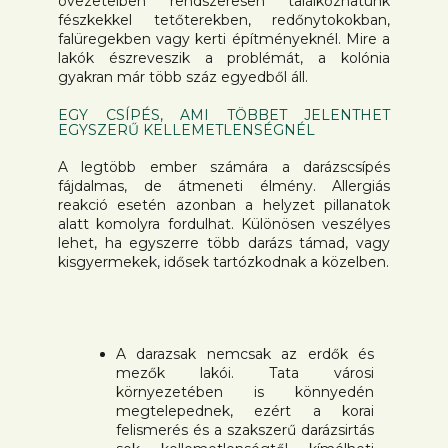
övezeteiben rendszeresen találkozhatunk
fészkekkel tetőterekben, redőnytokokban,
falüregekben vagy kerti építményeknél. Mire a
lakók észreveszik a problémát, a kolónia
gyakran már több száz egyedből áll.
EGY CSÍPÉS, AMI TÖBBET JELENTHET
EGYSZERŰ KELLEMETLENSÉGNÉL
A legtöbb ember számára a darázscsípés
fájdalmas, de átmeneti élmény. Allergiás
reakció esetén azonban a helyzet pillanatok
alatt komolyra fordulhat. Különösen veszélyes
lehet, ha egyszerre több darázs támad, vagy
kisgyermekek, idősek tartózkodnak a közelben.
A darazsak nemcsak az erdők és
mezők lakói. Tata városi
környezetében is könnyedén
megtelepednek, ezért a korai
felismerés és a szakszerű darázsirtás