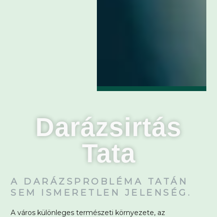
Darázsirtás
Tata
A DARÁZSPROBLÉMA TATÁN
SEM ISMERETLEN JELENSÉG.
A város különleges természeti környezete, az