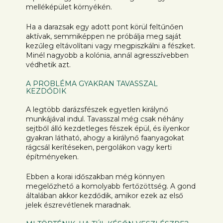
melléképület környékén.
Ha a darazsak egy adott pont körül feltűnően
aktívak, semmiképpen ne próbálja meg saját
kezűleg eltávolítani vagy megpiszkálni a fészket.
Minél nagyobb a kolónia, annál agresszívebben
védhetik azt.
A PROBLÉMA GYAKRAN TAVASSZAL
KEZDŐDIK
A legtöbb darázsfészek egyetlen királynő
munkájával indul. Tavasszal még csak néhány
sejtből álló kezdetleges fészek épül, és ilyenkor
gyakran látható, ahogy a királynő faanyagokat
rágcsál kerítéseken, pergolákon vagy kerti
építményeken.
Ebben a korai időszakban még könnyen
megelőzhető a komolyabb fertőzöttség. A gond
általában akkor kezdődik, amikor ezek az első
jelek észrevétlenek maradnak.