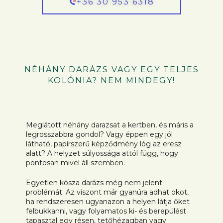
+36 30 953 6318
NÉHÁNY DARÁZS VAGY EGY TELJES
KOLÓNIA? NEM MINDEGY!
Meglátott néhány darazsat a kertben, és máris a
legrosszabbra gondol? Vagy éppen egy jól
látható, papírszerű képződmény lóg az eresz
alatt? A helyzet súlyossága attól függ, hogy
pontosan mivel áll szemben.
Egyetlen kósza darázs még nem jelent
problémát. Az viszont már gyanúra adhat okot,
ha rendszeresen ugyanazon a helyen látja őket
felbukkanni, vagy folyamatos ki- és berepülést
tapasztal egy résen, tetőhézagban vagy