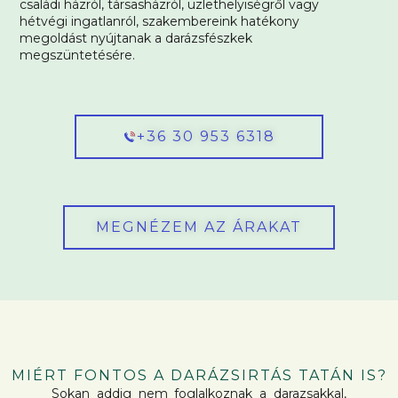
családi házról, társasházról, üzlethelyiségről vagy
hétvégi ingatlanról, szakembereink hatékony
megoldást nyújtanak a darázsfészkek
megszüntetésére.
+36 30 953 6318
MEGNÉZEM AZ ÁRAKAT
MIÉRT FONTOS A DARÁZSIRTÁS TATÁN IS?
Sokan addig nem foglalkoznak a darazsakkal,