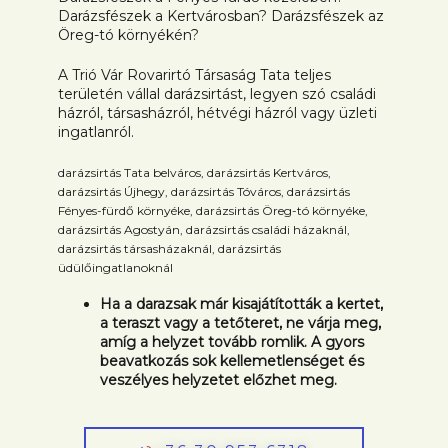
Darázsfészek a Kertvárosban? Darázsfészek az
Öreg-tó környékén?
A Trió Vár Rovarirtó Társaság Tata teljes
területén vállal darázsirtást, legyen szó családi
házról, társasházról, hétvégi házról vagy üzleti
ingatlanról.
darázsirtás Tata belváros, darázsirtás Kertváros,
darázsirtás Újhegy, darázsirtás Tóváros, darázsirtás
Fényes-fürdő környéke, darázsirtás Öreg-tó környéke,
darázsirtás Agostyán, darázsirtás családi házaknál,
darázsirtás társasházaknál, darázsirtás
üdülőingatlanoknál
Ha a darazsak már kisajátították a kertet,
a teraszt vagy a tetőteret, ne várja meg,
amíg a helyzet tovább romlik. A gyors
beavatkozás sok kellemetlenséget és
veszélyes helyzetet előzhet meg.