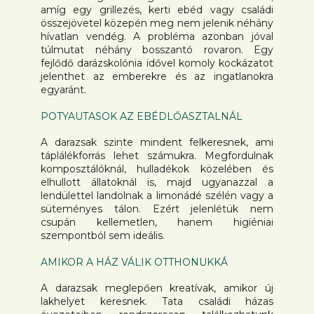
amíg egy grillezés, kerti ebéd vagy családi
összejövetel közepén meg nem jelenik néhány
hívatlan vendég. A probléma azonban jóval
túlmutat néhány bosszantó rovaron. Egy
fejlődő darázskolónia idővel komoly kockázatot
jelenthet az emberekre és az ingatlanokra
egyaránt.
POTYAUTASOK AZ EBÉDLŐASZTALNÁL
A darazsak szinte mindent felkeresnek, ami
táplálékforrás lehet számukra. Megfordulnak
komposztálóknál, hulladékok közelében és
elhullott állatoknál is, majd ugyanazzal a
lendülettel landolnak a limonádé szélén vagy a
süteményes tálon. Ezért jelenlétük nem
csupán kellemetlen, hanem higiéniai
szempontból sem ideális.
AMIKOR A HÁZ VÁLIK OTTHONUKKÁ
A darazsak meglepően kreatívak, amikor új
lakhelyet keresnek. Tata családi házas