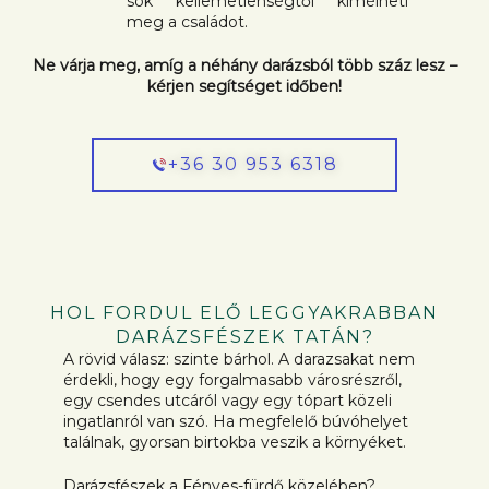
sok kellemetlenségtől kímélheti
meg a családot.
Ne várja meg, amíg a néhány darázsból több száz lesz –
kérjen segítséget időben!
+36 30 953 6318
HOL FORDUL ELŐ LEGGYAKRABBAN
DARÁZSFÉSZEK TATÁN?
A rövid válasz: szinte bárhol. A darazsakat nem
érdekli, hogy egy forgalmasabb városrészről,
egy csendes utcáról vagy egy tópart közeli
ingatlanról van szó. Ha megfelelő búvóhelyet
találnak, gyorsan birtokba veszik a környéket.
Darázsfészek a Fényes-fürdő közelében?