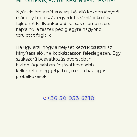
MI TÖRTÉNIK, HA TÚL KÉSŐN VESZI ÉSZRE?
Nyár elejére a néhány sejtből álló kezdeményből
már egy több száz egyedet számláló kolónia
fejlődhet ki. Ilyenkor a darazsak száma napról
napra nő, a fészek pedig egyre nagyobb
területet foglal el.
Ha úgy érzi, hogy a helyzet kezd kicsúszni az
irányítása alól, ne kockáztasson feleslegesen. Egy
szakszerű beavatkozás gyorsabban,
biztonságosabban és jóval kevesebb
kellemetlenséggel járhat, mint a házilagos
próbálkozások.
+36 30 953 6318