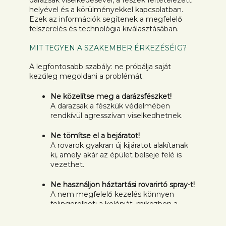
helyével és a körülményekkel kapcsolatban.
Ezek az információk segítenek a megfelelő
felszerelés és technológia kiválasztásában.
MIT TEGYEN A SZAKEMBER ÉRKEZÉSÉIG?
A legfontosabb szabály: ne próbálja saját
kezűleg megoldani a problémát.
Ne közelítse meg a darázsfészket!
A darazsak a fészkük védelmében
rendkívül agresszívan viselkedhetnek.
Ne tömítse el a bejáratot!
A rovarok gyakran új kijáratot alakítanak
ki, amely akár az épület belseje felé is
vezethet.
Ne használjon háztartási rovarirtó spray-t!
A nem megfelelő kezelés könnyen
felingerelheti a kolóniát, miközben a
probléma nem szűnik meg.