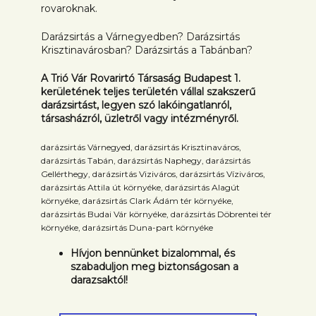
rovaroknak.
Darázsirtás a Várnegyedben? Darázsirtás
Krisztinavárosban? Darázsirtás a Tabánban?
A Trió Vár Rovarirtó Társaság Budapest 1.
kerületének teljes területén vállal szakszerű
darázsirtást, legyen szó lakóingatlanról,
társasházról, üzletről vagy intézményről.
darázsirtás Várnegyed, darázsirtás Krisztinaváros,
darázsirtás Tabán, darázsirtás Naphegy, darázsirtás
Gellérthegy, darázsirtás Viziváros, darázsirtás Víziváros,
darázsirtás Attila út környéke, darázsirtás Alagút
környéke, darázsirtás Clark Ádám tér környéke,
darázsirtás Budai Vár környéke, darázsirtás Döbrentei tér
környéke, darázsirtás Duna-part környéke
Hívjon bennünket bizalommal, és
szabaduljon meg biztonságosan a
darazsaktól!