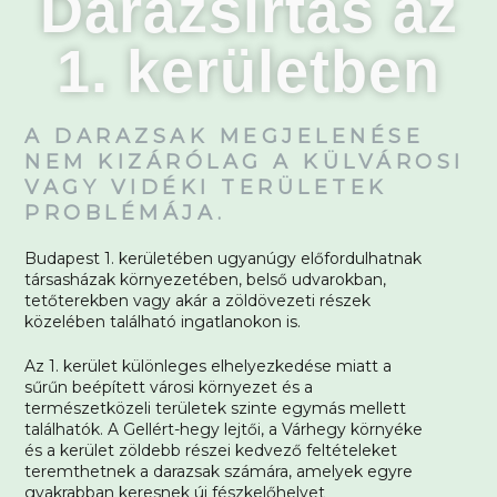
Darázsirtás az
1. kerületben
A DARAZSAK MEGJELENÉSE
NEM KIZÁRÓLAG A KÜLVÁROSI
VAGY VIDÉKI TERÜLETEK
PROBLÉMÁJA.
Budapest 1. kerületében ugyanúgy előfordulhatnak
társasházak környezetében, belső udvarokban,
tetőterekben vagy akár a zöldövezeti részek
közelében található ingatlanokon is.
Az 1. kerület különleges elhelyezkedése miatt a
sűrűn beépített városi környezet és a
természetközeli területek szinte egymás mellett
találhatók. A Gellért-hegy lejtői, a Várhegy környéke
és a kerület zöldebb részei kedvező feltételeket
teremthetnek a darazsak számára, amelyek egyre
gyakrabban keresnek új fészkelőhelyet