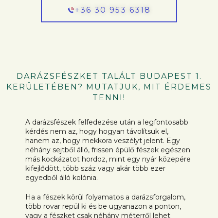
+36 30 953 6318
DARÁZSFÉSZKET TALÁLT BUDAPEST 1.
KERÜLETÉBEN? MUTATJUK, MIT ÉRDEMES
TENNI!
A darázsfészek felfedezése után a legfontosabb
kérdés nem az, hogy hogyan távolítsuk el,
hanem az, hogy mekkora veszélyt jelent. Egy
néhány sejtből álló, frissen épülő fészek egészen
más kockázatot hordoz, mint egy nyár közepére
kifejlődött, több száz vagy akár több ezer
egyedből álló kolónia.
Ha a fészek körül folyamatos a darázsforgalom,
több rovar repül ki és be ugyanazon a ponton,
vagy a fészket csak néhány méterről lehet