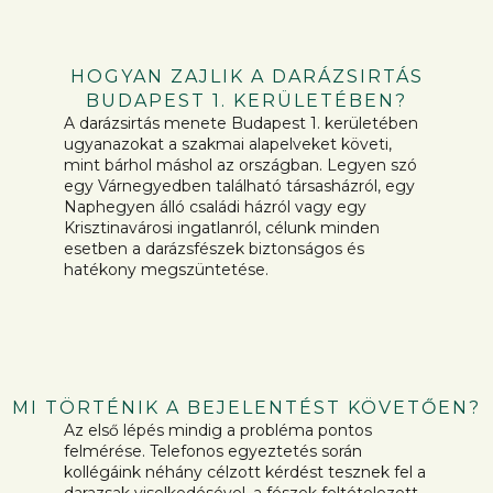
HOGYAN ZAJLIK A DARÁZSIRTÁS
BUDAPEST 1. KERÜLETÉBEN?
A darázsirtás menete Budapest 1. kerületében
ugyanazokat a szakmai alapelveket követi,
mint bárhol máshol az országban. Legyen szó
egy Várnegyedben található társasházról, egy
Naphegyen álló családi házról vagy egy
Krisztinavárosi ingatlanról, célunk minden
esetben a darázsfészek biztonságos és
hatékony megszüntetése.
MI TÖRTÉNIK A BEJELENTÉST KÖVETŐEN?
Az első lépés mindig a probléma pontos
felmérése. Telefonos egyeztetés során
kollégáink néhány célzott kérdést tesznek fel a
darazsak viselkedésével, a fészek feltételezett