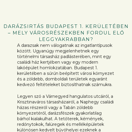
DARÁZSIRTÁS BUDAPEST 1. KERÜLETÉBEN
– MELY VÁROSRÉSZEKBEN FORDUL ELŐ
LEGGYAKRABBAN?
A darazsak nem válogatnak az ingatlantípusok
között. Ugyanúgy megjelenhetnek egy
történelmi társasház padlásterében, mint egy
családi ház kertjében vagy egy modern
lakóépület homlokzatában. Budapest 1.
kerületében a sűrűn beépített városi környezet
és a zöldebb, domboldali területek egyaránt
kedvező feltételeket biztosíthatnak számukra.
Legyen szó a Várnegyed hangulatos utcáiról, a
Krisztinaváros társasházairól, a Naphegy családi
házas részeiről vagy a Tabán zöldebb
környezetéről, darázsfészek gyakorlatilag
bárhol kialakulhat. A tetőterek, kémények,
redőnytokok, falüregek és melléképületek
különösen kedvelt búvóhelyei ezeknek a