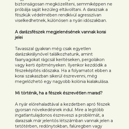
biztonságosan megközelíteni, semmiképpen ne
próbálja saját kezűleg eltávolítani. A darazsak a
fészkük védelmében rendkívül agresszívan
viselkedhetnek, különösen a nyári időszakban.
A darázsfészek megjelenésének vannak korai
jelei
Tavasszal gyakran még csak egyetlen
darázskirálynővel találkozhatunk, amint
faanyagokat rágcsál kerítéseken, pergolákon
vagy kerti építményeken. Ilyenkor kezdődik a
fészeképítés időszaka. Ha a folyamatot ebben a
korai szakaszban sikerül észrevenni, még
megelőzhető egy nagyobb kolónia kialakulása.
Mi történik, ha a fészek észrevétlen marad?
A nyár előrehaladtával a kezdetben apró fészek
gyorsan növekedésnek indul. Mire a legtöbb
ingatlantulajdonos észreveszi a problémát, a
darazsak már jelentős létszámban vannak jelen a
tetőtérben, redőnytokban, falüregben vagy