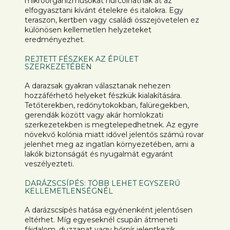
mikroorganizmusokat hurcolhatnak át az
elfogyasztani kívánt ételekre és italokra. Egy
teraszon, kertben vagy családi összejövetelen ez
különösen kellemetlen helyzeteket
eredményezhet.
REJTETT FÉSZKEK AZ ÉPÜLET
SZERKEZETÉBEN
A darazsak gyakran választanak nehezen
hozzáférhető helyeket fészkük kialakítására.
Tetőterekben, redőnytokokban, falüregekben,
gerendák között vagy akár homlokzati
szerkezetekben is megtelepedhetnek. Az egyre
növekvő kolónia miatt idővel jelentős számú rovar
jelenhet meg az ingatlan környezetében, ami a
lakók biztonságát és nyugalmát egyaránt
veszélyezteti.
DARÁZSCSÍPÉS: TÖBB LEHET EGYSZERŰ
KELLEMETLENSÉGNÉL
A darázscsípés hatása egyénenként jelentősen
eltérhet. Míg egyeseknél csupán átmeneti
fájdalom, duzzanat vagy bőrpír jelentkezik,