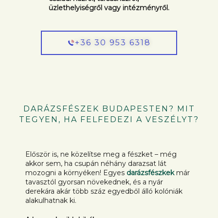
üzlethelyiségről vagy intézményről.
+36 30 953 6318
DARÁZSFÉSZEK BUDAPESTEN? MIT
TEGYEN, HA FELFEDEZI A VESZÉLYT?
Először is, ne közelítse meg a fészket – még
akkor sem, ha csupán néhány darazsat lát
mozogni a környéken! Egyes
darázsfészkek
már
tavasztól gyorsan növekednek, és a nyár
derekára akár több száz egyedből álló kolóniák
alakulhatnak ki.