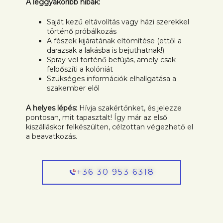
A leggyakoribb hibák:
Saját kezű eltávolítás vagy házi szerekkel
történő próbálkozás
A fészek kijáratának eltömítése (ettől a
darazsak a lakásba is bejuthatnak!)
Spray-vel történő befújás, amely csak
felbőszíti a kolóniát
Szükséges információk elhallgatása a
szakember elől
A helyes lépés:
Hívja szakértőnket, és jelezze
pontosan, mit tapasztalt! Így már az első
kiszálláskor felkészülten, célzottan végezhető el
a beavatkozás.
+36 30 953 6318