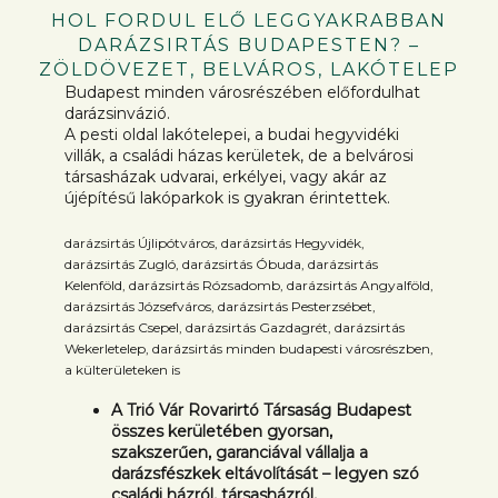
HOL FORDUL ELŐ LEGGYAKRABBAN
DARÁZSIRTÁS BUDAPESTEN? –
ZÖLDÖVEZET, BELVÁROS, LAKÓTELEP
Budapest minden városrészében előfordulhat
darázsinvázió.
A pesti oldal lakótelepei, a budai hegyvidéki
villák, a családi házas kerületek, de a belvárosi
társasházak udvarai, erkélyei, vagy akár az
újépítésű lakóparkok is gyakran érintettek.
darázsirtás Újlipótváros, darázsirtás Hegyvidék,
darázsirtás Zugló, darázsirtás Óbuda, darázsirtás
Kelenföld, darázsirtás Rózsadomb, darázsirtás Angyalföld,
darázsirtás Józsefváros, darázsirtás Pesterzsébet,
darázsirtás Csepel, darázsirtás Gazdagrét, darázsirtás
Wekerletelep, darázsirtás minden budapesti városrészben,
a külterületeken is
A Trió Vár Rovarirtó Társaság Budapest
összes kerületében gyorsan,
szakszerűen, garanciával vállalja a
darázsfészkek eltávolítását – legyen szó
családi házról, társasházról,