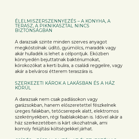
ÉLELMISZERSZENNYEZÉS – A KONYHA, A
TERASZ, A PIKNIKASZTAL NINCS
BIZTONSÁGBAN
A darazsak szinte minden szerves anyagot
megkóstolnak: üdítő, gyümölcs, maradék vagy
akár hulladék is lehet a célpontjuk. Eközben
könnyedén bejuttatnak baktériumokat,
kórokozókat a kerti bulira, a családi reggelire, vagy
akár a belvárosi étterem teraszára is.
SZERKEZETI KÁROK A LAKÁSBAN ÉS A HÁZ
KÖRÜL
A darazsak nem csak padlásokon vagy
garázsokban, hanem előszeretettel fészkelnek
üreges falakban, tetőcserepek alatt, elektromos
szekrényekben, régi faablakokban is. Idővel akár a
ház szerkezetében is kárt okozhatnak, ami
komoly felújítási költségekkel járhat.