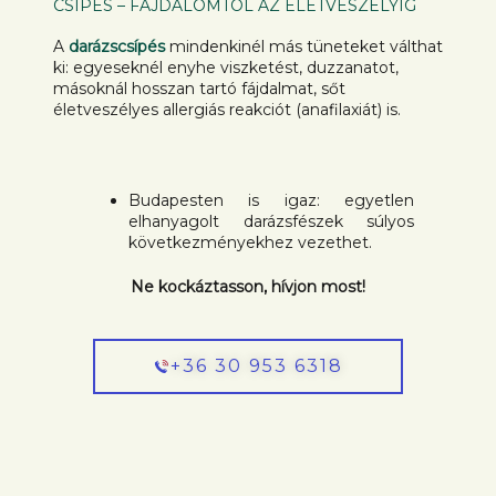
CSÍPÉS – FÁJDALOMTÓL AZ ÉLETVESZÉLYIG
A
darázscsípés
mindenkinél más tüneteket válthat
ki: egyeseknél enyhe viszketést, duzzanatot,
másoknál hosszan tartó fájdalmat, sőt
életveszélyes allergiás reakciót (anafilaxiát) is.
Budapesten is igaz: egyetlen
elhanyagolt darázsfészek súlyos
következményekhez vezethet.
Ne kockáztasson, hívjon most!
+36 30 953 6318