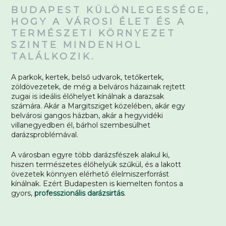
BUDAPEST KÜLÖNLEGESSÉGE,
HOGY A VÁROSI ÉLET ÉS A
TERMÉSZETI KÖRNYEZET
SZINTE MINDENHOL
TALÁLKOZIK.
A parkok, kertek, belső udvarok, tetőkertek,
zöldövezetek, de még a belváros házainak rejtett
zugai is ideális élőhelyet kínálnak a darazsak
számára. Akár a Margitsziget közelében, akár egy
belvárosi gangos házban, akár a hegyvidéki
villanegyedben él, bárhol szembesülhet
darázsproblémával.
A városban egyre több darázsfészek alakul ki,
hiszen természetes élőhelyük szűkül, és a lakott
övezetek könnyen elérhető élelmiszerforrást
kínálnak. Ezért Budapesten is kiemelten fontos a
gyors,
professzionális darázsirtás
.