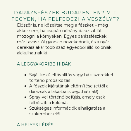
DARÁZSFÉSZEK BUDAPESTEN? MIT
TEGYEN, HA FELFEDEZI A VESZÉLYT?
Először is, ne közelítse meg a fészket – még
akkor sem, ha csupán néhány darazsat lát
mozogni a környéken! Egyes darázsfészkek
már tavasztól gyorsan növekednek, és a nyár
derekára akár több száz egyedből álló kolóniák
alakulhatnak ki.
A LEGGYAKORIBB HIBÁK
Saját kezű eltávolítás vagy házi szerekkel
történő próbálkozás
A fészek kijáratának eltömítése (ettől a
darazsak a lakásba is bejuthatnak!)
Spray-vel történő befújás, amely csak
felbőszíti a kolóniát
Szükséges információk elhallgatása a
szakember elől
A HELYES LÉPÉS