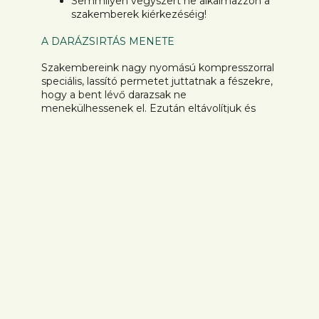
Semmilyen vegyszert ne alkalmazzon a
szakemberek kiérkezéséig!
A DARÁZSIRTÁS MENETE
Szakembereink nagy nyomású kompresszorral
speciális, lassító permetet juttatnak a fészekre,
hogy a bent lévő darazsak ne
menekülhessenek el. Ezután eltávolítjuk és
megsemmisítjük a fészket, majd koncentrált
szerrel kezeljük a helyét, hogy a visszatérő
példányok is elpusztuljanak.
Rejtett, falban vagy elektromos szekrényben
lévő fészkek esetén kombinált, porzásos
módszert is alkalmazunk – így bontás nélkül is
teljesen megszüntethető a veszélyforrás.
MIÉRT ÉRDEMES RÁNK BÍZNIA A