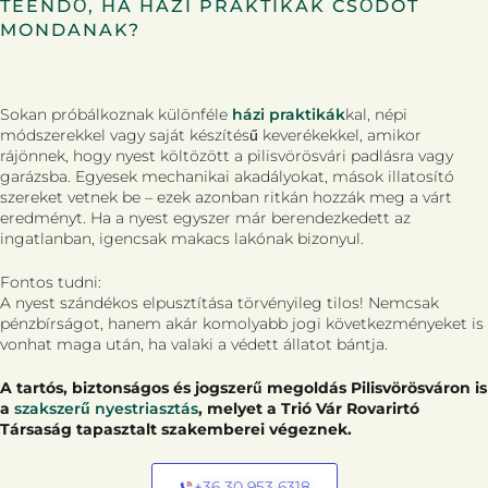
TEENDŐ, HA HÁZI PRAKTIKÁK CSŐDÖT
MONDANAK?
Sokan próbálkoznak különféle
házi praktikák
kal, népi
módszerekkel vagy saját készítésű keverékekkel, amikor
rájönnek, hogy nyest költözött a pilisvörösvári padlásra vagy
garázsba. Egyesek mechanikai akadályokat, mások illatosító
szereket vetnek be – ezek azonban ritkán hozzák meg a várt
eredményt. Ha a nyest egyszer már berendezkedett az
ingatlanban, igencsak makacs lakónak bizonyul.
Fontos tudni:
A nyest szándékos elpusztítása törvényileg tilos! Nemcsak
pénzbírságot, hanem akár komolyabb jogi következményeket is
vonhat maga után, ha valaki a védett állatot bántja.
A tartós, biztonságos és jogszerű megoldás Pilisvörösváron is
a
szakszerű nyestriasztás
, melyet a Trió Vár Rovarirtó
Társaság tapasztalt szakemberei végeznek.
+36 30 953 6318