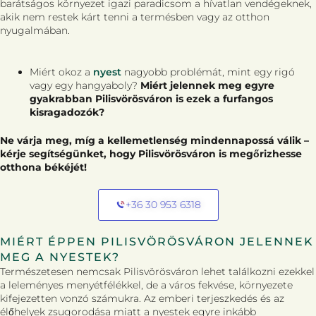
barátságos környezet igazi paradicsom a hívatlan vendégeknek,
akik nem restek kárt tenni a termésben vagy az otthon
nyugalmában.
Miért okoz a
nyest
nagyobb problémát, mint egy rigó
vagy egy hangyaboly?
Miért jelennek meg egyre
gyakrabban Pilisvörösváron is ezek a furfangos
kisragadozók?
Ne várja meg, míg a kellemetlenség mindennapossá válik –
kérje segítségünket, hogy Pilisvörösváron is megőrizhesse
otthona békéjét!
+36 30 953 6318
MIÉRT ÉPPEN PILISVÖRÖSVÁRON JELENNEK
MEG A NYESTEK?
Természetesen nemcsak Pilisvörösváron lehet találkozni ezekkel
a leleményes menyétfélékkel, de a város fekvése, környezete
kifejezetten vonzó számukra. Az emberi terjeszkedés és az
élőhelyek zsugorodása miatt a nyestek egyre inkább