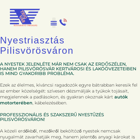
Nyestriasztás
Pilisvörösváron
A NYESTEK JELENLÉTE MÁR NEM CSAK AZ ERDŐSZÉLEN,
HANEM PILISVÖRÖSVÁR KERTVÁROSI ÉS LAKÓÖVEZETEIBEN
IS MIND GYAKORIBB PROBLÉMA.
Ezek az élelmes, kíváncsi ragadozók egyre bátrabban keresik fel
az ember közelségét: szívesen dézsmálják a tyúkok tojásait,
megjelennek a padlásokon, és gyakran okoznak kárt
autók
motorterében
, kábelezésében.
PROFESSZIONÁLIS ÉS SZAKSZERŰ NYESTŰZÉS
PILISVÖRÖSVÁRON!
A közeli erdőkből, mezőkről beköltöző nyestek nemcsak
nyugalmát zavarhatják meg, hanem jelentős anyagi károkat is