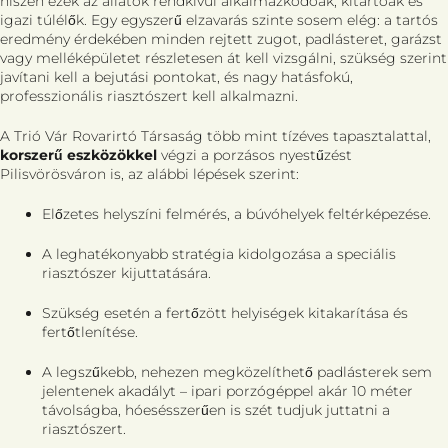
hiszen ezek az állatok rendkívül alkalmazkodóak, kitartóak és
igazi túlélők. Egy egyszerű elzavarás szinte sosem elég: a tartós
eredmény érdekében minden rejtett zugot, padlásteret, garázst
vagy melléképületet részletesen át kell vizsgálni, szükség szerint
javítani kell a bejutási pontokat, és nagy hatásfokú,
professzionális riasztószert kell alkalmazni.
A Trió Vár Rovarirtó Társaság több mint tízéves tapasztalattal,
korszerű eszközökkel
végzi a porzásos nyestűzést
Pilisvörösváron is, az alábbi lépések szerint:
Előzetes helyszíni felmérés, a búvóhelyek feltérképezése.
A leghatékonyabb stratégia kidolgozása a speciális
riasztószer kijuttatására.
Szükség esetén a fertőzött helyiségek kitakarítása és
fertőtlenítése.
A legszűkebb, nehezen megközelíthető padlásterek sem
jelentenek akadályt – ipari porzógéppel akár 10 méter
távolságba, hóesésszerűen is szét tudjuk juttatni a
riasztószert.