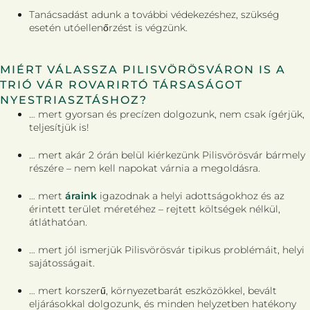
Tanácsadást adunk a további védekezéshez, szükség
esetén utóellenőrzést is végzünk.
MIÉRT VÁLASSZA PILISVÖRÖSVÁRON IS A
TRIÓ VÁR ROVARIRTÓ TÁRSASÁGOT
NYESTRIASZTÁSHOZ?
… mert gyorsan és precízen dolgozunk, nem csak ígérjük,
teljesítjük is!
… mert akár 2 órán belül kiérkezünk Pilisvörösvár bármely
részére – nem kell napokat várnia a megoldásra.
… mert
áraink
igazodnak a helyi adottságokhoz és az
érintett terület méretéhez – rejtett költségek nélkül,
átláthatóan.
… mert jól ismerjük Pilisvörösvár tipikus problémáit, helyi
sajátosságait.
… mert korszerű, környezetbarát eszközökkel, bevált
eljárásokkal dolgozunk, és minden helyzetben hatékony