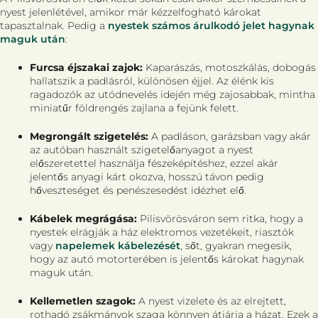
nyest jelenlétével, amikor már kézzelfogható károkat
tapasztalnak. Pedig a
nyestek számos árulkodó jelet hagynak
maguk után
:
Furcsa éjszakai zajok:
Kaparászás, motoszkálás, dobogás
hallatszik a padlásról, különösen éjjel. Az élénk kis
ragadozók az utódnevelés idején még zajosabbak, mintha
miniatűr földrengés zajlana a fejünk felett.
Megrongált szigetelés:
A padláson, garázsban vagy akár
az autóban használt szigetelőanyagot a nyest
előszeretettel használja fészeképítéshez, ezzel akár
jelentős anyagi kárt okozva, hosszú távon pedig
hőveszteséget és penészesedést idézhet elő.
Kábelek megrágása:
Pilisvörösváron sem ritka, hogy a
nyestek elrágják a ház elektromos vezetékeit, riasztók
vagy
napelemek kábelezését
, sőt, gyakran megesik,
hogy az autó motorterében is jelentős károkat hagynak
maguk után.
Kellemetlen szagok:
A nyest vizelete és az elrejtett,
rothadó zsákmányok szaga könnyen átjárja a házat. Ezek a