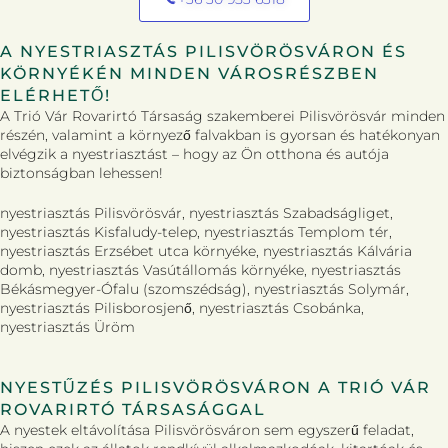
A NYESTRIASZTÁS PILISVÖRÖSVÁRON ÉS
KÖRNYÉKÉN MINDEN VÁROSRÉSZBEN
ELÉRHETŐ!
A Trió Vár Rovarirtó Társaság szakemberei Pilisvörösvár minden
részén, valamint a környező falvakban is gyorsan és hatékonyan
elvégzik a nyestriasztást – hogy az Ön otthona és autója
biztonságban lehessen!
nyestriasztás Pilisvörösvár, nyestriasztás Szabadságliget,
nyestriasztás Kisfaludy-telep, nyestriasztás Templom tér,
nyestriasztás Erzsébet utca környéke, nyestriasztás Kálvária
domb, nyestriasztás Vasútállomás környéke, nyestriasztás
Békásmegyer-Ófalu (szomszédság), nyestriasztás Solymár,
nyestriasztás Pilisborosjenő, nyestriasztás Csobánka,
nyestriasztás Üröm
NYESTŰZÉS PILISVÖRÖSVÁRON A TRIÓ VÁR
ROVARIRTÓ TÁRSASÁGGAL
A nyestek eltávolítása Pilisvörösváron sem egyszerű feladat,