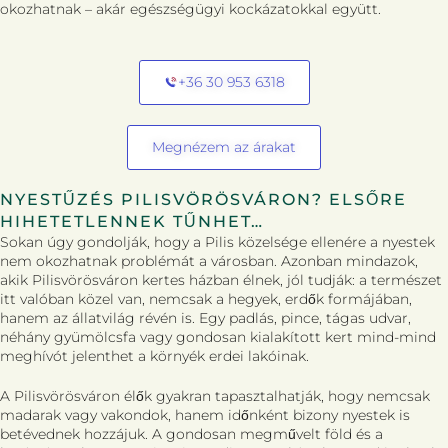
okozhatnak – akár egészségügyi kockázatokkal együtt.
+36 30 953 6318
Megnézem az árakat
NYESTŰZÉS PILISVÖRÖSVÁRON? ELSŐRE
HIHETETLENNEK TŰNHET…
Sokan úgy gondolják, hogy a Pilis közelsége ellenére a nyestek
nem okozhatnak problémát a városban. Azonban mindazok,
akik Pilisvörösváron kertes házban élnek, jól tudják: a természet
itt valóban közel van, nemcsak a hegyek, erdők formájában,
hanem az állatvilág révén is. Egy padlás, pince, tágas udvar,
néhány gyümölcsfa vagy gondosan kialakított kert mind-mind
meghívót jelenthet a környék erdei lakóinak.
A Pilisvörösváron élők gyakran tapasztalhatják, hogy nemcsak
madarak vagy vakondok, hanem időnként bizony nyestek is
betévednek hozzájuk. A gondosan megművelt föld és a