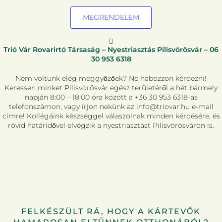
MEGRENDELEM
Trió Vár Rovarirtó Társaság – Nyestriasztás Pilisvörösvár –
06
30 953 6318
Nem voltunk elég meggyőzőek? Ne habozzon kérdezni!
Keressen minket Pilisvörösvár egész területéről a hét bármely
napján 8:00 – 18:00 óra között a +36 30 953 6318-as
telefonszámon, vagy írjon nekünk az info@triovar.hu e-mail
címre! Kollégáink készséggel válaszolnak minden kérdésére, és
rövid határidővel elvégzik a nyestriasztást Pilisvörösváron is.
FELKÉSZÜLT RÁ, HOGY A KÁRTEVŐK