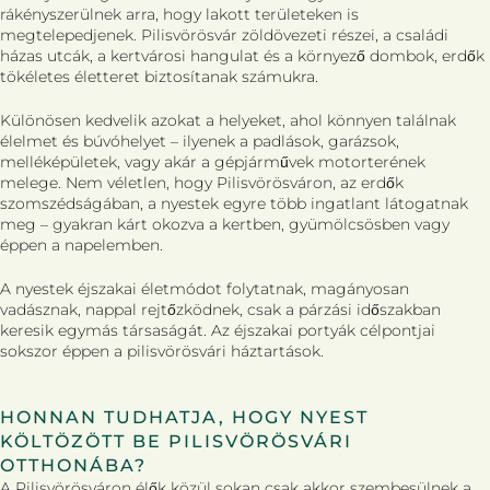
rákényszerülnek arra, hogy lakott területeken is
megtelepedjenek. Pilisvörösvár zöldövezeti részei, a családi
házas utcák, a kertvárosi hangulat és a környező dombok, erdők
tökéletes életteret biztosítanak számukra.
Különösen kedvelik azokat a helyeket, ahol könnyen találnak
élelmet és búvóhelyet – ilyenek a padlások, garázsok,
melléképületek, vagy akár a gépjárművek motorterének
melege. Nem véletlen, hogy Pilisvörösváron, az erdők
szomszédságában, a nyestek egyre több ingatlant látogatnak
meg – gyakran kárt okozva a kertben, gyümölcsösben vagy
éppen a napelemben.
A nyestek éjszakai életmódot folytatnak, magányosan
vadásznak, nappal rejtőzködnek, csak a párzási időszakban
keresik egymás társaságát. Az éjszakai portyák célpontjai
sokszor éppen a pilisvörösvári háztartások.
HONNAN TUDHATJA, HOGY NYEST
KÖLTÖZÖTT BE PILISVÖRÖSVÁRI
OTTHONÁBA?
A Pilisvörösváron élők közül sokan csak akkor szembesülnek a