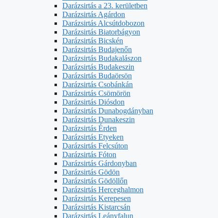
Darázsirtás a 23. kerületben
Darázsirtás Agárdon
Darázsirtás Alcsútdobozon
Darázsirtás Biatorbágyon
Darázsirtás Bicskén
Darázsirtás Budajenőn
Darázsirtás Budakalászon
Darázsirtás Budakeszin
Darázsirtás Budaörsön
Darázsirtás Csobánkán
Darázsirtás Csömörön
Darázsirtás Diósdon
Darázsirtás Dunabogdányban
Darázsirtás Dunakeszin
Darázsirtás Érden
Darázsirtás Etyeken
Darázsirtás Felcsúton
Darázsirtás Fóton
Darázsirtás Gárdonyban
Darázsirtás Gödön
Darázsirtás Gödöllőn
Darázsirtás Herceghalmon
Darázsirtás Kerepesen
Darázsirtás Kistarcsán
Darázsirtás Leányfalun