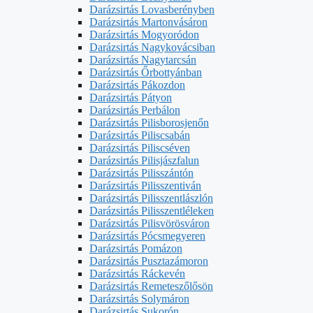
Darázsirtás Lovasberényben
Darázsirtás Martonvásáron
Darázsirtás Mogyoródon
Darázsirtás Nagykovácsiban
Darázsirtás Nagytarcsán
Darázsirtás Őrbottyánban
Darázsirtás Pákozdon
Darázsirtás Pátyon
Darázsirtás Perbálon
Darázsirtás Pilisborosjenőn
Darázsirtás Piliscsabán
Darázsirtás Piliscséven
Darázsirtás Pilisjászfalun
Darázsirtás Pilisszántón
Darázsirtás Pilisszentiván
Darázsirtás Pilisszentlászlón
Darázsirtás Pilisszentléleken
Darázsirtás Pilisvörösváron
Darázsirtás Pócsmegyeren
Darázsirtás Pomázon
Darázsirtás Pusztazámoron
Darázsirtás Ráckevén
Darázsirtás Remeteszőlősön
Darázsirtás Solymáron
Darázsirtás Sukorón