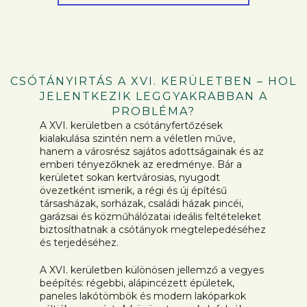
CSÓTÁNYIRTÁS A XVI. KERÜLETBEN – HOL
JELENTKEZIK LEGGYAKRABBAN A
PROBLÉMA?
A XVI. kerületben a csótányfertőzések
kialakulása szintén nem a véletlen műve,
hanem a városrész sajátos adottságainak és az
emberi tényezőknek az eredménye. Bár a
kerületet sokan kertvárosias, nyugodt
övezetként ismerik, a régi és új építésű
társasházak, sorházak, családi házak pincéi,
garázsai és közműhálózatai ideális feltételeket
biztosíthatnak a csótányok megtelepedéséhez
és terjedéséhez.
A XVI. kerületben különösen jellemző a vegyes
beépítés: régebbi, alápincézett épületek,
paneles lakótömbök és modern lakóparkok