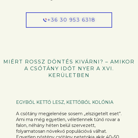
+36 30 953 6318
MIÉRT ROSSZ DÖNTÉS KIVÁRNI? – AMIKOR
A CSÓTÁNY IDŐT NYER A XVI.
KERÜLETBEN
EGYBŐL KETTŐ LESZ, KETTŐBŐL KOLÓNIA
A csótány megjelenése sosem „elszigetelt eset”.
Ami ma még egyetlen, véletlennek tűnő rovar a
falon, néhány héten belül szervezett,
folyamatosan növekvő populációvá válhat.
Egyetlen nőstény csótány petetokja akár 40–50