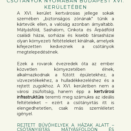
CSÓTÁNYOK NYOMÁBAN BUDAPEST XVI.
KERÜLETÉBEN
A XVI. kerület kertvárosias jellege sokak
szemében „biztonságos zónának” tűnik a
kártevők ellen, a valóság azonban árnyaltabb.
Mátyásföld, Sashalom, Cinkota és Árpádföld
családi házai, sorházai és kisebb társasházai
olyan környezeti feltételeket kínálnak, amelyek
kifejezetten kedveznek a csótányok
megtelepedésének.
Ezek a rovarok évezredek óta az ember
közvetlen környezetében élnek,
alkalmazkodnak a fűtött épületekhez, a
vízvezetékekhez, a hulladékkezeléshez és a
rejtett zugokhoz. A XVI. kerületben nem a
városi zsúfoltság, hanem épp a
kertvárosi
infrastruktúra
teremti meg számukra az ideális
feltételeket – ezért a csótányirtás itt is
elengedhetetlen, csak más szemléletet
igényel.
REJTETT BÚVÓHELYEK A HÁZAK ALATT –
CSÓTÁNYIRTÁS MÁTYÁSFÖLDÖN ÉS