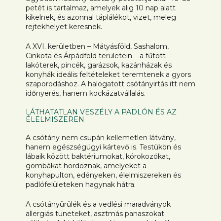
petét is tartalmaz, amelyek alig 10 nap alatt
kikelnek, és azonnal táplálékot, vizet, meleg
rejtekhelyet keresnek.
A XVI. kerületben – Mátyásföld, Sashalom,
Cinkota és Árpádföld területein – a fűtött
lakóterek, pincék, garázsok, kazánházak és
konyhák ideális feltételeket teremtenek a gyors
szaporodáshoz. A halogatott csótányirtás itt nem
időnyerés, hanem kockázatvállalás.
LÁTHATATLAN VESZÉLY A PADLÓN ÉS AZ
ÉLELMISZEREN
A csótány nem csupán kellemetlen látvány,
hanem egészségügyi kártevő is. Testükön és
lábaik között baktériumokat, kórokozókat,
gombákat hordoznak, amelyeket a
konyhapulton, edényeken, élelmiszereken és
padlófelületeken hagynak hátra.
A csótányürülék és a vedlési maradványok
allergiás tüneteket, asztmás panaszokat