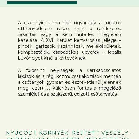
A csótányirtás ma már ugyanúgy a tudatos
otthonvédelem része, mint a rendszeres
takarítás vagy a kerti hulladék megfelelő
kezelése. A XVI. kerület kertvárosias jellege –
pincék, garázsok, kazánházak, melléképületek,
komposztálók, csapadékos udvarok – ideális
búvóhelyet kínál a kártevőknek.
A földszinti helyiségek, a kertkapcsolatos
lakások és a régi közműcsatlakozások mentén
a csótányok gyorsan és észrevétlenül jelennek
meg, ezért itt különösen fontos a
megelőző
szemlélet és a szakszerű, célzott csótányirtás
.
NYUGODT KÖRNYÉK, REJTETT VESZÉLY –