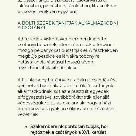
lakásokban, pincékben, tárolókban, liftaknákban
és közös terekben egyaránt.
A BOLTI SZEREK TANÍTJÁK ALKALMAZKODNI
A CSÓTÁNYT
A házilagos, kiskereskedelemben kapható
csótányirtó szerek jellemzően csak a felszínen
mozgó példányokat pusztítják el. A fészkekben
megbújó petékre és lárvákra többnyire
hatástalanok, ráadásul hosszú távon
rezisztenciát alakíthatnak ki.
A túl alacsony hatóanyag-tartalmú csapdák és
permetek használata után a túlélő csótányok
alkalmazkodnak, sőt az elpusztult egyedek
elfogyasztásával továbbörökíthetik ellenálló
képességüket. Ez az oka annak, hogy a házi
próbálkozások gyakran súlyosabb fertőzéshez
vezetnek.
Szakembereink pontosan tudják, hol
rejtőznek a csótányok a XVI. kerület