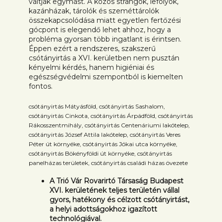
váltják egymást. A közös strangok, lefolyók,
kazánházak, tárolók és szeméttárolók
összekapcsolódása miatt egyetlen fertőzési
gócpont is elegendő lehet ahhoz, hogy a
probléma gyorsan több ingatlant is érintsen.
Éppen ezért a rendszeres, szakszerű
csótányirtás a XVI. kerületben nem pusztán
kényelmi kérdés, hanem higiéniai és
egészségvédelmi szempontból is kiemelten
fontos.
csótányirtás Mátyásföld, csótányirtás Sashalom,
csótányirtás Cinkota, csótányirtás Árpádföld, csótányirtás
Rákosszentmihály, csótányirtás Centenáriumi lakótelep,
csótányirtás József Attila lakótelep, csótányirtás Veres
Péter út környéke, csótányirtás Jókai utca környéke,
csótányirtás Bökényföldi út környéke, csótányirtás
panelházas területek, csótányirtás családi házas övezete
A Trió Vár Rovarirtó Társaság Budapest
XVI. kerületének teljes területén vállal
gyors, hatékony és célzott csótányirtást,
a helyi adottságokhoz igazított
technológiával.