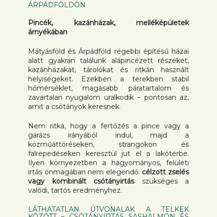
ÁRPÁDFÖLDÖN
Pincék, kazánházak, melléképületek
árnyékában
Mátyásföld és Árpádföld régebbi építésű házai
alatt gyakran találunk alápincézett részeket,
kazánházakat, tárolókat és ritkán használt
helyiségeket. Ezekben a terekben stabil
hőmérséklet, magasabb páratartalom és
zavartalan nyugalom uralkodik – pontosan az,
amit a csótányok keresnek.
Nem ritka, hogy a fertőzés a pince vagy a
garázs irányából indul, majd a
közműáttöréseken, strangokon és
falrepedéseken keresztül jut el a lakótérbe.
Ilyen környezetben a hagyományos, felületi
irtás önmagában nem elegendő:
célzott zselés
vagy kombinált csótányirtás
szükséges a
valódi, tartós eredményhez.
LÁTHATATLAN ÚTVONALAK A TELKEK
KÖZÖTT – CSÓTÁNYIRTÁS SASHALMON ÉS