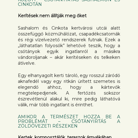
CINKOTÁN
Kerítések nem állítják meg őket
Sashalom és Cinkota kertvárosi utcái alatt
összefüggő közműhálózat, csapadékcsatornák
és régi vízelvezető rendszerek futnak. Ezek a
„láthatatlan folyosók” lehetővé teszik, hogy a
csótányok egyik ingatlanról a másikra
vándoroljanak – akár kerítéseken és telkeken
átívelve.
Egy elhanyagolt kerti tároló, egy rosszul záródó
aknafedél vagy egy ritkán ürített szemetes is
elegendő ahhoz, hogy a kártevők
megtelepedjenek. A fertőzés sokszor
észrevétlenül alakul ki, mire pedig láthatóvá
válik, már több ingatlant is érinthet.
AMIKOR A TERMÉSZET HOZZA BE A
PROBLÉMÁT – CSÓTÁNYIRTÁS A
ZÖLDÖVEZETI RÉSZEKEN
Kertek, komposztálók, teraszok árnyékában