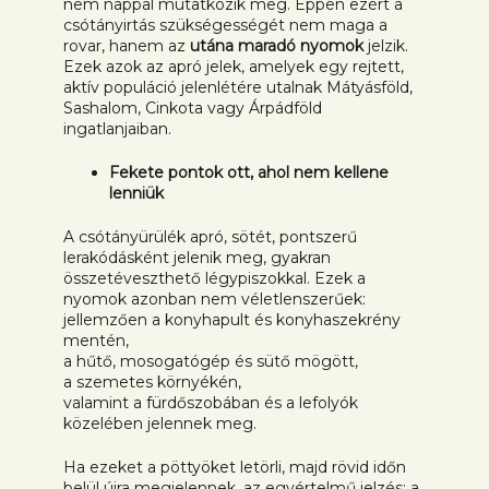
nem nappal mutatkozik meg. Éppen ezért a
csótányirtás szükségességét nem maga a
rovar, hanem az
utána maradó nyomok
jelzik.
Ezek azok az apró jelek, amelyek egy rejtett,
aktív populáció jelenlétére utalnak Mátyásföld,
Sashalom, Cinkota vagy Árpádföld
ingatlanjaiban.
Fekete pontok ott, ahol nem kellene
lenniük
A csótányürülék apró, sötét, pontszerű
lerakódásként jelenik meg, gyakran
összetéveszthető légypiszokkal. Ezek a
nyomok azonban nem véletlenszerűek:
jellemzően a konyhapult és konyhaszekrény
mentén,
a hűtő, mosogatógép és sütő mögött,
a szemetes környékén,
valamint a fürdőszobában és a lefolyók
közelében jelennek meg.
Ha ezeket a pöttyöket letörli, majd rövid időn
belül újra megjelennek, az egyértelmű jelzés: a