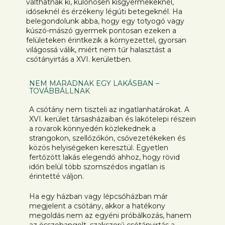
válthatnak ki, különösen kisgyermekeknél,
időseknél és érzékeny légúti betegeknél. Ha
belegondolunk abba, hogy egy totyogó vagy
kúszó-mászó gyermek pontosan ezeken a
felületeken érintkezik a környezettel, gyorsan
világossá válik, miért nem tűr halasztást a
csótányirtás a XVI. kerületben.
NEM MARADNAK EGY LAKÁSBAN –
TOVÁBBÁLLNAK
A csótány nem tiszteli az ingatlanhatárokat. A
XVI. kerület társasházaiban és lakótelepi részein
a rovarok könnyedén közlekednek a
strangokon, szellőzőkön, csővezetékeken és
közös helyiségeken keresztül. Egyetlen
fertőzött lakás elegendő ahhoz, hogy rövid
időn belül több szomszédos ingatlan is
érintetté váljon.
Ha egy házban vagy lépcsőházban már
megjelent a csótány, akkor a hatékony
megoldás nem az egyéni próbálkozás, hanem
az összehangolt, szakszerű csótányirtás a