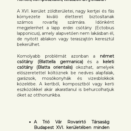
A XVI. kerület zöldterületei, nagy kertjei és fás
környezete kiváló életteret biztosítanak
számos rovarfaj számára. Időnként
megjelenhet a lapp erdei csótány (Ectobius
lapponicus), amely alapvetően nem lakásban él,
de nyitott ablakon vagy teraszajtón keresztül
bekerülhet.
Komolyabb problémát azonban a
német
csótány (Blattella germanica)
és a
keleti
csótány (Blatta orientalis)
okozhat, amelyek
előszeretettel költöznek be nedves alapfalak,
garázsok, mosókonyhák és vizesblokkok
közelébe. A kertből, komposztból vagy kerti
eszközökkel akár akaratlanul is behurcolhatjuk
őket az otthonunkba.
A Trió Vár Rovarirtó Társaság
Budapest XVI. kerületében minden