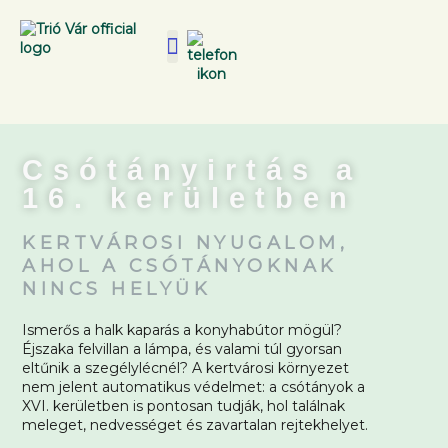
Csótányirtás a
16. kerületben
KERTVÁROSI NYUGALOM,
AHOL A CSÓTÁNYOKNAK
NINCS HELYÜK
Ismerős a halk kaparás a konyhabútor mögül?
Éjszaka felvillan a lámpa, és valami túl gyorsan
eltűnik a szegélylécnél? A kertvárosi környezet
nem jelent automatikus védelmet: a csótányok a
XVI. kerületben is pontosan tudják, hol találnak
meleget, nedvességet és zavartalan rejtekhelyet.