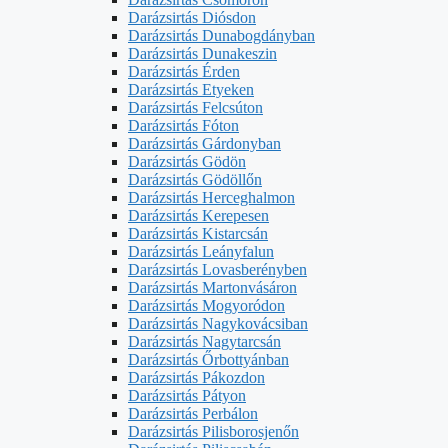
Darázsirtás Diósdon
Darázsirtás Dunabogdányban
Darázsirtás Dunakeszin
Darázsirtás Érden
Darázsirtás Etyeken
Darázsirtás Felcsúton
Darázsirtás Fóton
Darázsirtás Gárdonyban
Darázsirtás Gödön
Darázsirtás Gödöllőn
Darázsirtás Herceghalmon
Darázsirtás Kerepesen
Darázsirtás Kistarcsán
Darázsirtás Leányfalun
Darázsirtás Lovasberényben
Darázsirtás Martonvásáron
Darázsirtás Mogyoródon
Darázsirtás Nagykovácsiban
Darázsirtás Nagytarcsán
Darázsirtás Őrbottyánban
Darázsirtás Pákozdon
Darázsirtás Pátyon
Darázsirtás Perbálon
Darázsirtás Pilisborosjenőn