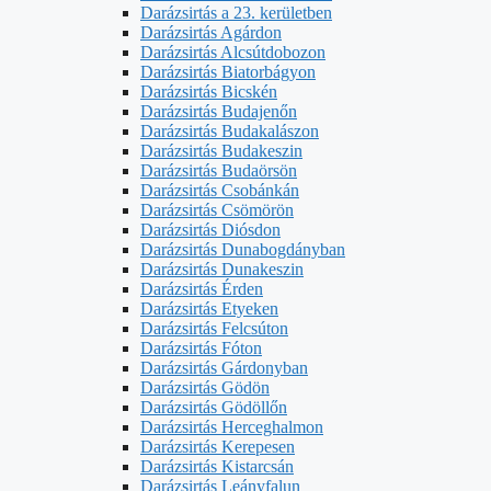
Darázsirtás a 23. kerületben
Darázsirtás Agárdon
Darázsirtás Alcsútdobozon
Darázsirtás Biatorbágyon
Darázsirtás Bicskén
Darázsirtás Budajenőn
Darázsirtás Budakalászon
Darázsirtás Budakeszin
Darázsirtás Budaörsön
Darázsirtás Csobánkán
Darázsirtás Csömörön
Darázsirtás Diósdon
Darázsirtás Dunabogdányban
Darázsirtás Dunakeszin
Darázsirtás Érden
Darázsirtás Etyeken
Darázsirtás Felcsúton
Darázsirtás Fóton
Darázsirtás Gárdonyban
Darázsirtás Gödön
Darázsirtás Gödöllőn
Darázsirtás Herceghalmon
Darázsirtás Kerepesen
Darázsirtás Kistarcsán
Darázsirtás Leányfalun