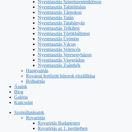
Nyestriasztás Szigetszentmiklóson
Nyestriasztás Tahitótfalun
Nyestriasztás Tárnokon
Nyestriasztás Tatán
Nyestriasztás Tatabányán
Nyestriasztás Telkiben
Nyestriasztás Törökbálinton
Nyestriasztás Ürömön
Nyestriasztás Vácon
Nyestriasztás Velencén
Nyestriasztás Veresegyházon
Nyestriasztás Visegrádon
Nyestriasztás Zsámbék
Hangyairtás
Rovarral fertőzött bútorok elszállítása
Bolhairtás
Áraink
Blog
Galéria
Kapcsolat
Szolgáltatásaink
Rovarirtás
Rovarirtás Budapesten
Rovarirtás az 1. kerületben