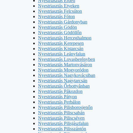
Nyestriasztás Érden
Nyestriasztás Etyeken
Nyestriasztás Felcsúton
Nyestriasztás Fóton
Nyestriasztás Gárdonyban
Nyestriasztás Gödön
Nyestriasztás Gödöllőn
Nyestriasztás Herceghalmon
Nyestriasztás Kerepesen
Nyestriasztás Kistarcsán
Nyestriasztás Leányfalun
Nyestriasztás Lovasberényben
Nyestriasztás Martonvásáron
Nyestriasztás Mogyoródon
Nyestriasztás Nagykovácsiban
Nyestriasztás Nagytarcsán
Nyestriasztás Őrbottyánban
Nyestriasztás Pákozdon
Nyestriasztás Pátyon
Nyestriasztás Perbálon
Nyestriasztás Pilisborosjenőn
Nyestriasztás Piliscsabán
Nyestriasztás Piliscséven
Nyestriasztás Pilisjászfalun
Nyestriasztás Pilisszántón