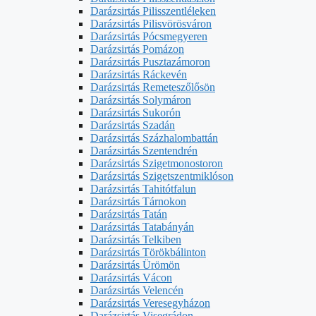
Darázsirtás Pilisszentléleken
Darázsirtás Pilisvörösváron
Darázsirtás Pócsmegyeren
Darázsirtás Pomázon
Darázsirtás Pusztazámoron
Darázsirtás Ráckevén
Darázsirtás Remeteszőlősön
Darázsirtás Solymáron
Darázsirtás Sukorón
Darázsirtás Szadán
Darázsirtás Százhalombattán
Darázsirtás Szentendrén
Darázsirtás Szigetmonostoron
Darázsirtás Szigetszentmiklóson
Darázsirtás Tahitótfalun
Darázsirtás Tárnokon
Darázsirtás Tatán
Darázsirtás Tatabányán
Darázsirtás Telkiben
Darázsirtás Törökbálinton
Darázsirtás Ürömön
Darázsirtás Vácon
Darázsirtás Velencén
Darázsirtás Veresegyházon
Darázsirtás Visegrádon