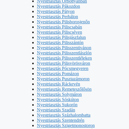
Nyestriasztás Őrbottyánban
Nyestriasztás Pákozdon
Nyestriasztás Pátyon
Nyestriasztás Perbálon
Nyestriasztás Pilisborosjenőn
Nyestriasztás Piliscsabán
Nyestriasztás Piliscséven
Nyestriasztás Pilisjászfalun
Nyestriasztás Pilisszántón
Nyestriasztás Pilisszentivánon
Nyestriasztás Pilisszentlászlón
Nyestriasztás Pilisszentléleken
Nyestriasztás Pilisvörösváron
Nyestriasztás Pócsmegyeren
Nyestriasztás Pomázon
Nyestriasztás Pusztazámoron
Nyestriasztás Ráckevén
Nyestriasztás Remeteszőlősön
Nyestriasztás Solymáron
Nyestriasztás Sóskúton
Nyestriasztás Sukorón
Nyestriasztás Szadán
Nyestriasztás Százhalombatta
Nyestriasztás Szentendrén
Nyestriasztás Szigetmonostoron