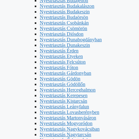
Nyestriasztás Budajenőn
Nyestriasztás Budakalászon
Nyestriasztás Budakeszin
Nyestriasztás Budaörsön
Nyestriasztás Csobánkán
Nyestriasztás Csömörön
Nyestriasztás Diósdon
Nyestriasztás Dunabogdányban
Nyestriasztás Dunakeszin
Nyestriasztás Érden
Nyestriasztás Etyeken
Nyestriasztás Felcsúton
Nyestriasztás Fóton
Nyestriasztás Gárdonyban
Nyestriasztás Gödön
Nyestriasztás Gödöllőn
Nyestriasztás Herceghalmon
Nyestriasztás Kerepesen
Nyestriasztás Kistarcsán
Nyestriasztás Leányfalun
Nyestriasztás Lovasberényben
Nyestriasztás Martonvásáron
Nyestriasztás Mogyoródon
Nyestriasztás Nagykovácsiban
Nyestriasztás Nagytarcsán