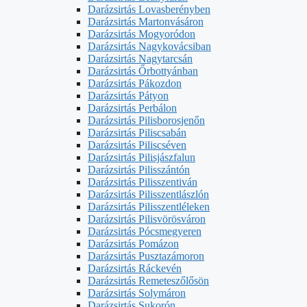
Darázsirtás Lovasberényben
Darázsirtás Martonvásáron
Darázsirtás Mogyoródon
Darázsirtás Nagykovácsiban
Darázsirtás Nagytarcsán
Darázsirtás Őrbottyánban
Darázsirtás Pákozdon
Darázsirtás Pátyon
Darázsirtás Perbálon
Darázsirtás Pilisborosjenőn
Darázsirtás Piliscsabán
Darázsirtás Piliscséven
Darázsirtás Pilisjászfalun
Darázsirtás Pilisszántón
Darázsirtás Pilisszentiván
Darázsirtás Pilisszentlászlón
Darázsirtás Pilisszentléleken
Darázsirtás Pilisvörösváron
Darázsirtás Pócsmegyeren
Darázsirtás Pomázon
Darázsirtás Pusztazámoron
Darázsirtás Ráckevén
Darázsirtás Remeteszőlősön
Darázsirtás Solymáron
Darázsirtás Sukorón