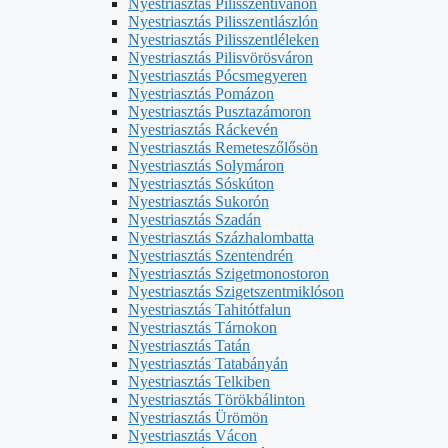
Nyestriasztás Pilisszentivánon
Nyestriasztás Pilisszentlászlón
Nyestriasztás Pilisszentléleken
Nyestriasztás Pilisvörösváron
Nyestriasztás Pócsmegyeren
Nyestriasztás Pomázon
Nyestriasztás Pusztazámoron
Nyestriasztás Ráckevén
Nyestriasztás Remeteszőlősön
Nyestriasztás Solymáron
Nyestriasztás Sóskúton
Nyestriasztás Sukorón
Nyestriasztás Szadán
Nyestriasztás Százhalombatta
Nyestriasztás Szentendrén
Nyestriasztás Szigetmonostoron
Nyestriasztás Szigetszentmiklóson
Nyestriasztás Tahitótfalun
Nyestriasztás Tárnokon
Nyestriasztás Tatán
Nyestriasztás Tatabányán
Nyestriasztás Telkiben
Nyestriasztás Törökbálinton
Nyestriasztás Ürömön
Nyestriasztás Vácon