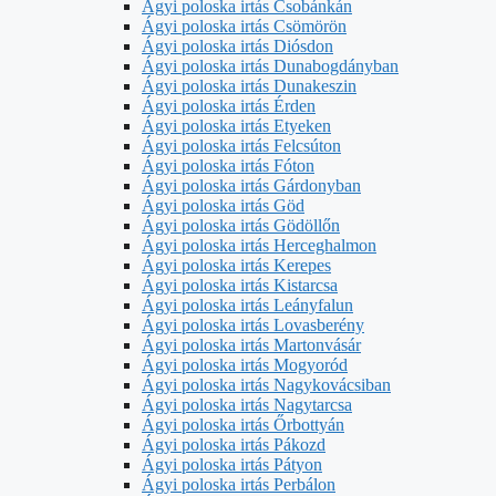
Ágyi poloska irtás Csobánkán
Ágyi poloska irtás Csömörön
Ágyi poloska irtás Diósdon
Ágyi poloska irtás Dunabogdányban
Ágyi poloska irtás Dunakeszin
Ágyi poloska irtás Érden
Ágyi poloska irtás Etyeken
Ágyi poloska irtás Felcsúton
Ágyi poloska irtás Fóton
Ágyi poloska irtás Gárdonyban
Ágyi poloska irtás Göd
Ágyi poloska irtás Gödöllőn
Ágyi poloska irtás Herceghalmon
Ágyi poloska irtás Kerepes
Ágyi poloska irtás Kistarcsa
Ágyi poloska irtás Leányfalun
Ágyi poloska irtás Lovasberény
Ágyi poloska irtás Martonvásár
Ágyi poloska irtás Mogyoród
Ágyi poloska irtás Nagykovácsiban
Ágyi poloska irtás Nagytarcsa
Ágyi poloska irtás Őrbottyán
Ágyi poloska irtás Pákozd
Ágyi poloska irtás Pátyon
Ágyi poloska irtás Perbálon