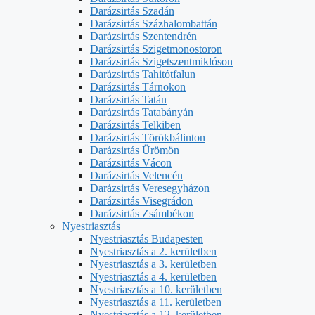
Darázsirtás Szadán
Darázsirtás Százhalombattán
Darázsirtás Szentendrén
Darázsirtás Szigetmonostoron
Darázsirtás Szigetszentmiklóson
Darázsirtás Tahitótfalun
Darázsirtás Tárnokon
Darázsirtás Tatán
Darázsirtás Tatabányán
Darázsirtás Telkiben
Darázsirtás Törökbálinton
Darázsirtás Ürömön
Darázsirtás Vácon
Darázsirtás Velencén
Darázsirtás Veresegyházon
Darázsirtás Visegrádon
Darázsirtás Zsámbékon
Nyestriasztás
Nyestriasztás Budapesten
Nyestriasztás a 2. kerületben
Nyestriasztás a 3. kerületben
Nyestriasztás a 4. kerületben
Nyestriasztás a 10. kerületben
Nyestriasztás a 11. kerületben
Nyestriasztás a 12. kerületben