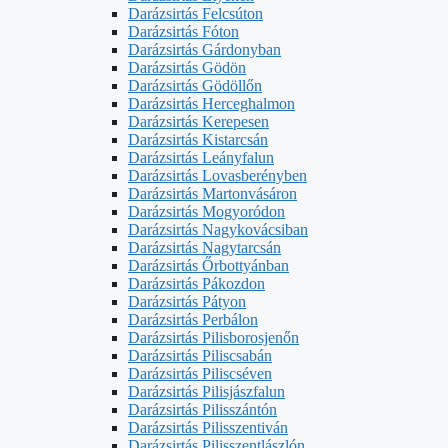
Darázsirtás Felcsúton
Darázsirtás Fóton
Darázsirtás Gárdonyban
Darázsirtás Gödön
Darázsirtás Gödöllőn
Darázsirtás Herceghalmon
Darázsirtás Kerepesen
Darázsirtás Kistarcsán
Darázsirtás Leányfalun
Darázsirtás Lovasberényben
Darázsirtás Martonvásáron
Darázsirtás Mogyoródon
Darázsirtás Nagykovácsiban
Darázsirtás Nagytarcsán
Darázsirtás Őrbottyánban
Darázsirtás Pákozdon
Darázsirtás Pátyon
Darázsirtás Perbálon
Darázsirtás Pilisborosjenőn
Darázsirtás Piliscsabán
Darázsirtás Piliscséven
Darázsirtás Pilisjászfalun
Darázsirtás Pilisszántón
Darázsirtás Pilisszentiván
Darázsirtás Pilisszentlászlón