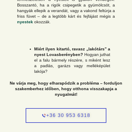
Bosszantó, ha a rigók csipegetik a gyümölcsöt, a
hangyák ellepik a verandát, vagy a vakond feltúrja a
friss füvet – de a legtöbb kárt és fejfájást mégis a
nyestek
okozzák.
Miért ilyen kitartó, ravasz „lakótárs” a
nyest Lovasberényben?
Hogyan juthat
el a falu bármely részére, s miként lesz
a padlás, garázs vagy melléképület
lakója?
Ne várja meg, hogy elharapódzik a probléma – forduljon
szakemberhez időben, hogy otthona visszakapja a
nyugalmát!
+36 30 953 6318