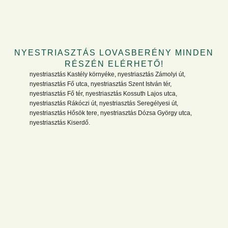
NYESTRIASZTÁS LOVASBERÉNY MINDEN
RÉSZÉN ELÉRHETŐ!
nyestriasztás Kastély környéke, nyestriasztás Zámolyi út,
nyestriasztás Fő utca, nyestriasztás Szent István tér,
nyestriasztás Fő tér, nyestriasztás Kossuth Lajos utca,
nyestriasztás Rákóczi út, nyestriasztás Seregélyesi út,
nyestriasztás Hősök tere, nyestriasztás Dózsa György utca,
nyestriasztás Kiserdő.
NYESTŰZÉS - TRIÓ VÁR ROVARIRTÓ
TÁRSASÁG – HOGYAN DOLGOZUNK
LOVASBERÉNYBEN?
A nyestek eltávolítása Lovasberényben is alapos
helyszíni felméréssel kezdődik: minden potenciális