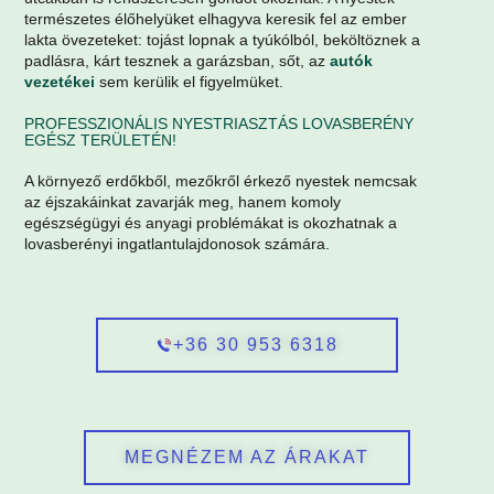
természetes élőhelyüket elhagyva keresik fel az ember
lakta övezeteket: tojást lopnak a tyúkólból, beköltöznek a
padlásra, kárt tesznek a garázsban, sőt, az
autók
vezetékei
sem kerülik el figyelmüket.
PROFESSZIONÁLIS NYESTRIASZTÁS LOVASBERÉNY
EGÉSZ TERÜLETÉN!
A környező erdőkből, mezőkről érkező nyestek nemcsak
az éjszakáinkat zavarják meg, hanem komoly
egészségügyi és anyagi problémákat is okozhatnak a
lovasberényi ingatlantulajdonosok számára.
+36 30 953 6318
MEGNÉZEM AZ ÁRAKAT