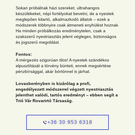
Sokan próbálnak házi szereket, ultrahangos
készülékeket, népi fortélyokat bevetni, de a nyestek
meglepően kitartó, alkalmazkodó állatok – ezek a
módszerek többnyire csak átmeneti enyhülést hoznak.
Ha minden próbálkozás eredménytelen, csak a
szakszerű nyestriasztás jelent végleges, biztonságos
és jogszerű megoldást.
Fontos:
A mérgezés szigorúan tilos! A nyestek szándékos
elpusztítását a törvény bünteti, ennek megsértése
pénzbírsággal, akár börtönnel is járhat.
Lovasberényben is kizárólag a profi,
engedélyezett módszerrel végzett nyestriasztás
jelenthet valódi, tartós eredményt – ebben segít a
Trió Vár Rovarirtó Társaság.
+36 30 953 6318