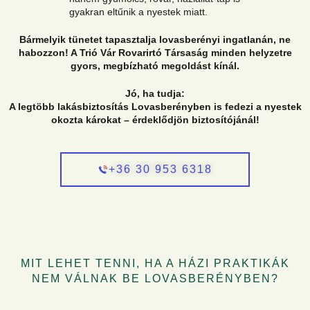
gyakran eltűnik a nyestek miatt.
Bármelyik tünetet tapasztalja lovasberényi ingatlanán, ne
habozzon! A Trió Vár Rovarirtó Társaság minden helyzetre
gyors, megbízható megoldást kínál.
Jó, ha tudja:
A legtöbb lakásbiztosítás Lovasberényben is fedezi a nyestek
okozta károkat – érdeklődjön biztosítójánál!
+36 30 953 6318
MIT LEHET TENNI, HA A HÁZI PRAKTIKÁK
NEM VÁLNAK BE LOVASBERÉNYBEN?