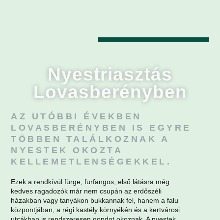
Nyestriasztás
Lovasberényben
AZ UTÓBBI ÉVEKBEN
LOVASBERÉNYBEN IS EGYRE
TÖBBEN TALÁLKOZNAK A
NYESTEK OKOZTA
KELLEMETLENSÉGEKKEL.
Ezek a rendkívül fürge, furfangos, első látásra még
kedves ragadozók már nem csupán az erdőszéli
házakban vagy tanyákon bukkannak fel, hanem a falu
központjában, a régi kastély környékén és a kertvárosi
utcákban is rendszeresen gondot okoznak. A nyestek