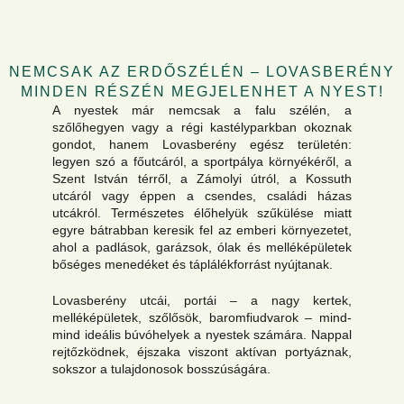
NEMCSAK AZ ERDŐSZÉLÉN – LOVASBERÉNY
MINDEN RÉSZÉN MEGJELENHET A NYEST!
A nyestek már nemcsak a falu szélén, a
szőlőhegyen vagy a régi kastélyparkban okoznak
gondot, hanem Lovasberény egész területén:
legyen szó a főutcáról, a sportpálya környékéről, a
Szent István térről, a Zámolyi útról, a Kossuth
utcáról vagy éppen a csendes, családi házas
utcákról. Természetes élőhelyük szűkülése miatt
egyre bátrabban keresik fel az emberi környezetet,
ahol a padlások, garázsok, ólak és melléképületek
bőséges menedéket és táplálékforrást nyújtanak.
Lovasberény utcái, portái – a nagy kertek,
melléképületek, szőlősök, baromfiudvarok – mind-
mind ideális búvóhelyek a nyestek számára. Nappal
rejtőzködnek, éjszaka viszont aktívan portyáznak,
sokszor a tulajdonosok bosszúságára.