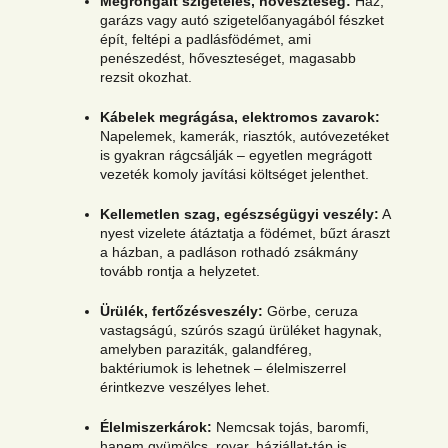
Megrongált szigetelés, hőveszteség:
Ház,
garázs vagy autó szigetelőanyagából fészket
épít, feltépi a padlásfödémet, ami
penészedést, hőveszteséget, magasabb
rezsit okozhat.
Kábelek megrágása, elektromos zavarok:
Napelemek, kamerák, riasztók, autóvezetéket
is gyakran rágcsálják – egyetlen megrágott
vezeték komoly javítási költséget jelenthet.
Kellemetlen szag, egészségügyi veszély:
A
nyest vizelete átáztatja a födémet, bűzt áraszt
a házban, a padláson rothadó zsákmány
tovább rontja a helyzetet.
Ürülék, fertőzésveszély:
Görbe, ceruza
vastagságú, szúrós szagú ürüléket hagynak,
amelyben paraziták, galandféreg,
baktériumok is lehetnek – élelmiszerrel
érintkezve veszélyes lehet.
Élelmiszerkárok:
Nemcsak tojás, baromfi,
hanem gyümölcs, rovar, háziállat-táp is