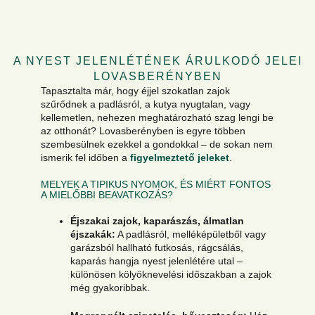
A NYEST JELENLÉTÉNEK ÁRULKODÓ JELEI
LOVASBERÉNYBEN
Tapasztalta már, hogy éjjel szokatlan zajok
szűrődnek a padlásról, a kutya nyugtalan, vagy
kellemetlen, nehezen meghatározható szag lengi be
az otthonát? Lovasberényben is egyre többen
szembesülnek ezekkel a gondokkal – de sokan nem
ismerik fel időben a
figyelmeztető jeleket
.
MELYEK A TIPIKUS NYOMOK, ÉS MIÉRT FONTOS
A MIELŐBBI BEAVATKOZÁS?
Éjszakai zajok, kaparászás, álmatlan
éjszakák:
A padlásról, melléképületből vagy
garázsból hallható futkosás, rágcsálás,
kaparás hangja nyest jelenlétére utal –
különösen kölyöknevelési időszakban a zajok
még gyakoribbak.