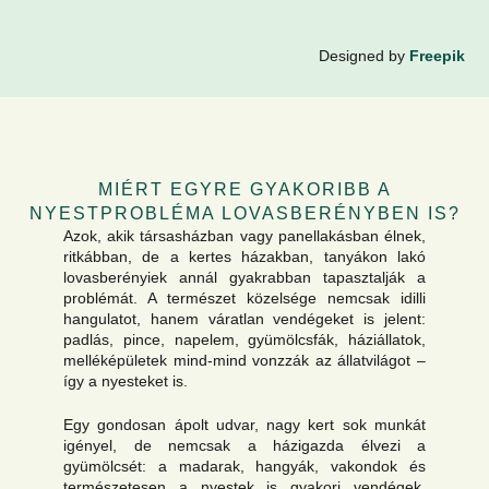
Designed by
Freepik
MIÉRT EGYRE GYAKORIBB A
NYESTPROBLÉMA LOVASBERÉNYBEN IS?
Azok, akik társasházban vagy panellakásban élnek,
ritkábban, de a kertes házakban, tanyákon lakó
lovasberényiek annál gyakrabban tapasztalják a
problémát. A természet közelsége nemcsak idilli
hangulatot, hanem váratlan vendégeket is jelent:
padlás, pince, napelem, gyümölcsfák, háziállatok,
melléképületek mind-mind vonzzák az állatvilágot –
így a nyesteket is.
Egy gondosan ápolt udvar, nagy kert sok munkát
igényel, de nemcsak a házigazda élvezi a
gyümölcsét: a madarak, hangyák, vakondok és
természetesen a nyestek is gyakori vendégek.