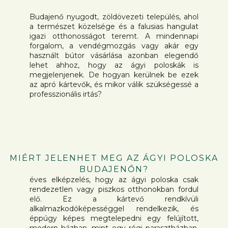
Budajenő nyugodt, zöldövezeti település, ahol
a természet közelsége és a falusias hangulat
igazi otthonosságot teremt. A mindennapi
forgalom, a vendégmozgás vagy akár egy
használt bútor vásárlása azonban elegendő
lehet ahhoz, hogy az ágyi poloskák is
megjelenjenek. De hogyan kerülnek be ezek
az apró kártevők, és mikor válik szükségessé a
professzionális irtás?
MIÉRT JELENHET MEG AZ ÁGYI POLOSKA
BUDAJENŐN?
éves elképzelés, hogy az ágyi poloska csak
rendezetlen vagy piszkos otthonokban fordul
elő. Ez a kártevő rendkívüli
alkalmazkodóképességgel rendelkezik, és
éppúgy képes megtelepedni egy felújított,