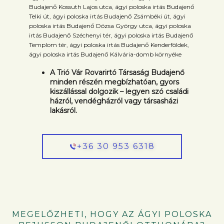
Budajenő Kossuth Lajos utca, ágyi poloska irtás Budajenő
Telki út, ágyi poloska irtás Budajenő Zsámbéki út, ágyi
poloska irtás Budajenő Dózsa György utca, ágyi poloska
irtás Budajenő Széchenyi tér, ágyi poloska irtás Budajenő
Templom tér, ágyi poloska irtás Budajenő Kenderföldek,
ágyi poloska irtás Budajenő Kálvária-domb környéke
A Trió Vár Rovarirtó Társaság Budajenő
minden részén megbízhatóan, gyors
kiszállással dolgozik – legyen szó családi
házról, vendégházról vagy társasházi
lakásról.
+36 30 953 6318
MEGELŐZHETI, HOGY AZ ÁGYI POLOSKA