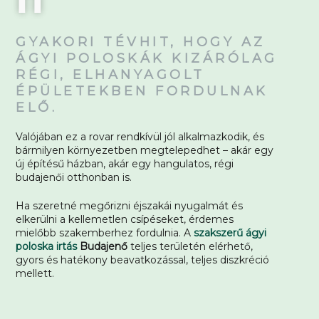
GYAKORI TÉVHIT, HOGY AZ
ÁGYI POLOSKÁK KIZÁRÓLAG
RÉGI, ELHANYAGOLT
ÉPÜLETEKBEN FORDULNAK
ELŐ.
Valójában ez a rovar rendkívül jól alkalmazkodik, és
bármilyen környezetben megtelepedhet – akár egy
új építésű házban, akár egy hangulatos, régi
budajenői otthonban is.
Ha szeretné megőrizni éjszakái nyugalmát és
elkerülni a kellemetlen csípéseket, érdemes
mielőbb szakemberhez fordulnia. A
szakszerű ágyi
poloska irtás
Budajenő
teljes területén elérhető,
gyors és hatékony beavatkozással, teljes diszkréció
mellett.