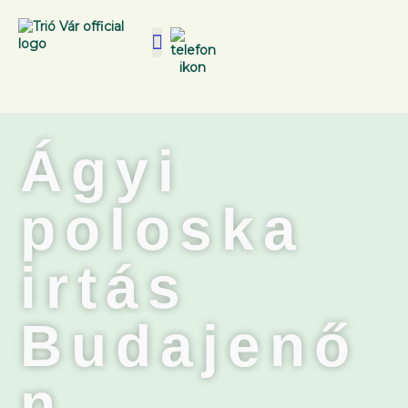
Ágyi
poloska
irtás
Budajenő
n