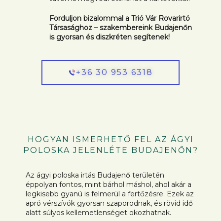
Forduljon bizalommal a Trió Vár Rovarirtó
Társasághoz – szakembereink Budajenőn
is gyorsan és diszkréten segítenek!
+36 30 953 6318
HOGYAN ISMERHETŐ FEL AZ ÁGYI
POLOSKA JELENLÉTE BUDAJENŐN?
Az ágyi poloska irtás Budajenő területén
éppolyan fontos, mint bárhol máshol, ahol akár a
legkisebb gyanú is felmerül a fertőzésre. Ezek az
apró vérszívók gyorsan szaporodnak, és rövid idő
alatt súlyos kellemetlenséget okozhatnak.