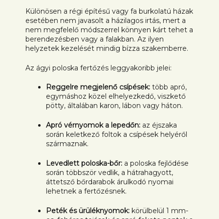
Különösen a régi építésű vagy fa burkolatú házak
esetében nem javasolt a házilagos irtás, mert a
nem megfelelő módszerrel könnyen kárt tehet a
berendezésben vagy a falakban. Az ilyen
helyzetek kezelését mindig bízza szakemberre.
Az ágyi poloska fertőzés leggyakoribb jelei:
Reggelre megjelenő csípések:
több apró,
egymáshoz közel elhelyezkedő, viszkető
pötty, általában karon, lábon vagy háton.
Apró vérnyomok a lepedőn:
az éjszaka
során keletkező foltok a csípések helyéről
származnak.
Levedlett poloska-bőr:
a poloska fejlődése
során többször vedlik, a hátrahagyott,
áttetsző bőrdarabok árulkodó nyomai
lehetnek a fertőzésnek.
Peték és ürüléknyomok:
körülbelül 1 mm-