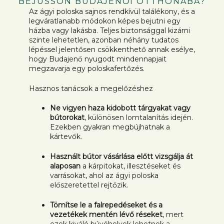
BEJUSSON BUDAJENŐI OTTHONÁBA?
Az ágyi poloska sajnos rendkívül találékony, és a
legváratlanabb módokon képes bejutni egy
házba vagy lakásba. Teljes biztonsággal kizárni
szinte lehetetlen, azonban néhány tudatos
lépéssel jelentősen csökkenthető annak esélye,
hogy Budajenő nyugodt mindennapjait
megzavarja egy poloskafertőzés.
Hasznos tanácsok a megelőzéshez
Ne vigyen haza kidobott tárgyakat vagy
bútorokat
, különösen lomtalanítás idején.
Ezekben gyakran megbújhatnak a
kártevők.
Használt bútor vásárlása előtt vizsgálja át
alaposan
a kárpitokat, illesztéseket és
varrásokat, ahol az ágyi poloska
előszeretettel rejtőzik.
Tömítse le a falrepedéseket és a
vezetékek mentén lévő réseket
, mert