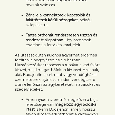
ezek kiváló búvóhelyek lehetnek a
rovarok számára.
Zárja le a konnektorok, kapcsolók és
faláttörések körüli hézagokat
, például
sziloplaszttal.
Tartsa otthonát rendszeresen tisztán és
rendezett állapotban
– így hamarabb
észlelheti a fertőzés korai jeleit.
Az utazások után különös figyelmet érdemes
fordítani a poggyászra és a ruházatra.
Hazaérkezéskor tanácsos a ruhákat a kád fölött
kirázni, majd magas hőfokon kimosni. Azoknak,
akik Budajenőn apartmant vagy vendégházat
üzemeltetnek, ajánlott minden vendégcsere
után ellenőrizni az ágykereteket, matracokat és
szegélyléceket.
Amennyiben szeretné megelőzni a bajt,
lehetősége van
megelőző ágyi poloska
irtást
is kérni Budajenőn, amely hosszú
távon is megvédi otthonát a kártevőktől.