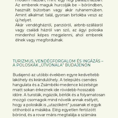
modern házban, mint egy régi parasztházban.
Az emberek maguk hurcolják be – bőröndben,
használt bútorban vagy akár ruhaneműben.
Amint alkalmat talál, gyorsan birtokba veszi az
új helyet.
Akár vendégházról, panzióról, airbnb-szállásról
vagy családi házról van szó, az ágyi poloska
mindenhol képes megjelenni, ahol emberek
élnek vagy megfordulnak.
TURIZMUS, VENDÉGFORGALOM ÉS INGÁZÁS –
A POLOSKÁK „ÚTVONALA” BUDAJENŐN
Budajenő az utóbbi években egyre kedveltebb
lakóhely és kirándulóhely. A település csendes
hangulata és a Zsámbéki-medence közelsége
miatt sokan érkeznek ide rövidebb-hosszabb
időre. A turisták, ingázók, bérlők és a folyamatosan
mozgó csomagok mind növelik annak esélyét,
hogy a poloskák is „utazóként” jussanak el egyik
otthonból a másikba. Elég egyetlen fertőzött
bőrönd, és a rovar máris megtalálja a számára