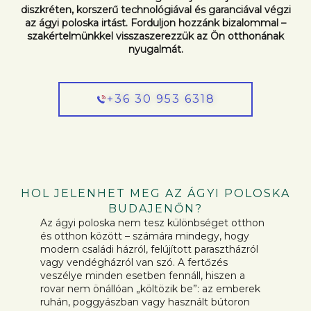
diszkréten, korszerű technológiával és garanciával végzi
az ágyi poloska irtást. Forduljon hozzánk bizalommal –
szakértelmünkkel visszaszerezzük az Ön otthonának
nyugalmát.
+36 30 953 6318
HOL JELENHET MEG AZ ÁGYI POLOSKA
BUDAJENŐN?
Az ágyi poloska nem tesz különbséget otthon
és otthon között – számára mindegy, hogy
modern családi házról, felújított parasztházról
vagy vendégházról van szó. A fertőzés
veszélye minden esetben fennáll, hiszen a
rovar nem önállóan „költözik be”: az emberek
ruhán, poggyászban vagy használt bútoron