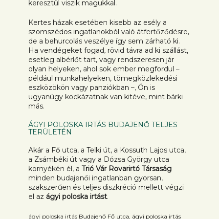
keresztül viszik magukkal.
Kertes házak esetében kisebb az esély a
szomszédos ingatlanokból való átfertőződésre,
de a behurcolás veszélye így sem zárható ki.
Ha vendégeket fogad, rövid távra ad ki szállást,
esetleg albérlőt tart, vagy rendszeresen jár
olyan helyeken, ahol sok ember megfordul –
például munkahelyeken, tömegközlekedési
eszközökön vagy panziókban –, Ön is
ugyanúgy kockázatnak van kitéve, mint bárki
más.
ÁGYI POLOSKA IRTÁS BUDAJENŐ TELJES
TERÜLETÉN
Akár a Fő utca, a Telki út, a Kossuth Lajos utca,
a Zsámbéki út vagy a Dózsa György utca
környékén él, a
Trió Vár Rovarirtó Társaság
minden budajenői ingatlanban gyorsan,
szakszerűen és teljes diszkréció mellett végzi
el az
ágyi poloska irtást
.
ágyi poloska irtás Budajenő Fő utca, ágyi poloska irtás