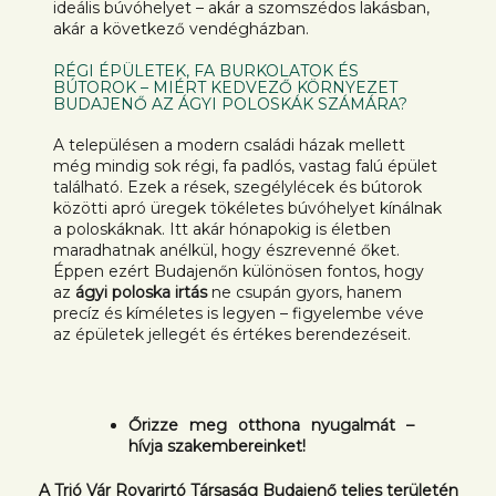
ideális búvóhelyet – akár a szomszédos lakásban,
akár a következő vendégházban.
RÉGI ÉPÜLETEK, FA BURKOLATOK ÉS
BÚTOROK – MIÉRT KEDVEZŐ KÖRNYEZET
BUDAJENŐ AZ ÁGYI POLOSKÁK SZÁMÁRA?
A településen a modern családi házak mellett
még mindig sok régi, fa padlós, vastag falú épület
található. Ezek a rések, szegélylécek és bútorok
közötti apró üregek tökéletes búvóhelyet kínálnak
a poloskáknak. Itt akár hónapokig is életben
maradhatnak anélkül, hogy észrevenné őket.
Éppen ezért Budajenőn különösen fontos, hogy
az
ágyi poloska irtás
ne csupán gyors, hanem
precíz és kíméletes is legyen – figyelembe véve
az épületek jellegét és értékes berendezéseit.
Őrizze meg otthona nyugalmát –
hívja szakembereinket!
A Trió Vár Rovarirtó Társaság Budajenő teljes területén