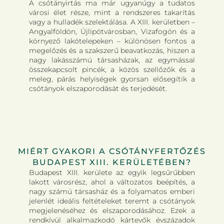
A csótányirtás ma már ugyanúgy a tudatos
városi élet része, mint a rendszeres takarítás
vagy a hulladék szelektálása. A XIII. kerületben –
Angyalföldön, Újlipótvárosban, Vizafogón és a
környező lakótelepeken – különösen fontos a
megelőzés és a szakszerű beavatkozás, hiszen a
nagy lakásszámú társasházak, az egymással
összekapcsolt pincék, a közös szellőzők és a
meleg, párás helyiségek gyorsan elősegítik a
csótányok elszaporodását és terjedését.
MIÉRT GYAKORI A CSÓTÁNYFERTŐZÉS
BUDAPEST XIII. KERÜLETÉBEN?
Budapest XIII. kerülete az egyik legsűrűbben
lakott városrész, ahol a változatos beépítés, a
nagy számú társasház és a folyamatos emberi
jelenlét ideális feltételeket teremt a csótányok
megjelenéséhez és elszaporodásához. Ezek a
rendkívül alkalmazkodó kártevők évszázadok