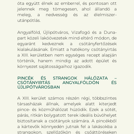
óta együtt élnek az emberrel, és pontosan ott
jelennek meg tömegesen, ahol állandó a
meleg, a nedvesség és az élelmiszer-
utánpótlás.
Angyalföld, Újlipótváros, Vizafogó és a Duna-
part közeli lakóövezetek mind eltérő módon, de
egyaránt kedveznek a csótányfertőzések
kialakulásának. Emiatt a hatékony csótányirtás
a XIII. kerületben nem egységes recept alapján
történik, hanem mindig az adott épület és
környezet sajátosságaihoz igazodik.
PINCÉK ÉS STRANGOK HÁLÓZATA –
CSÓTÁNYIRTÁS ANGYALFÖLDÖN ÉS
ÚJLIPÓTVÁROSBAN
A XIII. kerület számos részén régi, többszintes
társasházak állnak, amelyek alatt kiterjedt
pince- és közműhálózat húzódik. Ezek a sötét,
párás, ritkán bolygatott terek ideális búvóhelyet
biztosítanak a csótányok számára. A pincékből
a kártevők könnyedén jutnak fel a lakásokba a
strangokon, szellőzőkön és csőáttöréseken