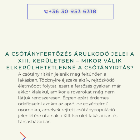
+36 30 953 6318
A CSÓTÁNYFERTŐZÉS ÁRULKODÓ JELEI A
XIII. KERÜLETBEN – MIKOR VÁLIK
ELKERÜLHETETLENNÉ A CSÓTÁNYIRTÁS?
A csótány ritkán jelenik meg feltűnően a
lakásban. Többnyire éjszaka aktív, rejtőzködő
életmódot folytat, ezért a fertőzés gyakran már
akkor kialakul, amikor a rovarokat még nem
látjuk rendszeresen. Éppen ezért érdemes
odafigyelni azokra az apró, de egyértelmű
nyomokra, amelyek rejtett csótánypopuláció
jelenlétére utalnak a XIII. kerület lakásaiban és
társasházaiban.