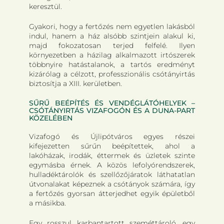
keresztül.
Gyakori, hogy a fertőzés nem egyetlen lakásból
indul, hanem a ház alsóbb szintjein alakul ki,
majd fokozatosan terjed felfelé. Ilyen
környezetben a házilag alkalmazott irtószerek
többnyire hatástalanok, a tartós eredményt
kizárólag a célzott, professzionális csótányirtás
biztosítja a XIII. kerületben.
SŰRŰ BEÉPÍTÉS ÉS VENDÉGLÁTÓHELYEK –
CSÓTÁNYIRTÁS VIZAFOGÓN ÉS A DUNA-PART
KÖZELÉBEN
Vizafogó és Újlipótváros egyes részei
kifejezetten sűrűn beépítettek, ahol a
lakóházak, irodák, éttermek és üzletek szinte
egymásba érnek. A közös lefolyórendszerek,
hulladéktárolók és szellőzőjáratok láthatatlan
útvonalakat képeznek a csótányok számára, így
a fertőzés gyorsan átterjedhet egyik épületből
a másikba.
Egy rosszul karbantartott szeméttároló, egy