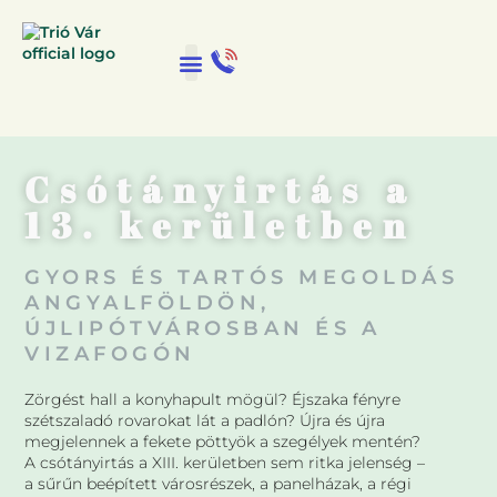
Csótányirtás a
13. kerületben
GYORS ÉS TARTÓS MEGOLDÁS
ANGYALFÖLDÖN,
ÚJLIPÓTVÁROSBAN ÉS A
VIZAFOGÓN
Zörgést hall a konyhapult mögül? Éjszaka fényre
szétszaladó rovarokat lát a padlón? Újra és újra
megjelennek a fekete pöttyök a szegélyek mentén?
A csótányirtás a XIII. kerületben sem ritka jelenség –
a sűrűn beépített városrészek, a panelházak, a régi