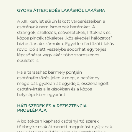
GYORS ÁTTERJEDÉS LAKÁSRÓL LAKÁSRA
A XIII. kerület sűrűn lakott városrészeiben a
csótányok nem ismernek határokat. A
strangok, szellőzők, csővezetékek, liftaknák és
közös pincék tökéletes „közlekedési hálózatot”
biztosítanak számukra. Egyetlen fertőzött lakás
rövid idő alatt veszélybe sodorhat egy teljes
lépcsőházat vagy akár több szomszédos
épületet is.
Ha a társasház bármely pontján
csótányfertőzés jelenik meg, a hatékony
megoldás gyakran az egyidejű, összehangolt
csótányirtás a lakásokban és a közös
helyiségekben egyaránt.
HÁZI SZEREK ÉS A REZISZTENCIA
PROBLÉMÁJA
A boltokban kapható csótányirtó szerek
többnyire csak átmeneti megoldást nyújtanak.