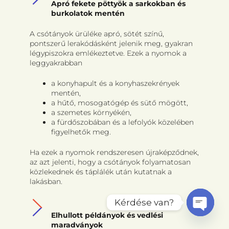
Apró fekete pöttyök a sarkokban és
burkolatok mentén
A csótányok ürüléke apró, sötét színű,
pontszerű lerakódásként jelenik meg, gyakran
légypiszokra emlékeztetve. Ezek a nyomok a
leggyakrabban
a konyhapult és a konyhaszekrények
mentén,
a hűtő, mosogatógép és sütő mögött,
a szemetes környékén,
a fürdőszobában és a lefolyók közelében
figyelhetők meg.
Ha ezek a nyomok rendszeresen újraképződnek,
az azt jelenti, hogy a csótányok folyamatosan
közlekednek és táplálék után kutatnak a
lakásban.
Kérdése van?
Elhullott példányok és vedlési
Open
maradványok