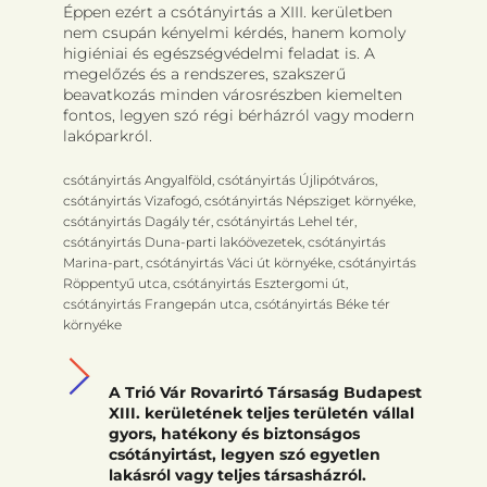
Éppen ezért a csótányirtás a XIII. kerületben
nem csupán kényelmi kérdés, hanem komoly
higiéniai és egészségvédelmi feladat is. A
megelőzés és a rendszeres, szakszerű
beavatkozás minden városrészben kiemelten
fontos, legyen szó régi bérházról vagy modern
lakóparkról.
csótányirtás Angyalföld, csótányirtás Újlipótváros,
csótányirtás Vizafogó, csótányirtás Népsziget környéke,
csótányirtás Dagály tér, csótányirtás Lehel tér,
csótányirtás Duna-parti lakóövezetek, csótányirtás
Marina-part, csótányirtás Váci út környéke, csótányirtás
Röppentyű utca, csótányirtás Esztergomi út,
csótányirtás Frangepán utca, csótányirtás Béke tér
környéke
A Trió Vár Rovarirtó Társaság Budapest
XIII. kerületének teljes területén vállal
gyors, hatékony és biztonságos
csótányirtást, legyen szó egyetlen
lakásról vagy teljes társasházról.