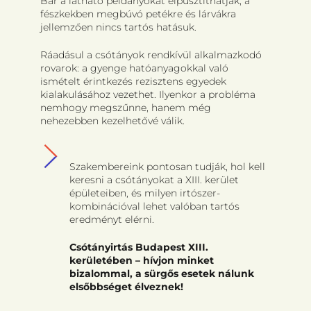
Bár a látható példányokat elpusztíthatják, a
fészkekben megbúvó petékre és lárvákra
jellemzően nincs tartós hatásuk.
Ráadásul a csótányok rendkívül alkalmazkodó
rovarok: a gyenge hatóanyagokkal való
ismételt érintkezés rezisztens egyedek
kialakulásához vezethet. Ilyenkor a probléma
nemhogy megszűnne, hanem még
nehezebben kezelhetővé válik.
Szakembereink pontosan tudják, hol kell
keresni a csótányokat a XIII. kerület
épületeiben, és milyen irtószer-
kombinációval lehet valóban tartós
eredményt elérni.
Csótányirtás Budapest XIII.
kerületében – hívjon minket
bizalommal, a sürgős esetek nálunk
elsőbbséget élveznek!