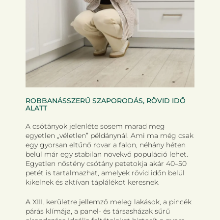
ROBBANÁSSZERŰ SZAPORODÁS, RÖVID IDŐ
ALATT
A csótányok jelenléte sosem marad meg
egyetlen „véletlen” példánynál. Ami ma még csak
egy gyorsan eltűnő rovar a falon, néhány héten
belül már egy stabilan növekvő populáció lehet.
Egyetlen nőstény csótány petetokja akár 40–50
petét is tartalmazhat, amelyek rövid időn belül
kikelnek és aktívan táplálékot keresnek.
A XIII. kerületre jellemző meleg lakások, a pincék
párás klímája, a panel- és társasházak sűrű