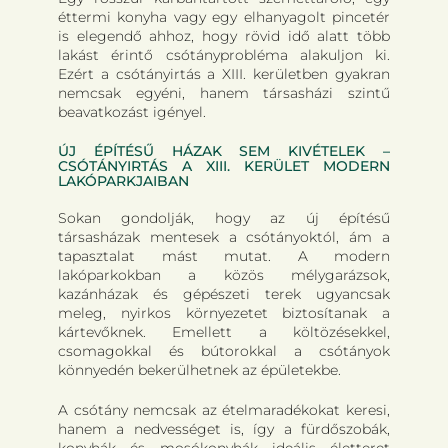
éttermi konyha vagy egy elhanyagolt pincetér
is elegendő ahhoz, hogy rövid idő alatt több
lakást érintő csótányprobléma alakuljon ki.
Ezért a csótányirtás a XIII. kerületben gyakran
nemcsak egyéni, hanem társasházi szintű
beavatkozást igényel.
ÚJ ÉPÍTÉSŰ HÁZAK SEM KIVÉTELEK –
CSÓTÁNYIRTÁS A XIII. KERÜLET MODERN
LAKÓPARKJAIBAN
Sokan gondolják, hogy az új építésű
társasházak mentesek a csótányoktól, ám a
tapasztalat mást mutat. A modern
lakóparkokban a közös mélygarázsok,
kazánházak és gépészeti terek ugyancsak
meleg, nyirkos környezetet biztosítanak a
kártevőknek. Emellett a költözésekkel,
csomagokkal és bútorokkal a csótányok
könnyedén bekerülhetnek az épületekbe.
A csótány nemcsak az ételmaradékokat keresi,
hanem a nedvességet is, így a fürdőszobák,
konyhák és mosókonyhák ideális életteret