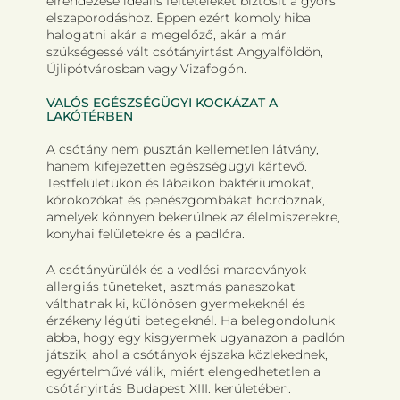
elrendezése ideális feltételeket biztosít a gyors
elszaporodáshoz. Éppen ezért komoly hiba
halogatni akár a megelőző, akár a már
szükségessé vált csótányirtást Angyalföldön,
Újlipótvárosban vagy Vizafogón.
VALÓS EGÉSZSÉGÜGYI KOCKÁZAT A
LAKÓTÉRBEN
A csótány nem pusztán kellemetlen látvány,
hanem kifejezetten egészségügyi kártevő.
Testfelületükön és lábaikon baktériumokat,
kórokozókat és penészgombákat hordoznak,
amelyek könnyen bekerülnek az élelmiszerekre,
konyhai felületekre és a padlóra.
A csótányürülék és a vedlési maradványok
allergiás tüneteket, asztmás panaszokat
válthatnak ki, különösen gyermekeknél és
érzékeny légúti betegeknél. Ha belegondolunk
abba, hogy egy kisgyermek ugyanazon a padlón
játszik, ahol a csótányok éjszaka közlekednek,
egyértelművé válik, miért elengedhetetlen a
csótányirtás Budapest XIII. kerületében.