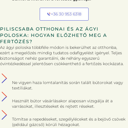
+36 30 953 6318
PILISCSABA OTTHONAI ÉS AZ ÁGYI
POLOSKA: HOGYAN ELŐZHETŐ MEG A
FERTŐZÉS?
Az ágyi poloska többféle módon is bekerülhet az otthonba,
ezért a megelőzés mindig tudatos odafigyelést igényel. Teljes
biztonságot nehéz garantálni, de néhány egyszerű
óvintézkedéssel jelentősen csökkenthető a fertőzés kockázata.
Ne vigyen haza lomtalanítás során talált bútorokat vagy
textíliákat.
Használt bútor vásárlásakor alaposan vizsgálja át a
varrásokat, illesztéseket és rejtett réseket.
Tömítse a repedéseket, szegélyléceket és a bejövő csövek
(például gázcső) körüli hézagokat.