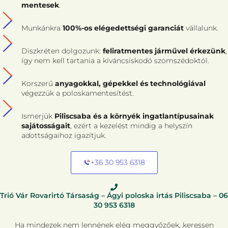
mentesek
.
Munkánkra
100%-os elégedettségi garanciát
vállalunk.
Diszkréten dolgozunk:
feliratmentes járművel érkezünk
,
így nem kell tartania a kíváncsiskodó szomszédoktól.
Korszerű
anyagokkal, gépekkel és technológiával
végezzük a poloskamentesítést.
Ismerjük
Piliscsaba és a környék ingatlantípusainak
sajátosságait
, ezért a kezelést mindig a helyszín
adottságaihoz igazítjuk.
+36 30 953 6318
Trió Vár Rovarirtó Társaság – Ágyi poloska irtás Piliscsaba –
06
30 953 6318
Ha mindezek nem lennének elég meggyőzőek, keressen