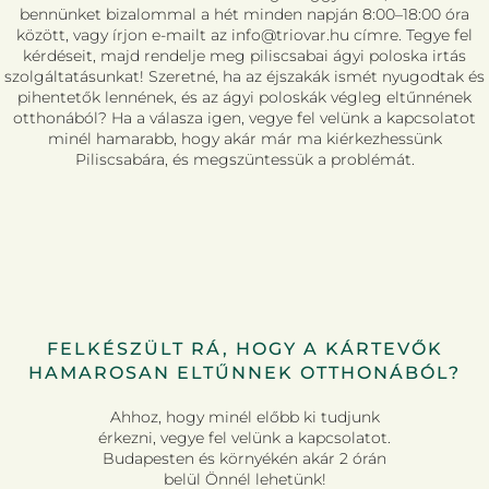
bennünket bizalommal a hét minden napján 8:00–18:00 óra
között, vagy írjon e-mailt az info@triovar.hu címre. Tegye fel
kérdéseit, majd rendelje meg piliscsabai ágyi poloska irtás
szolgáltatásunkat! Szeretné, ha az éjszakák ismét nyugodtak és
pihentetők lennének, és az ágyi poloskák végleg eltűnnének
otthonából? Ha a válasza igen, vegye fel velünk a kapcsolatot
minél hamarabb, hogy akár már ma kiérkezhessünk
Piliscsabára, és megszüntessük a problémát.
FELKÉSZÜLT RÁ, HOGY A KÁRTEVŐK
HAMAROSAN ELTŰNNEK OTTHONÁBÓL?
Ahhoz, hogy minél előbb ki tudjunk
érkezni, vegye fel velünk a kapcsolatot.
Budapesten és környékén akár 2 órán
belül Önnél lehetünk!