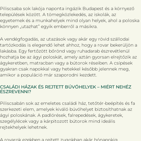
Piliscsaba sok lakója naponta ingázik Budapest és a környező
települések között. A tömegközlekedés, az iskolák, az
egyetemek és a munkahelyek mind olyan helyek, ahol a poloska
könnyen „utazhat” egyik emberről a másikra.
A vendégfogadás, az utazások vagy akár egy rövid szállodai
tartózkodás is elegendő lehet ahhoz, hogy a rovar bekerüljön a
lakásba. Egy fertőzött bőrönd vagy ruhadarab észrevétlenül
hozhatja be az ágyi poloskát, amely aztán gyorsan elrejtőzik az
ágykeretben, matracban vagy a bútorok réseiben. A csípések
gyakran csak napokkal vagy hetekkel később jelennek meg,
amikor a populáció már szaporodni kezdett.
CSALÁDI HÁZAK ÉS REJTETT BÚVÓHELYEK – MIÉRT NEHÉZ
ÉSZREVENNI?
Piliscsabán sok az emeletes családi ház, tetőtér-beépítés és fa
szerkezeti elem, amelyek kiváló búvóhelyet biztosíthatnak az
ágyi poloskának. A padlórések, falrepedések, ágykeretek,
szegélylécek vagy a kárpitozott bútorok mind ideális
rejtekhelyek lehetnek.
A rovarok ezekben a rejtett zugokban akár hónapokig