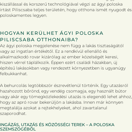
kiszállással és korszerű technológiával végzi az ágyi poloska
irtást Piliscsaba teljes területén, hogy otthona ismét nyugodt és
poloskamentes legyen.
HOGYAN KERÜLHET ÁGYI POLOSKA
PILISCSABA OTTHONAIBA?
Az ágyi poloska megjelenése nem függ a lakás tisztaságától
vagy az ingatlan értékétől. Ez a rendkívül ellenálló és
alkalmazkodó rovar kizárólag az ember közelségét keresi,
hiszen vérrel táplálkozik. Éppen ezért családi házakban, új
építésű lakásokban vagy rendezett környezetben is ugyanúgy
felbukkanhat.
A behurcolás legtöbbször észrevétlenül történik. Egy utazásról
hazahozott bőrönd, egy vendég csomagja, egy használt bútor
vagy akár egy tömegközlekedési utazás is elegendő lehet ahhoz,
hogy az apró rovar bekerüljön a lakásba. Innen már könnyen
megtalálja azokat a rejtekhelyeket, ahol zavartalanul
szaporodhat.
INGÁZÁS, UTAZÁS ÉS KÖZÖSSÉGI TEREK – A POLOSKA
SZEMSZÖGÉBŐL