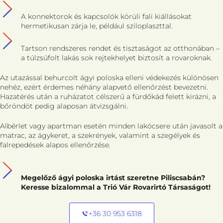
A konnektorok és kapcsolók körüli fali kiállásokat
hermetikusan zárja le, például sziloplaszttal.
Tartson rendszeres rendet és tisztaságot az otthonában –
a túlzsúfolt lakás sok rejtekhelyet biztosít a rovaroknak.
Az utazással behurcolt ágyi poloska elleni védekezés különösen
nehéz, ezért érdemes néhány alapvető ellenőrzést bevezetni.
Hazatérés után a ruházatot célszerű a fürdőkád felett kirázni, a
bőröndöt pedig alaposan átvizsgálni.
Albérlet vagy apartman esetén minden lakócsere után javasolt a
matrac, az ágykeret, a szekrények, valamint a szegélyek és
falrepedések alapos ellenőrzése.
Megelőző ágyi poloska irtást szeretne Piliscsabán?
Keresse bizalommal a Trió Vár Rovarirtó Társaságot!
+36 30 953 6318