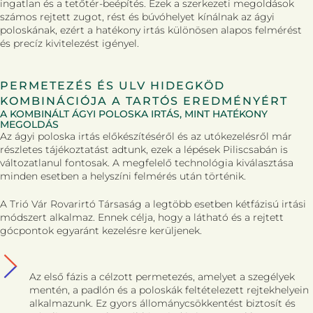
ingatlan és a tetőtér-beépítés. Ezek a szerkezeti megoldások
számos rejtett zugot, rést és búvóhelyet kínálnak az ágyi
poloskának, ezért a hatékony irtás különösen alapos felmérést
és precíz kivitelezést igényel.
PERMETEZÉS ÉS ULV HIDEGKÖD
KOMBINÁCIÓJA A TARTÓS EREDMÉNYÉRT
A KOMBINÁLT ÁGYI POLOSKA IRTÁS, MINT HATÉKONY
MEGOLDÁS
Az ágyi poloska irtás előkészítéséről és az utókezelésről már
részletes tájékoztatást adtunk, ezek a lépések Piliscsabán is
változatlanul fontosak. A megfelelő technológia kiválasztása
minden esetben a helyszíni felmérés után történik.
A Trió Vár Rovarirtó Társaság a legtöbb esetben kétfázisú irtási
módszert alkalmaz. Ennek célja, hogy a látható és a rejtett
gócpontok egyaránt kezelésre kerüljenek.
Az első fázis a célzott permetezés, amelyet a szegélyek
mentén, a padlón és a poloskák feltételezett rejtekhelyein
alkalmazunk. Ez gyors állománycsökkentést biztosít és