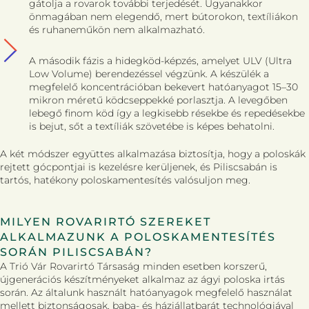
gátolja a rovarok további terjedését. Ugyanakkor
önmagában nem elegendő, mert bútorokon, textíliákon
és ruhaneműkön nem alkalmazható.
A második fázis a hidegköd-képzés, amelyet ULV (Ultra
Low Volume) berendezéssel végzünk. A készülék a
megfelelő koncentrációban bekevert hatóanyagot 15–30
mikron méretű ködcseppekké porlasztja. A levegőben
lebegő finom köd így a legkisebb résekbe és repedésekbe
is bejut, sőt a textíliák szövetébe is képes behatolni.
A két módszer együttes alkalmazása biztosítja, hogy a poloskák
rejtett gócpontjai is kezelésre kerüljenek, és Piliscsabán is
tartós, hatékony poloskamentesítés valósuljon meg.
MILYEN ROVARIRTÓ SZEREKET
ALKALMAZUNK A POLOSKAMENTESÍTÉS
SORÁN PILISCSABÁN?
A Trió Vár Rovarirtó Társaság minden esetben korszerű,
újgenerációs készítményeket alkalmaz az ágyi poloska irtás
során. Az általunk használt hatóanyagok megfelelő használat
mellett biztonságosak, baba- és háziállatbarát technológiával