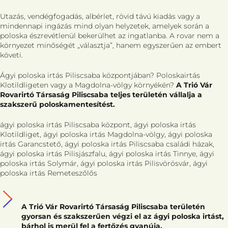
Utazás, vendégfogadás, albérlet, rövid távú kiadás vagy a
mindennapi ingázás mind olyan helyzetek, amelyek során a
poloska észrevétlenül bekerülhet az ingatlanba. A rovar nem a
környezet minőségét „választja”, hanem egyszerűen az embert
követi.
Ágyi poloska irtás Piliscsaba központjában? Poloskairtás
Klotildligeten vagy a Magdolna-völgy környékén?
A Trió Vár
Rovarirtó Társaság Piliscsaba teljes területén vállalja a
szakszerű poloskamentesítést.
ágyi poloska irtás Piliscsaba központ, ágyi poloska irtás
Klotildliget, ágyi poloska irtás Magdolna-völgy, ágyi poloska
irtás Garancstető, ágyi poloska irtás Piliscsaba családi házak,
ágyi poloska irtás Pilisjászfalu, ágyi poloska irtás Tinnye, ágyi
poloska irtás Solymár, ágyi poloska irtás Pilisvörösvár, ágyi
poloska irtás Remeteszőlős
A Trió Vár Rovarirtó Társaság Piliscsaba területén
gyorsan és szakszerűen végzi el az ágyi poloska irtást,
bárhol is merül fel a fertőzés gyanúja.