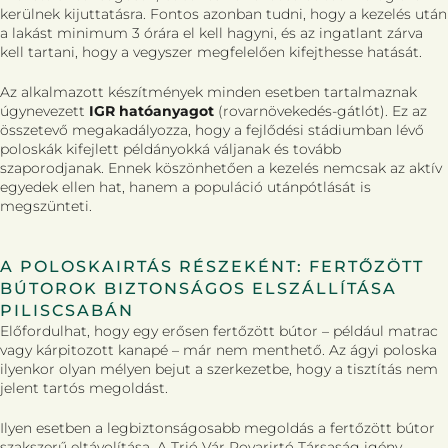
kerülnek kijuttatásra. Fontos azonban tudni, hogy a kezelés után
a lakást minimum 3 órára el kell hagyni, és az ingatlant zárva
kell tartani, hogy a vegyszer megfelelően kifejthesse hatását.
Az alkalmazott készítmények minden esetben tartalmaznak
úgynevezett
IGR hatóanyagot
(rovarnövekedés-gátlót). Ez az
összetevő megakadályozza, hogy a fejlődési stádiumban lévő
poloskák kifejlett példányokká váljanak és tovább
szaporodjanak. Ennek köszönhetően a kezelés nemcsak az aktív
egyedek ellen hat, hanem a populáció utánpótlását is
megszünteti.
A POLOSKAIRTÁS RÉSZEKÉNT: FERTŐZÖTT
BÚTOROK BIZTONSÁGOS ELSZÁLLÍTÁSA
PILISCSABÁN
Előfordulhat, hogy egy erősen fertőzött bútor – például matrac
vagy kárpitozott kanapé – már nem menthető. Az ágyi poloska
ilyenkor olyan mélyen bejut a szerkezetbe, hogy a tisztítás nem
jelent tartós megoldást.
Ilyen esetben a legbiztonságosabb megoldás a fertőzött bútor
szakszerű eltávolítása. A Trió Vár Rovarirtó Társaság igény