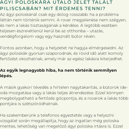
ÁGYI POLOSKÁRA UTALÓ JELET TALÁLT
PILISCSABÁN? MIT ÉRDEMES TENNI?
Az ágyi poloskánál csak egy dolog rosszabb: ha a probléma
láttán nem történik semmi. A rovar megjelenése nem szégyen,
és nem a lakás tisztaságának a kérdése. A legtöbb esetben
teljesen észrevétlenül kerül be az otthonba – utazás,
vendégforgalom vagy egy használt bútor révén.
Fontos azonban, hogy a helyzetet ne hagyja elmérgesedni. Az
ágyi poloskák gyorsan szaporodnak, és rövid idő alatt komoly
fertőzést okozhatnak, amely már az egész lakásra kiterjedhet.
Az egyik legnagyobb hiba, ha nem történik semmilyen
lépés.
A másik gyakori tévedés a hirtelen nagytakarítás, a bútorok ide-
oda mozgatása vagy a lakás teljes átrendezése. Ezzel könnyen
megbolygatható a fertőzés gócpontja, és a rovarok a lakás több
pontjára is szétszóródhatnak.
Ha szakemberünk a telefonos egyeztetés vagy a helyszíni
vizsgálat során megállapítja, hogy az ingatlan még poloska
mentes, lehetőség van megelőző ágyi poloska irtásra is. Ezzel