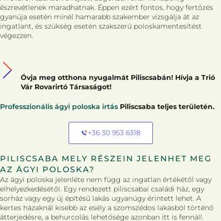
észrevétlenek maradhatnak. Éppen ezért fontos, hogy fertőzés
gyanúja esetén minél hamarabb szakember vizsgálja át az
ingatlant, és szükség esetén szakszerű poloskamentesítést
végezzen.
Óvja meg otthona nyugalmát Piliscsabán! Hívja a Trió
Vár Rovarirtó Társaságot!
Professzionális ágyi poloska irtás
Piliscsaba teljes területén.
+36 30 953 6318
PILISCSABA MELY RÉSZEIN JELENHET MEG
AZ ÁGYI POLOSKA?
Az ágyi poloska jelenléte nem függ az ingatlan értékétől vagy
elhelyezkedésétől. Egy rendezett piliscsabai családi ház, egy
sorház vagy egy új építésű lakás ugyanúgy érintett lehet. A
kertes házaknál kisebb az esély a szomszédos lakásból történő
átterjedésre, a behurcolás lehetősége azonban itt is fennáll.