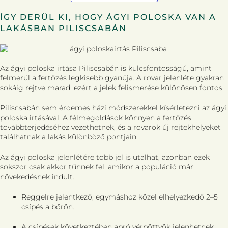
ÍGY DERÜL KI, HOGY ÁGYI POLOSKA VAN A
LAKÁSBAN PILISCSABÁN
Az ágyi poloska irtása Piliscsabán is kulcsfontosságú, amint
felmerül a fertőzés legkisebb gyanúja. A rovar jelenléte gyakran
sokáig rejtve marad, ezért a jelek felismerése különösen fontos.
Piliscsabán sem érdemes házi módszerekkel kísérletezni az ágyi
poloska irtásával. A félmegoldások könnyen a fertőzés
továbbterjedéséhez vezethetnek, és a rovarok új rejtekhelyeket
találhatnak a lakás különböző pontjain.
Az ágyi poloska jelenlétére több jel is utalhat, azonban ezek
sokszor csak akkor tűnnek fel, amikor a populáció már
növekedésnek indult.
Reggelre jelentkező, egymáshoz közel elhelyezkedő 2–5
csípés a bőrön.
A csípések következtében apró vérpöttyök jelenhetnek