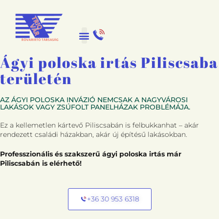
Ágyi poloska irtás Piliscsaba
területén
AZ ÁGYI POLOSKA INVÁZIÓ NEMCSAK A NAGYVÁROSI
LAKÁSOK VAGY ZSÚFOLT PANELHÁZAK PROBLÉMÁJA.
Ez a kellemetlen kártevő Piliscsabán is felbukkanhat – akár
rendezett családi házakban, akár új építésű lakásokban.
Professzionális és szakszerű ágyi poloska irtás már
Piliscsabán is elérhető!
+36 30 953 6318