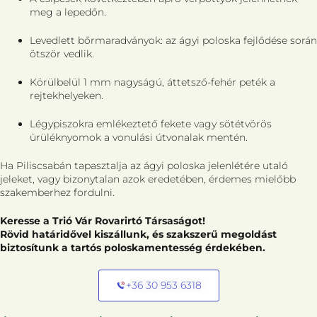
meg a lepedőn.
Levedlett bőrmaradványok: az ágyi poloska fejlődése során
ötször vedlik.
Körülbelül 1 mm nagyságú, áttetsző-fehér peték a
rejtekhelyeken.
Légypiszokra emlékeztető fekete vagy sötétvörös
ürüléknyomok a vonulási útvonalak mentén.
Ha Piliscsabán tapasztalja az ágyi poloska jelenlétére utaló
jeleket, vagy bizonytalan azok eredetében, érdemes mielőbb
szakemberhez fordulni.
Keresse a Trió Vár Rovarirtó Társaságot!
Rövid határidővel kiszállunk, és szakszerű megoldást
biztosítunk a tartós poloskamentesség érdekében.
+36 30 953 6318