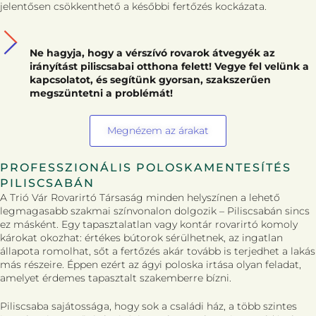
jelentősen csökkenthető a későbbi fertőzés kockázata.
Ne hagyja, hogy a vérszívó rovarok átvegyék az
irányítást piliscsabai otthona felett! Vegye fel velünk a
kapcsolatot, és segítünk gyorsan, szakszerűen
megszüntetni a problémát!
Megnézem az árakat
PROFESSZIONÁLIS POLOSKAMENTESÍTÉS
PILISCSABÁN
A Trió Vár Rovarirtó Társaság minden helyszínen a lehető
legmagasabb szakmai színvonalon dolgozik – Piliscsabán sincs
ez másként. Egy tapasztalatlan vagy kontár rovarirtó komoly
károkat okozhat: értékes bútorok sérülhetnek, az ingatlan
állapota romolhat, sőt a fertőzés akár tovább is terjedhet a lakás
más részeire. Éppen ezért az ágyi poloska irtása olyan feladat,
amelyet érdemes tapasztalt szakemberre bízni.
Piliscsaba sajátossága, hogy sok a családi ház, a több szintes