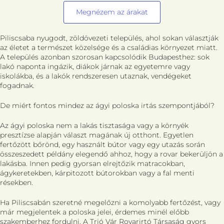
Megnézem az árakat
Piliscsaba nyugodt, zöldövezeti település, ahol sokan választják
az életet a természet közelsége és a családias környezet miatt.
A település azonban szorosan kapcsolódik Budapesthez: sok
lakó naponta ingázik, diákok járnak az egyetemre vagy
iskolákba, és a lakók rendszeresen utaznak, vendégeket
fogadnak.
De miért fontos mindez az ágyi poloska irtás szempontjából?
Az ágyi poloska nem a lakás tisztasága vagy a környék
presztízse alapján választ magának új otthont. Egyetlen
fertőzött bőrönd, egy használt bútor vagy egy utazás során
összeszedett példány elegendő ahhoz, hogy a rovar bekerüljön a
lakásba. Innen pedig gyorsan elrejtőzik matracokban,
ágykeretekben, kárpitozott bútorokban vagy a fal menti
résekben.
Ha Piliscsabán szeretné megelőzni a komolyabb fertőzést, vagy
már megjelentek a poloska jelei, érdemes minél előbb
szakemberhez fordulni. A Trió Vár Rovarirtó Társaság gyors