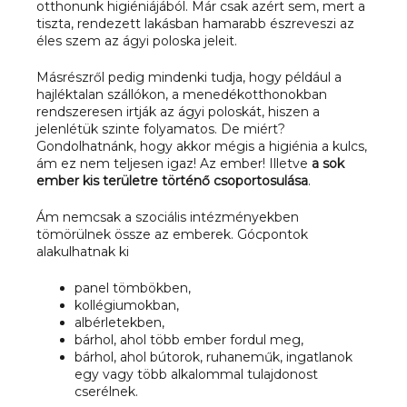
otthonunk higiéniájából. Már csak azért sem, mert a
tiszta, rendezett lakásban hamarabb észreveszi az
éles szem az ágyi poloska jeleit.
Másrészről pedig mindenki tudja, hogy például a
hajléktalan szállókon, a menedékotthonokban
rendszeresen irtják az ágyi poloskát, hiszen a
jelenlétük szinte folyamatos. De miért?
Gondolhatnánk, hogy akkor mégis a higiénia a kulcs,
ám ez nem teljesen igaz! Az ember! Illetve
a sok
ember kis területre történő csoportosulása
.
Ám nemcsak a szociális intézményekben
tömörülnek össze az emberek. Gócpontok
alakulhatnak ki
panel tömbökben,
kollégiumokban,
albérletekben,
bárhol, ahol több ember fordul meg,
bárhol, ahol bútorok, ruhaneműk, ingatlanok
egy vagy több alkalommal tulajdonost
cserélnek.