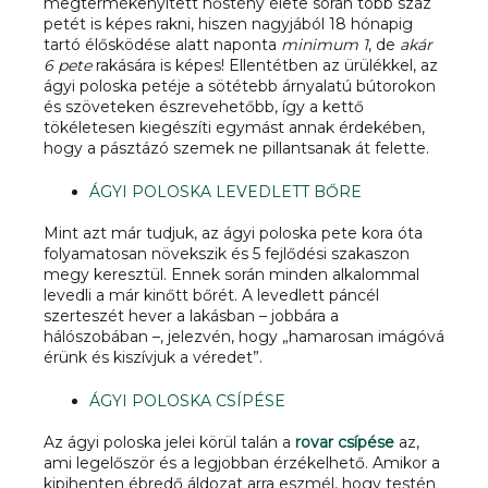
megtermékenyített nőstény élete során több száz
petét is képes rakni, hiszen nagyjából 18 hónapig
tartó élősködése alatt naponta
minimum 1
, de
akár
6 pete
rakására is képes! Ellentétben az ürülékkel, az
ágyi poloska petéje a sötétebb árnyalatú bútorokon
és szöveteken észrevehetőbb, így a kettő
tökéletesen kiegészíti egymást annak érdekében,
hogy a pásztázó szemek ne pillantsanak át felette.
ÁGYI POLOSKA LEVEDLETT BŐRE
Mint azt már tudjuk, az ágyi poloska pete kora óta
folyamatosan növekszik és 5 fejlődési szakaszon
megy keresztül. Ennek során minden alkalommal
levedli a már kinőtt bőrét. A levedlett páncél
szerteszét hever a lakásban – jobbára a
hálószobában –, jelezvén, hogy „hamarosan imágóvá
érünk és kiszívjuk a véredet”.
ÁGYI POLOSKA CSÍPÉSE
Az ágyi poloska jelei körül talán a
rovar csípése
az,
ami legelőször és a legjobban érzékelhető. Amikor a
kipihenten ébredő áldozat arra eszmél, hogy testén