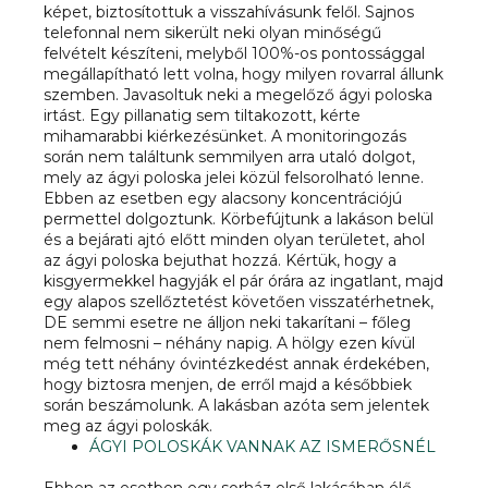
képet, biztosítottuk a visszahívásunk felől. Sajnos
telefonnal nem sikerült neki olyan minőségű
felvételt készíteni, melyből 100%-os pontossággal
megállapítható lett volna, hogy milyen rovarral állunk
szemben. Javasoltuk neki a megelőző ágyi poloska
irtást. Egy pillanatig sem tiltakozott, kérte
mihamarabbi kiérkezésünket. A monitoringozás
során nem találtunk semmilyen arra utaló dolgot,
mely az ágyi poloska jelei közül felsorolható lenne.
Ebben az esetben egy alacsony koncentrációjú
permettel dolgoztunk. Körbefújtunk a lakáson belül
és a bejárati ajtó előtt minden olyan területet, ahol
az ágyi poloska bejuthat hozzá. Kértük, hogy a
kisgyermekkel hagyják el pár órára az ingatlant, majd
egy alapos szellőztetést követően visszatérhetnek,
DE semmi esetre ne álljon neki takarítani – főleg
nem felmosni – néhány napig. A hölgy ezen kívül
még tett néhány óvintézkedést annak érdekében,
hogy biztosra menjen, de erről majd a későbbiek
során beszámolunk. A lakásban azóta sem jelentek
meg az ágyi poloskák.
ÁGYI POLOSKÁK VANNAK AZ ISMERŐSNÉL
Ebben az esetben egy sorház első lakásában élő