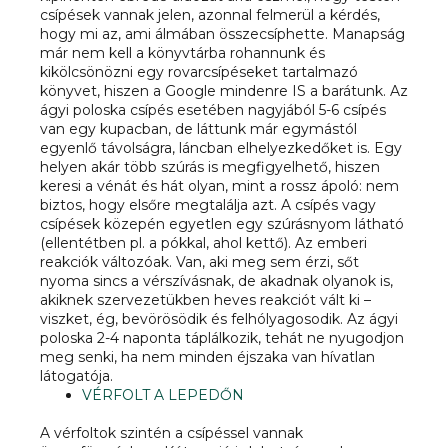
csípések vannak jelen, azonnal felmerül a kérdés,
hogy mi az, ami álmában összecsíphette. Manapság
már nem kell a könyvtárba rohannunk és
kikölcsönözni egy rovarcsípéseket tartalmazó
könyvet, hiszen a Google mindenre IS a barátunk. Az
ágyi poloska csípés esetében nagyjából 5-6 csípés
van egy kupacban, de láttunk már egymástól
egyenlő távolságra, láncban elhelyezkedőket is. Egy
helyen akár több szúrás is megfigyelhető, hiszen
keresi a vénát és hát olyan, mint a rossz ápoló: nem
biztos, hogy elsőre megtalálja azt. A csípés vagy
csípések közepén egyetlen egy szúrásnyom látható
(ellentétben pl. a pókkal, ahol kettő). Az emberi
reakciók változóak. Van, aki meg sem érzi, sőt
nyoma sincs a vérszívásnak, de akadnak olyanok is,
akiknek szervezetükben heves reakciót vált ki –
viszket, ég, bevörösödik és felhólyagosodik. Az ágyi
poloska 2-4 naponta táplálkozik, tehát ne nyugodjon
meg senki, ha nem minden éjszaka van hívatlan
látogatója.
VÉRFOLT A LEPEDŐN
A vérfoltok szintén a csípéssel vannak