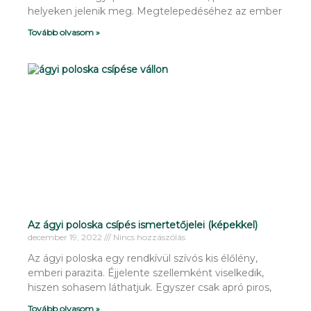
helyeken jelenik meg. Megtelepedéséhez az ember
Tovább olvasom »
Az ágyi poloska csípés ismertetőjelei (képekkel)
december 19, 2022
Nincs hozzászólás
Az ágyi poloska egy rendkívül szívós kis élőlény,
emberi parazita. Éjjelente szellemként viselkedik,
hiszen sohasem láthatjuk. Egyszer csak apró piros,
Tovább olvasom »