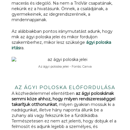
macerás és idegölő. Na nem a TrióVár csapatának,
nekünk ez a hivatásunk. Önnek, a családjának, a
gyermekeinek, az idegrendszerének, a
mindennapjainak.
Az alábbiakban pontos iránymutatást adunk, hogy
mik az ágyi poloska jelei és mikor forduljon
szakemberhez, mikor lesz szüksége
ágyi poloska
irtás
ra.
Az ágyi poloska jelei - Forrás: Canva
AZ ÁGYI POLOSKA ELŐFORDULÁSA
A közhiedelemmel ellentétben
az ágyi poloskának
semmi köze ahhoz, hogy milyen rendszerességgel
takarítjuk otthonunkat
, milyen gyakran mossuk ki a
nadrágunkat, illetve hány naponta állunk be a
zuhany alá vagy fekszünk be a fürdőkádba.
Természetesen ez nem azt jelenti, hogy dobjuk el a
felmosót és adjunk lejjebb a személyes, és