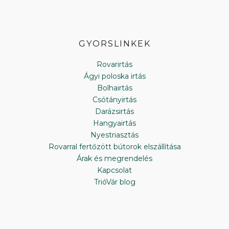
GYORSLINKEK
Rovarirtás
Ágyi poloska irtás
Bolhairtás
Csótányirtás
Darázsirtás
Hangyairtás
Nyestriasztás
Rovarral fertőzött bútorok elszállítása
Árak és megrendelés
Kapcsolat
TrióVár blog