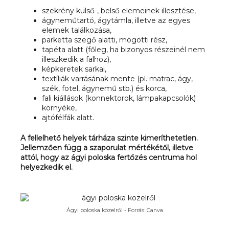
szekrény külső-, belső elemeinek illesztése,
ágyneműtartó, ágytámla, illetve az egyes
elemek találkozása,
parketta szegő alatti, mögötti rész,
tapéta alatt (főleg, ha bizonyos részeinél nem
illeszkedik a falhoz),
képkeretek sarkai,
textíliák varrásának mente (pl. matrac, ágy,
szék, fotel, ágynemű stb.) és korca,
fali kiállások (konnektorok, lámpakapcsolók)
környéke,
ajtófélfák alatt.
A fellelhető helyek tárháza szinte kimeríthetetlen.
Jellemzően függ a szaporulat mértékétől, illetve
attól, hogy az ágyi poloska fertőzés centruma hol
helyezkedik el.
Ágyi poloska közelről - Forrás: Canva