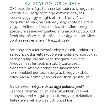
AZ ÁGYI POLOSKA JELEI
Oké-oké, de mégis honnan kell tudni azt, hogy mit
keressünk? Hogy nem egy közönséges „házi
rovarral vagy egy meghízott muslincával” van
dolgunk? Mi van, ha csak egy légy köpte be a falat
vagy a múltkor kifröccsent kávét találom meg a
szegélyre száradva? Esetleg a ruhákból kipotyogott
fehér kis szöszmők látszódnak az ágytakarón. Miért
pont ezeket említem? Nézzük csak.
Amennyiben a fertőződés elején járunk – tekintettel
az ágyi poloska rejtőzködő életmódjára –, higgyük el,
nemigen fogunk találkozni magával a rovarral.
Ahogyan azt fentebb is írtuk, éjszaka szedi
áldozatait. Az alvó ember által kibocsátott
hormonokból pontosan tudja azt, hogy az alvás
mikor van a legmélyebb periódusban. Ijesztő, mi?
Na de akkor mégis mik az ágyi poloska jelei?
Számos információ van a birtokunkban, mellyel
könnyűszerrel megállapítható, hogy rejtőzködik-e
illetéktelen behatoló az otthonunkban.