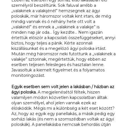
személyről beszéltünk. Sok faluval arrébb a
„valakinek a valakijénél” hemzsegnek az ágyi
poloskák, már háromszor voltak kint irtani, de még
mindig vannak és ő néhány hete ott volt a
„valakinél” és ennek a „valakinek a valakije” is
minden nap jár oda… Így kezdte… Nem igazán
értettük először a kapcsolati összefüggéseket, annyi
biztos, hogy teljes a pánik. Kérte azonnali
kiszállásunkat és a megelőző ágyi poloska irtást.
Miután még háromszor neki futottunk a „valakinek a
valakije” sztorinak, megértettük, hogy ebben az
esetben teljesen felesleges és hasztalan lenne.
Javasoltuk a kiemelt figyelmet és a folyamatos
monitoringozást.
Egyik esetben sem volt jelen a lakásban / házban az
ágyi poloska.
A megjelenésétől féltek, hiszen
valamilyen módon közvetlen kapcsolatban álltak
olyan személlyel, ahol jelen vannak ezek az
élősködők. Mégis mi a különbség a két eset között?
Az, hogy az egyik egy panellakás, a másik pedig egy
sorházi lakás (és nem a szomszédban voltak az ágyi
poloskák). A panellakásba nemcsak behordás útján