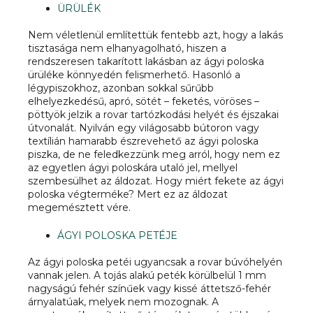
ÜRÜLÉK
Nem véletlenül említettük fentebb azt, hogy a lakás
tisztasága nem elhanyagolható, hiszen a
rendszeresen takarított lakásban az ágyi poloska
ürüléke könnyedén felismerhető. Hasonló a
légypiszokhoz, azonban sokkal sűrűbb
elhelyezkedésű, apró, sötét – feketés, vöröses –
pöttyök jelzik a rovar tartózkodási helyét és éjszakai
útvonalát. Nyilván egy világosabb bútoron vagy
textílián hamarabb észrevehető az ágyi poloska
piszka, de ne feledkezzünk meg arról, hogy nem ez
az egyetlen ágyi poloskára utaló jel, mellyel
szembesülhet az áldozat. Hogy miért fekete az ágyi
poloska végterméke? Mert ez az áldozat
megemésztett vére.
ÁGYI POLOSKA PETÉJE
Az ágyi poloska petéi ugyancsak a rovar búvóhelyén
vannak jelen. A tojás alakú peték körülbelül 1 mm
nagyságú fehér színűek vagy kissé áttetsző-fehér
árnyalatúak, melyek nem mozognak. A