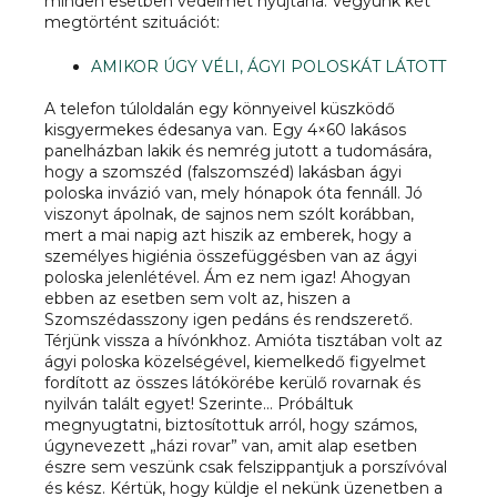
minden esetben védelmet nyújtana. Vegyünk két
megtörtént szituációt:
AMIKOR ÚGY VÉLI, ÁGYI POLOSKÁT LÁTOTT
A telefon túloldalán egy könnyeivel küszködő
kisgyermekes édesanya van. Egy 4×60 lakásos
panelházban lakik és nemrég jutott a tudomására,
hogy a szomszéd (falszomszéd) lakásban ágyi
poloska invázió van, mely hónapok óta fennáll. Jó
viszonyt ápolnak, de sajnos nem szólt korábban,
mert a mai napig azt hiszik az emberek, hogy a
személyes higiénia összefüggésben van az ágyi
poloska jelenlétével. Ám ez nem igaz! Ahogyan
ebben az esetben sem volt az, hiszen a
Szomszédasszony igen pedáns és rendszerető.
Térjünk vissza a hívónkhoz. Amióta tisztában volt az
ágyi poloska közelségével, kiemelkedő figyelmet
fordított az összes látókörébe kerülő rovarnak és
nyilván talált egyet! Szerinte… Próbáltuk
megnyugtatni, biztosítottuk arról, hogy számos,
úgynevezett „házi rovar” van, amit alap esetben
észre sem veszünk csak felszippantjuk a porszívóval
és kész. Kértük, hogy küldje el nekünk üzenetben a