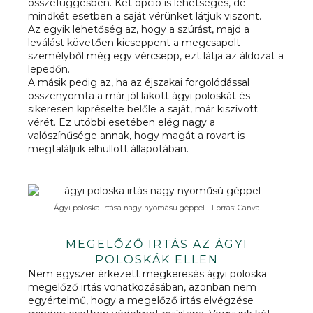
összefüggésben. Két opció is lehetséges, de
mindkét esetben a saját vérünket látjuk viszont.
Az egyik lehetőség az, hogy a szúrást, majd a
leválást követően kicseppent a megcsapolt
személyből még egy vércsepp, ezt látja az áldozat a
lepedőn.
A másik pedig az, ha az éjszakai forgolódással
összenyomta a már jól lakott ágyi poloskát és
sikeresen kipréselte belőle a saját, már kiszívott
vérét. Ez utóbbi esetében elég nagy a
valószínűsége annak, hogy magát a rovart is
megtaláljuk elhullott állapotában.
Ágyi poloska irtása nagy nyomású géppel - Forrás: Canva
MEGELŐZŐ IRTÁS AZ ÁGYI
POLOSKÁK ELLEN
Nem egyszer érkezett megkeresés ágyi poloska
megelőző irtás vonatkozásában, azonban nem
egyértelmű, hogy a megelőző irtás elvégzése