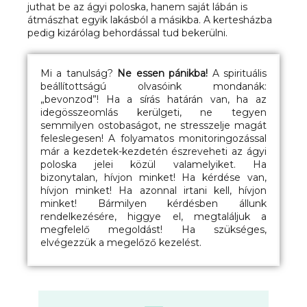
juthat be az ágyi poloska, hanem saját lábán is
átmászhat egyik lakásból a másikba. A kertesházba
pedig kizárólag behordással tud bekerülni.
Mi a tanulság?
Ne essen pánikba!
A spirituális
beállítottságú olvasóink mondanák:
„bevonzod”! Ha a sírás határán van, ha az
idegösszeomlás kerülgeti, ne tegyen
semmilyen ostobaságot, ne stresszelje magát
feleslegesen! A folyamatos monitoringozással
már a kezdetek-kezdetén észreveheti az ágyi
poloska jelei közül valamelyiket. Ha
bizonytalan, hívjon minket! Ha kérdése van,
hívjon minket! Ha azonnal irtani kell, hívjon
minket! Bármilyen kérdésben állunk
rendelkezésére, higgye el, megtaláljuk a
megfelelő megoldást! Ha szükséges,
elvégezzük a megelőző kezelést.