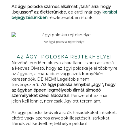
Az ágyi poloska számos alkalmat „talál” arra, hogy
„bejusson” az életterünkbe
, de erről már egy
korábbi
bejegyzésünkben
részletesebben írtunk.
Az ágyi poloska rejtekhelyei
AZ ÁGYI POLOSKA REJTEKHELYEI
Nevéből eredően akarva-akaratlanul is arra asszociál
a kedves Olvasó, hogy az ágyi poloska jelei többnyire
az ágyban, a matracban vagy azok környékén
keresendők. DE NEM! Legalábbis nem
törvényszerű.
Az ágyi poloska annyiból „ágyi”, hogy
az ágyban éppen legmélyebb álmát álmodó
személyeket szedi áldozatul.
Persze ehhez már
jelen kell lennie, nemcsak úgy ott terem ám.
Az ágyi poloska kedveli a szűk hasadékokat, réseket,
eltérő vagy azonos anyagok illesztéseit, sarkokat.
Rendkívül kedvelt rejtekhelye például