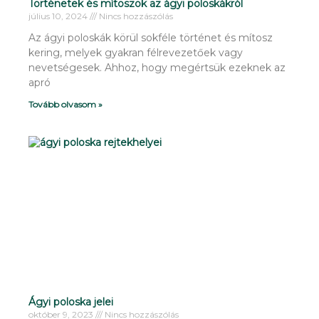
Történetek és mítoszok az ágyi poloskákról
július 10, 2024
Nincs hozzászólás
Az ágyi poloskák körül sokféle történet és mítosz
kering, melyek gyakran félrevezetőek vagy
nevetségesek. Ahhoz, hogy megértsük ezeknek az
apró
Tovább olvasom »
Ágyi poloska jelei
október 9, 2023
Nincs hozzászólás