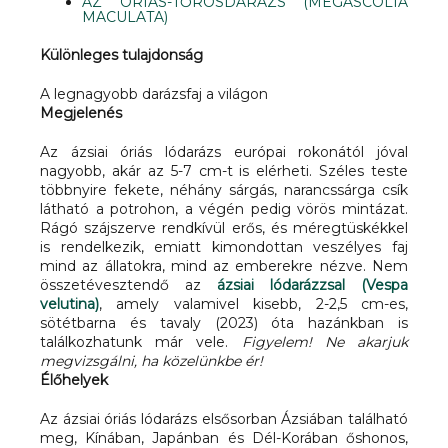
AZ ÓRIÁS-TŐRÖSDARÁZS (MEGASCOLIA
MACULATA)
Különleges tulajdonság
A legnagyobb darázsfaj a világon
Megjelenés
Az ázsiai óriás lódarázs európai rokonától jóval
nagyobb, akár az 5-7 cm-t is elérheti. Széles teste
többnyire fekete, néhány sárgás, narancssárga csík
látható a potrohon, a végén pedig vörös mintázat.
Rágó szájszerve rendkívül erős, és méregtüskékkel
is rendelkezik, emiatt kimondottan veszélyes faj
mind az állatokra, mind az emberekre nézve.
Nem
összetévesztendő az
ázsiai lódarázzsal (Vespa
velutina)
, amely valamivel kisebb, 2-2,5 cm-es,
sötétbarna és tavaly (2023) óta hazánkban is
találkozhatunk már vele.
Figyelem! Ne akarjuk
megvizsgálni, ha közelünkbe ér!
Élőhelyek
Az ázsiai óriás lódarázs elsősorban Ázsiában található
meg, Kínában, Japánban és Dél-Korában őshonos,