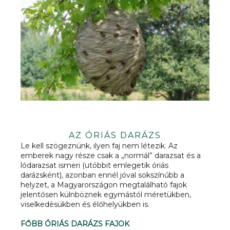
AZ ÓRIÁS DARÁZS
Le kell szögeznünk, ilyen faj nem létezik. Az
emberek nagy része csak a „normál” darazsat és a
lódarazsat ismeri (utóbbit emlegetik óriás
darázsként), azonban ennél jóval sokszínűbb a
helyzet, a Magyarországon megtalálható fajok
jelentősen külnböznek egymástól méretükben,
viselkedésükben és élőhelyükben is.
FŐBB ÓRIÁS DARÁZS FAJOK