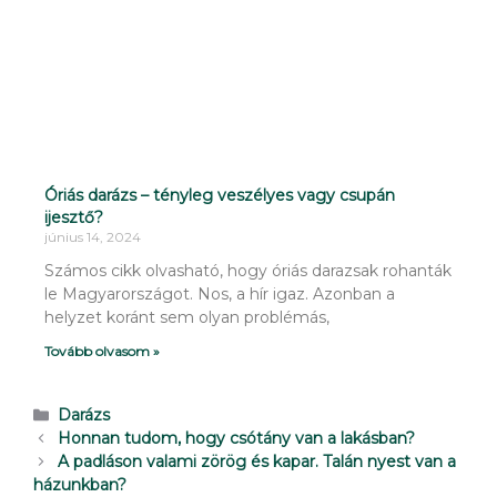
Óriás darázs – tényleg veszélyes vagy csupán
ijesztő?
június 14, 2024
Számos cikk olvasható, hogy óriás darazsak rohanták
le Magyarországot. Nos, a hír igaz. Azonban a
helyzet koránt sem olyan problémás,
Tovább olvasom »
Darázs
Honnan tudom, hogy csótány van a lakásban?
A padláson valami zörög és kapar. Talán nyest van a
házunkban?