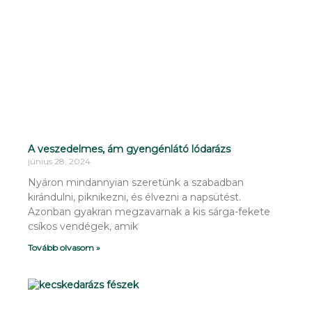
A veszedelmes, ám gyengénlátó lódarázs
június 28, 2024
Nyáron mindannyian szeretünk a szabadban
kirándulni, piknikezni, és élvezni a napsütést.
Azonban gyakran megzavarnak a kis sárga-fekete
csíkos vendégek, amik
Tovább olvasom »