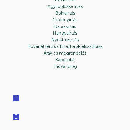
Ágyi poloska irtás
Bolhairtás
Csótányirtás
Darázsirtás
Hangyairtás
Nyestriasztás
Rovarral fertőzött bútorok elszállítása
Árak és megrendelés
Kapcsolat
TrióVár blog