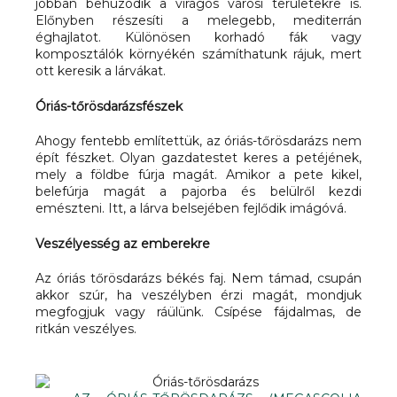
jobban behúzódik a virágos városi területekre is.
Előnyben részesíti a melegebb, mediterrán
éghajlatot. Különösen korhadó fák vagy
komposztálók környékén számíthatunk rájuk, mert
ott keresik a lárvákat.
Óriás-tőrösdarázsfészek
Ahogy fentebb említettük, az óriás-tőrösdarázs nem
épít fészket. Olyan gazdatestet keres a petéjének,
mely a földbe fúrja magát. Amikor a pete kikel,
belefúrja magát a pajorba és belülről kezdi
emészteni. Itt, a lárva belsejében fejlődik imágóvá.
Veszélyesség az emberekre
Az óriás tőrösdarázs békés faj. Nem támad, csupán
akkor szúr, ha veszélyben érzi magát, mondjuk
megfogjuk vagy ráülünk. Csípése fájdalmas, de
ritkán veszélyes.