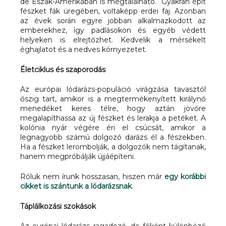
de Észak-Amerikában is megtalálható. Gyakran épít
fészket fák üregében, voltaképp erdei faj. Azonban
az évek során egyre jobban alkalmazkodott az
emberekhez, így padlásokon és egyéb védett
helyeken is elrejtőzhet. Kedvelik a mérsékelt
éghajlatot és a nedves környezetet.
Életciklus és szaporodás
Az európai lódarázs-populáció virágzása tavasztól
őszig tart, amikor is a megtermékenyített királynő
menedéket keres télre, hogy aztán jövőre
megalapíthassa az új fészket és lerakja a petéket. A
kolónia nyár végére éri el csúcsát, amikor a
legnagyobb számú dolgozó darázs él a fészekben.
Ha a fészket lerombolják, a dolgozók nem tágítanak,
hanem megpróbálják újjáépíteni.
Róluk nem írunk hosszasan, hiszen már
egy korábbi
cikket is szántunk a lódarázsnak
.
Táplálkozási szokások
Az európai lódarázs ragadozó, de főként különböző