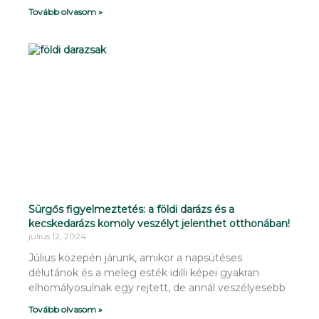
Tovább olvasom »
Sürgős figyelmeztetés: a földi darázs és a
kecskedarázs komoly veszélyt jelenthet otthonában!
július 12, 2024
Július közepén járunk, amikor a napsütéses
délutánok és a meleg esték idilli képei gyakran
elhomályosulnak egy rejtett, de annál veszélyesebb
Tovább olvasom »