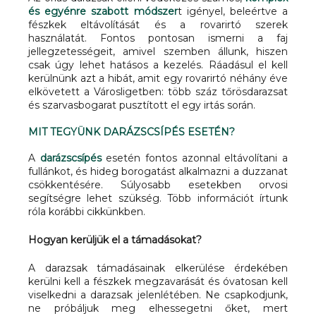
és egyénre szabott módszer
t igényel, beleértve a
fészkek eltávolítását és a rovarirtó szerek
használatát. Fontos pontosan ismerni a faj
jellegzetességeit, amivel szemben állunk, hiszen
csak úgy lehet hatásos a kezelés. Ráadásul el kell
kerülnünk azt a hibát, amit egy rovarirtó néhány éve
elkövetett a Városligetben: több száz tőrösdarazsat
és szarvasbogarat pusztított el egy irtás során.
MIT TEGYÜNK DARÁZSCSÍPÉS ESETÉN?
A
darázscsípés
esetén fontos azonnal eltávolítani a
fullánkot, és hideg borogatást alkalmazni a duzzanat
csökkentésére. Súlyosabb esetekben orvosi
segítségre lehet szükség. Több információt írtunk
róla korábbi cikkünkben.
Hogyan kerüljük el a támadásokat?
A darazsak támadásainak elkerülése érdekében
kerülni kell a fészkek megzavarását és óvatosan kell
viselkedni a darazsak jelenlétében. Ne csapkodjunk,
ne próbáljuk meg elhessegetni őket, mert