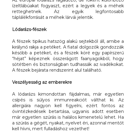
ízeltlábúakat fogyaszt, ezért a legyek és a méhek
retteghetnek. Az egyik legfontosabb
táplálékforrását a méhek lárvái jelentik.
Lódarázs-fészek
A fészek tipikus hatszög alakú sejtekből áll, amibe a
királynő rakja a petéket. A fiatal dolgozók gondozzák
később a petéket, és a fészek köré egy papírszerű
“héjat” képeznek összerágott faanyagokból, hogy
sötétben és biztonságban tudhassák az ivadékokat.
A fészek bejárata rendszerint alul található.
Veszélyesség az emberekre
A lódarázs kimondottan fájdalmas, már egyetlen
csípés is súlyos immunreakciót válthat ki. Az
allergiára nagyon kell figyelni, ezért fontos az
óvintézkedések betartása, ugyanis adott esetben
már egyetlen szúrás is halálos kimenetelű lehet. Ha
a szúrás a gégét, nyakat, nyelvet éri, azonnal mentőt
kell hívni, mert fulladáshoz vezethet!