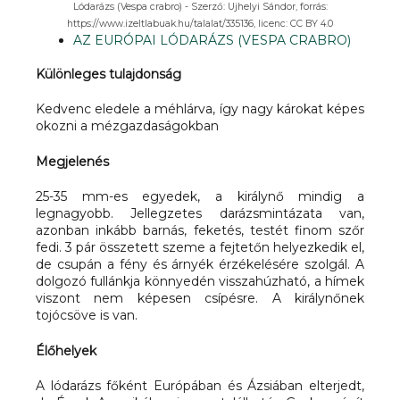
Lódarázs (Vespa crabro) - Szerző: Ujhelyi Sándor, forrás:
https://www.izeltlabuak.hu/talalat/335136, licenc: CC BY 4.0
AZ EURÓPAI LÓDARÁZS (VESPA CRABRO)
Különleges tulajdonság
Kedvenc eledele a méhlárva, így nagy károkat képes
okozni a mézgazdaságokban
Megjelenés
25-35 mm-es egyedek, a királynő mindig a
legnagyobb. Jellegzetes darázsmintázata van,
azonban inkább barnás, feketés, testét finom szőr
fedi. 3 pár összetett szeme a fejtetőn helyezkedik el,
de csupán a fény és árnyék érzékelésére szolgál. A
dolgozó fullánkja könnyedén visszahúzható, a hímek
viszont nem képesen csípésre. A királynőnek
tojócsöve is van.
Élőhelyek
A lódarázs főként Európában és Ázsiában elterjedt,