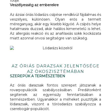
tudja.
Veszélyesség az emberekre
Az ázsiai óriás lódarázs csípése rendkívül fájdalmas és
veszélyes, különösen. Olyan erős a termelt
méreganyag, akár egy kisebb kígyóé. A csípés helye
hatalmasra duzzad, akár halálos kimenetelű is lehet.
Az allergiás reakció és az anafilaxiás sokk kockázata
miatt azonnal orvosi segítségre van szükség.
AZ ÓRIÁS DARAZSAK JELENTŐSÉGE
AZ ÖKOSZISZTÉMÁBAN
SZEREPÜK A TERMÉSZETBEN
Az óriás darazsak fontos szerepet játszanak a
rovarpopulációk szabályozásában. Predátorként
segítenek az egyensúly fenntartásában a
természetben. Ugyanakkor a méheket pusztítják a
lódarazsak, viszont a tőrösdarázs szabályozza a
cserebogár-populációt.