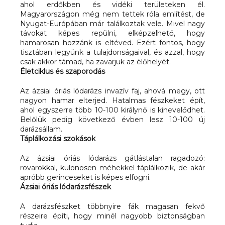
ahol erdőkben és vidéki területeken él.
Magyarországon még nem tettek róla említést, de
Nyugat-Európában már találkoztak vele. Mivel nagy
távokat képes repülni, elképzelhető, hogy
hamarosan hozzánk is eltéved. Ezért fontos, hogy
tisztában legyünk a tulajdonságaival, és azzal, hogy
csak akkor támad, ha zavarjuk az élőhelyét.
Életciklus és szaporodás
Az ázsiai óriás lódarázs invazív faj, ahová megy, ott
nagyon hamar elterjed. Hatalmas fészkeket épít,
ahol egyszerre több 10-100 királynő is kinevelődhet.
Belőlük pedig következő évben lesz 10-100 új
darázsállam.
Táplálkozási szokások
Az ázsiai óriás lódarázs gátlástalan ragadozó:
rovarokkal, különösen méhekkel táplálkozik, de akár
apróbb gerinceseket is képes elfogni.
Ázsiai óriás lódarázsfészek
A darázsfészket többnyire fák magasan fekvő
részeire építi, hogy minél nagyobb biztonságban