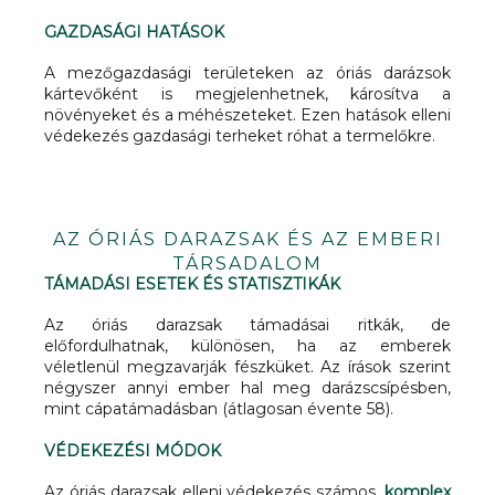
GAZDASÁGI HATÁSOK
A mezőgazdasági területeken az óriás darázsok
kártevőként is megjelenhetnek, károsítva a
növényeket és a méhészeteket. Ezen hatások elleni
védekezés gazdasági terheket róhat a termelőkre.
AZ ÓRIÁS DARAZSAK ÉS AZ EMBERI
TÁRSADALOM
TÁMADÁSI ESETEK ÉS STATISZTIKÁK
Az óriás darazsak támadásai ritkák, de
előfordulhatnak, különösen, ha az emberek
véletlenül megzavarják fészküket. Az írások szerint
négyszer annyi ember hal meg darázscsípésben,
mint cápatámadásban (átlagosan évente 58).
VÉDEKEZÉSI MÓDOK
Az óriás darazsak elleni védekezés számos,
komplex