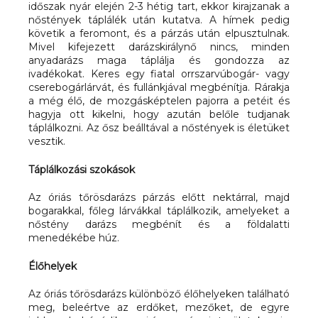
időszak nyár elején 2-3 hétig tart, ekkor kirajzanak a
nőstények táplálék után kutatva. A hímek pedig
követik a feromont, és a párzás után elpusztulnak.
Mivel kifejezett darázskirálynő nincs, minden
anyadarázs maga táplálja és gondozza az
ivadékokat. Keres egy fiatal orrszarvúbogár- vagy
cserebogárlárvát, és fullánkjával megbénítja. Rárakja
a még élő, de mozgásképtelen pajorra a petéit és
hagyja ott kikelni, hogy azután belőle tudjanak
táplálkozni. Az ősz beálltával a nőstények is életüket
vesztik.
Táplálkozási szokások
Az óriás tőrösdarázs párzás előtt nektárral, majd
bogarakkal, főleg lárvákkal táplálkozik, amelyeket a
nőstény darázs megbénít és a földalatti
menedékébe húz.
Élőhelyek
Az óriás tőrösdarázs különböző élőhelyeken található
meg, beleértve az erdőket, mezőket, de egyre