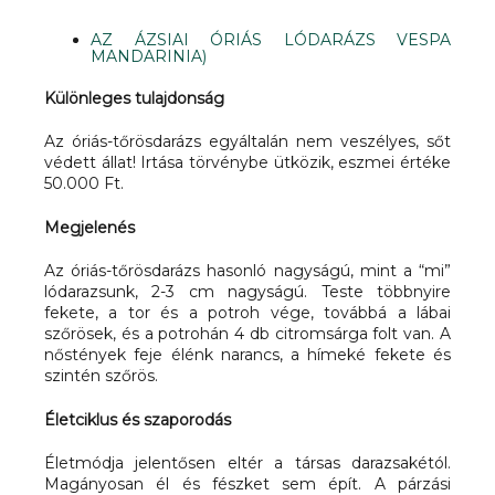
AZ ÁZSIAI ÓRIÁS LÓDARÁZS VESPA
MANDARINIA)
Különleges tulajdonság
Az óriás-tőrösdarázs egyáltalán nem veszélyes, sőt
védett állat! Irtása törvénybe ütközik, eszmei értéke
50.000 Ft.
Megjelenés
Az óriás-tőrösdarázs hasonló nagyságú, mint a “mi”
lódarazsunk, 2-3 cm nagyságú. Teste többnyire
fekete, a tor és a potroh vége, továbbá a lábai
szőrösek, és a potrohán 4 db citromsárga folt van. A
nőstények feje élénk narancs, a hímeké fekete és
szintén szőrös.
Életciklus és szaporodás
Életmódja jelentősen eltér a társas darazsakétól.
Magányosan él és fészket sem épít. A párzási