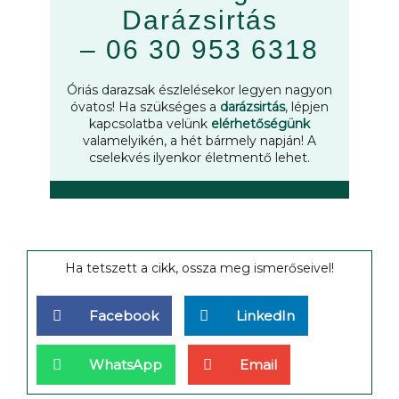
Darázsirtás
–
06 30 953 6318
Óriás darazsak észlelésekor legyen nagyon
óvatos! Ha szükséges a
darázsirtás
, lépjen
kapcsolatba velünk
elérhetőségünk
valamelyikén, a hét bármely napján! A
cselekvés ilyenkor életmentő lehet.
Ha tetszett a cikk, ossza meg ismerőseivel!
Facebook
LinkedIn
WhatsApp
Email