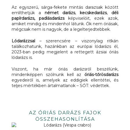
Az egyszerű, sárga-fekete mintás darazsak között
említhetjük a
német darázs
,
kecskedarázs
,
déli
papírdarázs, padlásdarázs
képviselőit, ezek azok,
amiket mindig és mindenhol látunk. Ők nem óriásak,
mégcsak nem is nagyok, de a legelterjedtebbek.
Lódarázzsal
– szerencsére – viszonylag ritkán
találkozhatunk, hazánkban az európai lódarázs él,
2023-ban pedig megjelent a rettegett ázsiai óriás
lódarázs is.
Viszont, ha már óriás darázsról beszélünk,
mindenképpen szólnunk kell az
óriás-tőrösdarázs
egyedeiről is, amelyek az eddigiek ellentétei, és
teljes mértékben ártalmatlanok – SŐT: védettek.
AZ ÓRIÁS DARÁZS FAJOK
ÖSSZEHASONLÍTÁSA