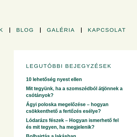
K
BLOG
GALÉRIA
KAPCSOLAT
LEGUTÓBBI BEJEGYZÉSEK
10 lehetőség nyest ellen
Mit tegyünk, ha a szomszédból átjönnek a
csótányok?
Ágyi poloska megelőzése – hogyan
csökkenthető a fertőzés esélye?
Lódarázs fészek – Hogyan ismerhető fel
és mit tegyen, ha megjelenik?
Bolhairtás a lakásban