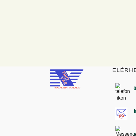
ELÉRH
0