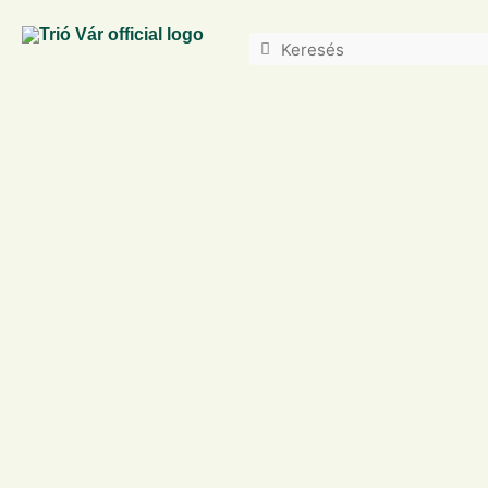
Honnan tudom, hogy csótány van a lakásban?
Trió Vár
február 2, 2024
Szerző: