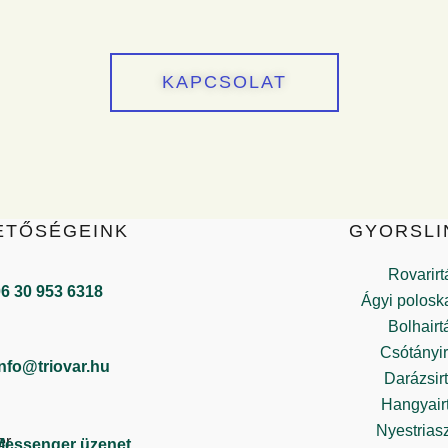
KAPCSOLAT
ETŐSÉGEINK
GYORSLI
Rovarirt
6 30 953 6318
Ágyi poloska
Bolhairt
Csótányir
info@triovar.hu
Darázsir
Hangyair
Nyestrias
Messenger üzenet