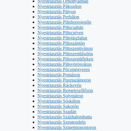
Nyestriasztás Őrbottyánban
Nyestriasztás Pákozdon
Nyestriasztás Pátyon
Nyestriasztás Perbálon
Nyestriasztás Pilisborosjenőn
Nyestriasztás Piliscsabán
Nyestriasztás Piliscséven
Nyestriasztás Pilisjászfalun
Nyestriasztás Pilisszántón
Nyestriasztás Pilisszentivánon
Nyestriasztás Pilisszentlászlón
Nyestriasztás Pilisszentléleken
Nyestriasztás Pilisvörösváron
Nyestriasztás Pócsmegyeren
Nyestriasztás Pomázon
Nyestriasztás Pusztazámoron
Nyestriasztás Ráckevén
Nyestriasztás Remeteszőlősön
Nyestriasztás Solymáron
Nyestriasztás Sóskúton
Nyestriasztás Sukorón
Nyestriasztás Szadán
Nyestriasztás Százhalombatta
Nyestriasztás Szentendrén
Nyestriasztás Szigetmonostoron