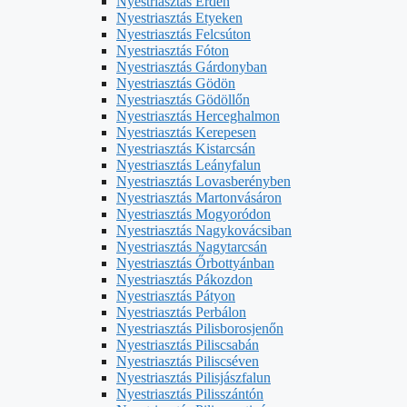
Nyestriasztás Érden
Nyestriasztás Etyeken
Nyestriasztás Felcsúton
Nyestriasztás Fóton
Nyestriasztás Gárdonyban
Nyestriasztás Gödön
Nyestriasztás Gödöllőn
Nyestriasztás Herceghalmon
Nyestriasztás Kerepesen
Nyestriasztás Kistarcsán
Nyestriasztás Leányfalun
Nyestriasztás Lovasberényben
Nyestriasztás Martonvásáron
Nyestriasztás Mogyoródon
Nyestriasztás Nagykovácsiban
Nyestriasztás Nagytarcsán
Nyestriasztás Őrbottyánban
Nyestriasztás Pákozdon
Nyestriasztás Pátyon
Nyestriasztás Perbálon
Nyestriasztás Pilisborosjenőn
Nyestriasztás Piliscsabán
Nyestriasztás Piliscséven
Nyestriasztás Pilisjászfalun
Nyestriasztás Pilisszántón