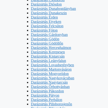
Darázsirtás Diósdon
Darázsirtás Dunabogdányban
Darázsirtás Dunakeszin
Darázsirtás Érden
Darázsirtás Etyeken
Darázsirtás Felcsúton
Darázsirtás Fóton
Darázsirtás Gárdonyban
Darázsirtás Gödön
Darázsirtás Gödöllőn
Darázsirtás Herceghalmon
Darázsirtás Kerepesen
Darázsirtás Kistarcsán
Darázsirtás Leányfalun
Darázsirtás Lovasberényben
Darázsirtás Martonvásáron
Darázsirtás Mogyoródon
Darázsirtás Nagykovácsiban
Darázsirtás Nagytarcsán
Darázsirtás Őrbottyánban
Darázsirtás Pákozdon
Darázsirtás Pátyon
Darázsirtás Perbálon
Darázsirtás Pilisborosjenőn