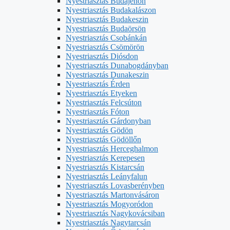
Nyestriasztás Budajenőn
Nyestriasztás Budakalászon
Nyestriasztás Budakeszin
Nyestriasztás Budaörsön
Nyestriasztás Csobánkán
Nyestriasztás Csömörön
Nyestriasztás Diósdon
Nyestriasztás Dunabogdányban
Nyestriasztás Dunakeszin
Nyestriasztás Érden
Nyestriasztás Etyeken
Nyestriasztás Felcsúton
Nyestriasztás Fóton
Nyestriasztás Gárdonyban
Nyestriasztás Gödön
Nyestriasztás Gödöllőn
Nyestriasztás Herceghalmon
Nyestriasztás Kerepesen
Nyestriasztás Kistarcsán
Nyestriasztás Leányfalun
Nyestriasztás Lovasberényben
Nyestriasztás Martonvásáron
Nyestriasztás Mogyoródon
Nyestriasztás Nagykovácsiban
Nyestriasztás Nagytarcsán