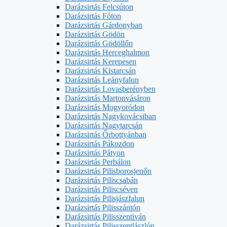
Darázsirtás Felcsúton
Darázsirtás Fóton
Darázsirtás Gárdonyban
Darázsirtás Gödön
Darázsirtás Gödöllőn
Darázsirtás Herceghalmon
Darázsirtás Kerepesen
Darázsirtás Kistarcsán
Darázsirtás Leányfalun
Darázsirtás Lovasberényben
Darázsirtás Martonvásáron
Darázsirtás Mogyoródon
Darázsirtás Nagykovácsiban
Darázsirtás Nagytarcsán
Darázsirtás Őrbottyánban
Darázsirtás Pákozdon
Darázsirtás Pátyon
Darázsirtás Perbálon
Darázsirtás Pilisborosjenőn
Darázsirtás Piliscsabán
Darázsirtás Piliscséven
Darázsirtás Pilisjászfalun
Darázsirtás Pilisszántón
Darázsirtás Pilisszentiván
Darázsirtás Pilisszentlászlón