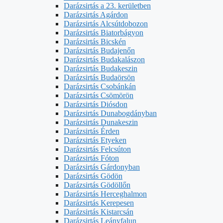
Darázsirtás a 23. kerületben
Darázsirtás Agárdon
Darázsirtás Alcsútdobozon
Darázsirtás Biatorbágyon
Darázsirtás Bicskén
Darázsirtás Budajenőn
Darázsirtás Budakalászon
Darázsirtás Budakeszin
Darázsirtás Budaörsön
Darázsirtás Csobánkán
Darázsirtás Csömörön
Darázsirtás Diósdon
Darázsirtás Dunabogdányban
Darázsirtás Dunakeszin
Darázsirtás Érden
Darázsirtás Etyeken
Darázsirtás Felcsúton
Darázsirtás Fóton
Darázsirtás Gárdonyban
Darázsirtás Gödön
Darázsirtás Gödöllőn
Darázsirtás Herceghalmon
Darázsirtás Kerepesen
Darázsirtás Kistarcsán
Darázsirtás Leányfalun