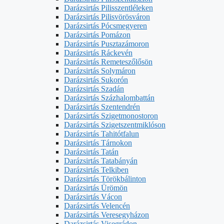
Darázsirtás Pilisszentléleken
Darázsirtás Pilisvörösváron
Darázsirtás Pócsmegyeren
Darázsirtás Pomázon
Darázsirtás Pusztazámoron
Darázsirtás Ráckevén
Darázsirtás Remeteszőlősön
Darázsirtás Solymáron
Darázsirtás Sukorón
Darázsirtás Szadán
Darázsirtás Százhalombattán
Darázsirtás Szentendrén
Darázsirtás Szigetmonostoron
Darázsirtás Szigetszentmiklóson
Darázsirtás Tahitótfalun
Darázsirtás Tárnokon
Darázsirtás Tatán
Darázsirtás Tatabányán
Darázsirtás Telkiben
Darázsirtás Törökbálinton
Darázsirtás Ürömön
Darázsirtás Vácon
Darázsirtás Velencén
Darázsirtás Veresegyházon
Darázsirtás Visegrádon