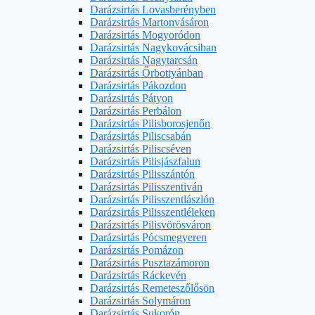
Darázsirtás Lovasberényben
Darázsirtás Martonvásáron
Darázsirtás Mogyoródon
Darázsirtás Nagykovácsiban
Darázsirtás Nagytarcsán
Darázsirtás Őrbottyánban
Darázsirtás Pákozdon
Darázsirtás Pátyon
Darázsirtás Perbálon
Darázsirtás Pilisborosjenőn
Darázsirtás Piliscsabán
Darázsirtás Piliscséven
Darázsirtás Pilisjászfalun
Darázsirtás Pilisszántón
Darázsirtás Pilisszentiván
Darázsirtás Pilisszentlászlón
Darázsirtás Pilisszentléleken
Darázsirtás Pilisvörösváron
Darázsirtás Pócsmegyeren
Darázsirtás Pomázon
Darázsirtás Pusztazámoron
Darázsirtás Ráckevén
Darázsirtás Remeteszőlősön
Darázsirtás Solymáron
Darázsirtás Sukorón