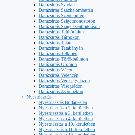
Darázsirtás Szadán
Darázsirtás Százhalombattán
Darázsirtás Szentendrén
Darázsirtás Szigetmonostoron
Darázsirtás Szigetszentmiklóson
Darázsirtás Tahitótfalun
Darázsirtás Tárnokon
Darázsirtás Tatán
Darázsirtás Tatabányán
Darázsirtás Telkiben
Darázsirtás Törökbálinton
Darázsirtás Ürömön
Darázsirtás Vácon
Darázsirtás Velencén
Darázsirtás Veresegyházon
Darázsirtás Visegrádon
Darázsirtás Zsámbékon
Nyestriasztás
Nyestriasztás Budapesten
Nyestriasztás a 2. kerületben
Nyestriasztás a 3. kerületben
Nyestriasztás a 4. kerületben
Nyestriasztás a 10. kerületben
Nyestriasztás a 11. kerületben
Nyestriasztás a 12. kerületben