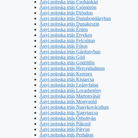
Ágyi poloska irtás Csobánkán
Ágyi poloska irtás Csömörön
Ágyi poloska irtás Diósdon
Ágyi poloska irtás Dunabogdányban
Ágyi poloska irtás Dunakeszin
Ágyi poloska irtás Érden
Ágyi poloska irtás Etyeken
Ágyi poloska irtás Felcsúton
Ágyi poloska irtás Fóton
Ágyi poloska irtás Gárdonyban
Ágyi poloska irtás Göd
Ágyi poloska irtás Gödöllőn
Ágyi poloska irtás Herceghalmon
Ágyi poloska irtás Kerepes
Ágyi poloska irtás Kistarcsa
Ágyi poloska irtás Leányfalun
Ágyi poloska irtás Lovasberény
Ágyi poloska irtás Martonvásár
Ágyi poloska irtás Mogyoród
Ágyi poloska irtás Nagykovácsiban
Ágyi poloska irtás Nagytarcsa
Ágyi poloska irtás Őrbottyán
Ágyi poloska irtás Pákozd
Ágyi poloska irtás Pátyon
Ágyi poloska irtás Perbálon