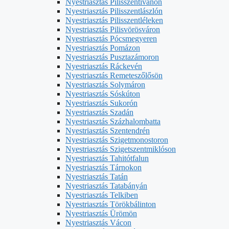
Nyestriasztás Pilisszentivánon
Nyestriasztás Pilisszentlászlón
Nyestriasztás Pilisszentléleken
Nyestriasztás Pilisvörösváron
Nyestriasztás Pócsmegyeren
Nyestriasztás Pomázon
Nyestriasztás Pusztazámoron
Nyestriasztás Ráckevén
Nyestriasztás Remeteszőlősön
Nyestriasztás Solymáron
Nyestriasztás Sóskúton
Nyestriasztás Sukorón
Nyestriasztás Szadán
Nyestriasztás Százhalombatta
Nyestriasztás Szentendrén
Nyestriasztás Szigetmonostoron
Nyestriasztás Szigetszentmiklóson
Nyestriasztás Tahitótfalun
Nyestriasztás Tárnokon
Nyestriasztás Tatán
Nyestriasztás Tatabányán
Nyestriasztás Telkiben
Nyestriasztás Törökbálinton
Nyestriasztás Ürömön
Nyestriasztás Vácon