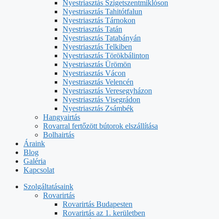
Nyestriasztás Szigetszentmiklóson
Nyestriasztás Tahitótfalun
Nyestriasztás Tárnokon
Nyestriasztás Tatán
Nyestriasztás Tatabányán
Nyestriasztás Telkiben
Nyestriasztás Törökbálinton
Nyestriasztás Ürömön
Nyestriasztás Vácon
Nyestriasztás Velencén
Nyestriasztás Veresegyházon
Nyestriasztás Visegrádon
Nyestriasztás Zsámbék
Hangyairtás
Rovarral fertőzött bútorok elszállítása
Bolhairtás
Áraink
Blog
Galéria
Kapcsolat
Szolgáltatásaink
Rovarirtás
Rovarirtás Budapesten
Rovarirtás az 1. kerületben