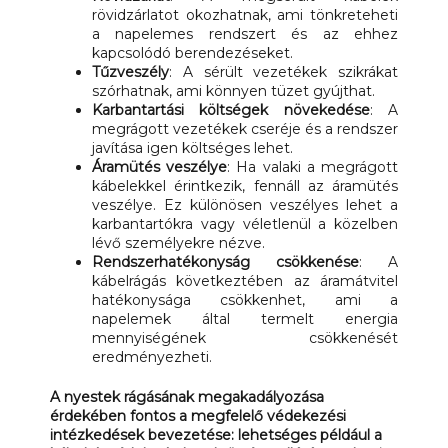
rövidzárlatot okozhatnak, ami tönkreteheti
a napelemes rendszert és az ehhez
kapcsolódó berendezéseket.
Tűzveszély
: A sérült vezetékek szikrákat
szórhatnak, ami könnyen tüzet gyújthat.
Karbantartási költségek növekedése
: A
megrágott vezetékek cseréje és a rendszer
javítása igen költséges lehet.
Áramütés veszélye
: Ha valaki a megrágott
kábelekkel érintkezik, fennáll az áramütés
veszélye. Ez különösen veszélyes lehet a
karbantartókra vagy véletlenül a közelben
lévő személyekre nézve.
Rendszerhatékonyság csökkenése
: A
kábelrágás következtében az áramátvitel
hatékonysága csökkenhet, ami a
napelemek által termelt energia
mennyiségének csökkenését
eredményezheti.
A nyestek rágásának megakadályozása
érdekében fontos a megfelelő védekezési
intézkedések bevezetése: lehetséges például a