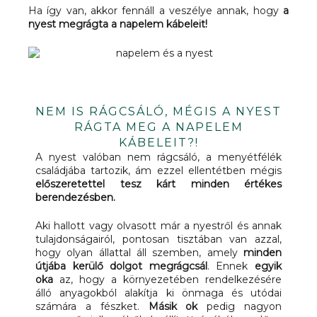
Ha így van, akkor fennáll a veszélye annak, hogy
a
nyest megrágta a napelem kábeleit!
NEM IS RÁGCSÁLÓ, MÉGIS A NYEST
RÁGTA MEG A NAPELEM
KÁBELEIT?!
A nyest valóban nem rágcsáló, a menyétfélék
családjába tartozik, ám ezzel ellentétben mégis
előszeretettel tesz kárt minden értékes
berendezésben.
Aki hallott vagy olvasott már a nyestről és annak
tulajdonságairól, pontosan tisztában van azzal,
hogy olyan állattal áll szemben, amely
minden
útjába kerülő dolgot megrágcsál
. Ennek
egyik
oka
az, hogy a környezetében rendelkezésére
álló anyagokból alakítja ki önmaga és utódai
számára a fészket.
Másik ok
pedig nagyon