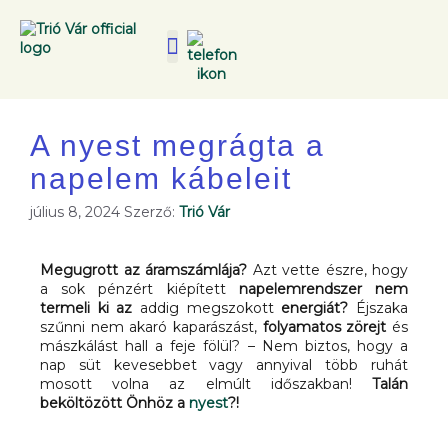
A nyest megrágta a
napelem kábeleit
július 8, 2024
Szerző:
Trió Vár
Megugrott az áramszámlája?
Azt vette észre, hogy
a sok pénzért kiépített
napelemrendszer nem
termeli ki az
addig megszokott
energiát?
Éjszaka
szűnni nem akaró kaparászást,
folyamatos zörejt
és
mászkálást hall a feje fölül? – Nem biztos, hogy a
nap süt kevesebbet vagy annyival több ruhát
mosott volna az elmúlt időszakban!
Talán
beköltözött Önhöz a
nyest
?!