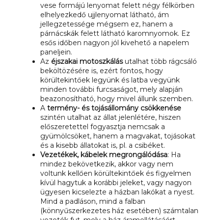
vese formájú lenyomat felett négy félkörben
elhelyezkedő ujjlenyomat látható, ám
jellegzetessége mégsem ez, hanem a
párnácskák felett látható karomnyomok. Ez
esős időben nagyon jól kivehető a napelem
paneljein.
Az
éjszakai motoszkálás
utalhat több rágcsáló
beköltözésére is, ezért fontos, hogy
körültekintőek legyünk és latba vegyünk
minden további furcsaságot, mely alapján
beazonosítható, hogy mivel állunk szemben.
A
termény- és tojásállomány csökkenése
szintén utalhat az állat jelenlétére, hiszen
előszeretettel fogyasztja nemcsak a
gyümölcsöket, hanem a magvakat, tojásokat
és a kisebb állatokat is, pl. a csibéket.
Vezetékek, kábelek megrongálódása
: Ha
mindez bekövetkezik, akkor vagy nem
voltunk kellően körültekintőek és figyelmen
kívül hagytuk a korábbi jeleket, vagy nagyon
ügyesen kicselezte a házban lakókat a nyest.
Mind a padláson, mind a falban
(könnyűszerkezetes ház esetében) számtalan
vezeték fut, mely a ház áramellátásáért