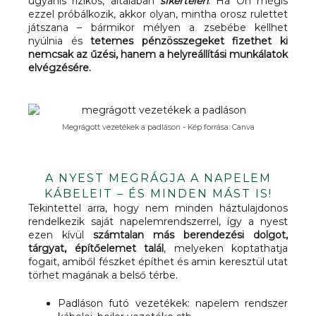
ugyanis rizikós, általában
sikertelen
. Ha Ön mégis
ezzel próbálkozik, akkor olyan, mintha orosz rulettet
játszana – bármikor mélyen a zsebébe kellhet
nyúlnia és
tetemes pénzösszegeket fizethet ki
nemcsak az űzési, hanem a helyreállítási munkálatok
elvégzésére.
Megrágott vezetékek a padláson - Kép forrása: Canva
A NYEST MEGRÁGJA A NAPELEM
KÁBELEIT – ÉS MINDEN MÁST IS!
Tekintettel arra, hogy nem minden háztulajdonos
rendelkezik saját napelemrendszerrel, így a nyest
ezen kívül
számtalan más berendezési dolgot,
tárgyat, építőelemet talál
, melyeken koptathatja
fogait, amiből fészket építhet és amin keresztül utat
törhet magának a belső térbe.
Padláson futó vezetékek: napelem rendszer