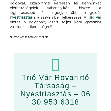
dolgokat, bizalommal keressen fel bennünket
elérhetőségeink valamelyikén, hiszen a
leghatásosabb és legegyszerűbb megoldás
nyestriasztás
ra a szakember felkeresése. A
Trió Vár
biztos a dolgában, ezért
teljes körű garanciát
vállalunk a sikerességre!*
*Bizonyos feltételek mellett.
Trió Vár Rovarirtó
Társaság –
Nyestriasztás –
06
30 953 6318