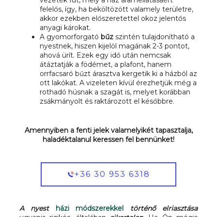
felelős, így, ha beköltözött valamely területre,
akkor ezekben előszeretettel okoz jelentős
anyagi károkat.
A gyomorforgató
bűz
szintén tulajdonítható a
nyestnek, hiszen kijelöl magának 2-3 pontot,
ahová ürít. Ezek egy idő után nemcsak
átáztatják a födémet, a plafont, hanem
orrfacsaró bűzt árasztva kergetik ki a házból az
ott lakókat. A vizeleten kívül érezhetjük még a
rothadó húsnak a szagát is, melyet korábban
zsákmányolt és raktározott el későbbre.
Amennyiben a fenti jelek valamelyikét tapasztalja,
haladéktalanul keressen fel bennünket!
+36 30 953 6318
A nyest
házi módszerekkel
történő elriasztása