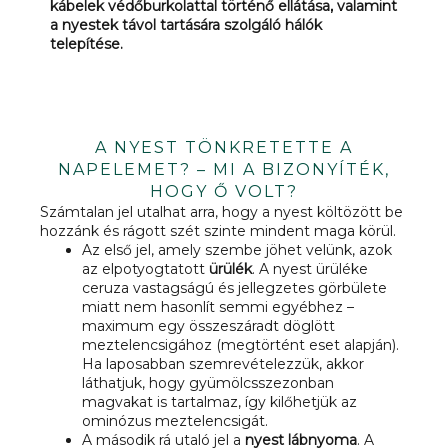
kábelek védőburkolattal történő ellátása, valamint
a nyestek távol tartására szolgáló hálók
telepítése.
A NYEST TÖNKRETETTE A
NAPELEMET? – MI A BIZONYÍTÉK,
HOGY Ő VOLT?
Számtalan jel utalhat arra, hogy a nyest költözött be
hozzánk és rágott szét szinte mindent maga körül.
Az első jel, amely szembe jöhet velünk, azok
az elpotyogtatott
ürülék
. A nyest ürüléke
ceruza vastagságú és jellegzetes görbülete
miatt nem hasonlít semmi egyébhez –
maximum egy összeszáradt döglött
meztelencsigához (megtörtént eset alapján).
Ha laposabban szemrevételezzük, akkor
láthatjuk, hogy gyümölcsszezonban
magvakat is tartalmaz, így kilőhetjük az
ominózus meztelencsigát.
A második rá utaló jel a
nyest lábnyoma
. A