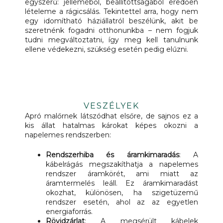
egyszerű: jelleméből, beállítottságából eredően
lételeme a rágicsálás. Tekintettel arra, hogy nem
egy idomítható háziállatról beszélünk, akit be
szeretnénk fogadni otthonunkba – nem fogjuk
tudni megváltoztatni, így meg kell tanulnunk
ellene védekezni, szükség esetén pedig elűzni.
VESZÉLYEK
Apró malőrnek látszódhat elsőre, de sajnos ez a
kis állat hatalmas károkat képes okozni a
napelemes rendszerben:
Rendszerhiba és áramkimaradás
: A
kábelrágás megszakíthatja a napelemes
rendszer áramkörét, ami miatt az
áramtermelés leáll. Ez áramkimaradást
okozhat, különösen, ha szigetüzemű
rendszer esetén, ahol az az egyetlen
energiaforrás.
Rövidzárlat
: A megsérült kábelek