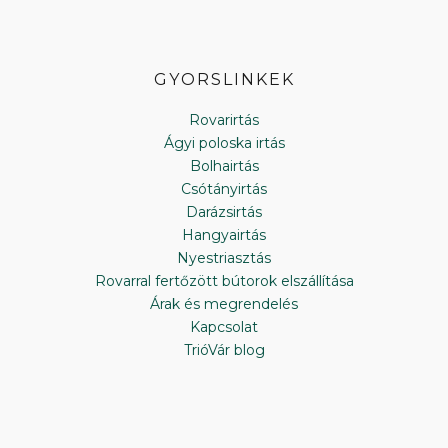
GYORSLINKEK
Rovarirtás
Ágyi poloska irtás
Bolhairtás
Csótányirtás
Darázsirtás
Hangyairtás
Nyestriasztás
Rovarral fertőzött bútorok elszállítása
Árak és megrendelés
Kapcsolat
TrióVár blog