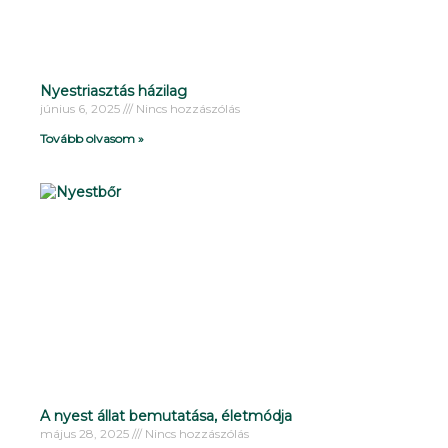
Nyestriasztás házilag
június 6, 2025
Nincs hozzászólás
Tovább olvasom »
A nyest állat bemutatása, életmódja
május 28, 2025
Nincs hozzászólás