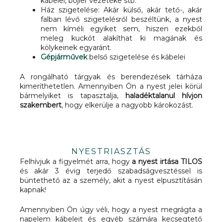
kábelei, bojler vezetéke stb.
Ház szigetelése: Akár külső, akár tető-, akár
falban lévő szigetelésről beszéltünk, a nyest
nem kíméli egyiket sem, hiszen ezekből
meleg kuckót alakíthat ki magának és
kölykeinek egyaránt.
Gépjárművek
belső szigetelése és kábelei
A rongálható tárgyak és berendezések tárháza
kimeríthetetlen. Amennyiben Ön a nyest jelei körül
bármelyiket is tapasztalja,
haladéktalanul hívjon
szakembert
, hogy elkerülje a nagyobb károkozást.
NYESTRIASZTÁS
Felhívjuk a figyelmét arra, hogy
a nyest irtása TILOS
és akár 3 évig terjedő szabadságvesztéssel is
büntethető az a személy, akit a nyest elpusztításán
kapnak!
Amennyiben Ön úgy véli, hogy a nyest megrágta a
napelem kábeleit és egyéb számára kecsegtető